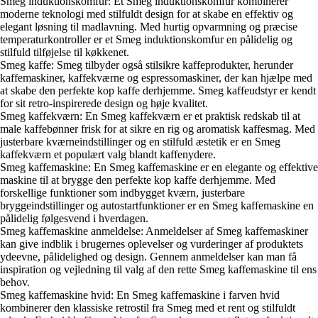
Smeg induktionskomfur: Et Smeg induktionskomfur kombinerer
moderne teknologi med stilfuldt design for at skabe en effektiv og
elegant løsning til madlavning. Med hurtig opvarmning og præcise
temperaturkontroller er et Smeg induktionskomfur en pålidelig og
stilfuld tilføjelse til køkkenet.
Smeg kaffe: Smeg tilbyder også stilsikre kaffeprodukter, herunder
kaffemaskiner, kaffekværne og espressomaskiner, der kan hjælpe med
at skabe den perfekte kop kaffe derhjemme. Smeg kaffeudstyr er kendt
for sit retro-inspirerede design og høje kvalitet.
Smeg kaffekværn: En Smeg kaffekværn er et praktisk redskab til at
male kaffebønner frisk for at sikre en rig og aromatisk kaffesmag. Med
justerbare kværneindstillinger og en stilfuld æstetik er en Smeg
kaffekværn et populært valg blandt kaffenydere.
Smeg kaffemaskine: En Smeg kaffemaskine er en elegante og effektive
maskine til at brygge den perfekte kop kaffe derhjemme. Med
forskellige funktioner som indbygget kværn, justerbare
bryggeindstillinger og autostartfunktioner er en Smeg kaffemaskine en
pålidelig følgesvend i hverdagen.
Smeg kaffemaskine anmeldelse: Anmeldelser af Smeg kaffemaskiner
kan give indblik i brugernes oplevelser og vurderinger af produktets
ydeevne, pålidelighed og design. Gennem anmeldelser kan man få
inspiration og vejledning til valg af den rette Smeg kaffemaskine til ens
behov.
Smeg kaffemaskine hvid: En Smeg kaffemaskine i farven hvid
kombinerer den klassiske retrostil fra Smeg med et rent og stilfuldt