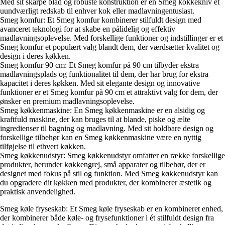
Med sit skarpe blad og robuste konstruktion er en Smeg kokkekniv et
uundværligt redskab til enhver kok eller madlavningentusiast.
Smeg komfur: Et Smeg komfur kombinerer stilfuldt design med
avanceret teknologi for at skabe en pålidelig og effektiv
madlavningsoplevelse. Med forskellige funktioner og indstillinger er et
Smeg komfur et populært valg blandt dem, der værdsætter kvalitet og
design i deres køkken.
Smeg komfur 90 cm: Et Smeg komfur på 90 cm tilbyder ekstra
madlavningsplads og funktionalitet til dem, der har brug for ekstra
kapacitet i deres køkken. Med sit elegante design og innovative
funktioner er et Smeg komfur på 90 cm et attraktivt valg for dem, der
ønsker en premium madlavningsoplevelse.
Smeg køkkenmaskine: En Smeg køkkenmaskine er en alsidig og
kraftfuld maskine, der kan bruges til at blande, piske og ælte
ingredienser til bagning og madlavning. Med sit holdbare design og
forskellige tilbehør kan en Smeg køkkenmaskine være en nyttig
tilføjelse til ethvert køkken.
Smeg køkkenudstyr: Smeg køkkenudstyr omfatter en række forskellige
produkter, herunder køkkengrej, små apparater og tilbehør, der er
designet med fokus på stil og funktion. Med Smeg køkkenudstyr kan
du opgradere dit køkken med produkter, der kombinerer æstetik og
praktisk anvendelighed.
Smeg køle fryseskab: Et Smeg køle fryseskab er en kombineret enhed,
der kombinerer både køle- og frysefunktioner i ét stilfuldt design fra