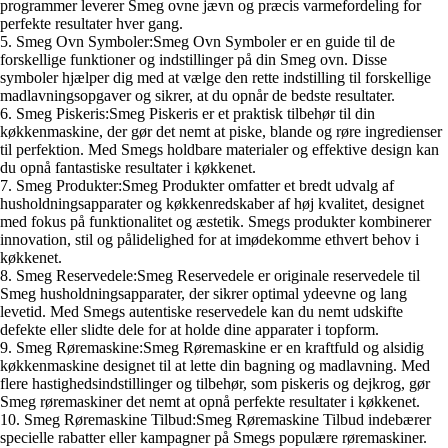
programmer leverer Smeg ovne jævn og præcis varmefordeling for
perfekte resultater hver gang.
5. Smeg Ovn Symboler:Smeg Ovn Symboler er en guide til de
forskellige funktioner og indstillinger på din Smeg ovn. Disse
symboler hjælper dig med at vælge den rette indstilling til forskellige
madlavningsopgaver og sikrer, at du opnår de bedste resultater.
6. Smeg Piskeris:Smeg Piskeris er et praktisk tilbehør til din
køkkenmaskine, der gør det nemt at piske, blande og røre ingredienser
til perfektion. Med Smegs holdbare materialer og effektive design kan
du opnå fantastiske resultater i køkkenet.
7. Smeg Produkter:Smeg Produkter omfatter et bredt udvalg af
husholdningsapparater og køkkenredskaber af høj kvalitet, designet
med fokus på funktionalitet og æstetik. Smegs produkter kombinerer
innovation, stil og pålidelighed for at imødekomme ethvert behov i
køkkenet.
8. Smeg Reservedele:Smeg Reservedele er originale reservedele til
Smeg husholdningsapparater, der sikrer optimal ydeevne og lang
levetid. Med Smegs autentiske reservedele kan du nemt udskifte
defekte eller slidte dele for at holde dine apparater i topform.
9. Smeg Røremaskine:Smeg Røremaskine er en kraftfuld og alsidig
køkkenmaskine designet til at lette din bagning og madlavning. Med
flere hastighedsindstillinger og tilbehør, som piskeris og dejkrog, gør
Smeg røremaskiner det nemt at opnå perfekte resultater i køkkenet.
10. Smeg Røremaskine Tilbud:Smeg Røremaskine Tilbud indebærer
specielle rabatter eller kampagner på Smegs populære røremaskiner.