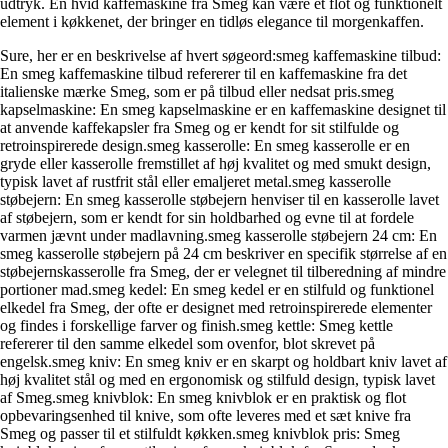
udtryk. En hvid kaffemaskine fra Smeg kan være et flot og funktionelt
element i køkkenet, der bringer en tidløs elegance til morgenkaffen.
Sure, her er en beskrivelse af hvert søgeord:smeg kaffemaskine tilbud:
En smeg kaffemaskine tilbud refererer til en kaffemaskine fra det
italienske mærke Smeg, som er på tilbud eller nedsat pris.smeg
kapselmaskine: En smeg kapselmaskine er en kaffemaskine designet til
at anvende kaffekapsler fra Smeg og er kendt for sit stilfulde og
retroinspirerede design.smeg kasserolle: En smeg kasserolle er en
gryde eller kasserolle fremstillet af høj kvalitet og med smukt design,
typisk lavet af rustfrit stål eller emaljeret metal.smeg kasserolle
støbejern: En smeg kasserolle støbejern henviser til en kasserolle lavet
af støbejern, som er kendt for sin holdbarhed og evne til at fordele
varmen jævnt under madlavning.smeg kasserolle støbejern 24 cm: En
smeg kasserolle støbejern på 24 cm beskriver en specifik størrelse af en
støbejernskasserolle fra Smeg, der er velegnet til tilberedning af mindre
portioner mad.smeg kedel: En smeg kedel er en stilfuld og funktionel
elkedel fra Smeg, der ofte er designet med retroinspirerede elementer
og findes i forskellige farver og finish.smeg kettle: Smeg kettle
refererer til den samme elkedel som ovenfor, blot skrevet på
engelsk.smeg kniv: En smeg kniv er en skarpt og holdbart kniv lavet af
høj kvalitet stål og med en ergonomisk og stilfuld design, typisk lavet
af Smeg.smeg knivblok: En smeg knivblok er en praktisk og flot
opbevaringsenhed til knive, som ofte leveres med et sæt knive fra
Smeg og passer til et stilfuldt køkken.smeg knivblok pris: Smeg