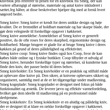
knivblok pris refererer til prisen for en knivblok fra Smeg, der kan
variere afhængigt af størrelse, materiale og antal knive inkluderet i
sættet.Jeg håber, at disse beskrivelser hjælper dig med at forstå hvert
søgeord bedre.
Smeg knive: Smeg knive er kendt for deres unikke design og høje
kvalitet. De er fremstillet af holdbart materiale og har skarpe blade, der
gør dem velegnede til forskellige opgaver i køkkenet.
Smeg knive anmeldelse: Anmeldelser af Smeg knive er generelt
positive, da de ofte roses for deres skarphed, ergonomiske design og
holdbarhed. Mange brugere er glade for at bruge Smeg knive i deres
køkken på grund af deres pålidelighed og effektivitet.
Smeg knive coop: Smeg knive findes også hos Coop, hvor de kan
købes både online og i fysiske butikker. Coop tilbyder et udvalg af
Smeg knive, herunder forskellige typer og størrelser, så kunderne kan
finde den kniv, der passer bedst til deres behov.
Smeg knivholder: En Smeg knivholder er en praktisk og stilfuld måde
at opbevare dine knive på. Den sikrer, at knivene opbevares sikkert og
organiseret, samtidig med at de er let tilgængelige under madlavning.
Smeg kogeplade: Smeg kogeplader er designet med fokus på både
funktionalitet og æstetik. De leverer jævn og effektiv varmefordeling,
hvilket gør dem ideelle til madlavning på en professionel måde
derhjemme.
Smeg kokkekniv: En Smeg kokkekniv er en alsidig og pålidelig kniv,
der er designet til at klare en række forskellige opgaver i køkkenet.