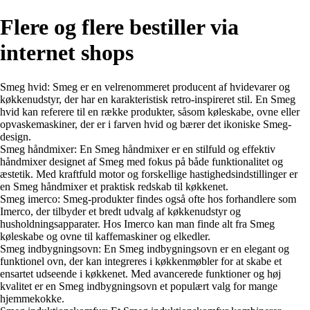
Flere og flere bestiller via
internet shops
Smeg hvid: Smeg er en velrenommeret producent af hvidevarer og
køkkenudstyr, der har en karakteristisk retro-inspireret stil. En Smeg
hvid kan referere til en række produkter, såsom køleskabe, ovne eller
opvaskemaskiner, der er i farven hvid og bærer det ikoniske Smeg-
design.
Smeg håndmixer: En Smeg håndmixer er en stilfuld og effektiv
håndmixer designet af Smeg med fokus på både funktionalitet og
æstetik. Med kraftfuld motor og forskellige hastighedsindstillinger er
en Smeg håndmixer et praktisk redskab til køkkenet.
Smeg imerco: Smeg-produkter findes også ofte hos forhandlere som
Imerco, der tilbyder et bredt udvalg af køkkenudstyr og
husholdningsapparater. Hos Imerco kan man finde alt fra Smeg
køleskabe og ovne til kaffemaskiner og elkedler.
Smeg indbygningsovn: En Smeg indbygningsovn er en elegant og
funktionel ovn, der kan integreres i køkkenmøbler for at skabe et
ensartet udseende i køkkenet. Med avancerede funktioner og høj
kvalitet er en Smeg indbygningsovn et populært valg for mange
hjemmekokke.