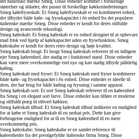
det italienske mærke Smeg. Disse enheder kommer i forskellige
størrelser og stilarter, der passer til forskellige køkkenindretninger.
Smeg kølefryseskab: Et Smeg kølefryseskab er en kombineret enhed,
der tilbyder både køle- og frysekapacitet i én enhed fra det populære
italienske mærke Smeg. Disse enheder er kendt for deres stilfulde
design og avancerede teknologi.
Smeg køleskab: Et Smeg køleskab er en enhed designet til at opbevare
mad frisk ved hjælp af kølekapacitet uden en frysefunktion. Smeg
køleskabe er kendt for deres retro design og høje kvalitet.
Smeg køleskab brugt: Et brugt Smeg køleskab refererer til en tidligere
ejet Smeg køleenhed, der stadig er i funktionel stand. Disse enheder
kan være mere overkommelige end nye og kan stadig tilbyde pålidelig
køling.
Smeg køleskab med fryser: Et Smeg køleskab med fryser kombinerer
både køle- og frysekapacitet i én enhed. Disse enheder er ideelle til
dem, der har brug for både køling og frysning i samme apparat.
Smeg køleskab sort: Et sort Smeg køleskab refererer til en køleenhed
fra Smeg i en elegant sort farve. Disse enheder kan tilføre et moderne
og stilfuldt præg til ethvert køkken.
Smeg køleskab tilbud: Et Smeg køleskab tilbud indikerer en mulighed
for at købe et Smeg køleskab til en nedsat pris. Dette kan give
forbrugerne mulighed for at få en Smeg køleenhed til en mere
overkommelig pris.
Smeg køleskabe: Smeg køleskabe er en samlet reference til
køleenheder fra det prestigefyldte italienske firma Smeg. Disse