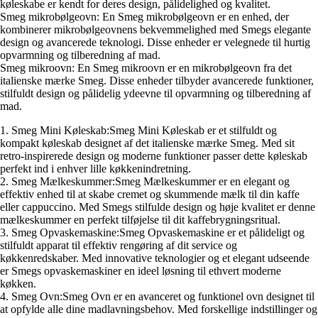
køleskabe er kendt for deres design, pålidelighed og kvalitet.
Smeg mikrobølgeovn: En Smeg mikrobølgeovn er en enhed, der
kombinerer mikrobølgeovnens bekvemmelighed med Smegs elegante
design og avancerede teknologi. Disse enheder er velegnede til hurtig
opvarmning og tilberedning af mad.
Smeg mikroovn: En Smeg mikroovn er en mikrobølgeovn fra det
italienske mærke Smeg. Disse enheder tilbyder avancerede funktioner,
stilfuldt design og pålidelig ydeevne til opvarmning og tilberedning af
mad.
1. Smeg Mini Køleskab:Smeg Mini Køleskab er et stilfuldt og
kompakt køleskab designet af det italienske mærke Smeg. Med sit
retro-inspirerede design og moderne funktioner passer dette køleskab
perfekt ind i enhver lille køkkenindretning.
2. Smeg Mælkeskummer:Smeg Mælkeskummer er en elegant og
effektiv enhed til at skabe cremet og skummende mælk til din kaffe
eller cappuccino. Med Smegs stilfulde design og høje kvalitet er denne
mælkeskummer en perfekt tilføjelse til dit kaffebrygningsritual.
3. Smeg Opvaskemaskine:Smeg Opvaskemaskine er et pålideligt og
stilfuldt apparat til effektiv rengøring af dit service og
køkkenredskaber. Med innovative teknologier og et elegant udseende
er Smegs opvaskemaskiner en ideel løsning til ethvert moderne
køkken.
4. Smeg Ovn:Smeg Ovn er en avanceret og funktionel ovn designet til
at opfylde alle dine madlavningsbehov. Med forskellige indstillinger og