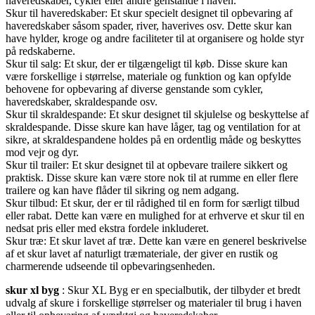
haveredskaber, cykler eller andre genstande i haven.
Skur til haveredskaber: Et skur specielt designet til opbevaring af
haveredskaber såsom spader, river, haverives osv. Dette skur kan
have hylder, kroge og andre faciliteter til at organisere og holde styr
på redskaberne.
Skur til salg: Et skur, der er tilgængeligt til køb. Disse skure kan
være forskellige i størrelse, materiale og funktion og kan opfylde
behovene for opbevaring af diverse genstande som cykler,
haveredskaber, skraldespande osv.
Skur til skraldespande: Et skur designet til skjulelse og beskyttelse af
skraldespande. Disse skure kan have låger, tag og ventilation for at
sikre, at skraldespandene holdes på en ordentlig måde og beskyttes
mod vejr og dyr.
Skur til trailer: Et skur designet til at opbevare trailere sikkert og
praktisk. Disse skure kan være store nok til at rumme en eller flere
trailere og kan have flåder til sikring og nem adgang.
Skur tilbud: Et skur, der er til rådighed til en form for særligt tilbud
eller rabat. Dette kan være en mulighed for at erhverve et skur til en
nedsat pris eller med ekstra fordele inkluderet.
Skur træ: Et skur lavet af træ. Dette kan være en generel beskrivelse
af et skur lavet af naturligt træmateriale, der giver en rustik og
charmerende udseende til opbevaringsenheden.
skur xl byg
: Skur XL Byg er en specialbutik, der tilbyder et bredt
udvalg af skure i forskellige størrelser og materialer til brug i haven