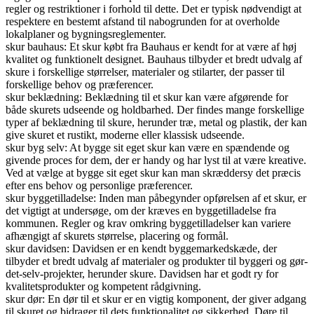
regler og restriktioner i forhold til dette. Det er typisk nødvendigt at
respektere en bestemt afstand til nabogrunden for at overholde
lokalplaner og bygningsreglementer.
skur bauhaus: Et skur købt fra Bauhaus er kendt for at være af høj
kvalitet og funktionelt designet. Bauhaus tilbyder et bredt udvalg af
skure i forskellige størrelser, materialer og stilarter, der passer til
forskellige behov og præferencer.
skur beklædning: Beklædning til et skur kan være afgørende for
både skurets udseende og holdbarhed. Der findes mange forskellige
typer af beklædning til skure, herunder træ, metal og plastik, der kan
give skuret et rustikt, moderne eller klassisk udseende.
skur byg selv: At bygge sit eget skur kan være en spændende og
givende proces for dem, der er handy og har lyst til at være kreative.
Ved at vælge at bygge sit eget skur kan man skræddersy det præcis
efter ens behov og personlige præferencer.
skur byggetilladelse: Inden man påbegynder opførelsen af et skur, er
det vigtigt at undersøge, om der kræves en byggetilladelse fra
kommunen. Regler og krav omkring byggetilladelser kan variere
afhængigt af skurets størrelse, placering og formål.
skur davidsen: Davidsen er en kendt byggemarkedskæde, der
tilbyder et bredt udvalg af materialer og produkter til byggeri og gør-
det-selv-projekter, herunder skure. Davidsen har et godt ry for
kvalitetsprodukter og kompetent rådgivning.
skur dør: En dør til et skur er en vigtig komponent, der giver adgang
til skuret og bidrager til dets funktionalitet og sikkerhed. Døre til