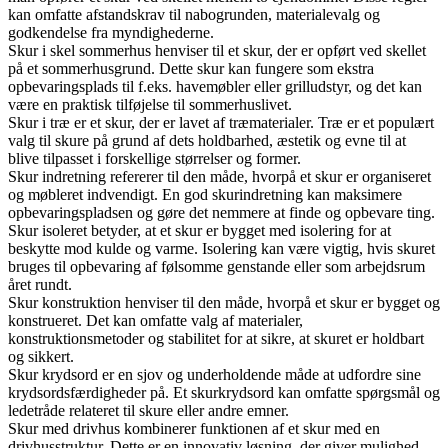
kan omfatte afstandskrav til nabogrunden, materialevalg og
godkendelse fra myndighederne.
Skur i skel sommerhus henviser til et skur, der er opført ved skellet
på et sommerhusgrund. Dette skur kan fungere som ekstra
opbevaringsplads til f.eks. havemøbler eller grilludstyr, og det kan
være en praktisk tilføjelse til sommerhuslivet.
Skur i træ er et skur, der er lavet af træmaterialer. Træ er et populært
valg til skure på grund af dets holdbarhed, æstetik og evne til at
blive tilpasset i forskellige størrelser og former.
Skur indretning refererer til den måde, hvorpå et skur er organiseret
og møbleret indvendigt. En god skurindretning kan maksimere
opbevaringspladsen og gøre det nemmere at finde og opbevare ting.
Skur isoleret betyder, at et skur er bygget med isolering for at
beskytte mod kulde og varme. Isolering kan være vigtig, hvis skuret
bruges til opbevaring af følsomme genstande eller som arbejdsrum
året rundt.
Skur konstruktion henviser til den måde, hvorpå et skur er bygget og
konstrueret. Det kan omfatte valg af materialer,
konstruktionsmetoder og stabilitet for at sikre, at skuret er holdbart
og sikkert.
Skur krydsord er en sjov og underholdende måde at udfordre sine
krydsordsfærdigheder på. Et skurkrydsord kan omfatte spørgsmål og
ledetråde relateret til skure eller andre emner.
Skur med drivhus kombinerer funktionen af et skur med en
drivhusstruktur. Dette er en innovativ løsning, der giver mulighed