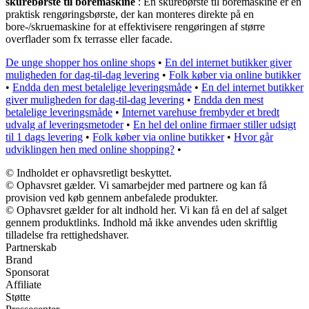
skurebørste til boremaskine
: En skurebørste til boremaskine er en
praktisk rengøringsbørste, der kan monteres direkte på en
bore-/skruemaskine for at effektivisere rengøringen af større
overflader som fx terrasse eller facade.
De unge shopper hos online shops
•
En del internet butikker giver
muligheden for dag-til-dag levering
•
Folk køber via online butikker
•
Endda den mest betalelige leveringsmåde
•
En del internet butikker
giver muligheden for dag-til-dag levering
•
Endda den mest
betalelige leveringsmåde
•
Internet varehuse frembyder et bredt
udvalg af leveringsmetoder
•
En hel del online firmaer stiller udsigt
til 1 dags levering
•
Folk køber via online butikker
•
Hvor går
udviklingen hen med online shopping?
•
© Indholdet er ophavsretligt beskyttet.
© Ophavsret gælder. Vi samarbejder med partnere og kan få
provision ved køb gennem anbefalede produkter.
© Ophavsret gælder for alt indhold her. Vi kan få en del af salget
gennem produktlinks. Indhold må ikke anvendes uden skriftlig
tilladelse fra rettighedshaver.
Partnerskab
Brand
Sponsorat
Affiliate
Støtte