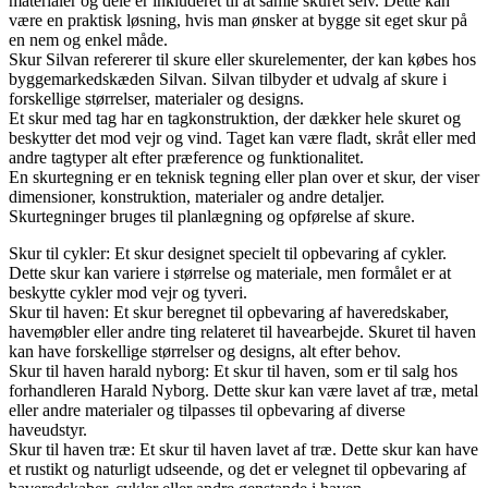
materialer og dele er inkluderet til at samle skuret selv. Dette kan
være en praktisk løsning, hvis man ønsker at bygge sit eget skur på
en nem og enkel måde.
Skur Silvan refererer til skure eller skurelementer, der kan købes hos
byggemarkedskæden Silvan. Silvan tilbyder et udvalg af skure i
forskellige størrelser, materialer og designs.
Et skur med tag har en tagkonstruktion, der dækker hele skuret og
beskytter det mod vejr og vind. Taget kan være fladt, skråt eller med
andre tagtyper alt efter præference og funktionalitet.
En skurtegning er en teknisk tegning eller plan over et skur, der viser
dimensioner, konstruktion, materialer og andre detaljer.
Skurtegninger bruges til planlægning og opførelse af skure.
Skur til cykler: Et skur designet specielt til opbevaring af cykler.
Dette skur kan variere i størrelse og materiale, men formålet er at
beskytte cykler mod vejr og tyveri.
Skur til haven: Et skur beregnet til opbevaring af haveredskaber,
havemøbler eller andre ting relateret til havearbejde. Skuret til haven
kan have forskellige størrelser og designs, alt efter behov.
Skur til haven harald nyborg: Et skur til haven, som er til salg hos
forhandleren Harald Nyborg. Dette skur kan være lavet af træ, metal
eller andre materialer og tilpasses til opbevaring af diverse
haveudstyr.
Skur til haven træ: Et skur til haven lavet af træ. Dette skur kan have
et rustikt og naturligt udseende, og det er velegnet til opbevaring af