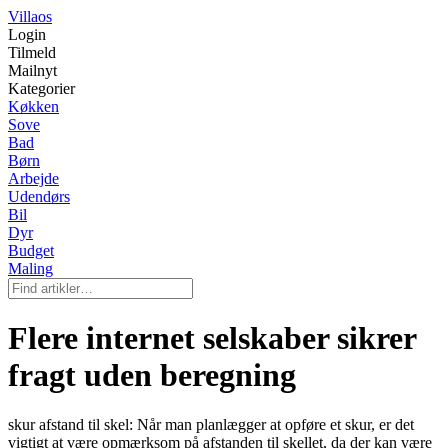
Villaos
Login
Tilmeld
Mailnyt
Kategorier
Køkken
Sove
Bad
Børn
Arbejde
Udendørs
Bil
Dyr
Budget
Maling
Flere internet selskaber sikrer
fragt uden beregning
skur afstand til skel: Når man planlægger at opføre et skur, er det
vigtigt at være opmærksom på afstanden til skellet, da der kan være