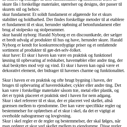
skure fås i forskellige materialer, størrelser og designs, der passer til
skurets stil og behov.
skur fundament: Et solidt fundament er afgørende for et skurs
stabilitet og holdbarhed. Der findes forskellige metoder til at etablere
et fundament til et skur, herunder støbning af betonfundament eller
brug af stolpesko og stolperammer.
skur harald nyborg: Harald Nyborg er en discountkæde, der sælger
et bredt udvalg af produkter til hus og have, herunder skure. Harald
Nyborg er kendt for konkurrencedygtige priser og et omfattende
sortiment af produkter til gør-det-selv-folket.
skur have: Et skur i haven kan være en praktisk og funktionel
løsning til opbevaring af redskaber, havemøbler eller andre ting, der
skal beskyttes mod vejr og vind. Et skur i haven kan også være et
dekorativt element, der bidrager til havenes charme og funktionalitet.
Skur i haven er en praktisk og ofte brugt bygning i haven, der
bruges til opbevaring af haveredskaber, cykler eller andre ting. Det
kan være i forskellige materialer såsom træ, metal eller plastik, og
det er typisk placeret et praktisk sted i haven for nem adgang.
Skur i skel refererer til et skur, der er placeret ved skellet, altså
grænsen mellem to ejendomme. Der kan være specifikke regler og
bestemmelser for opførelsen af et skur i skel, da det er vigtigt at
overholde nabogrænser og lovgivning.
Skur i skel regler er de regler og bestemmelser, der skal følges, når
man opfører et skur ved skellet mellem to ejendomme. Disse regler