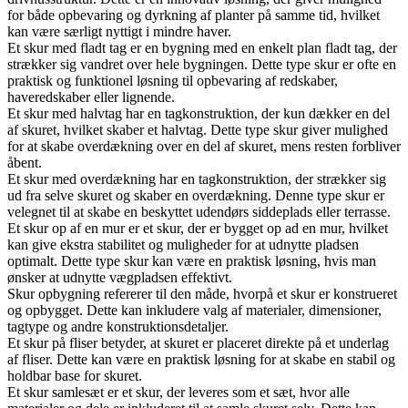
for både opbevaring og dyrkning af planter på samme tid, hvilket
kan være særligt nyttigt i mindre haver.
Et skur med fladt tag er en bygning med en enkelt plan fladt tag, der
strækker sig vandret over hele bygningen. Dette type skur er ofte en
praktisk og funktionel løsning til opbevaring af redskaber,
haveredskaber eller lignende.
Et skur med halvtag har en tagkonstruktion, der kun dækker en del
af skuret, hvilket skaber et halvtag. Dette type skur giver mulighed
for at skabe overdækning over en del af skuret, mens resten forbliver
åbent.
Et skur med overdækning har en tagkonstruktion, der strækker sig
ud fra selve skuret og skaber en overdækning. Denne type skur er
velegnet til at skabe en beskyttet udendørs siddeplads eller terrasse.
Et skur op af en mur er et skur, der er bygget op ad en mur, hvilket
kan give ekstra stabilitet og muligheder for at udnytte pladsen
optimalt. Dette type skur kan være en praktisk løsning, hvis man
ønsker at udnytte vægpladsen effektivt.
Skur opbygning refererer til den måde, hvorpå et skur er konstrueret
og opbygget. Dette kan inkludere valg af materialer, dimensioner,
tagtype og andre konstruktionsdetaljer.
Et skur på fliser betyder, at skuret er placeret direkte på et underlag
af fliser. Dette kan være en praktisk løsning for at skabe en stabil og
holdbar base for skuret.
Et skur samlesæt er et skur, der leveres som et sæt, hvor alle