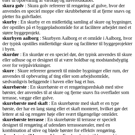
eller til opbevaring af værktøj og haveredskaber.
skura golv
: Skura golv refererer til rengøring af gulve, hvor der
anvendes en speciel moppe eller skrubbebørste til at fjerne snavs og
pletter fra gulvflader.
skurby
: En skurby er en midlertidig samling af skure og bygninger,
der opstilles på et byggepladsområde for at facilitere arbejdet med et
større byggeprojekt.
skurbyen aalborg
: Skurbyen Aalborg er et område i Aalborg, hvor
der typisk opstilles midlertidige skure og faciliteter til byggeprojekter
i byen.
skurdør
: En skurdør er en speciel dør, der typisk anvendes til skure
eller udhuse og er designet til at være holdbar og modstandsdygtig
over for vejrpåvirkninger.
skure
: Skure refererer generelt til mindre bygninger eller rum, der
anvendes til opbevaring af ting eller som arbejdsområde,
sædvanligvis beliggende i haven eller bag et hus.
skurebørste
: En skurebørste er et rengøringsredskab med stive
børster, der anvendes til at skure og fjerne snavs fra overflader som
terrasse, vægge eller gulve.
skurebørste med skaft
: En skurebørste med skaft er en type
børste, der har en lang stang eller et skaft monteret, hvilket gør det
lettere at nå og rengøre høje eller svært tilgængelige områder.
skurebørste terrasse
: En skurebørste til terrasse er specielt
designet til rengøring af udendørs terrassearealer, med en
kombination af stive og bløde børster for effektiv rengøring.