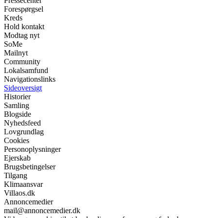
Pressecenter
Forespørgsel
Kreds
Hold kontakt
Modtag nyt
SoMe
Mailnyt
Community
Lokalsamfund
Navigationslinks
Sideoversigt
Historier
Samling
Blogside
Nyhedsfeed
Lovgrundlag
Cookies
Personoplysninger
Ejerskab
Brugsbetingelser
Tilgang
Klimaansvar
Villaos.dk
Annoncemedier
mail@annoncemedier.dk