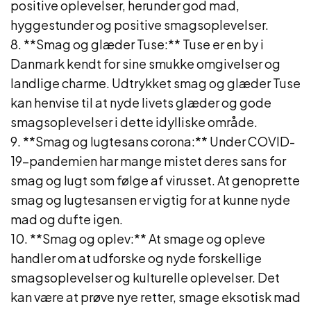
positive oplevelser, herunder god mad,
hyggestunder og positive smagsoplevelser.
8. **Smag og glæder Tuse:** Tuse er en by i
Danmark kendt for sine smukke omgivelser og
landlige charme. Udtrykket smag og glæder Tuse
kan henvise til at nyde livets glæder og gode
smagsoplevelser i dette idylliske område.
9. **Smag og lugtesans corona:** Under COVID-
19-pandemien har mange mistet deres sans for
smag og lugt som følge af virusset. At genoprette
smag og lugtesansen er vigtig for at kunne nyde
mad og dufte igen.
10. **Smag og oplev:** At smage og opleve
handler om at udforske og nyde forskellige
smagsoplevelser og kulturelle oplevelser. Det
kan være at prøve nye retter, smage eksotisk mad