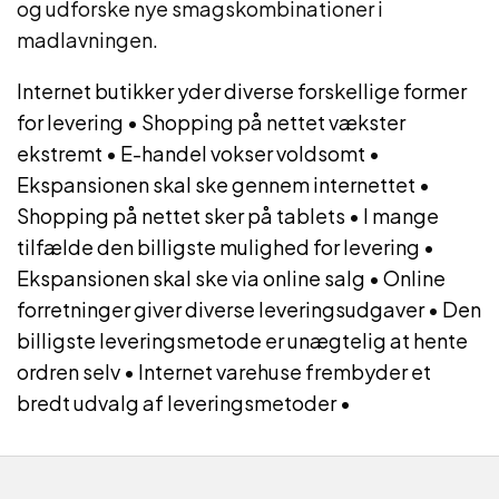
og udforske nye smagskombinationer i
madlavningen.
Internet butikker yder diverse forskellige former
for levering
•
Shopping på nettet vækster
ekstremt
•
E-handel vokser voldsomt
•
Ekspansionen skal ske gennem internettet
•
Shopping på nettet sker på tablets
•
I mange
tilfælde den billigste mulighed for levering
•
Ekspansionen skal ske via online salg
•
Online
forretninger giver diverse leveringsudgaver
•
Den
billigste leveringsmetode er unægtelig at hente
ordren selv
•
Internet varehuse frembyder et
bredt udvalg af leveringsmetoder
•