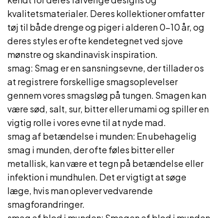
kvalitetsmaterialer. Deres kollektioner omfatter
tøj til både drenge og piger i alderen 0-10 år, og
deres styles er ofte kendetegnet ved sjove
mønstre og skandinavisk inspiration.
smag: Smag er en sansningsevne, der tillader os
at registrere forskellige smagsoplevelser
gennem vores smagsløg på tungen. Smagen kan
være sød, salt, sur, bitter eller umami og spiller en
vigtig rolle i vores evne til at nyde mad.
smag af betændelse i munden: En ubehagelig
smag i munden, der ofte føles bitter eller
metallisk, kan være et tegn på betændelse eller
infektion i mundhulen. Det er vigtigt at søge
læge, hvis man oplever vedvarende
smagforandringer.
smag af blod i munden: Smagen af blod i munden