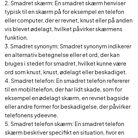
2. Smadret skærm: En smadret skærm henviser
typisk til en skærm på for eksempel en telefon
eller computer, der er revnet, knust eller på anden
vis blevet ødelagt, hvilket påvirker skærmens
funktion.
3. Smadret synonym: Smadret synonym indikerer
en alternativ betegnelse eller et ord, der kan
bruges i stedet for smadret, hvilket kunne være
ord som knust, knust, ødelagt eller beskadiget.
4. Smadret telefon: En smadret telefon refererer
til en mobiltelefon, der har lidt skade, som for
eksempel en ødelagt skærm, en revnet bagside
eller andre former for beskadigelse, der påvirker
telefonens ydeevne.
5. Smadret telefon skærm: En smadret telefon
skærm beskriver specifikt en situation, hvor en