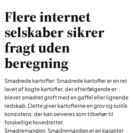
Flere internet
selskaber sikrer
fragt uden
beregning
Smadrede kartofler: Smadrede kartofler er en ret
lavet af kogte kartofler, der efterfølgende er
blevet smadret groft med en gaffel eller lignende
redskab. Dette giver kartoflerne en grov og rustik
konsistens, der kan serveres som tilbehør til
forskellige hovedretter.
Smadremanden: Smadremanden er en karakter