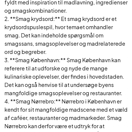
fyldt med inspiration til madlavning, ingredienser
og smagskombinationer.
2. **Smag krydsord:** Et smag krydsord er et
krydsordspuslespil, hvor temaet omhandler
smag. Det kan indeholde spørgsmål om
smagssans, smagsoplevelser og madrelaterede
ord og begreber.
3. **Smag København:** Smag København kan
referere til at udforske og nyde de mange
kulinariske oplevelser, der findes i hovedstaden.
Det kan også henvise til at undersøge byens
mangfoldige smagsoplevelser og restauranter.
4. **Smag Nørrebro:** Nørrebro i København er
kendt for sit mangfoldige madscene med et væld
af caféer, restauranter og madmarkeder. Smag
Nørrebro kan derfor være et udtryk for at