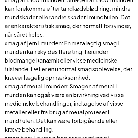
kan forekomme efter tandkødsblødning, mindre
mundskader eller andre skader i mundhulen. Det
er en karakteristisk smag, der normalt forsvinder,
når såret heles.
smag af jern i munden: En metalagtig smag i
munden kan skyldes flere ting, herunder
blodmangel (anæmi) eller visse medicinske
tilstande. Det er en unormal smagsoplevelse, der
kræver lægelig opmærksomhed.
smag af metal i munden: Smagen af metal i
munden kan også være en bivirkning ved visse
medicinske behandlinger, indtagelse af visse
metaller eller fra brug af metalproteser i
mundhulen. Det kan være forbigående eller
kræve behandling.
smag bog: En smag bog er en samling af