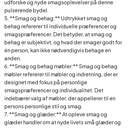
udforske og nyde smagsoplevelser på denne
pulserende bydel.
5. **Smag og behag:** Udtrykket smag og
behag refererer til individuelle præferencer og
smagspræferencer. Det betyder, at smag og
behag er subjektivt, og hvad der smager godt for
én person, kan ikke nødvendigvis behage en
anden.
6. **Smag og behag møbler:** Smag og behag
møbler refererer til møbler og indretning, der er
designet med fokus på personlige
smagspræferencer og individualitet. Det
indebærer valg af møbler, der appellerer til en
persons personlige stil og smag.
7. **Smag og glæder:** At opleve smag og
glæder handler om at nyde livets små glæder og