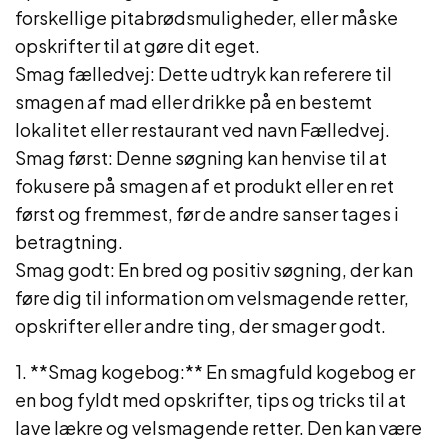
forskellige pitabrødsmuligheder, eller måske
opskrifter til at gøre dit eget.
Smag fælledvej: Dette udtryk kan referere til
smagen af mad eller drikke på en bestemt
lokalitet eller restaurant ved navn Fælledvej.
Smag først: Denne søgning kan henvise til at
fokusere på smagen af ​​et produkt eller en ret
først og fremmest, før de andre sanser tages i
betragtning.
Smag godt: En bred og positiv søgning, der kan
føre dig til information om velsmagende retter,
opskrifter eller andre ting, der smager godt.
1. **Smag kogebog:** En smagfuld kogebog er
en bog fyldt med opskrifter, tips og tricks til at
lave lækre og velsmagende retter. Den kan være