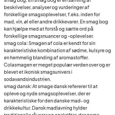
beskrivelser, analyser og vurderinger af
forskellige smagsoplevelser, f.eks. inden for
mad, vin, øl eller andre drikkevarer. En smag bog
kan hjælpe med at forstå og sætte ord på
forskellige smagsnuancer og -oplevelser.
smag cola: Smagen af cola er kendt for sin
karakteristiske kombination af sødme, kulsyre og
en hemmelig blanding af aromastoffer.
Colasmagen er meget populær verden over og er
blevet et ikonisk smagsunivers i
sodavandsindustrien.
smag dansk: At smage dansk refererer til at
opleve og nyde smagsoplevelser, der er
karakteristiske for den danske mad- og
drikkekultur. Dansk madlavning hylder
traditionelle råvarer og opskrifter, der gerne