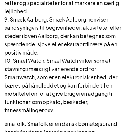
retter og specialiteter for at markere en særlig
lejlighed.
9. Smæk Aalborg: Smæk Aalborg henviser
sandsynligvis til begivenheder, aktiviteter eller
steder i byen Aalborg, der kan betegnes som
spændende, sjove eller ekstraordinære på en
positiv måde.
10. Smæl Watch: Smæl Watch virker som et
stavningsmæssigt varierende ord for
Smartwatch, som er en elektronisk enhed, der
bæres på håndleddet og kan forbinde til en
mobiltelefon for at give brugeren adgang til
funktioner som opkald, beskeder,
fitnessmålinger osv.
smafolk: Smafolk er en dansk børnetøjsbrand
kendt for deres farverige designs og