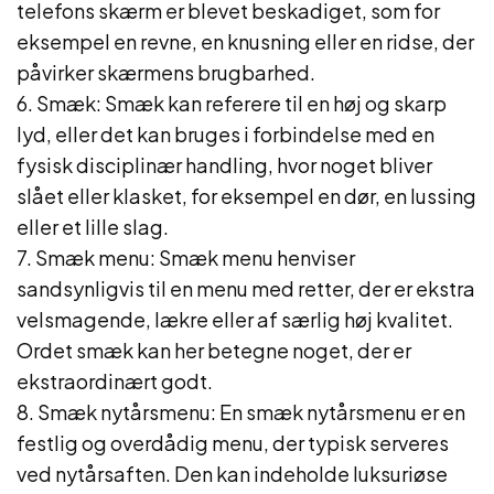
telefons skærm er blevet beskadiget, som for
eksempel en revne, en knusning eller en ridse, der
påvirker skærmens brugbarhed.
6. Smæk: Smæk kan referere til en høj og skarp
lyd, eller det kan bruges i forbindelse med en
fysisk disciplinær handling, hvor noget bliver
slået eller klasket, for eksempel en dør, en lussing
eller et lille slag.
7. Smæk menu: Smæk menu henviser
sandsynligvis til en menu med retter, der er ekstra
velsmagende, lækre eller af særlig høj kvalitet.
Ordet smæk kan her betegne noget, der er
ekstraordinært godt.
8. Smæk nytårsmenu: En smæk nytårsmenu er en
festlig og overdådig menu, der typisk serveres
ved nytårsaften. Den kan indeholde luksuriøse