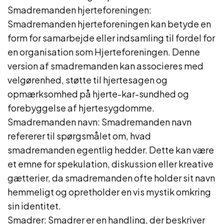
Smadremanden hjerteforeningen:
Smadremanden hjerteforeningen kan betyde en
form for samarbejde eller indsamling til fordel for
en organisation som Hjerteforeningen. Denne
version af smadremanden kan associeres med
velgørenhed, støtte til hjertesagen og
opmærksomhed på hjerte-kar-sundhed og
forebyggelse af hjertesygdomme.
Smadremanden navn: Smadremanden navn
refererer til spørgsmålet om, hvad
smadremanden egentlig hedder. Dette kan være
et emne for spekulation, diskussion eller kreative
gætterier, da smadremanden ofte holder sit navn
hemmeligt og opretholder en vis mystik omkring
sin identitet.
Smadrer: Smadrer er en handling, der beskriver