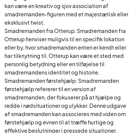
kan være en kreativ og sjov association af
smadremanden-figuren med et majestætisk eller
eksklusivt twist.
Smadremanden fra Otterup: Smadremanden fra
Otterup henviser muligvis til en specifik lokation
eller by, hvor smadremanden enten er kendt eller
har tilknytning til. Otterup kan være et sted med
personlig betydning eller en tilføjelse til
smadremandens identitet og historie.
Smadremanden førstehjælp: Smadremanden
førstehjælp refererer til en version af
smadremanden, der fokuserer på at hjælpe og
redde i nødsituationer og ulykker. Denne udgave
af smadremanden kan associeres med viden om
førstehjælp og evnen til at træffe hurtige og
effektive beslutninger i pressede situationer.