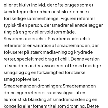
eller et fiktivt individ, der ofte bruges som et
kendetegn eller en humoristisk reference i
forskellige sammenhænge. Figuren refererer
typisk til en person, der smadrer eller ødelægger
ting på en grov eller voldsom måde.
Smadremanden chili: Smadremanden chili
refererer til en variation af smadremanden, der
fokuserer på stærk madlavning og krydrede
retter, specielt med brug af chili. Denne version
af smadremanden associeres ofte med modige
smagsløg og en forkærlighed for stærke
smagsoplevelser.
Smadremanden dronningen: Smadremanden
dronningen refererer sandsynligvis til en
humoristisk blanding af smadremanden og en
kongelig eller fornem titel som dronning. Dette