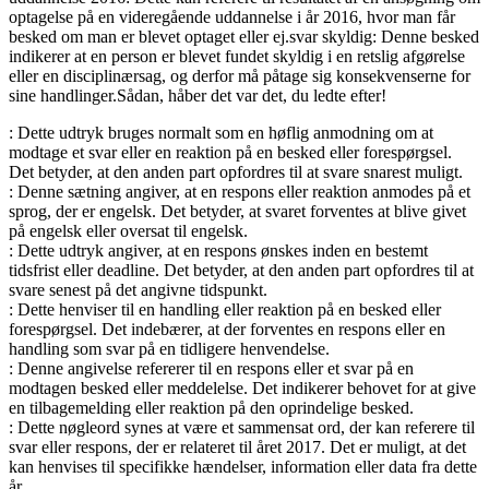
optagelse på en videregående uddannelse i år 2016, hvor man får
besked om man er blevet optaget eller ej.svar skyldig: Denne besked
indikerer at en person er blevet fundet skyldig i en retslig afgørelse
eller en disciplinærsag, og derfor må påtage sig konsekvenserne for
sine handlinger.Sådan, håber det var det, du ledte efter!
: Dette udtryk bruges normalt som en høflig anmodning om at
modtage et svar eller en reaktion på en besked eller forespørgsel.
Det betyder, at den anden part opfordres til at svare snarest muligt.
: Denne sætning angiver, at en respons eller reaktion anmodes på et
sprog, der er engelsk. Det betyder, at svaret forventes at blive givet
på engelsk eller oversat til engelsk.
: Dette udtryk angiver, at en respons ønskes inden en bestemt
tidsfrist eller deadline. Det betyder, at den anden part opfordres til at
svare senest på det angivne tidspunkt.
: Dette henviser til en handling eller reaktion på en besked eller
forespørgsel. Det indebærer, at der forventes en respons eller en
handling som svar på en tidligere henvendelse.
: Denne angivelse refererer til en respons eller et svar på en
modtagen besked eller meddelelse. Det indikerer behovet for at give
en tilbagemelding eller reaktion på den oprindelige besked.
: Dette nøgleord synes at være et sammensat ord, der kan referere til
svar eller respons, der er relateret til året 2017. Det er muligt, at det
kan henvises til specifikke hændelser, information eller data fra dette
år.