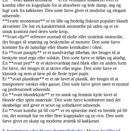
komfur eller en kogeplade for at absorbere og lede damp, røg og
lugt væk fra køkkenet. Den sorte farve giver et moderne og elegant
udseende.
**Svarte neontetraer** er en lille og fredelig fiskeart populær blandt
akvarister. De har en karakteristisk neonstribe på siden og er en
smuk kontrast med deres sorte krop.
**Svart olja** refererer normalt til råolie eller syntetisk motorolie,
der bruges til smøring og beskyttelse af motorer. Den sorte farve
kommer fra de naturlige eller tilsatte kemikalier i olien.
En **svart paraply** er et uundværligt tilbehør, der bruges til at
beskytte mod regn eller solskin. Den sorte farve er tidløs og alsidig.
En **svart pen** er et skriveværktøj med blæk eller en anden form
for farve, der bruges til at skrive eller tegne. Den sorte farve er
klassisk og nem at læse på de fleste typer papir.
Et **svart plastikrør** er et rør lavet af plastik, der bruges til at
transportere væsker eller gasser. Den sorte farve giver røret et neutral
og professionelt udseende.
En **svart blondekjole** er en smuk og feminin kjole lavet af
blonde eller spets materiale. Den sorte farve kombineret med det
skrøbelige stof giver et sexet og sofistikeret udseende.
En **svart komfur på 60 cm** er en spisestue med en bredde på 60
cm, der normalt har en eller flere kogeplader og en ovn. Den sorte
farve giver en skarp og moderne æstetik til køkkenet.
E-forretninger yder diverse fragtmuligheder
•
Mange bestiller på