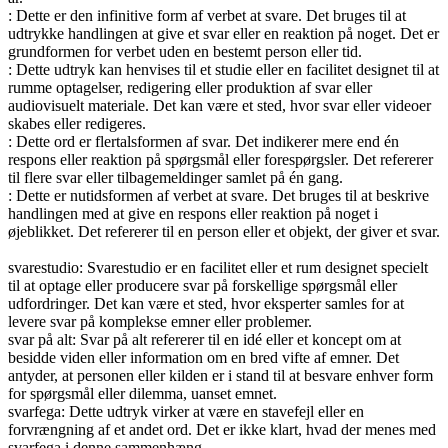
: Dette er den infinitive form af verbet at svare. Det bruges til at
udtrykke handlingen at give et svar eller en reaktion på noget. Det er
grundformen for verbet uden en bestemt person eller tid.
: Dette udtryk kan henvises til et studie eller en facilitet designet til at
rumme optagelser, redigering eller produktion af svar eller
audiovisuelt materiale. Det kan være et sted, hvor svar eller videoer
skabes eller redigeres.
: Dette ord er flertalsformen af svar. Det indikerer mere end én
respons eller reaktion på spørgsmål eller forespørgsler. Det refererer
til flere svar eller tilbagemeldinger samlet på én gang.
: Dette er nutidsformen af verbet at svare. Det bruges til at beskrive
handlingen med at give en respons eller reaktion på noget i
øjeblikket. Det refererer til en person eller et objekt, der giver et svar.
svarestudio: Svarestudio er en facilitet eller et rum designet specielt
til at optage eller producere svar på forskellige spørgsmål eller
udfordringer. Det kan være et sted, hvor eksperter samles for at
levere svar på komplekse emner eller problemer.
svar på alt: Svar på alt refererer til en idé eller et koncept om at
besidde viden eller information om en bred vifte af emner. Det
antyder, at personen eller kilden er i stand til at besvare enhver form
for spørgsmål eller dilemma, uanset emnet.
svarfega: Dette udtryk virker at være en stavefejl eller en
forvrængning af et andet ord. Det er ikke klart, hvad der menes med
svarfega i denne sammenhæng.