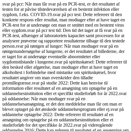
svar på pcr: Når man får svar på en PCR-test, er det resultatet af
testen for at påvise tilstedeværelsen af en bestemt infektion eller
sygdom, f.eks. COVID-19.svar på pcr test: Dette refererer til den
konkrete respons eller resultat, man modtager efter at have taget en
PCR-test for at undersøge om man er smittet med en bestemt virus
eller sygdom.svar på pcr test tid: Den tid det tager at få svar på en
PCR-test, afhænger af laboratoriets kapacitet samt processen for at
analysere prøverne og rapportere resultaterne tilbage til den testede
person.svar på røntgen af lunger: Når man modtager svar på en
røntgenundersøgelse af lungerne, er det resultatet af billederne, der
er taget for at undersøge eventuelle abnormiteter eller
sygdomstilstande i lungerne.svar på spirituskørsel: Dette refererer til
den besked eller afgørelse, man modtager efter at have taget en
alkoholtest i forbindelse med mistanke om spirituskørsel, hvor
resultatet angiver om man overskrider den tilladte
promillegrænse.svar på studie 2022: Dette kan henvise til
information eller resultatet af en ansøgning om optagelse på en
uddannelsesinstitution eller et specifikt studieforløb for år 2022.svar
på uddannelse: Når man modtager svar på en
uddannelsesansøgning, er det den meddelelse man får om man er
blevet optaget på det ønskede uddannelsesprogram eller ej.svar på
uddannelse optagelse 2022: Dette refererer til resultatet af en
ansøgning om optagelse på en uddannelsesinstitution eller et
studieforløb for det specifikke år 2022.svar på videregående
uddannelse 2016: Dette kan referere til resultatet af en ansøgning om