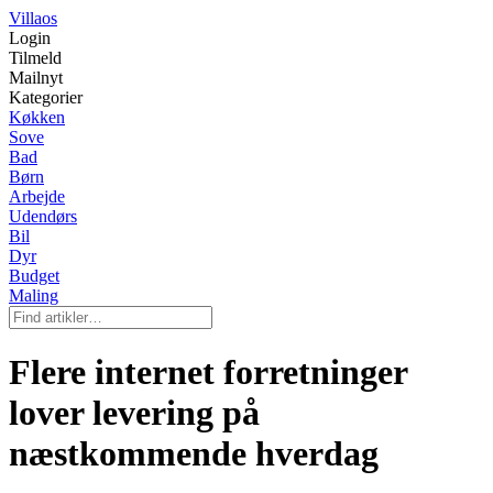
Villaos
Login
Tilmeld
Mailnyt
Kategorier
Køkken
Sove
Bad
Børn
Arbejde
Udendørs
Bil
Dyr
Budget
Maling
Flere internet forretninger
lover levering på
næstkommende hverdag