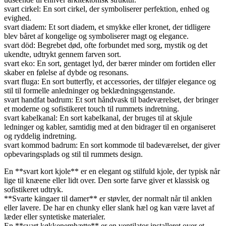
svart cirkel: En sort cirkel, der symboliserer perfektion, enhed og
evighed.
svart diadem: Et sort diadem, et smykke eller kronet, der tidligere
blev båret af kongelige og symboliserer magt og elegance.
svart död: Begrebet død, ofte forbundet med sorg, mystik og det
ukendte, udtrykt gennem farven sort.
svart eko: En sort, gentaget lyd, der bærer minder om fortiden eller
skaber en følelse af dybde og resonans.
svart fluga: En sort butterfly, et accessories, der tilføjer elegance og
stil til formelle anledninger og beklædningsgenstande.
svart handfat badrum: Et sort håndvask til badeværelset, der bringer
et moderne og sofistikeret touch til rummets indretning.
svart kabelkanal: En sort kabelkanal, der bruges til at skjule
ledninger og kabler, samtidig med at den bidrager til en organiseret
og ryddelig indretning.
svart kommod badrum: En sort kommode til badeværelset, der giver
opbevaringsplads og stil til rummets design.
En **svart kort kjole** er en elegant og stilfuld kjole, der typisk når
lige til knæene eller lidt over. Den sorte farve giver et klassisk og
sofistikeret udtryk.
**Svarte kängaer til damer** er støvler, der normalt når til anklen
eller lavere. De har en chunky eller slank hæl og kan være lavet af
læder eller syntetiske materialer.
En **svart køkkenemhætte** er en ventilator installeret over et