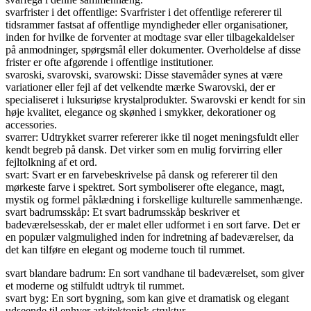
svarfrister i det offentlige: Svarfrister i det offentlige refererer til
tidsrammer fastsat af offentlige myndigheder eller organisationer,
inden for hvilke de forventer at modtage svar eller tilbagekaldelser
på anmodninger, spørgsmål eller dokumenter. Overholdelse af disse
frister er ofte afgørende i offentlige institutioner.
svaroski, svarovski, svarowski: Disse stavemåder synes at være
variationer eller fejl af det velkendte mærke Swarovski, der er
specialiseret i luksuriøse krystalprodukter. Swarovski er kendt for sin
høje kvalitet, elegance og skønhed i smykker, dekorationer og
accessories.
svarrer: Udtrykket svarrer refererer ikke til noget meningsfuldt eller
kendt begreb på dansk. Det virker som en mulig forvirring eller
fejltolkning af et ord.
svart: Svart er en farvebeskrivelse på dansk og refererer til den
mørkeste farve i spektret. Sort symboliserer ofte elegance, magt,
mystik og formel påklædning i forskellige kulturelle sammenhænge.
svart badrumsskåp: Et svart badrumsskåp beskriver et
badeværelsesskab, der er malet eller udformet i en sort farve. Det er
en populær valgmulighed inden for indretning af badeværelser, da
det kan tilføre en elegant og moderne touch til rummet.
svart blandare badrum: En sort vandhane til badeværelset, som giver
et moderne og stilfuldt udtryk til rummet.
svart byg: En sort bygning, som kan give et dramatisk og elegant
udseende til enhver arkitektonisk struktur.