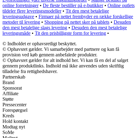
online forretninger
•
De fleste bestiller på e-butikker
•
Online outlets
tildeler flere leveringsmodeller
•
Tit den mest betalelige
leveringsudgave
•
Firmaer på nettet frembyder en række forskellige
metoder til levering
•
Shopping på nettet sker på tablets
•
Desuden
den mest betalelige slags levering
•
Desuden den mest betalelige
leveringsmåde
•
Tit den prisbilligste form for levering
•
© Indholdet er ophavsretligt beskyttet.
© Ophavsret gælder. Vi samarbejder med partnere og kan få
provision ved køb gennem anbefalede produkter.
© Ophavsret gælder for alt indhold her. Vi kan få en del af salget
gennem produktlinks. Indhold må ikke anvendes uden skriftlig
tilladelse fra rettighedshaver.
Partnerskab
Brand
Sponsorat
Affiliate
Støtte
Pressecenter
Forespørgsel
Kreds
Hold kontakt
Modtag nyt
SoMe
Mailnyt