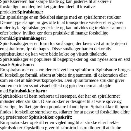
Spiralskæreren har skarpe blade og kan justeres til at skære i
forskellige bredder, hvilket gør den ideel til kreative
projekter.
Spiralslange:
En spiralslange er en fleksibel slange med en spiralformet struktur.
Denne type slange bruges ofte til at transportere væsker eller gasser
under tryk. Spiralslanger er lette og kan udvides og trækkes sammen
efter behov, hvilket gør dem praktiske til mange forskellige
formål.
Spiralsmåkager:
Spiralsmåkager er en form for småkager, der laves ved at rulle dejen i
en spiralform, før de bages. Disse småkager har en dekorativ
spiralstruktur og kan være både lækre og visuelt tiltalende.
Spiralsmåkager er populære til bageprojekter og kan nydes som en sød
snack.
Spiralsnor:
En spiralsnor er en snor, der er lavet i en spiralform. Spiralsnore bruges
til forskellige formål, såsom at binde ting sammen, til dekoration eller
som en del af håndværksprojekter. Den spiralformede struktur giver
snoren en interessant visuel effekt og gør den nem at arbejde
med.
Spiralsokker børn:
Spiralsokker til børn refererer til strømper, der har en spiralformet
mønster eller struktur. Disse sokker er designet til at være sjove og
farverige, hvilket gør dem populære blandt børn. Spiralsokker til børn
findes i forskellige størrelser og stilarter for at passe til forskellige aldre
og præferencer.
Spiralsokker opskrift:
En spiralsokker opskrift er en vejledning til at strikke eller hækle
spiralsokker. Opskriften giver trin-for-trin instruktioner til at skabe