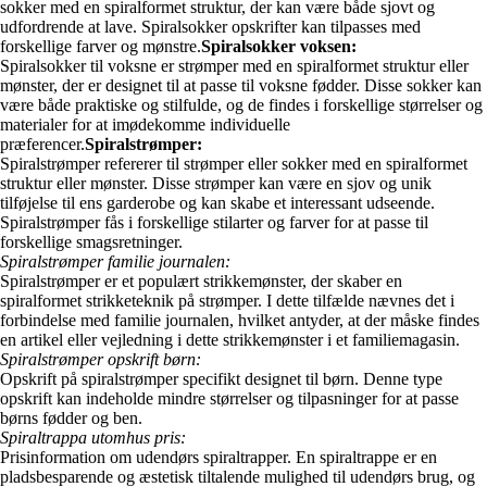
sokker med en spiralformet struktur, der kan være både sjovt og
udfordrende at lave. Spiralsokker opskrifter kan tilpasses med
forskellige farver og mønstre.
Spiralsokker voksen:
Spiralsokker til voksne er strømper med en spiralformet struktur eller
mønster, der er designet til at passe til voksne fødder. Disse sokker kan
være både praktiske og stilfulde, og de findes i forskellige størrelser og
materialer for at imødekomme individuelle
præferencer.
Spiralstrømper:
Spiralstrømper refererer til strømper eller sokker med en spiralformet
struktur eller mønster. Disse strømper kan være en sjov og unik
tilføjelse til ens garderobe og kan skabe et interessant udseende.
Spiralstrømper fås i forskellige stilarter og farver for at passe til
forskellige smagsretninger.
Spiralstrømper familie journalen:
Spiralstrømper er et populært strikkemønster, der skaber en
spiralformet strikketeknik på strømper. I dette tilfælde nævnes det i
forbindelse med familie journalen, hvilket antyder, at der måske findes
en artikel eller vejledning i dette strikkemønster i et familiemagasin.
Spiralstrømper opskrift børn:
Opskrift på spiralstrømper specifikt designet til børn. Denne type
opskrift kan indeholde mindre størrelser og tilpasninger for at passe
børns fødder og ben.
Spiraltrappa utomhus pris:
Prisinformation om udendørs spiraltrapper. En spiraltrappe er en
pladsbesparende og æstetisk tiltalende mulighed til udendørs brug, og