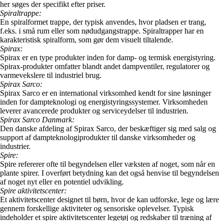
her søges der specifikt efter priser.
Spiraltrappe:
En spiralformet trappe, der typisk anvendes, hvor pladsen er trang,
f.eks. i små rum eller som nødudgangstrappe. Spiraltrapper har en
karakteristisk spiralform, som gør dem visuelt tiltalende.
Spirax:
Spirax er en type produkter inden for damp- og termisk energistyring.
Spirax-produkter omfatter blandt andet dampventiler, regulatorer og
varmevekslere til industriel brug.
Spirax Sarco:
Spirax Sarco er en international virksomhed kendt for sine løsninger
inden for dampteknologi og energistyringssystemer. Virksomheden
leverer avancerede produkter og serviceydelser til industrien.
Spirax Sarco Danmark:
Den danske afdeling af Spirax Sarco, der beskæftiger sig med salg og
support af dampteknologiprodukter til danske virksomheder og
industrier.
Spire:
Spire refererer ofte til begyndelsen eller væksten af noget, som når en
plante spirer. I overført betydning kan det også henvise til begyndelsen
af noget nyt eller en potentiel udvikling.
Spire aktivitetscenter:
Et aktivitetscenter designet til børn, hvor de kan udforske, lege og lære
gennem forskellige aktiviteter og sensoriske oplevelser. Typisk
indeholder et spire aktivitetscenter legetøj og redskaber til træning af