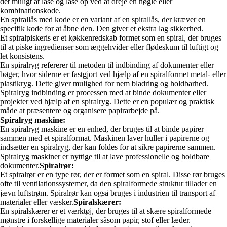
det muligt at låse og låse op ved at dreje en nøgle eller
kombinationskode.
En spirallås med kode er en variant af en spirallås, der kræver en
specifik kode for at åbne den. Den giver et ekstra lag sikkerhed.
Et spiralpiskeris er et køkkenredskab formet som en spiral, der bruges
til at piske ingredienser som æggehvider eller flødeskum til luftigt og
let konsistens.
En spiralryg refererer til metoden til indbinding af dokumenter eller
bøger, hvor siderne er fastgjort ved hjælp af en spiralformet metal- eller
plastikryg. Dette giver mulighed for nem bladring og holdbarhed.
Spiralryg indbinding er processen med at binde dokumenter eller
projekter ved hjælp af en spiralryg. Dette er en populær og praktisk
måde at præsentere og organisere papirarbejde på.
Spiralryg maskine:
En spiralryg maskine er en enhed, der bruges til at binde papirer
sammen med et spiralformat. Maskinen laver huller i papirerne og
indsætter en spiralryg, der kan foldes for at sikre papirerne sammen.
Spiralryg maskiner er nyttige til at lave professionelle og holdbare
dokumenter.
Spiralrør:
Et spiralrør er en type rør, der er formet som en spiral. Disse rør bruges
ofte til ventilationssystemer, da den spiralformede struktur tillader en
jævn luftstrøm. Spiralrør kan også bruges i industrien til transport af
materialer eller væsker.
Spiralskærer:
En spiralskærer er et værktøj, der bruges til at skære spiralformede
mønstre i forskellige materialer såsom papir, stof eller læder.