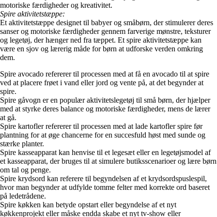
motoriske færdigheder og kreativitet.
Spire aktivitetstæppe:
Et aktivitetstæppe designet til babyer og småbørn, der stimulerer deres
sanser og motoriske færdigheder gennem farverige mønstre, teksturer
og legetøj, der hænger ned fra tæppet. Et spire aktivitetstæppe kan
være en sjov og lærerig måde for børn at udforske verden omkring
dem.
Spire avocado refererer til processen med at få en avocado til at spire
ved at placere frøet i vand eller jord og vente på, at det begynder at
spire.
Spire gåvogn er en populær aktivitetslegetøj til små børn, der hjælper
med at styrke deres balance og motoriske færdigheder, mens de lærer
at gå.
Spire kartofler refererer til processen med at lade kartofler spire før
plantning for at øge chancerne for en succesfuld høst med sunde og
stærke planter.
Spire kasseapparat kan henvise til et legesæt eller en legetøjsmodel af
et kasseapparat, der bruges til at simulere butiksscenarioer og lære børn
om tal og penge.
Spire krydsord kan referere til begyndelsen af et krydsordspuslespil,
hvor man begynder at udfylde tomme felter med korrekte ord baseret
på ledetrådene.
Spire køkken kan betyde opstart eller begyndelse af et nyt
køkkenprojekt eller måske endda skabe et nyt tv-show eller