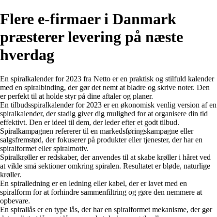
Flere e-firmaer i Danmark
præsterer levering på næste
hverdag
En spiralkalender for 2023 fra Netto er en praktisk og stilfuld kalender
med en spiralbinding, der gør det nemt at bladre og skrive noter. Den
er perfekt til at holde styr på dine aftaler og planer.
En tilbudsspiralkalender for 2023 er en økonomisk venlig version af en
spiralkalender, der stadig giver dig mulighed for at organisere din tid
effektivt. Den er ideel til dem, der leder efter et godt tilbud.
Spiralkampagnen refererer til en markedsføringskampagne eller
salgsfremstød, der fokuserer på produkter eller tjenester, der har en
spiralformet eller spiralmotiv.
Spiralkrøller er redskaber, der anvendes til at skabe krøller i håret ved
at vikle små sektioner omkring spiralen. Resultatet er bløde, naturlige
krøller.
En spiralledning er en ledning eller kabel, der er lavet med en
spiralform for at forhindre sammenfiltring og gøre den nemmere at
opbevare.
En spirallås er en type lås, der har en spiralformet mekanisme, der gør