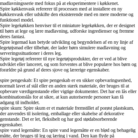
madlavningsserie med fokus på at eksperimentere i køkkenet.
Spire køkkenvask refererer til processen med at installere en ny
køkkenvask eller udskifte den eksisterende med en mere moderne og
funktionel model.
Spire legekøkken henviser til et miniature legekøkken, der er designet
til børn at lege og lære madlavning, udforske ingredienser og fremme
deres fantasi.
Spire legemad kan betyde udvikling og begyndelsen af en ny linje af
legetøjsmad eller tilbehør, der lader børn simulere madlavning og
serveringssituationer i deres leg.
Spire legetøj refererer til nye legetøjsprodukter, der er ved at blive
udviklet eller lanceret, og som forventes at blive populære hos børn og
forældre på grund af deres sjove og lærerige egenskaber.
spire pengeskab: Et spire pengeskab er en sikker opbevaringsenhed,
normalt lavet af stål eller en anden stærk materiale, der bruges til at
opbevare værdigenstande eller vigtige dokumenter. Det har en lås eller
kombinationslås for at sikre, at kun autoriserede personer kan få
adgang til indholdet.
spire skum: Spire skum er et materiale fremstillet af porøst plastskum,
der anvendes til isolering, emballage eller skabelse af dekorative
genstande. Det er let, fleksibelt og har god stødabsorberende
egenskaber.
spire vand legemåtte: En spire vand legemåtte er en blød og behagelig
måtte, der bruges til leg og læring i vand. Den kan flyde på