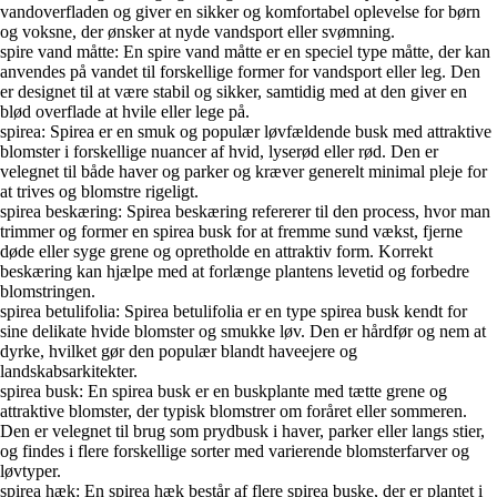
vandoverfladen og giver en sikker og komfortabel oplevelse for børn
og voksne, der ønsker at nyde vandsport eller svømning.
spire vand måtte: En spire vand måtte er en speciel type måtte, der kan
anvendes på vandet til forskellige former for vandsport eller leg. Den
er designet til at være stabil og sikker, samtidig med at den giver en
blød overflade at hvile eller lege på.
spirea: Spirea er en smuk og populær løvfældende busk med attraktive
blomster i forskellige nuancer af hvid, lyserød eller rød. Den er
velegnet til både haver og parker og kræver generelt minimal pleje for
at trives og blomstre rigeligt.
spirea beskæring: Spirea beskæring refererer til den process, hvor man
trimmer og former en spirea busk for at fremme sund vækst, fjerne
døde eller syge grene og opretholde en attraktiv form. Korrekt
beskæring kan hjælpe med at forlænge plantens levetid og forbedre
blomstringen.
spirea betulifolia: Spirea betulifolia er en type spirea busk kendt for
sine delikate hvide blomster og smukke løv. Den er hårdfør og nem at
dyrke, hvilket gør den populær blandt haveejere og
landskabsarkitekter.
spirea busk: En spirea busk er en buskplante med tætte grene og
attraktive blomster, der typisk blomstrer om foråret eller sommeren.
Den er velegnet til brug som prydbusk i haver, parker eller langs stier,
og findes i flere forskellige sorter med varierende blomsterfarver og
løvtyper.
spirea hæk: En spirea hæk består af flere spirea buske, der er plantet i