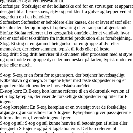
egenskaber og anvendelsesformål.
Stofzuiger: Stofzuiger er det hollandske ord for en støvsuger, et apparat
designet til at fjerne snavs, støv og partikler fra gulve og tæpper ved at
suge dem op i en beholder.
Stofæsker: Stofæsker er beholdere eller kasser, der er lavet af stof eller
tekstilmaterialer og bruges til opbevaring eller transport af genstande.
Stofaa: Stofaa refererer til et geografisk område eller et vandløb, hvor
der er stof eller tekstilfibre fra industriel produktion eller forarbejdning.
Stog: Et stog er en gammel betegnelse for en gruppe af dyr eller
mennesker, der rejser sammen, typisk til fods eller på heste.
Stog drift: Stog drift henviser til aktiviteten eller processen med at styre
og opretholde en gruppe dyr eller mennesker på farten, typisk under en
rejse eller march.
S-tog: S-tog er en form for togtransport, der betjener hovedsageligt
København og omegn. S-togene kører med faste stoppesteder og er
populære blandt pendlerne i hovedstadsområdet.
E-stog kort: Et E-stog kort kunne referere til en elektronisk version af
et S-tog køreplan, der viser de forskellige stoppesteder og ruter for E-
togene.
S-tog køreplan: En S-tog køreplan er en oversigt over de forskellige
afgange og ankomsttider for S-togene. Køreplanen giver passagererne
information om, hvornår togene kører.
S-tog og stil: S-tog og stil kunne henvise til betoningen af stilen eller
designet i S-togene og på S-togstationerne. Det kan referere til