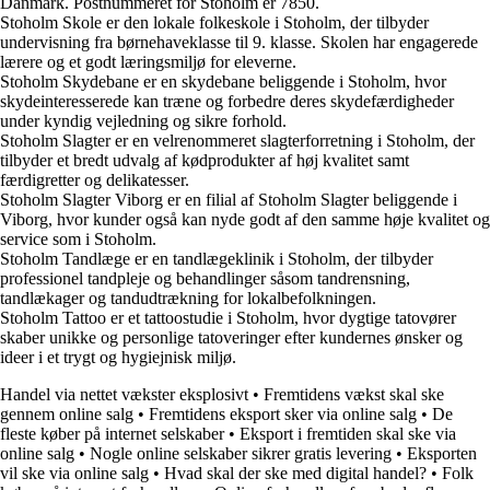
Danmark. Postnummeret for Stoholm er 7850.
Stoholm Skole er den lokale folkeskole i Stoholm, der tilbyder
undervisning fra børnehaveklasse til 9. klasse. Skolen har engagerede
lærere og et godt læringsmiljø for eleverne.
Stoholm Skydebane er en skydebane beliggende i Stoholm, hvor
skydeinteresserede kan træne og forbedre deres skydefærdigheder
under kyndig vejledning og sikre forhold.
Stoholm Slagter er en velrenommeret slagterforretning i Stoholm, der
tilbyder et bredt udvalg af kødprodukter af høj kvalitet samt
færdigretter og delikatesser.
Stoholm Slagter Viborg er en filial af Stoholm Slagter beliggende i
Viborg, hvor kunder også kan nyde godt af den samme høje kvalitet og
service som i Stoholm.
Stoholm Tandlæge er en tandlægeklinik i Stoholm, der tilbyder
professionel tandpleje og behandlinger såsom tandrensning,
tandlækager og tandudtrækning for lokalbefolkningen.
Stoholm Tattoo er et tattoostudie i Stoholm, hvor dygtige tatovører
skaber unikke og personlige tatoveringer efter kundernes ønsker og
ideer i et trygt og hygiejnisk miljø.
Handel via nettet vækster eksplosivt
•
Fremtidens vækst skal ske
gennem online salg
•
Fremtidens eksport sker via online salg
•
De
fleste køber på internet selskaber
•
Eksport i fremtiden skal ske via
online salg
•
Nogle online selskaber sikrer gratis levering
•
Eksporten
vil ske via online salg
•
Hvad skal der ske med digital handel?
•
Folk