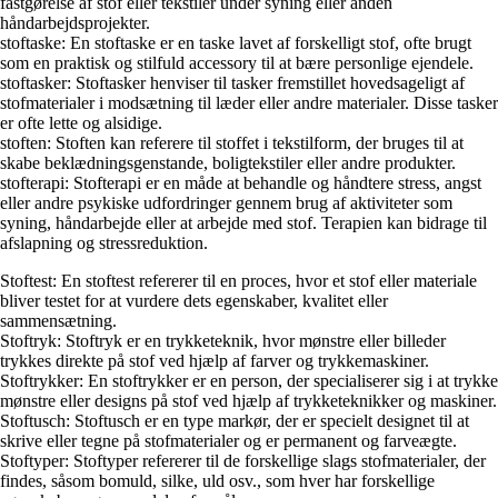
fastgørelse af stof eller tekstiler under syning eller anden
håndarbejdsprojekter.
stoftaske: En stoftaske er en taske lavet af forskelligt stof, ofte brugt
som en praktisk og stilfuld accessory til at bære personlige ejendele.
stoftasker: Stoftasker henviser til tasker fremstillet hovedsageligt af
stofmaterialer i modsætning til læder eller andre materialer. Disse tasker
er ofte lette og alsidige.
stoften: Stoften kan referere til stoffet i tekstilform, der bruges til at
skabe beklædningsgenstande, boligtekstiler eller andre produkter.
stofterapi: Stofterapi er en måde at behandle og håndtere stress, angst
eller andre psykiske udfordringer gennem brug af aktiviteter som
syning, håndarbejde eller at arbejde med stof. Terapien kan bidrage til
afslapning og stressreduktion.
Stoftest: En stoftest refererer til en proces, hvor et stof eller materiale
bliver testet for at vurdere dets egenskaber, kvalitet eller
sammensætning.
Stoftryk: Stoftryk er en trykketeknik, hvor mønstre eller billeder
trykkes direkte på stof ved hjælp af farver og trykkemaskiner.
Stoftrykker: En stoftrykker er en person, der specialiserer sig i at trykke
mønstre eller designs på stof ved hjælp af trykketeknikker og maskiner.
Stoftusch: Stoftusch er en type markør, der er specielt designet til at
skrive eller tegne på stofmaterialer og er permanent og farveægte.
Stoftyper: Stoftyper refererer til de forskellige slags stofmaterialer, der
findes, såsom bomuld, silke, uld osv., som hver har forskellige