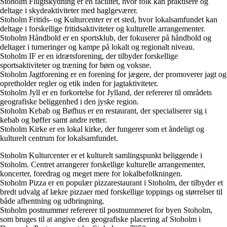
Stoholm Flugtskydning er en facilitet, hvor folk kan praktisere og
deltage i skydeaktiviteter med haglgeværer.
Stoholm Fritids- og Kulturcenter er et sted, hvor lokalsamfundet kan
deltage i forskellige fritidsaktiviteter og kulturelle arrangementer.
Stoholm Håndbold er en sportsklub, der fokuserer på håndbold og
deltager i turneringer og kampe på lokalt og regionalt niveau.
Stoholm IF er en idrætsforening, der tilbyder forskellige
sportsaktiviteter og træning for børn og voksne.
Stoholm Jagtforening er en forening for jægere, der promoverer jagt og
opretholder regler og etik inden for jagtaktiviteter.
Stoholm Jyll er en forkortelse for Jylland, der refererer til områdets
geografiske beliggenhed i den jyske region.
Stoholm Kebab og Bøfhus er en restaurant, der specialiserer sig i
kebab og bøffer samt andre retter.
Stoholm Kirke er en lokal kirke, der fungerer som et åndeligt og
kulturelt centrum for lokalsamfundet.
Stoholm Kulturcenter er et kulturelt samlingspunkt beliggende i
Stoholm. Centret arrangerer forskellige kulturelle arrangementer,
koncerter, foredrag og meget mere for lokalbefolkningen.
Stoholm Pizza er en populær pizzarestaurant i Stoholm, der tilbyder et
bredt udvalg af lækre pizzaer med forskellige toppings og størrelser til
både afhentning og udbringning.
Stoholm postnummer refererer til postnummeret for byen Stoholm,
som bruges til at angive den geografiske placering af Stoholm i