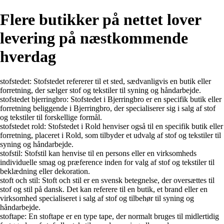
Flere butikker på nettet lover
levering på næstkommende
hverdag
stofstedet: Stofstedet refererer til et sted, sædvanligvis en butik eller
forretning, der sælger stof og tekstiler til syning og håndarbejde.
stofstedet bjerringbro: Stofstedet i Bjerringbro er en specifik butik eller
forretning beliggende i Bjerringbro, der specialiserer sig i salg af stof
og tekstiler til forskellige formål.
stofstedet rold: Stofstedet i Rold henviser også til en specifik butik eller
forretning, placeret i Rold, som tilbyder et udvalg af stof og tekstiler til
syning og håndarbejde.
stofstil: Stofstil kan henvise til en persons eller en virksomheds
individuelle smag og præference inden for valg af stof og tekstiler til
beklædning eller dekoration.
stoft och stil: Stoft och stil er en svensk betegnelse, der oversættes til
stof og stil på dansk. Det kan referere til en butik, et brand eller en
virksomhed specialiseret i salg af stof og tilbehør til syning og
håndarbejde.
stoftape: En stoftape er en type tape, der normalt bruges til midlertidig