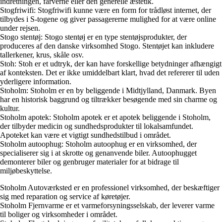
indretningen, farverne eller den generelle æstetik.
Stogfriwifi: Stogfriwifi kunne være en form for trådløst internet, der
tilbydes i S-togene og giver passagererne mulighed for at være online
under rejsen.
Stogo stentøj: Stogo stentøj er en type stentøjsprodukter, der
produceres af den danske virksomhed Stogo. Stentøjet kan inkludere
tallerkener, krus, skåle osv.
Stoh: Stoh er et udtryk, der kan have forskellige betydninger afhængigt
af konteksten. Det er ikke umiddelbart klart, hvad det refererer til uden
yderligere information.
Stoholm: Stoholm er en by beliggende i Midtjylland, Danmark. Byen
har en historisk baggrund og tiltrækker besøgende med sin charme og
kultur.
Stoholm apotek: Stoholm apotek er et apotek beliggende i Stoholm,
der tilbyder medicin og sundhedsprodukter til lokalsamfundet.
Apoteket kan være et vigtigt sundhedstilbud i området.
Stoholm autoophug: Stoholm autoophug er en virksomhed, der
specialiserer sig i at skrotte og genanvende biler. Autoophugget
demonterer biler og genbruger materialer for at bidrage til
miljøbeskyttelse.
Stoholm Autoværksted er en professionel virksomhed, der beskæftiger
sig med reparation og service af køretøjer.
Stoholm Fjernvarme er et varmeforsyningsselskab, der leverer varme
til boliger og virksomheder i området.