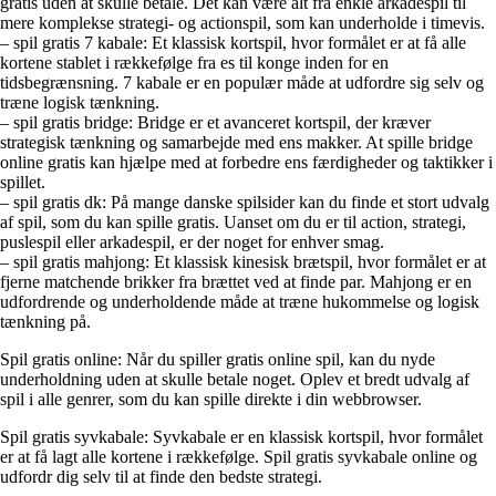
gratis uden at skulle betale. Det kan være alt fra enkle arkadespil til
mere komplekse strategi- og actionspil, som kan underholde i timevis.
– spil gratis 7 kabale: Et klassisk kortspil, hvor formålet er at få alle
kortene stablet i rækkefølge fra es til konge inden for en
tidsbegrænsning. 7 kabale er en populær måde at udfordre sig selv og
træne logisk tænkning.
– spil gratis bridge: Bridge er et avanceret kortspil, der kræver
strategisk tænkning og samarbejde med ens makker. At spille bridge
online gratis kan hjælpe med at forbedre ens færdigheder og taktikker i
spillet.
– spil gratis dk: På mange danske spilsider kan du finde et stort udvalg
af spil, som du kan spille gratis. Uanset om du er til action, strategi,
puslespil eller arkadespil, er der noget for enhver smag.
– spil gratis mahjong: Et klassisk kinesisk brætspil, hvor formålet er at
fjerne matchende brikker fra brættet ved at finde par. Mahjong er en
udfordrende og underholdende måde at træne hukommelse og logisk
tænkning på.
Spil gratis online: Når du spiller gratis online spil, kan du nyde
underholdning uden at skulle betale noget. Oplev et bredt udvalg af
spil i alle genrer, som du kan spille direkte i din webbrowser.
Spil gratis syvkabale: Syvkabale er en klassisk kortspil, hvor formålet
er at få lagt alle kortene i rækkefølge. Spil gratis syvkabale online og
udfordr dig selv til at finde den bedste strategi.