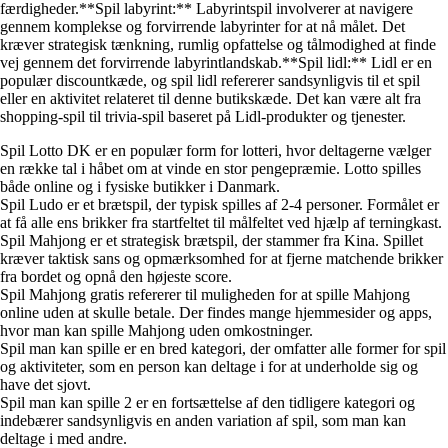
færdigheder.**Spil labyrint:** Labyrintspil involverer at navigere
gennem komplekse og forvirrende labyrinter for at nå målet. Det
kræver strategisk tænkning, rumlig opfattelse og tålmodighed at finde
vej gennem det forvirrende labyrintlandskab.**Spil lidl:** Lidl er en
populær discountkæde, og spil lidl refererer sandsynligvis til et spil
eller en aktivitet relateret til denne butikskæde. Det kan være alt fra
shopping-spil til trivia-spil baseret på Lidl-produkter og tjenester.
Spil Lotto DK er en populær form for lotteri, hvor deltagerne vælger
en række tal i håbet om at vinde en stor pengepræmie. Lotto spilles
både online og i fysiske butikker i Danmark.
Spil Ludo er et brætspil, der typisk spilles af 2-4 personer. Formålet er
at få alle ens brikker fra startfeltet til målfeltet ved hjælp af terningkast.
Spil Mahjong er et strategisk brætspil, der stammer fra Kina. Spillet
kræver taktisk sans og opmærksomhed for at fjerne matchende brikker
fra bordet og opnå den højeste score.
Spil Mahjong gratis refererer til muligheden for at spille Mahjong
online uden at skulle betale. Der findes mange hjemmesider og apps,
hvor man kan spille Mahjong uden omkostninger.
Spil man kan spille er en bred kategori, der omfatter alle former for spil
og aktiviteter, som en person kan deltage i for at underholde sig og
have det sjovt.
Spil man kan spille 2 er en fortsættelse af den tidligere kategori og
indebærer sandsynligvis en anden variation af spil, som man kan
deltage i med andre.