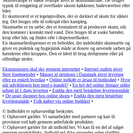
Skumsvampe er bløde svampe lavet af skummateriale. De bruges
typisk til rengøring af overflader såsom køkkener, badeværelser eller
biler.
Et skumsværd er et legetøjsvåben, der er dækket af skum for sikker
leg. Det bruges ofte til rollespil eller kampleg.
Skumsæbe er en sæbe, der er formuleret til at producere skum, når
den kommer i kontakt med vand. Den bruges til at vaske hænder,
krop eller hår, og findes ofte i dispenserflasker.
En skumsæbedispenser er en beholder, der indeholder skumsæbe og
giver en praktisk og hygiejnisk måde at dosere og anvende sæben på
hænderne eller kroppen. Den er ideel til brug derhjemme eller på
offentlige steder.
Ekspansionen skal ske gennem internettet
•
Internet outlets giver
flere fragtmetoder
•
Masser af netshops i Danmark giver levering
efter en enkelt hverdag
•
Online indkøb er årsag til butiksdød
•
Hvor
går udviklingen hen med e-handel?
•
En hel del online firmaer stiller
udsigt til 1 dags levering
•
Endda den mest betalelige leveringsmåde
•
De unge shopper hos online shops
•
Endda den mest betalelige
leveringsmåde
•
Folk køber via online butikker
•
© Indholdet er ophavsretligt beskyttet.
© Ophavsret gælder. Vi samarbejder med partnere og kan få
provision ved køb gennem anbefalede produkter.
© Ophavsret gælder for alt indhold her. Vi kan få en del af salget
gennem produktlinks. Indhold må ikke anvendes uden skriftlig