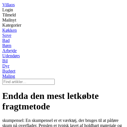
Villaos
Login
Tilmeld
Mailnyt
Kategorier
Køkken
Sove
Bad
Børn
Arbejde
Udendørs
Bil
Dyr
Budget
Maling
Endda den mest letkøbte
fragtmetode
skumpensel: En skumpensel er et værktøj, der bruges til at påføre
skum på overflader. Penslen er typisk lavet af holdbart materiale og