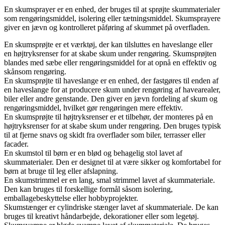
En skumsprayer er en enhed, der bruges til at sprøjte skummaterialer
som rengøringsmiddel, isolering eller tætningsmiddel. Skumsprayere
giver en jævn og kontrolleret påføring af skummet på overfladen.
En skumsprøjte er et værktøj, der kan tilsluttes en haveslange eller
en højtryksrenser for at skabe skum under rengøring. Skumsprøjten
blandes med sæbe eller rengøringsmiddel for at opnå en effektiv og
skånsom rengøring.
En skumsprøjte til haveslange er en enhed, der fastgøres til enden af ​​
en haveslange for at producere skum under rengøring af havearealer,
biler eller andre genstande. Den giver en jævn fordeling af skum og
rengøringsmiddel, hvilket gør rengøringen mere effektiv.
En skumsprøjte til højtryksrenser er et tilbehør, der monteres på en
højtryksrenser for at skabe skum under rengøring. Den bruges typisk
til at fjerne snavs og skidt fra overflader som biler, terrasser eller
facader.
En skumstol til børn er en blød og behagelig stol lavet af
skummaterialer. Den er designet til at være sikker og komfortabel for
børn at bruge til leg eller afslapning.
En skumstrimmel er en lang, smal strimmel lavet af skummateriale.
Den kan bruges til forskellige formål såsom isolering,
emballagebeskyttelse eller hobbyprojekter.
Skumstænger er cylindriske stænger lavet af skummateriale. De kan
bruges til kreativt håndarbejde, dekorationer eller som legetøj.