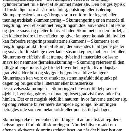
cylinderformet rulle lavet af skummet materiale. Den bruges typisk
til forskellige formål såsom tætning, polstring eller isolering.
Skumperøreslen kan også bruges som en form for legetøj eller
træningsredskab.skumrengøring – Skumrengøring er en metode til
rengøring, hvor et skummet rengøringsmiddel anvendes til at løsne
og fjerne snavs og pletter fra overflader. Skummet har den fordel, at
det klæber bedre til overfladen og giver længere kontakttid, hvilket
kan forbedre rengøringsresultaterne.skumrens – Skumrens er et
rengøringsprodukt i form af skum, der anvendes til at fjerne pletter
og snavs fra forskellige overflader såsom tæpper, møbler eller biler.
Skumrens er effektiv til at trænge dybt ind i materialet og løsne
snavs for nemmere fjernelse.skumring – Skumring refererer til den
tidlige aftenperiode, lige før det bliver helt mørkt, hvor dagslys
gradvist falder bort og skygger begynder at blive længere.
Skumringen kan være et smukt og stemningsfuldt tidspunkt på
dagen og bruges ofte i litteratur eller kunstneriske
beskrivelser.skumringen – Skumringen henviser til det præcise
øjeblik, hvor dag går over til nat, og lyset gradvist forsvinder fra
himlen. Det er et magisk øjeblik i naturen, hvor farverne ændrer sig,
og omgivelserne bliver mere dæmpede og rolige. Skumringen
betragtes ofte som en melankolsk eller poetisk tid på dagen.
Skumringsrelæ er en enhed, der bruges til automatisk at regulere
belysningen i forhold til skumringen. Når det bliver mørkt om
aftenen, aktiverer skumringsrelæet lyset, og når det bliver lyst om