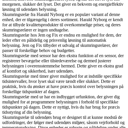
morgenen, slukker det lyset. Det giver en bekvem og energieffektiv
løsning til udendørs belysning.
Skumringsrelæ fra Harald Nyborg er en populær variant af denne
enhed, der er tilgængelig i deres sortiment. Harald Nyborg er kendt
for at tilbyde kvalitetsprodukter til overkommelige priser, og deres
skumringsrelæer er ingen undtagelse.
Skumringsrelæ hos Jem og Fix er endnu en mulighed for dem, der
leder efter en pålidelig og prisvenlig løsning til automatisk
belysning. Jem og Fix tilbyder et udvalg af skumringsrelæer, der
passer til forskellige behov og budgetter.
Skumringsrelæ med sensor har den ekstra funktion af en sensor, der
registrerer bevægelse eller tilstedeværelse og dermed justerer
belysningen i overensstemmelse hermed. Dette giver en ekstra grad
af komfort og sikkerhed, især udendørs.
Skumringsrelæ med timer giver mulighed for at indstille specifikke
tidsintervaller, hvor lyset skal være tændt eller slukket. Dette er
praktisk, hvis du ønsker at have præcis kontrol over belysningen på
forskellige tidspunkter af dagen.
Skumringsrelæ med ur har en indbygget urfunktion, der giver dig
mulighed for at programmere belysningen i forhold til specifikke
tidspunkter på dagen. Dette er nyttigt, hvis du har brug for præcis
tidsstyring af din belysning.
Skumringsrelæ til udendørs brug er designet til at kunne modstå de
udfordringer, der følger med udendørs miljøer, såsom vejrforhold og
temperaturudsving. Disse enheder er robuste og pålidelige under alle