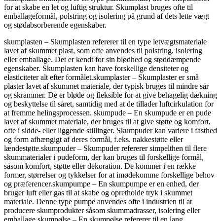
for at skabe en let og luftig struktur. Skumplast bruges ofte til
emballageformål, polstring og isolering på grund af dets lette vægt
og stødabsorberende egenskaber.
skumplasten – Skumplasten refererer til en type letvægtsmateriale
lavet af skummet plast, som ofte anvendes til polstring, isolering
eller emballage. Det er kendt for sin blødhed og støddæmpende
egenskaber. Skumplasten kan have forskellige densiteter og
elasticiteter alt efter formålet.skumplaster – Skumplaster er små
plaster lavet af skummet materiale, der typisk bruges til mindre sår
og skrammer. De er bløde og fleksible for at give behagelig dækning
og beskyttelse til såret, samtidig med at de tillader luftcirkulation for
at fremme helingsprocessen. skumpude – En skumpude er en pude
lavet af skummet materiale, der bruges til at give støtte og komfort,
ofte i sidde- eller liggende stillinger. Skumpuder kan variere i fasthed
og form afhængigt af deres formål, f.eks. nakkestøtte eller
lændestøtte.skumpuder – Skumpuder refererer simpelthen til flere
skummaterialer i pudeform, der kan bruges til forskellige formål,
såsom komfort, støtte eller dekoration. De kommer i en række
former, størrelser og tykkelser for at imødekomme forskellige behov
og præferencer.skumpumpe – En skumpumpe er en enhed, der
bruger luft eller gas til at skabe og opretholde tryk i skummet
materiale. Denne type pumpe anvendes ofte i industrien til at
producere skumprodukter såsom skummadrasser, isolering eller
emballage.skumpølse – En skumpølse refererer til en lang,