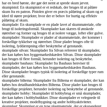
har en bred børste, der gør det nemt at sprede skum jævnt.
skumpistol: En skumpistol er et redskab, der bruges til at påføre
skum fra en patron. Pistolen giver en præcis påføring af skum og er
ideel til større projekter, hvor der er behov for hurtig og effektiv
påføring af skum.
skumplade: En skumplade er en plade lavet af skummateriale, ofte
brugt til isoleringsformål. Skumplader kan skæres til ønskede
størrelser og former og bruges til at isolere vægge, lofter eller gulve.
skumplader: Skumplader er plader af skummateriale, der kommer i
forskellige tykkelser og størrelser. Disse plader bruges ofte til
isolering, lyddæmpning eller beskyttelse af genstande.
skumplade silvan: Skumplader fra Silvan refererer til skumplader,
der kan købes hos byggemarkedskæden Silvan. Disse skumplader
kan bruges til flere formål, herunder isolering og beskyttelse.
skumplader bauhaus: Skumplader fra Bauhaus henviser til
skumplader, der kan købes hos byggemarkedskæden Bauhaus.
Disse skumplader bruges typisk til isolering af forskellige typer rum
eller genstande.
skumplader biltema: Skumplader fra Biltema er skumplader, der kan
købes hos detailhandelskæden Biltema. Disse plader kan bruges til
forskellige projekter, herunder isolering og beskyttelse af genstande.
skumplader hobby: Skumplader til hobbybrug er små skumplader,
der kan købes i hobbybutikker. Disse skumplader er velegnede til
kreative projekter, modelbygning og andre hobbyaktiviteter.
skumplast: Skumplast er en type plastmateriale, der er ekspanderet