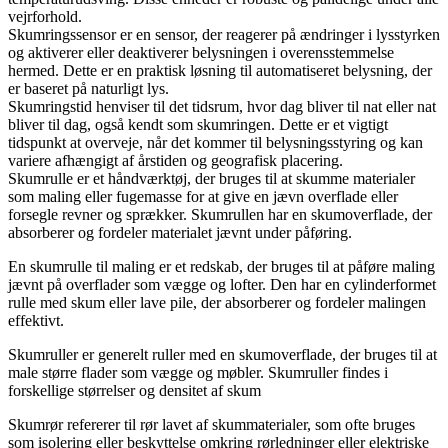
vejrforhold.
Skumringssensor er en sensor, der reagerer på ændringer i lysstyrken
og aktiverer eller deaktiverer belysningen i overensstemmelse
hermed. Dette er en praktisk løsning til automatiseret belysning, der
er baseret på naturligt lys.
Skumringstid henviser til det tidsrum, hvor dag bliver til nat eller nat
bliver til dag, også kendt som skumringen. Dette er et vigtigt
tidspunkt at overveje, når det kommer til belysningsstyring og kan
variere afhængigt af årstiden og geografisk placering.
Skumrulle er et håndværktøj, der bruges til at skumme materialer
som maling eller fugemasse for at give en jævn overflade eller
forsegle revner og sprækker. Skumrullen har en skumoverflade, der
absorberer og fordeler materialet jævnt under påføring.
En skumrulle til maling er et redskab, der bruges til at påføre maling
jævnt på overflader som vægge og lofter. Den har en cylinderformet
rulle med skum eller lave pile, der absorberer og fordeler malingen
effektivt.
Skumruller er generelt ruller med en skumoverflade, der bruges til at
male større flader som vægge og møbler. Skumruller findes i
forskellige størrelser og densitet af skum
Skumrør refererer til rør lavet af skummaterialer, som ofte bruges
som isolering eller beskyttelse omkring rørledninger eller elektriske