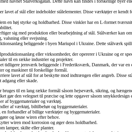
 med navnet Stålverksgatan. Dette navn kan findes i forskellige byer ell
 er lavet af stål eller indeholder stålelementer. Disse værktøjer er kend
er dem en høj styrke og holdbarhed. Disse vinkler har en L-formet tværsni
ilitet.
ftiger sig med produktion eller bearbejdning af stål. Stålværker kan omfa
 valsning eller svejsning.
uktionsanlæg beliggende i byen Mariupol i Ukraine. Dette stålværk spill
produktionsanlæg eller virksomheder, der opererer i Ukraine og er specia
aler til en række industrier og projekter.
 tidligere jernværk beliggende i Frederiksværk, Danmark, der var en cen
ter og maskiner til forskellige formål.
rriere lavet af stål for at beskytte mod indtrængen eller angreb. Disse s
et adgang eller skade.
 der bruges til en lang række formål såsom hejseværk, sikring, og hængend
ket gør den velegnet til præcise og lette opgaver såsom smykkedesign e
er af byggematerialer og værktøj.
dler af værktøj, biltilbehør og byggematerialer.
en forhandler af billige værktøjer og byggematerialer.
tgøre og løsne wiren efter behov.
kytter wiren mod korrosion og øger dens holdbarhed.
 lamper, skilte eller planter.