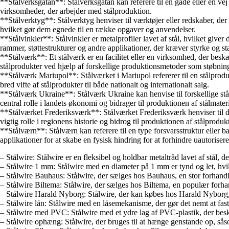
**Stålverksgatan**: Stålverksgatan kan referere til en gade eller en vej
virksomheder, der arbejder med stålproduktion.
**Stålverktyg**: Stålverktyg henviser til værktøjer eller redskaber, der
hvilket gør dem egnede til en række opgaver og anvendelser.
**Stålvinkler**: Stålvinkler er metalprofiler lavet af stål, hvilket giv
rammer, støttestrukturer og andre applikationer, der kræver styrke og stab
**Stålværk**: Et stålværk er en facilitet eller en virksomhed, der beskæ
stålprodukter ved hjælp af forskellige produktionsmetoder som støbning,
**Stålværk Mariupol**: Stålværket i Mariupol refererer til en stålprod
bred vifte af stålprodukter til både nationalt og internationalt salg.
**Stålværk Ukraine**: Stålværk Ukraine kan henvise til forskellige stål
central rolle i landets økonomi og bidrager til produktionen af stålmateri
**Stålværket Frederiksværk**: Stålværket Frederiksværk henviser til det
vigtig rolle i regionens historie og bidrog til produktionen af stålproduk
**Stålværn**: Stålværn kan referere til en type forsvarsstruktur eller ba
applikationer for at skabe en fysisk hindring for at forhindre uautoriser
– Stålwire: Stålwire er en fleksibel og holdbar metaltråd lavet af stål,
– Stålwire 1 mm: Stålwire med en diameter på 1 mm er tynd og let, hvil
– Stålwire Bauhaus: Stålwire, der sælges hos Bauhaus, en stor forhandl
– Stålwire Biltema: Stålwire, der sælges hos Biltema, en populær forhan
– Stålwire Harald Nyborg: Stålwire, der kan købes hos Harald Nyborg, 
– Stålwire lån: Stålwire med en låsemekanisme, der gør det nemt at fas
– Stålwire med PVC: Stålwire med et ydre lag af PVC-plastik, der bes
– Stålwire ophæng: Stålwire, der bruges til at hænge genstande op, såsom