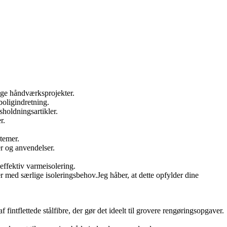
lige håndværksprojekter.
boligindretning.
holdningsartikler.
r.
stemer.
er og anvendelser.
 effektiv varmeisolering.
er med særlige isoleringsbehov.Jeg håber, at dette opfylder dine
 fintflettede stålfibre, der gør det ideelt til grovere rengøringsopgaver.