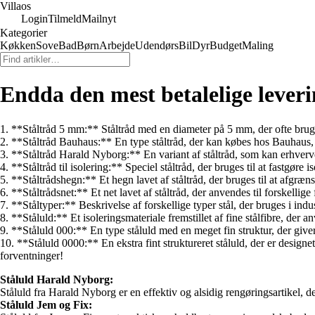
Villaos
Login
Tilmeld
Mailnyt
Kategorier
Køkken
Sove
Bad
Børn
Arbejde
Udendørs
Bil
Dyr
Budget
Maling
Endda den mest betalelige leve
1. **Ståltråd 5 mm:** Ståltråd med en diameter på 5 mm, der ofte bruges
2. **Ståltråd Bauhaus:** En type ståltråd, der kan købes hos Bauhaus, e
3. **Ståltråd Harald Nyborg:** En variant af ståltråd, som kan erhverv
4. **Ståltråd til isolering:** Speciel ståltråd, der bruges til at fastgøre
5. **Ståltrådshegn:** Et hegn lavet af ståltråd, der bruges til at afgræns
6. **Ståltrådsnet:** Et net lavet af ståltråd, der anvendes til forskellig
7. **Ståltyper:** Beskrivelse af forskellige typer stål, der bruges i in
8. **Ståluld:** Et isoleringsmateriale fremstillet af fine stålfibre, der 
9. **Ståluld 000:** En type ståluld med en meget fin struktur, der giver
10. **Ståluld 0000:** En ekstra fint struktureret ståluld, der er design
forventninger!
Ståluld Harald Nyborg:
Ståluld fra Harald Nyborg er en effektiv og alsidig rengøringsartikel, der
Ståluld Jem og Fix: