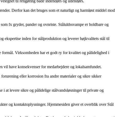
er velegnet til rengøring både indendørs og udendørs.
 tænder. Derfor kan det bruges som et naturligt og harmløst middel mod
r som fx gryder, pander og ovnriste. Ståluldssvampe er holdbare og
g ekspertise inden for stålproduktion og leverer højkvalitets stål til
e formål. Virksomheden har et godt ry for kvalitet og pålidelighed i
en vil have konsekvenser for medarbejdere og lokalsamfundet.
 forurening eller korrosion fra andre materialer og sikre sikker
 i at levere sikre og pålidelige stålvandsløsninger til private og
kter og kontaktoplysninger. Hjemmesiden giver et overblik over Stål