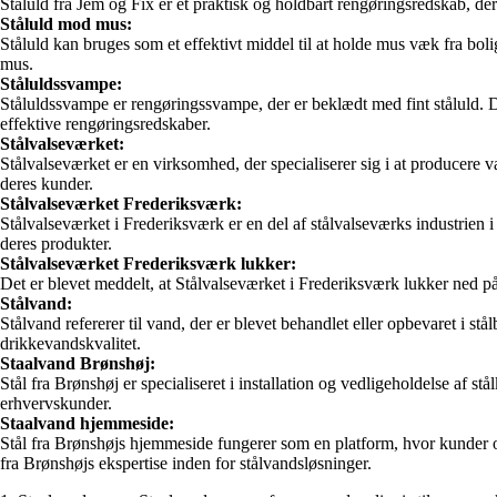
Ståluld fra Jem og Fix er et praktisk og holdbart rengøringsredskab, der 
Ståluld mod mus:
Ståluld kan bruges som et effektivt middel til at holde mus væk fra bol
mus.
Ståluldssvampe:
Ståluldssvampe er rengøringssvampe, der er beklædt med fint ståluld. De
effektive rengøringsredskaber.
Stålvalseværket:
Stålvalseværket er en virksomhed, der specialiserer sig i at producere val
deres kunder.
Stålvalseværket Frederiksværk:
Stålvalseværket i Frederiksværk er en del af stålvalseværks industrien 
deres produkter.
Stålvalseværket Frederiksværk lukker:
Det er blevet meddelt, at Stålvalseværket i Frederiksværk lukker ned
Stålvand:
Stålvand refererer til vand, der er blevet behandlet eller opbevaret i st
drikkevandskvalitet.
Staalvand Brønshøj:
Stål fra Brønshøj er specialiseret i installation og vedligeholdelse af s
erhvervskunder.
Staalvand hjemmeside:
Stål fra Brønshøjs hjemmeside fungerer som en platform, hvor kunder o
fra Brønshøjs ekspertise inden for stålvandsløsninger.