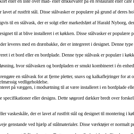
t eller en liste over mad- eller drikkevarer på en restaurant eller café 
er lavet af rustfrit stål. Disse stålvasker er populære på grund af dere
is til en stålvask, der er solgt eller markedsført af Harald Nyborg, de
esignet til at blive installeret i et køkken. Disse stålvasker er populær
der leveres med en drænbakke, der er integreret i designet. Denne type s
reret i et bord eller en bordplade. Denne type stålvask er populær i køk
 løsning, hvor stålvasken og bordpladen er smukt kombineret i én enhed
rengøre en stålvask for at fjerne pletter, snavs og kalkaflejringer for a
elmæssig vedligeholdelse.
ret på væggen, i modsætning til at være installeret i en bordplade eller
lige specifikationer eller designs. Dette søgeord dækker bredt over forsk
ler vaskeskåle, der er lavet af rustfrit stål og designet til montering i
 veje genstande ved hjælp af stålmaterialer. Disse værktøjer er normalt 