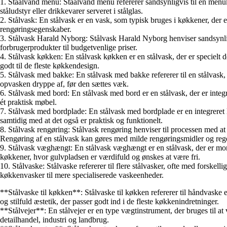
1. Staalvand menu: Staalvand menu refererer sandsynligvis til en menukor
ståludstyr eller drikkevarer serveret i stålglas.
2. Stålvask: En stålvask er en vask, som typisk bruges i køkkener, der 
rengøringsegenskaber.
3. Stålvask Harald Nyborg: Stålvask Harald Nyborg henviser sandsynligv
forbrugerprodukter til budgetvenlige priser.
4. Stålvask køkken: En stålvask køkken er en stålvask, der er specielt d
godt til de fleste køkkendesign.
5. Stålvask med bakke: En stålvask med bakke refererer til en stålvask, 
opvasken dryppe af, før den sættes væk.
6. Stålvask med bord: En stålvask med bord er en stålvask, der er integ
ét praktisk møbel.
7. Stålvask med bordplade: En stålvask med bordplade er en integreret
samtidig med at det også er praktisk og funktionelt.
8. Stålvask rengøring: Stålvask rengøring henviser til processen med at 
Rengøring af en stålvask kan gøres med milde rengøringsmidler og reg
9. Stålvask væghængt: En stålvask væghængt er en stålvask, der er monte
køkkener, hvor gulvpladsen er værdifuld og ønskes at være fri.
10. Stålvaske: Stålvaske refererer til flere stålvasker, ofte med forskel
køkkenvasker til mere specialiserede vaskeenheder.
**Stålvaske til køkken**: Stålvaske til køkken refererer til håndvaske el
og stilfuld æstetik, der passer godt ind i de fleste køkkenindretninger.
**Stålvejer**: En stålvejer er en type vægtinstrument, der bruges til at
detailhandel, industri og landbrug.