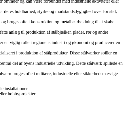
er områder og kan være forbundet med industrielle aktiviteter eller
t for deres holdbarhed, styrke og modstandsdygtighed over for slid,
t og bruges ofte i konstruktion og metalbearbejdning til at skabe
tte anlæg til produktion af stålbjælker, plader, rør og andre
er en vigtig rolle i regionens industri og økonomi og producerer en
liseret i produktion af stålprodukter. Disse stålværker spiller en
tral del af byens industrielle udvikling. Dette stålværk spillede en
tålværn bruges ofte i militære, industrielle eller sikkerhedsmæssige
e installationer.
ller hobbyprojekter.