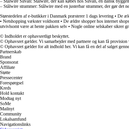
– Stålwire Silvan: Stålwire, der kan købes hos Silvan, en dansk bygg
– Stålwire strammer: Stålwire med en justerbar strammer, der gør det nem
Størstedelen af e-butikker i Danmark præsterer 1 dags levering
•
De æld
•
Netshopping vækster voldsomt
•
De ældre shopper hos internet shop
utvivlsomt være at hente pakken selv
•
Nogle online selskaber sikrer gr
© Indholdet er ophavsretligt beskyttet.
© Ophavsret gælder. Vi samarbejder med partnere og kan få provision
© Ophavsret gælder for alt indhold her. Vi kan få en del af salget genne
Partnerskab
Brand
Sponsorat
Affiliate
Støtte
Pressecenter
Forespørgsel
Kreds
Hold kontakt
Modtag nyt
SoMe
Mailnyt
Community
Lokalsamfund
Navigationslinks