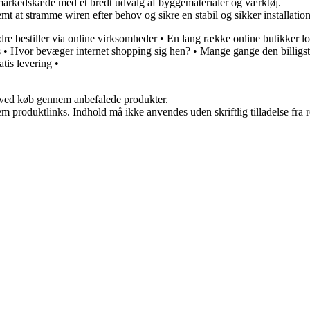
emarkedskæde med et bredt udvalg af byggematerialer og værktøj.
t at stramme wiren efter behov og sikre en stabil og sikker installation
re bestiller via online virksomheder
•
En lang række online butikker lo
s
•
Hvor bevæger internet shopping sig hen?
•
Mange gange den billigste
atis levering
•
 ved køb gennem anbefalede produkter.
m produktlinks. Indhold må ikke anvendes uden skriftlig tilladelse fra r