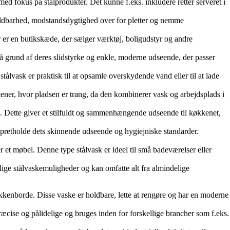
med fokus på stålprodukter. Det kunne f.eks. inkludere retter serveret i
s holdbarhed, modstandsdygtighed over for pletter og nemme
r er en butikskæde, der sælger værktøj, boligudstyr og andre
e på grund af deres slidstyrke og enkle, moderne udseende, der passer
tålvask er praktisk til at opsamle overskydende vand eller til at lade
kener, hvor pladsen er trang, da den kombinerer vask og arbejdsplads i
. Dette giver et stilfuldt og sammenhængende udseende til køkkenet,
t opretholde dets skinnende udseende og hygiejniske standarder.
 et møbel. Denne type stålvask er ideel til små badeværelser eller
ellige stålvaskemuligheder og kan omfatte alt fra almindelige
 køkkenborde. Disse vaske er holdbare, lette at rengøre og har en moderne
præcise og pålidelige og bruges inden for forskellige brancher som f.eks.