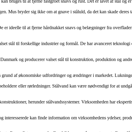
kan bruges til at fjerne fastgroet snavs og rust. Det er lavet af stål og 
igen. Mus bryder sig ikke om at gnave i ståluld, da det kan skade deres
 er ideelle til at fjerne hårdnakket snavs og belægninger fra overflade
set stål til forskellige industrier og formål. De har avanceret teknologi o
i Danmark og producerer valset stål til konstruktion, produktion og andr
 på grund af økonomiske udfordringer og ændringer i markedet. Lukning
ålbeholdere eller rørledninger. Stålvand kan være nødvendigt for at undgå
tålkonstruktioner, herunder stålvandssystemer. Virksomheden har ekspertise
g interesserede kan finde information om virksomhedens ydelser, produ