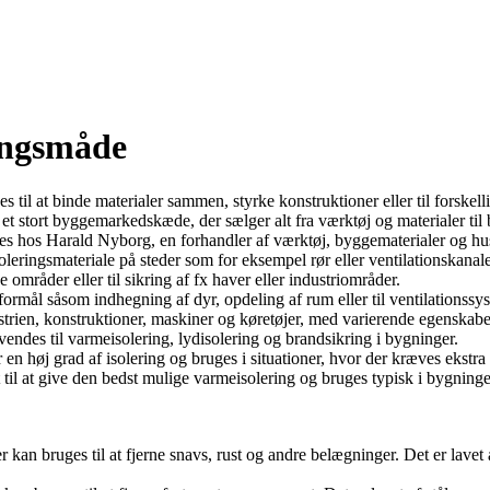
ringsmåde
 til at binde materialer sammen, styrke konstruktioner eller til forskel
t stort byggemarkedskæde, der sælger alt fra værktøj og materialer til 
es hos Harald Nyborg, en forhandler af værktøj, byggematerialer og hus
 isoleringsmateriale på steder som for eksempel rør eller ventilationskanale
e områder eller til sikring af fx haver eller industriområder.
e formål såsom indhegning af dyr, opdeling af rum eller til ventilationssy
dustrien, konstruktioner, maskiner og køretøjer, med varierende egenskab
anvendes til varmeisolering, lydisolering og brandsikring i bygninger.
 en høj grad af isolering og bruges i situationer, hvor der kræves ekstra
et til at give den bedst mulige varmeisolering og bruges typisk i bygning
 kan bruges til at fjerne snavs, rust og andre belægninger. Det er lavet af