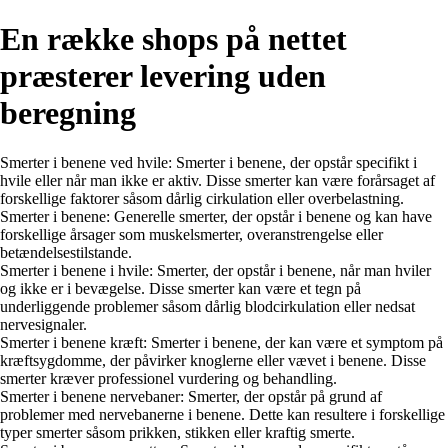
En række shops på nettet
præsterer levering uden
beregning
Smerter i benene ved hvile: Smerter i benene, der opstår specifikt i
hvile eller når man ikke er aktiv. Disse smerter kan være forårsaget af
forskellige faktorer såsom dårlig cirkulation eller overbelastning.
Smerter i benene: Generelle smerter, der opstår i benene og kan have
forskellige årsager som muskelsmerter, overanstrengelse eller
betændelsestilstande.
Smerter i benene i hvile: Smerter, der opstår i benene, når man hviler
og ikke er i bevægelse. Disse smerter kan være et tegn på
underliggende problemer såsom dårlig blodcirkulation eller nedsat
nervesignaler.
Smerter i benene kræft: Smerter i benene, der kan være et symptom på
kræftsygdomme, der påvirker knoglerne eller vævet i benene. Disse
smerter kræver professionel vurdering og behandling.
Smerter i benene nervebaner: Smerter, der opstår på grund af
problemer med nervebanerne i benene. Dette kan resultere i forskellige
typer smerter såsom prikken, stikken eller kraftig smerte.