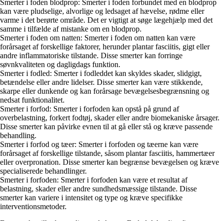
Smerter i foden blodprop: Smerter i foden forbundet med en blodprop
kan være pludselige, alvorlige og ledsaget af hævelse, rødme eller
varme i det berørte område. Det er vigtigt at søge lægehjælp med det
samme i tilfælde af mistanke om en blodprop.
Smerter i foden om natten: Smerter i foden om natten kan være
forårsaget af forskellige faktorer, herunder plantar fasciitis, gigt eller
andre inflammatoriske tilstande. Disse smerter kan forringe
søvnkvaliteten og dagligdags funktion.
Smerter i fodled: Smerter i fodleddet kan skyldes skader, slidgigt,
betændelse eller andre lidelser. Disse smerter kan være stikkende,
skarpe eller dunkende og kan forårsage bevægelsesbegrænsning og
nedsat funktionalitet.
Smerter i forfod: Smerter i forfoden kan opstå på grund af
overbelastning, forkert fodtøj, skader eller andre biomekaniske årsager.
Disse smerter kan påvirke evnen til at gå eller stå og kræve passende
behandling.
Smerter i forfod og tæer: Smerter i forfoden og tæerne kan være
forårsaget af forskellige tilstande, såsom plantar fasciitis, hammertæer
eller overpronation. Disse smerter kan begrænse bevægelsen og kræve
specialiserede behandlinger.
Smerter i forfoden: Smerter i forfoden kan være et resultat af
belastning, skader eller andre sundhedsmæssige tilstande. Disse
smerter kan variere i intensitet og type og kræve specifikke
interventionsmetoder.