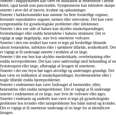
Smerter i bugspytkirtlen kan være en indikation af betændelse i denne
kirtel, også kendt som pancreatitis. Symptomerne kan inkludere skarpe
smerter i øvre del af maven, kvalme og opkastninger.
Smerter i bækkenområdet kan stamme fra flere forskellige organer,
herunder reproduktive organer, tarmen eller urinvejene. Det kan være
symptomatisk for gynækologiske problemer eller infektioner.
Smerter i den ene side af halsen kan skyldes muskelspændinger,
forstrækninger eller endda betændelse i halsens strukturer. Det er
vigtigt at søge lægehjælp, især hvis smerterne vedvarer.
Smerter i den ene testikel kan være et tegn på forskellige tilstande
såsom betændelse, infektion eller i sjældnere tilfælde, testikelkræft. Det
er vigtigt at få undersøgt smerter i testiklen af en læge.
Smerter i det ene ben kan skyldes muskelskade, overbelastning eller
endda nerveproblemer. Det kan være nødvendigt med behandling af en
fysioterapeut eller læge, afhængigt af årsagen til smerterne.
Smerter i det ene bryst bør tages alvorligt og undersøges grundigt. Det
kan være en indikation af muskelspændinger, brystbetændelse eller i
nogle tilfælde endda hjerteproblemer.
Smerter i endetarmen kan være forårsaget af hæmorider, rifter,
betændelse eller endda tarmproblemer. Det er vigtigt at få undersøgt
smerter i endetarmen af en læge, især hvis de vedvarer eller øges.
Smerter i endetarm og underliv kan være et tegn på gynækologiske
problemer hos kvinder eller tarmproblemer hos både mænd og kvinder.
Det er vigtigt at få smerterne undersøgt af en læge for at identificere
årsagen.