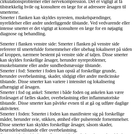
cirkulationsproblemer eller nervekompression. Det er vigtigt at få
tilstrækkelig hvile og konsultere en læge for at adressere årsagen til
smerterne.
Smerter i flanken kan skyldes nyresten, muskelspændinger,
nyrelidelser eller andre underliggende tilstande. Ved vedvarende eller
intense smerter er det vigtigt at konsultere en læge for en nøjagtig
diagnose og behandling.
Smerter i flanken venstre side: Smerter i flanken på venstre side
refererer til smertefulde fornemmelser eller ubehag lokaliseret på siden
af kroppen, nærmere bestemt på venstre side af taljen. Disse smerter
kan skyldes forskellige årsager, herunder nyreproblemer,
muskelstamme eller andre sundhedsmæssige tilstande.
Smerter i fod: Smerter i foden kan opstå af forskellige grunde,
herunder overbelastning, skader, slidgigt eller andre medicinske
tilstande. Disse smerter kan variere i intensitet og lokalisering
afhængigt af årsagen.
Smerter i fod og ankel: Smerter i både foden og ankelen kan være
forårsaget af fælles skader, overbelastning eller inflammatoriske
tilstande. Disse smerter kan påvirke evnen til at gå og udføre daglige
aktiviteter.
Smerter i foden: Smerter i foden kan manifestere sig på forskellige
måder, herunder svie, stikken, ømhed eller pulserende fornemmelser.
Disse smerter kan skyldes forskellige årsager, såsom skader,
betændelsestilstande eller overbelastning.