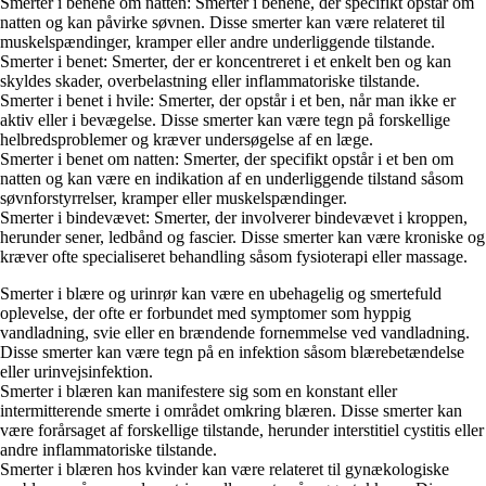
Smerter i benene om natten: Smerter i benene, der specifikt opstår om
natten og kan påvirke søvnen. Disse smerter kan være relateret til
muskelspændinger, kramper eller andre underliggende tilstande.
Smerter i benet: Smerter, der er koncentreret i et enkelt ben og kan
skyldes skader, overbelastning eller inflammatoriske tilstande.
Smerter i benet i hvile: Smerter, der opstår i et ben, når man ikke er
aktiv eller i bevægelse. Disse smerter kan være tegn på forskellige
helbredsproblemer og kræver undersøgelse af en læge.
Smerter i benet om natten: Smerter, der specifikt opstår i et ben om
natten og kan være en indikation af en underliggende tilstand såsom
søvnforstyrrelser, kramper eller muskelspændinger.
Smerter i bindevævet: Smerter, der involverer bindevævet i kroppen,
herunder sener, ledbånd og fascier. Disse smerter kan være kroniske og
kræver ofte specialiseret behandling såsom fysioterapi eller massage.
Smerter i blære og urinrør kan være en ubehagelig og smertefuld
oplevelse, der ofte er forbundet med symptomer som hyppig
vandladning, svie eller en brændende fornemmelse ved vandladning.
Disse smerter kan være tegn på en infektion såsom blærebetændelse
eller urinvejsinfektion.
Smerter i blæren kan manifestere sig som en konstant eller
intermitterende smerte i området omkring blæren. Disse smerter kan
være forårsaget af forskellige tilstande, herunder interstitiel cystitis eller
andre inflammatoriske tilstande.
Smerter i blæren hos kvinder kan være relateret til gynækologiske