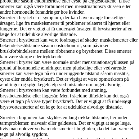
problemer såsom endometriose eller cyste på æggestokkene. Disse
smerter kan også være forbundet med menstruationscyklussen eller
andre hormonelle forandringer hos kvinder.
Smerter i brystet er et symptom, der kan have mange forskellige
årsager, lige fra muskelsmerter til problemer relateret til hjertet eller
lungerne. Det er vigtigt at få undersøgt årsagen til brystsmerter af en
læge for at udelukke alvorlige tilstande.
Smerter i brystbenet kan være forårsaget af skader, muskelsmerter eller
betændelsestilstande såsom costochondrit, som påvirker
bruskforbindelserne mellem ribbenene og brystbenet. Disse smerter
kan være skarpe eller trykkende.
Smerter i bryster kan være normale under menstruationscyklussen på
grund af hormonelle ændringer, men pludselige eller vedvarende
smerter kan være tegn på en underliggende tilstand såsom mastitis,
cyste eller endda brystkræft. Det er vigtigt at være opmærksom på
ændringer og søge lægehjælp ved mistanke om noget alvorligt.
Smerter i brystvorten kan være forbundet med amning,
brystbetændelse eller liggesår. Men i sjældne tilfælde kan det også
være et tegn på visse typer brystkræft. Det er vigtigt at få undersøgt
brystvortesmerter af en læge for at udelukke alvorlige tilstande.
Smerter i bughulen kan skyldes en lang række tilstande, herunder
tarmproblemer, mavesår eller galdesten. Det er vigtigt at søge læge,
hvis man oplever vedvarende smerter i bughulen, da det kan være et
tegn på alvorlig sygdom.