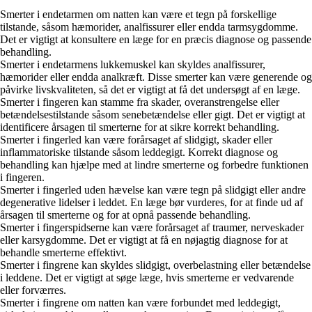
Smerter i endetarmen om natten kan være et tegn på forskellige
tilstande, såsom hæmorider, analfissurer eller endda tarmsygdomme.
Det er vigtigt at konsultere en læge for en præcis diagnose og passende
behandling.
Smerter i endetarmens lukkemuskel kan skyldes analfissurer,
hæmorider eller endda analkræft. Disse smerter kan være generende og
påvirke livskvaliteten, så det er vigtigt at få det undersøgt af en læge.
Smerter i fingeren kan stamme fra skader, overanstrengelse eller
betændelsestilstande såsom senebetændelse eller gigt. Det er vigtigt at
identificere årsagen til smerterne for at sikre korrekt behandling.
Smerter i fingerled kan være forårsaget af slidgigt, skader eller
inflammatoriske tilstande såsom leddegigt. Korrekt diagnose og
behandling kan hjælpe med at lindre smerterne og forbedre funktionen
i fingeren.
Smerter i fingerled uden hævelse kan være tegn på slidgigt eller andre
degenerative lidelser i leddet. En læge bør vurderes, for at finde ud af
årsagen til smerterne og for at opnå passende behandling.
Smerter i fingerspidserne kan være forårsaget af traumer, nerveskader
eller karsygdomme. Det er vigtigt at få en nøjagtig diagnose for at
behandle smerterne effektivt.
Smerter i fingrene kan skyldes slidgigt, overbelastning eller betændelse
i leddene. Det er vigtigt at søge læge, hvis smerterne er vedvarende
eller forværres.
Smerter i fingrene om natten kan være forbundet med leddegigt,