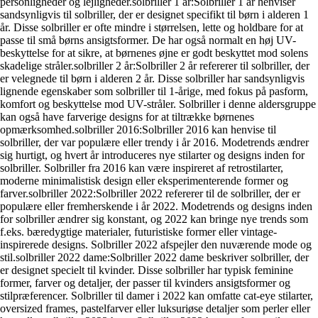
personligheder og lejligheder.solbriller 1 år:Solbriller 1 år henviser
sandsynligvis til solbriller, der er designet specifikt til børn i alderen 1
år. Disse solbriller er ofte mindre i størrelsen, lette og holdbare for at
passe til små børns ansigtsformer. De har også normalt en høj UV-
beskyttelse for at sikre, at børnenes øjne er godt beskyttet mod solens
skadelige stråler.solbriller 2 år:Solbriller 2 år refererer til solbriller, der
er velegnede til børn i alderen 2 år. Disse solbriller har sandsynligvis
lignende egenskaber som solbriller til 1-årige, med fokus på pasform,
komfort og beskyttelse mod UV-stråler. Solbriller i denne aldersgruppe
kan også have farverige designs for at tiltrække børnenes
opmærksomhed.solbriller 2016:Solbriller 2016 kan henvise til
solbriller, der var populære eller trendy i år 2016. Modetrends ændrer
sig hurtigt, og hvert år introduceres nye stilarter og designs inden for
solbriller. Solbriller fra 2016 kan være inspireret af retrostilarter,
moderne minimalistisk design eller eksperimenterende former og
farver.solbriller 2022:Solbriller 2022 refererer til de solbriller, der er
populære eller fremherskende i år 2022. Modetrends og designs inden
for solbriller ændrer sig konstant, og 2022 kan bringe nye trends som
f.eks. bæredygtige materialer, futuristiske former eller vintage-
inspirerede designs. Solbriller 2022 afspejler den nuværende mode og
stil.solbriller 2022 dame:Solbriller 2022 dame beskriver solbriller, der
er designet specielt til kvinder. Disse solbriller har typisk feminine
former, farver og detaljer, der passer til kvinders ansigtsformer og
stilpræferencer. Solbriller til damer i 2022 kan omfatte cat-eye stilarter,
oversized frames, pastelfarver eller luksuriøse detaljer som perler eller