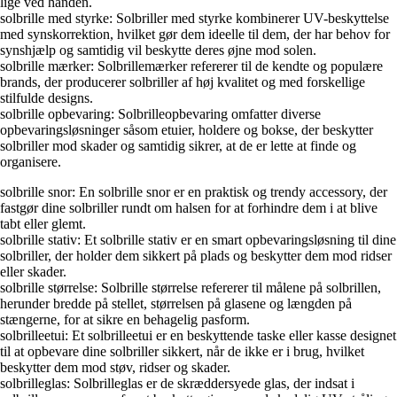
lige ved hånden.
solbrille med styrke: Solbriller med styrke kombinerer UV-beskyttelse
med synskorrektion, hvilket gør dem ideelle til dem, der har behov for
synshjælp og samtidig vil beskytte deres øjne mod solen.
solbrille mærker: Solbrillemærker refererer til de kendte og populære
brands, der producerer solbriller af høj kvalitet og med forskellige
stilfulde designs.
solbrille opbevaring: Solbrilleopbevaring omfatter diverse
opbevaringsløsninger såsom etuier, holdere og bokse, der beskytter
solbriller mod skader og samtidig sikrer, at de er lette at finde og
organisere.
solbrille snor: En solbrille snor er en praktisk og trendy accessory, der
fastgør dine solbriller rundt om halsen for at forhindre dem i at blive
tabt eller glemt.
solbrille stativ: Et solbrille stativ er en smart opbevaringsløsning til dine
solbriller, der holder dem sikkert på plads og beskytter dem mod ridser
eller skader.
solbrille størrelse: Solbrille størrelse refererer til målene på solbrillen,
herunder bredde på stellet, størrelsen på glasene og længden på
stængerne, for at sikre en behagelig pasform.
solbrilleetui: Et solbrilleetui er en beskyttende taske eller kasse designet
til at opbevare dine solbriller sikkert, når de ikke er i brug, hvilket
beskytter dem mod støv, ridser og skader.
solbrilleglas: Solbrilleglas er de skræddersyede glas, der indsat i