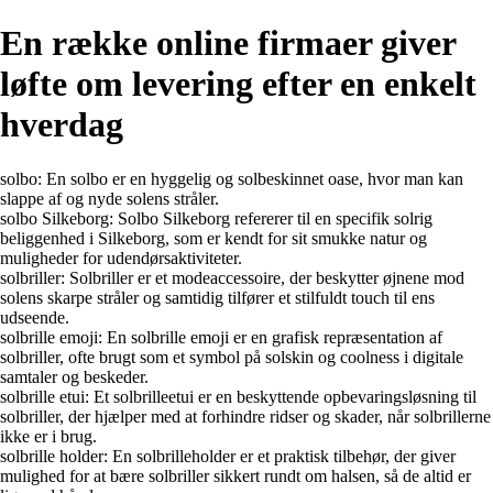
En række online firmaer giver
løfte om levering efter en enkelt
hverdag
solbo: En solbo er en hyggelig og solbeskinnet oase, hvor man kan
slappe af og nyde solens stråler.
solbo Silkeborg: Solbo Silkeborg refererer til en specifik solrig
beliggenhed i Silkeborg, som er kendt for sit smukke natur og
muligheder for udendørsaktiviteter.
solbriller: Solbriller er et modeaccessoire, der beskytter øjnene mod
solens skarpe stråler og samtidig tilfører et stilfuldt touch til ens
udseende.
solbrille emoji: En solbrille emoji er en grafisk repræsentation af
solbriller, ofte brugt som et symbol på solskin og coolness i digitale
samtaler og beskeder.
solbrille etui: Et solbrilleetui er en beskyttende opbevaringsløsning til
solbriller, der hjælper med at forhindre ridser og skader, når solbrillerne
ikke er i brug.
solbrille holder: En solbrilleholder er et praktisk tilbehør, der giver
mulighed for at bære solbriller sikkert rundt om halsen, så de altid er