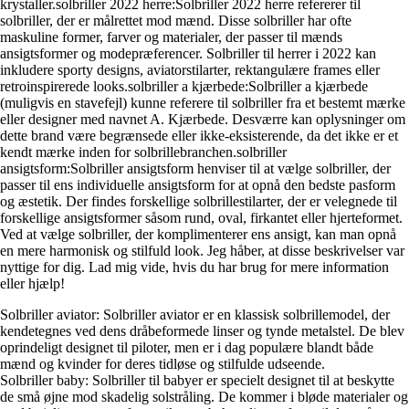
krystaller.solbriller 2022 herre:Solbriller 2022 herre refererer til
solbriller, der er målrettet mod mænd. Disse solbriller har ofte
maskuline former, farver og materialer, der passer til mænds
ansigtsformer og modepræferencer. Solbriller til herrer i 2022 kan
inkludere sporty designs, aviatorstilarter, rektangulære frames eller
retroinspirerede looks.solbriller a kjærbede:Solbriller a kjærbede
(muligvis en stavefejl) kunne referere til solbriller fra et bestemt mærke
eller designer med navnet A. Kjærbede. Desværre kan oplysninger om
dette brand være begrænsede eller ikke-eksisterende, da det ikke er et
kendt mærke inden for solbrillebranchen.solbriller
ansigtsform:Solbriller ansigtsform henviser til at vælge solbriller, der
passer til ens individuelle ansigtsform for at opnå den bedste pasform
og æstetik. Der findes forskellige solbrillestilarter, der er velegnede til
forskellige ansigtsformer såsom rund, oval, firkantet eller hjerteformet.
Ved at vælge solbriller, der komplimenterer ens ansigt, kan man opnå
en mere harmonisk og stilfuld look. Jeg håber, at disse beskrivelser var
nyttige for dig. Lad mig vide, hvis du har brug for mere information
eller hjælp!
Solbriller aviator: Solbriller aviator er en klassisk solbrillemodel, der
kendetegnes ved dens dråbeformede linser og tynde metalstel. De blev
oprindeligt designet til piloter, men er i dag populære blandt både
mænd og kvinder for deres tidløse og stilfulde udseende.
Solbriller baby: Solbriller til babyer er specielt designet til at beskytte
de små øjne mod skadelig solstråling. De kommer i bløde materialer og