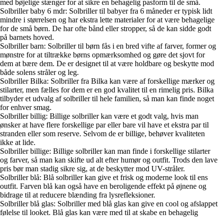
med bøjelige stænger for at sikre en behagelig pasform til de små.
Solbriller baby 6 mdr: Solbriller til babyer fra 6 måneder er typisk lidt
mindre i størrelsen og har ekstra lette materialer for at være behagelige
for de små børn. De har ofte bånd eller stropper, så de kan sidde godt
på barnets hoved.
Solbriller barn: Solbriller til børn fås i en bred vifte af farver, former og
mønstre for at tiltrække børns opmærksomhed og gøre det sjovt for
dem at bære dem. De er designet til at være holdbare og beskytte mod
både solens stråler og leg.
Solbriller Bilka: Solbriller fra Bilka kan være af forskellige mærker og
stilarter, men fælles for dem er en god kvalitet til en rimelig pris. Bilka
tilbyder et udvalg af solbriller til hele familien, så man kan finde noget
for enhver smag.
Solbriller billig: Billige solbriller kan være et godt valg, hvis man
ønsker at have flere forskellige par eller bare vil have et ekstra par til
stranden eller som reserve. Selvom de er billige, behøver kvaliteten
ikke at lide.
Solbriller billige: Billige solbriller kan man finde i forskellige stilarter
og farver, så man kan skifte ud alt efter humør og outfit. Trods den lave
pris bør man stadig sikre sig, at de beskytter mod UV-stråler.
Solbriller blå: Blå solbriller kan give et frisk og moderne look til ens
outfit. Farven blå kan også have en beroligende effekt på øjnene og
bidrage til at reducere blænding fra lysrefleksioner.
Solbriller blå glas: Solbriller med blå glas kan give en cool og afslappet
følelse til looket. Blå glas kan være med til at skabe en behagelig