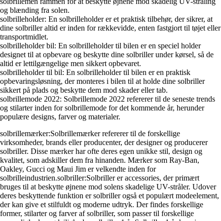
solbrillemen rammen for at beskytte øjnene mod skadelig UV-stråling
og blænding fra solen.
solbrilleholder: En solbrilleholder er et praktisk tilbehør, der sikrer, at
dine solbriller altid er inden for rækkevidde, enten fastgjort til tøjet eller
transportmidlet.
solbrilleholder bil: En solbrilleholder til bilen er en speciel holder
designet til at opbevare og beskytte dine solbriller under kørsel, så de
altid er lettilgængelige men sikkert opbevaret.
solbrilleholder til bil: En solbrilleholder til bilen er en praktisk
opbevaringsløsning, der monteres i bilen til at holde dine solbriller
sikkert på plads og beskytte dem mod skader eller tab.
solbrillemode 2022: Solbrillemode 2022 refererer til de seneste trends
og stilarter inden for solbrillemode for det kommende år, herunder
populære designs, farver og materialer.
solbrillemærker:Solbrillemærker refererer til de forskellige
virksomheder, brands eller producenter, der designer og producerer
solbriller. Disse mærker har ofte deres egen unikke stil, design og
kvalitet, som adskiller dem fra hinanden. Mærker som Ray-Ban,
Oakley, Gucci og Maui Jim er velkendte inden for
solbrilleindustrien.solbriller:Solbriller er accessories, der primært
bruges til at beskytte øjnene mod solens skadelige UV-stråler. Udover
deres beskyttende funktion er solbriller også et populært modeelement,
der kan give et stilfuldt og moderne udtryk. Der findes forskellige
former, stilarter og farver af solbriller, som passer til forskellige