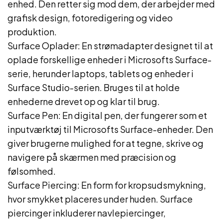
enhed. Den retter sig mod dem, der arbejder med
grafisk design, fotoredigering og video
produktion.
Surface Oplader: En strømadapter designet til at
oplade forskellige enheder i Microsofts Surface-
serie, herunder laptops, tablets og enheder i
Surface Studio-serien. Bruges til at holde
enhederne drevet op og klar til brug.
Surface Pen: En digital pen, der fungerer som et
inputværktøj til Microsofts Surface-enheder. Den
giver brugerne mulighed for at tegne, skrive og
navigere på skærmen med præcision og
følsomhed.
Surface Piercing: En form for kropsudsmykning,
hvor smykket placeres under huden. Surface
piercinger inkluderer navlepiercinger,