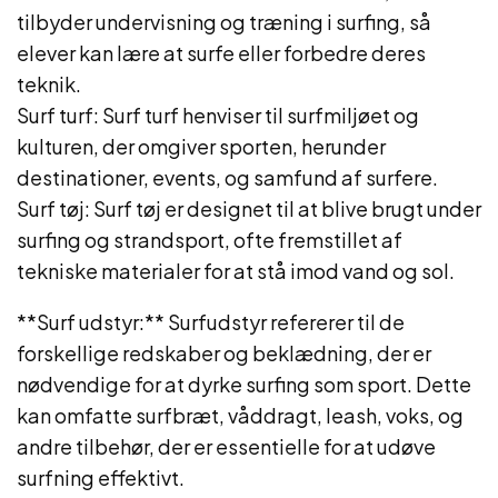
tilbyder undervisning og træning i surfing, så
elever kan lære at surfe eller forbedre deres
teknik.
Surf turf: Surf turf henviser til surfmiljøet og
kulturen, der omgiver sporten, herunder
destinationer, events, og samfund af surfere.
Surf tøj: Surf tøj er designet til at blive brugt under
surfing og strandsport, ofte fremstillet af
tekniske materialer for at stå imod vand og sol.
**Surf udstyr:** Surfudstyr refererer til de
forskellige redskaber og beklædning, der er
nødvendige for at dyrke surfing som sport. Dette
kan omfatte surfbræt, våddragt, leash, voks, og
andre tilbehør, der er essentielle for at udøve
surfning effektivt.