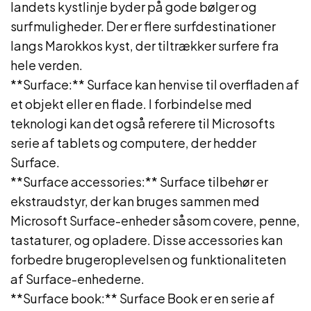
landets kystlinje byder på gode bølger og
surfmuligheder. Der er flere surfdestinationer
langs Marokkos kyst, der tiltrækker surfere fra
hele verden.
**Surface:** Surface kan henvise til overfladen af
et objekt eller en flade. I forbindelse med
teknologi kan det også referere til Microsofts
serie af tablets og computere, der hedder
Surface.
**Surface accessories:** Surface tilbehør er
ekstraudstyr, der kan bruges sammen med
Microsoft Surface-enheder såsom covere, penne,
tastaturer, og opladere. Disse accessories kan
forbedre brugeroplevelsen og funktionaliteten
af Surface-enhederne.
**Surface book:** Surface Book er en serie af