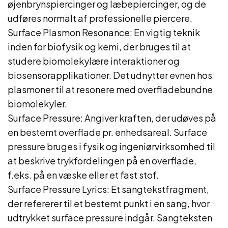
øjenbrynspiercinger og læbepiercinger, og de
udføres normalt af professionelle piercere.
Surface Plasmon Resonance: En vigtig teknik
inden for biofysik og kemi, der bruges til at
studere biomolekylære interaktioner og
biosensorapplikationer. Det udnytter evnen hos
plasmoner til at resonere med overfladebundne
biomolekyler.
Surface Pressure: Angiver kraften, der udøves på
en bestemt overflade pr. enhedsareal. Surface
pressure bruges i fysik og ingeniørvirksomhed til
at beskrive trykfordelingen på en overflade,
f.eks. på en væske eller et fast stof.
Surface Pressure Lyrics: Et sangtekstfragment,
der refererer til et bestemt punkt i en sang, hvor
udtrykket surface pressure indgår. Sangteksten