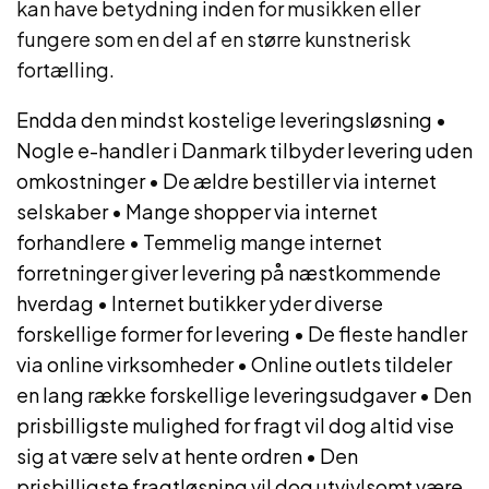
kan have betydning inden for musikken eller
fungere som en del af en større kunstnerisk
fortælling.
Endda den mindst kostelige leveringsløsning
•
Nogle e-handler i Danmark tilbyder levering uden
omkostninger
•
De ældre bestiller via internet
selskaber
•
Mange shopper via internet
forhandlere
•
Temmelig mange internet
forretninger giver levering på næstkommende
hverdag
•
Internet butikker yder diverse
forskellige former for levering
•
De fleste handler
via online virksomheder
•
Online outlets tildeler
en lang række forskellige leveringsudgaver
•
Den
prisbilligste mulighed for fragt vil dog altid vise
sig at være selv at hente ordren
•
Den
prisbilligste fragtløsning vil dog utvivlsomt være