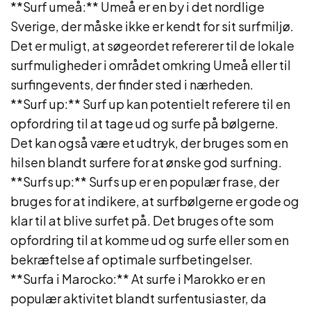
**Surf umeå:** Umeå er en by i det nordlige
Sverige, der måske ikke er kendt for sit surfmiljø.
Det er muligt, at søgeordet refererer til de lokale
surfmuligheder i området omkring Umeå eller til
surfingevents, der finder sted i nærheden.
**Surf up:** Surf up kan potentielt referere til en
opfordring til at tage ud og surfe på bølgerne.
Det kan også være et udtryk, der bruges som en
hilsen blandt surfere for at ønske god surfning.
**Surfs up:** Surfs up er en populær frase, der
bruges for at indikere, at surfbølgerne er gode og
klar til at blive surfet på. Det bruges ofte som
opfordring til at komme ud og surfe eller som en
bekræftelse af optimale surfbetingelser.
**Surfa i Marocko:** At surfe i Marokko er en
populær aktivitet blandt surfentusiaster, da