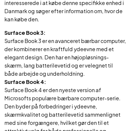
interesserede i at købe denne specifikke enhed i
Danmark og søger efter information om, hvor de
kan købe den.
Surface Book 3:
Surface Book 3 er en avanceret bærbar computer,
der kombinerer en kraftfuld ydeevne med et
elegant design. Den har en højopløsnings-
skærm, lang batterilevetid og er velegnet til
både arbejde og underholdning.
Surface Book 4:
Surface Book 4 er den nyeste version af
Microsofts populære bærbare computer-serie.
Den byder på forbedringer i ydeevne,
skærmkvalitet og batterilevetid sammenlignet
med sine forgængere, hvilket gør den til et
attraktivt valg for både professionelle og