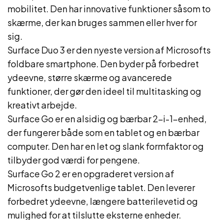
mobilitet. Den har innovative funktioner såsom to
skærme, der kan bruges sammen eller hver for
sig.
Surface Duo 3 er den nyeste version af Microsofts
foldbare smartphone. Den byder på forbedret
ydeevne, større skærme og avancerede
funktioner, der gør den ideel til multitasking og
kreativt arbejde.
Surface Go er en alsidig og bærbar 2-i-1-enhed,
der fungerer både som en tablet og en bærbar
computer. Den har en let og slank formfaktor og
tilbyder god værdi for pengene.
Surface Go 2 er en opgraderet version af
Microsofts budgetvenlige tablet. Den leverer
forbedret ydeevne, længere batterilevetid og
mulighed for at tilslutte eksterne enheder.