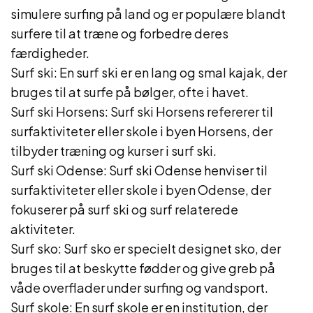
simulere surfing på land og er populære blandt
surfere til at træne og forbedre deres
færdigheder.
Surf ski: En surf ski er en lang og smal kajak, der
bruges til at surfe på bølger, ofte i havet.
Surf ski Horsens: Surf ski Horsens refererer til
surfaktiviteter eller skole i byen Horsens, der
tilbyder træning og kurser i surf ski.
Surf ski Odense: Surf ski Odense henviser til
surfaktiviteter eller skole i byen Odense, der
fokuserer på surf ski og surf relaterede
aktiviteter.
Surf sko: Surf sko er specielt designet sko, der
bruges til at beskytte fødder og give greb på
våde overflader under surfing og vandsport.
Surf skole: En surf skole er en institution, der