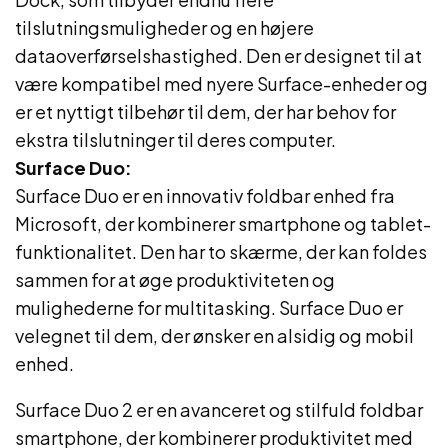
tilslutningsmuligheder og en højere
dataoverførselshastighed. Den er designet til at
være kompatibel med nyere Surface-enheder og
er et nyttigt tilbehør til dem, der har behov for
ekstra tilslutninger til deres computer.
Surface Duo:
Surface Duo er en innovativ foldbar enhed fra
Microsoft, der kombinerer smartphone og tablet-
funktionalitet. Den har to skærme, der kan foldes
sammen for at øge produktiviteten og
mulighederne for multitasking. Surface Duo er
velegnet til dem, der ønsker en alsidig og mobil
enhed.
Surface Duo 2 er en avanceret og stilfuld foldbar
smartphone, der kombinerer produktivitet med