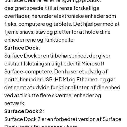
designet specielt til at rense forskellige
overflader, herunder elektroniske enheder som
f.eks. computere og tablets. Det hjælper med at
fjerne snavs, støv og pletter for at holde dine
enheder rene og funktionelle.
Surface Dock:
Surface Dock er en tilbehørsenhed, der giver
ekstra tilslutningsmuligheder til Microsoft
Surface-computere. Den huser et udvalg af
porte, herunder USB, HDMI og Ethernet, og gør
det nemt at udvide funktionaliteten af din enhed
ved at tilslutte flere skærme, enheder og
netværk.
Surface Dock 2:
Surface Dock 2 er en forbedret version af Surface
Dock, som tilbyder endnu flere