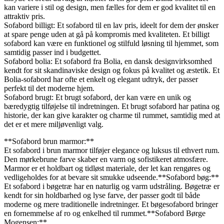
kan variere i stil og design, men fælles for dem er god kvalitet til en
attraktiv pris.
Sofabord billigt: Et sofabord til en lav pris, ideelt for dem der ønsker
at spare penge uden at gå på kompromis med kvaliteten. Et billigt
sofabord kan være en funktionel og stilfuld løsning til hjemmet, som
samtidig passer ind i budgettet.
Sofabord bolia: Et sofabord fra Bolia, en dansk designvirksomhed
kendt for sit skandinaviske design og fokus på kvalitet og æstetik. Et
Bolia-sofabord har ofte et enkelt og elegant udtryk, der passer
perfekt til det moderne hjem.
Sofabord brugt: Et brugt sofabord, der kan være en unik og
bæredygtig tilføjelse til indretningen. Et brugt sofabord har patina og
historie, der kan give karakter og charme til rummet, samtidig med at
det er et mere miljøvenligt valg.
**Sofabord brun marmor:**
Et sofabord i brun marmor tilføjer elegance og luksus til ethvert rum.
Den mørkebrune farve skaber en varm og sofistikeret atmosfære.
Marmor er et holdbart og tidløst materiale, der let kan rengøres og
vedligeholdes for at bevare sit smukke udseende.**Sofabord bøg:**
Et sofabord i bøgetræ har en naturlig og varm udstråling. Bøgetræ er
kendt for sin holdbarhed og lyse farve, der passer godt til både
moderne og mere traditionelle indretninger. Et bøgesofabord bringer
en fornemmelse af ro og enkelhed til rummet.**Sofabord Børge
Mogensen:**