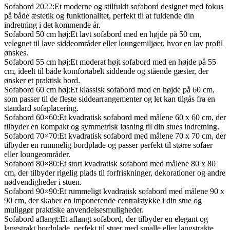
Sofabord 2022:Et moderne og stilfuldt sofabord designet med fokus
på både æstetik og funktionalitet, perfekt til at fuldende din
indretning i det kommende år.
Sofabord 50 cm høj:Et lavt sofabord med en højde på 50 cm,
velegnet til lave siddeområder eller loungemiljøer, hvor en lav profil
ønskes.
Sofabord 55 cm høj:Et moderat højt sofabord med en højde på 55
cm, ideelt til både komfortabelt siddende og stående gæster, der
ønsker et praktisk bord.
Sofabord 60 cm høj:Et klassisk sofabord med en højde på 60 cm,
som passer til de fleste siddearrangementer og let kan tilgås fra en
standard sofaplacering.
Sofabord 60×60:Et kvadratisk sofabord med målene 60 x 60 cm, der
tilbyder en kompakt og symmetrisk løsning til din stues indretning.
Sofabord 70×70:Et kvadratisk sofabord med målene 70 x 70 cm, der
tilbyder en rummelig bordplade og passer perfekt til større sofaer
eller loungeområder.
Sofabord 80×80:Et stort kvadratisk sofabord med målene 80 x 80
cm, der tilbyder rigelig plads til forfriskninger, dekorationer og andre
nødvendigheder i stuen.
Sofabord 90×90:Et rummeligt kvadratisk sofabord med målene 90 x
90 cm, der skaber en imponerende centralstykke i din stue og
muliggør praktiske anvendelsesmuligheder.
Sofabord aflangt:Et aflangt sofabord, der tilbyder en elegant og
langstrakt bordplade, perfekt til stuer med smalle eller langstrakte