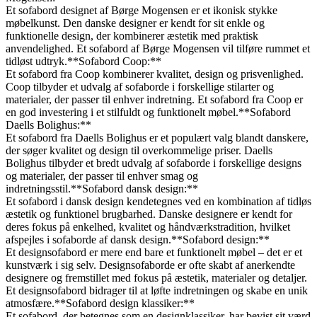
Et sofabord designet af Børge Mogensen er et ikonisk stykke
møbelkunst. Den danske designer er kendt for sit enkle og
funktionelle design, der kombinerer æstetik med praktisk
anvendelighed. Et sofabord af Børge Mogensen vil tilføre rummet et
tidløst udtryk.**Sofabord Coop:**
Et sofabord fra Coop kombinerer kvalitet, design og prisvenlighed.
Coop tilbyder et udvalg af sofaborde i forskellige stilarter og
materialer, der passer til enhver indretning. Et sofabord fra Coop er
en god investering i et stilfuldt og funktionelt møbel.**Sofabord
Daells Bolighus:**
Et sofabord fra Daells Bolighus er et populært valg blandt danskere,
der søger kvalitet og design til overkommelige priser. Daells
Bolighus tilbyder et bredt udvalg af sofaborde i forskellige designs
og materialer, der passer til enhver smag og
indretningsstil.**Sofabord dansk design:**
Et sofabord i dansk design kendetegnes ved en kombination af tidløs
æstetik og funktionel brugbarhed. Danske designere er kendt for
deres fokus på enkelhed, kvalitet og håndværkstradition, hvilket
afspejles i sofaborde af dansk design.**Sofabord design:**
Et designsofabord er mere end bare et funktionelt møbel – det er et
kunstværk i sig selv. Designsofaborde er ofte skabt af anerkendte
designere og fremstillet med fokus på æstetik, materialer og detaljer.
Et designsofabord bidrager til at løfte indretningen og skabe en unik
atmosfære.**Sofabord design klassiker:**
Et sofabord, der betegnes som en designklassiker, har bevist sit værd