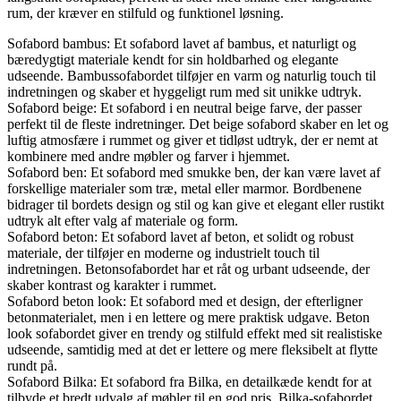
rum, der kræver en stilfuld og funktionel løsning.
Sofabord bambus: Et sofabord lavet af bambus, et naturligt og
bæredygtigt materiale kendt for sin holdbarhed og elegante
udseende. Bambussofabordet tilføjer en varm og naturlig touch til
indretningen og skaber et hyggeligt rum med sit unikke udtryk.
Sofabord beige: Et sofabord i en neutral beige farve, der passer
perfekt til de fleste indretninger. Det beige sofabord skaber en let og
luftig atmosfære i rummet og giver et tidløst udtryk, der er nemt at
kombinere med andre møbler og farver i hjemmet.
Sofabord ben: Et sofabord med smukke ben, der kan være lavet af
forskellige materialer som træ, metal eller marmor. Bordbenene
bidrager til bordets design og stil og kan give et elegant eller rustikt
udtryk alt efter valg af materiale og form.
Sofabord beton: Et sofabord lavet af beton, et solidt og robust
materiale, der tilføjer en moderne og industrielt touch til
indretningen. Betonsofabordet har et råt og urbant udseende, der
skaber kontrast og karakter i rummet.
Sofabord beton look: Et sofabord med et design, der efterligner
betonmaterialet, men i en lettere og mere praktisk udgave. Beton
look sofabordet giver en trendy og stilfuld effekt med sit realistiske
udseende, samtidig med at det er lettere og mere fleksibelt at flytte
rundt på.
Sofabord Bilka: Et sofabord fra Bilka, en detailkæde kendt for at
tilbyde et bredt udvalg af møbler til en god pris. Bilka-sofabordet