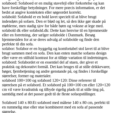
sofaboed: Sofaboed er en mulig stavefejl eller forkortelse og kan
have forskellige betydninger. For mere præcis information, er det
bedst at angive konteksten eller søgeordet korrekt.
sofabold: Sofabold er en bold lavet specielt til at blive brugt
indendørs på sofaen. Den er blød og let, så den ikke gør skade på
møblerne, men stadig sjov for både børn og voksne at lege med.
sofabold dk eller sofabold.dk: Dette kan henvise til en hjemmeside
eller en forretning, der sælger sofabolde i Danmark. Besøg
hjemmesiden for at se deres udvalg af sofabolde og finde den
perfekte til din sofa.
sofabor: Sofabor er en hyggelig og komfortabel stol lavet til at blive
brugt sammen med en sofa. Den kan enten matche sofaens design
eller være en stilfuld kontrast for at tilføje variation til indretningen.
sofabord: Sofabordet er en essentiel del af stuen, der giver et
praktisk og dekorativt formål. Det kan bruges til at stille drikkevarer,
bøger, fjernbetjening og andre genstande på, og findes i forskellige
størrelser, former og materialer.
sofabord 100×100 og sofabord 120×120: Disse refererer til
størrelsen på et sofabord. Et sofabord på 100×100 cm eller 120×120
cm vil være kvadratisk og tilbyde rigelig plads til at stille ting på,
samtidig med at det passer godt til de fleste sofaopstillinger.
Sofabord 140 x 80:Et sofabord med målene 140 x 80 cm, perfekt til
en rummelig stue eller stue kombineret med en sofa af passende
størrelse.