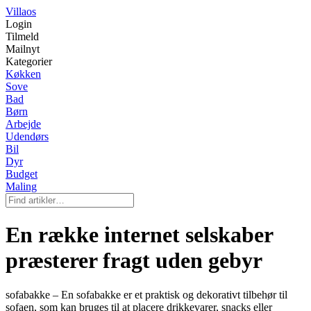
Villaos
Login
Tilmeld
Mailnyt
Kategorier
Køkken
Sove
Bad
Børn
Arbejde
Udendørs
Bil
Dyr
Budget
Maling
En række internet selskaber
præsterer fragt uden gebyr
sofabakke – En sofabakke er et praktisk og dekorativt tilbehør til
sofaen, som kan bruges til at placere drikkevarer, snacks eller