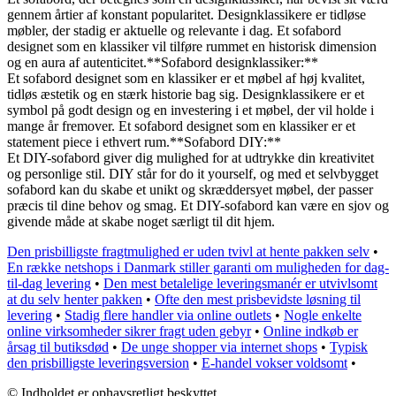
gennem årtier af konstant popularitet. Designklassikere er tidløse
møbler, der stadig er aktuelle og relevante i dag. Et sofabord
designet som en klassiker vil tilføre rummet en historisk dimension
og en aura af autenticitet.**Sofabord designklassiker:**
Et sofabord designet som en klassiker er et møbel af høj kvalitet,
tidløs æstetik og en stærk historie bag sig. Designklassikere er et
symbol på godt design og en investering i et møbel, der vil holde i
mange år fremover. Et sofabord designet som en klassiker er et
statement piece i ethvert rum.**Sofabord DIY:**
Et DIY-sofabord giver dig mulighed for at udtrykke din kreativitet
og personlige stil. DIY står for do it yourself, og med et selvbygget
sofabord kan du skabe et unikt og skræddersyet møbel, der passer
præcis til dine behov og smag. Et DIY-sofabord kan være en sjov og
givende måde at skabe noget særligt til dit hjem.
Den prisbilligste fragtmulighed er uden tvivl at hente pakken selv
•
En række netshops i Danmark stiller garanti om muligheden for dag-
til-dag levering
•
Den mest betalelige leveringsmanér er utvivlsomt
at du selv henter pakken
•
Ofte den mest prisbevidste løsning til
levering
•
Stadig flere handler via online outlets
•
Nogle enkelte
online virksomheder sikrer fragt uden gebyr
•
Online indkøb er
årsag til butiksdød
•
De unge shopper via internet shops
•
Typisk
den prisbilligste leveringsversion
•
E-handel vokser voldsomt
•
© Indholdet er ophavsretligt beskyttet.