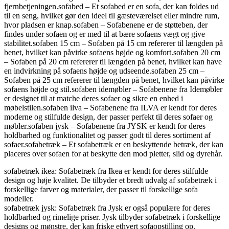
fjernbetjeningen.sofabed – Et sofabed er en sofa, der kan foldes ud
til en seng, hvilket gør den ideel til gæsteværelset eller mindre rum,
hvor pladsen er knap.sofaben – Sofabenene er de støtteben, der
findes under sofaen og er med til at bære sofaens vægt og give
stabilitet.sofaben 15 cm – Sofaben på 15 cm refererer til længden på
benet, hvilket kan påvirke sofaens højde og komfort.sofaben 20 cm
– Sofaben på 20 cm refererer til længden på benet, hvilket kan have
en indvirkning på sofaens højde og udseende.sofaben 25 cm –
Sofaben på 25 cm refererer til længden på benet, hvilket kan påvirke
sofaens højde og stil.sofaben idemøbler – Sofabenene fra Idemøbler
er designet til at matche deres sofaer og sikre en enhed i
møbelstilen.sofaben ilva – Sofabenene fra ILVA er kendt for deres
moderne og stilfulde design, der passer perfekt til deres sofaer og
møbler.sofaben jysk – Sofabenene fra JYSK er kendt for deres
holdbarhed og funktionalitet og passer godt til deres sortiment af
sofaer.sofabetræk – Et sofabetræk er en beskyttende betræk, der kan
placeres over sofaen for at beskytte den mod pletter, slid og dyrehår.
sofabetræk ikea: Sofabetræk fra Ikea er kendt for deres stilfulde
design og høje kvalitet. De tilbyder et bredt udvalg af sofabetræk i
forskellige farver og materialer, der passer til forskellige sofa
modeller.
sofabetræk jysk: Sofabetræk fra Jysk er også populære for deres
holdbarhed og rimelige priser. Jysk tilbyder sofabetræk i forskellige
designs og mønstre, der kan friske ethvert sofaopstilling op.