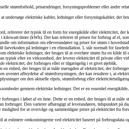
uelle strømforhold, prisændringer, forsyningsproblemer eller andre rela
t undersøge elektriske kabler, ledninger eller forsyningskabler, der bruges
, refererer det typisk til en form for energikilde eller elektricitet, der
 i kilowatt-timer (kWh). Det kan referere til prisen for forbrug af el, 
andle om information om elleverandører og priser for strøm i hovedst
il farvekoden på ledninger i en elinstallation. L står normalt for faseledn
elektriske ledninger, der bruges til at overføre strøm fra en kilde til e
n typisk efter en virksomhed, der leverer elektricitet til private eller 
 elektricitet, der forbruges eller er tilgængelig i et givet øjeblik.
om en enhed, der bruges til at måle mængden af elektricitet, der forbruge
n uventet afbrydelse af strømforsyningen, der kan resultere i, at elektric
lysninger om den aktuelle elpris, strømforbrug eller elektricitetstilgæng
rksomheder gennem elektriske ledninger. Det er en essentiel energikilde,
r forbruges i løbet af en time. Dette er en enhed, der bruges til at måle
an forbruger. Den varierer afhængigt af leverandøren, tidspunktet på dage
 mulighed for at overvåge og sammenligne priser på elektricitet fra for
til at estimere omkostningerne ved elektricitet baseret på forbrugsdata 