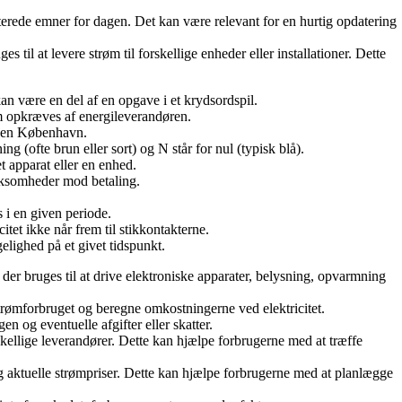
terede emner for dagen. Det kan være relevant for en hurtig opdatering
 til at levere strøm til forskellige enheder eller installationer. Dette
 kan være en del af en opgave i et krydsordspil.
som opkræves af energileverandøren.
aden København.
ing (ofte brun eller sort) og N står for nul (typisk blå).
t apparat eller en enhed.
virksomheder mod betaling.
s i en given periode.
itet ikke når frem til stikkontakterne.
elighed på et givet tidspunkt.
 der bruges til at drive elektroniske apparater, belysning, opvarmning
 strømforbruget og beregne omkostningerne ved elektricitet.
n og eventuelle afgifter eller skatter.
skellige leverandører. Dette kan hjælpe forbrugerne med at træffe
og aktuelle strømpriser. Dette kan hjælpe forbrugerne med at planlægge