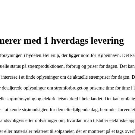
merer med 1 hverdags levering
tsforsyningen i bydelen Hellerup, der ligger nord for København. Det k
tuelle status på strømproduktionen, forbrug og priser for dagen. Det kan
s interesse i at finde oplysninger om de aktuelle strømpriser for dagen. 
detaljerede oplysninger om strømforbruget og priserne time for time i l
le strømforsyning og elektricitetsmarked i hele landet. Det kan omfatt
i at kende strømudsigten for den efterfølgende dag, herunder forventet 
andsynligvis efter oplysninger om, hvordan man tilslutter elektriske appa
 eller materialer relateret til solpaneler, der er monteret på et tags ove