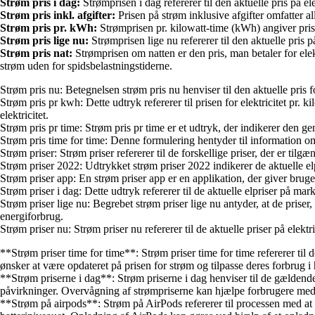
Strøm pris i dag:
Strømprisen i dag refererer til den aktuelle pris på 
Strøm pris inkl. afgifter:
Prisen på strøm inklusive afgifter omfatter al
Strøm pris pr. kWh:
Strømprisen pr. kilowatt-time (kWh) angiver prise
Strøm pris lige nu:
Strømprisen lige nu refererer til den aktuelle pris 
Strøm pris nat:
Strømprisen om natten er den pris, man betaler for elekt
strøm uden for spidsbelastningstiderne.
Strøm pris nu: Betegnelsen strøm pris nu henviser til den aktuelle pris f
Strøm pris pr kwh: Dette udtryk refererer til prisen for elektricitet pr.
elektricitet.
Strøm pris pr time: Strøm pris pr time er et udtryk, der indikerer den g
Strøm pris time for time: Denne formulering hentyder til information om
Strøm priser: Strøm priser refererer til de forskellige priser, der er til
Strøm priser 2022: Udtrykket strøm priser 2022 indikerer de aktuelle elpri
Strøm priser app: En strøm priser app er en applikation, der giver bruge
Strøm priser i dag: Dette udtryk refererer til de aktuelle elpriser på m
Strøm priser lige nu: Begrebet strøm priser lige nu antyder, at de priser, 
energiforbrug.
Strøm priser nu: Strøm priser nu refererer til de aktuelle priser på ele
**Strøm priser time for time**: Strøm priser time for time refererer til 
ønsker at være opdateret på prisen for strøm og tilpasse deres forbrug i 
**Strøm priserne i dag**: Strøm priserne i dag henviser til de gældende 
påvirkninger. Overvågning af strømpriserne kan hjælpe forbrugere med 
**Strøm på airpods**: Strøm på AirPods refererer til processen med at o