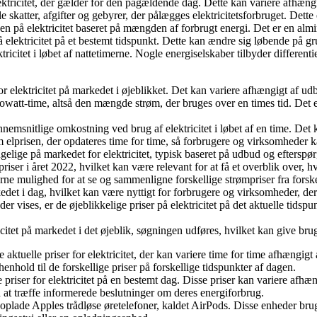
elektricitet, der gælder for den pågældende dag. Dette kan variere afhæn
le skatter, afgifter og gebyrer, der pålægges elektricitetsforbruget. Dett
n på elektricitet baseret på mængden af forbrugt energi. Det er en alm
på elektricitet på et bestemt tidspunkt. Dette kan ændre sig løbende på 
ricitet i løbet af nattetimerne. Nogle energiselskaber tilbyder different
or elektricitet på markedet i øjeblikket. Det kan variere afhængigt af ud
 kilowatt-time, altså den mængde strøm, der bruges over en times tid. Det 
ennemsnitlige omkostning ved brug af elektricitet i løbet af en time. De
 elprisen, der opdateres time for time, så forbrugere og virksomheder ka
gængelige på markedet for elektricitet, typisk baseret på udbud og efterspø
ser i året 2022, hvilket kan være relevant for at få et overblik over, hvo
rne mulighed for at se og sammenligne forskellige strømpriser fra forskel
arkedet i dag, hvilket kan være nyttigt for forbrugere og virksomheder, d
der vises, er de øjeblikkelige priser på elektricitet på det aktuelle tidsp
ktricitet på markedet i det øjeblik, søgningen udføres, hvilket kan give 
de aktuelle priser for elektricitet, der kan variere time for time afhængi
henhold til de forskellige priser på forskellige tidspunkter af dagen.
priser for elektricitet på en bestemt dag. Disse priser kan variere afhæ
at træffe informerede beslutninger om deres energiforbrug.
plade Apples trådløse øretelefoner, kaldet AirPods. Disse enheder bruge