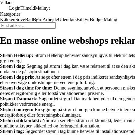
Villaos
Login
Tilmeld
Mailnyt
Kategorier
Køkken
Sove
Bad
Børn
Arbejde
Udendørs
Bil
Dyr
Budget
Maling
En masse online webshops rekla
Strøm Hellerup:
Strøm Hellerup henviser sandsynligvis til elektricite
grøn energi.
Strøm i dag:
Søgning på strøm i dag kan være relateret til at se den ak
opdaterede på strømsituationen.
Strøm i dag pris:
At søge efter strøm i dag pris indikerer sandsynligvi
eller overvåge omkostningerne ved energiforbrug.
Strøm i dag time for time:
Denne søgning antyder, at personen ønsker 
deres energiforbrug eller forstå variationerne i priserne.
Strøm i Danmark:
Søgeordet strøm i Danmark hentyder til den generel
politikker vedrørende energi.
Strøm i morgen:
En søgning på strøm i morgen kunne betyde interesse 
energiforbrug eller forretningsbeslutninger.
Strøm i stikkontakt:
Når man ser efter strøm i stikkontakt, leder man s
omfatte stiktyper, sikkerhed og forbrugerinformation.
Strøm i tag:
Søgeordet strøm i tag kunne henvise til installationsmetoder