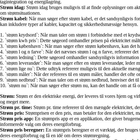
tagintegration og energilagring.
Strøm idag:
Strøm idag bruges muligvis til at finde oplysninger om akt
om strømsituationen.
Strøm kabel:
Når man søger efter strøm kabel, er det sandsynligvis for a
kan inkludere typer af kabler, kapacitet og sikkerhedsmæssige hensyn.
1. `strøm krydsord`: Når man taler om strøm i forbindelse med et krydsord
2. `strøm kwh pris`: Dette søgeord omhandler prisen på elektricitet målt
3. `strøm københavn`: Når man søger efter strøm københavn, kan det h
4. `strøm l og n farve`: Når det nævnes strøm l og n farve, refererer det t
5. `strøm ledning`: Dette søgeord omhandler sandsynligvis information om 
6. `strøm leverandør`: Når man søger efter en strøm leverandør, leder ma
7. `strøm lige nu`: Dette udtryk refererer muligvis til den aktuelle mængde
8. `strøm måler`: Når der refereres til en strøm måler, handler det ofte 
9. `strøm nedbrud`: Når man taler om et strøm nedbrud, henviser det til e
10. `strøm nu`: Når man søger efter strøm nu, kan det handle om at få op
Strøm:
Strøm er den elektriske energi, der leveres til vores hjem og vi
og meget mere.
Strøm pr. time:
Strøm pr. time refererer til den mængde elektricitet, de
Strøm pris:
Strømprisen er den pris, man betaler for den elektricitet, m
Strøm pris app:
En strømpris app er en applikation, der giver brugerne
informerede valg om deres energiforbrug.
Strøm pris beregner:
En strømpris beregner er et værktøj, der bruges 
deres energiforbrug og få en idé om deres strømregning.