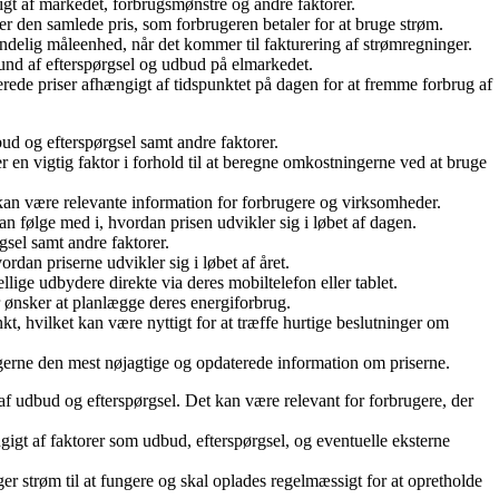
gigt af markedet, forbrugsmønstre og andre faktorer.
e er den samlede pris, som forbrugeren betaler for at bruge strøm.
indelig måleenhed, når det kommer til fakturering af strømregninger.
grund af efterspørgsel og udbud på elmarkedet.
ierede priser afhængigt af tidspunktet på dagen for at fremme forbrug af
bud og efterspørgsel samt andre faktorer.
er en vigtig faktor i forhold til at beregne omkostningerne ved at bruge
t kan være relevante information for forbrugere og virksomheder.
n følge med i, hvordan prisen udvikler sig i løbet af dagen.
rgsel samt andre faktorer.
rdan priserne udvikler sig i løbet af året.
lige udbydere direkte via deres mobiltelefon eller tablet.
er ønsker at planlægge deres energiforbrug.
unkt, hvilket kan være nyttigt for at træffe hurtige beslutninger om
brugerne den mest nøjagtige og opdaterede information om priserne.
gt af udbud og efterspørgsel. Det kan være relevant for forbrugere, der
ngigt af faktorer som udbud, efterspørgsel, og eventuelle eksterne
r strøm til at fungere og skal oplades regelmæssigt for at opretholde