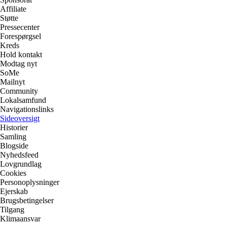
Affiliate
Støtte
Pressecenter
Forespørgsel
Kreds
Hold kontakt
Modtag nyt
SoMe
Mailnyt
Community
Lokalsamfund
Navigationslinks
Sideoversigt
Historier
Samling
Blogside
Nyhedsfeed
Lovgrundlag
Cookies
Personoplysninger
Ejerskab
Brugsbetingelser
Tilgang
Klimaansvar