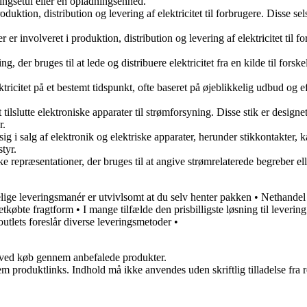
ingsetui eller en opladningsenhed.
tion, distribution og levering af elektricitet til forbrugere. Disse selsk
 involveret i produktion, distribution og levering af elektricitet til fo
, der bruges til at lede og distribuere elektricitet fra en kilde til forsk
ktricitet på et bestemt tidspunkt, ofte baseret på øjeblikkelig udbud og 
 tilslutte elektroniske apparater til strømforsyning. Disse stik er designet
r.
sig i salg af elektronik og elektriske apparater, herunder stikkontakter, 
tyr.
 repræsentationer, der bruges til at angive strømrelaterede begreber ell
lige leveringsmanér er utvivlsomt at du selv henter pakken
•
Nethandel
etkøbte fragtform
•
I mange tilfælde den prisbilligste løsning til levering
outlets foreslår diverse leveringsmetoder
•
 ved køb gennem anbefalede produkter.
m produktlinks. Indhold må ikke anvendes uden skriftlig tilladelse fra r