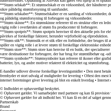
batteriniveauet. Opladning af AirPods kan gøres ved hjælp af et opladn
**Strøm selskab**: Et strømselskab er en virksomhed, der håndterer produk
sikre pålidelig strømforsyning til samfundet.
**Strøm selskaber**: Strømselskaber er en samling af virksomheder, der er
og pålidelig strømforsyning til forbrugere og virksomheder.
**Strøm skinne**: En strømskinne refererer til en struktur eller en ledning
vigtig rolle i overførslen af strøm fra producenter til forbrugere.
**Strøm spotpris**: Strøm spotpris henviser til den aktuelle pris for ele
påvirkes af forskellige faktorer, herunder vejrforhold og elproduktion.
**Strøm stik**: Strømstik er et stik eller en forbindelse, der bruges til at
spiller en vigtig rolle i at levere strøm til forskellige elektroniske enhede
**Strøm store**: Strøm store kan henvise til en butik, der specialiserer 
være destinationer for forbrugere, der har brug for strømtilbehør og -uds
**Strøm symboler**: Strømsymboler kan referere til ikoner eller grafiske
batterier, lyn, og andre motiver relateret til elektricitet og strømforbrug.
E-handler udlover diverse forskellige leveringsmidler
•
Den mest betale
frembyder et stort udvalg af muligheder for levering
•
Oftest den mest l
internet forretninger giver levering på blot en enkelt hverdag
•
Internet 
© Indholdet er ophavsretligt beskyttet.
© Ophavsret gælder. Vi samarbejder med partnere og kan få provision
© Ophavsret gælder for alt indhold her. Vi kan få en del af salget genne
Partnerskab
Brand
Sponsorat