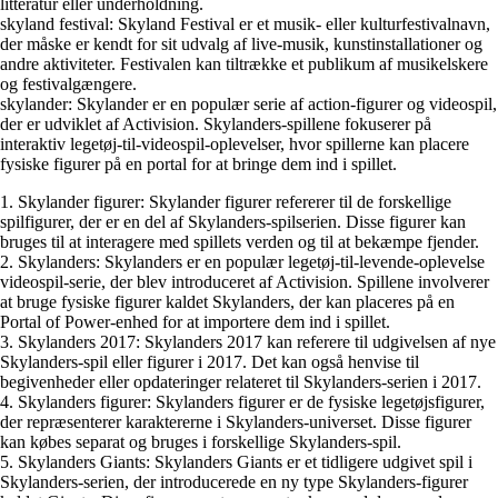
litteratur eller underholdning.
skyland festival: Skyland Festival er et musik- eller kulturfestivalnavn,
der måske er kendt for sit udvalg af live-musik, kunstinstallationer og
andre aktiviteter. Festivalen kan tiltrække et publikum af musikelskere
og festivalgængere.
skylander: Skylander er en populær serie af action-figurer og videospil,
der er udviklet af Activision. Skylanders-spillene fokuserer på
interaktiv legetøj-til-videospil-oplevelser, hvor spillerne kan placere
fysiske figurer på en portal for at bringe dem ind i spillet.
1. Skylander figurer: Skylander figurer refererer til de forskellige
spilfigurer, der er en del af Skylanders-spilserien. Disse figurer kan
bruges til at interagere med spillets verden og til at bekæmpe fjender.
2. Skylanders: Skylanders er en populær legetøj-til-levende-oplevelse
videospil-serie, der blev introduceret af Activision. Spillene involverer
at bruge fysiske figurer kaldet Skylanders, der kan placeres på en
Portal of Power-enhed for at importere dem ind i spillet.
3. Skylanders 2017: Skylanders 2017 kan referere til udgivelsen af nye
Skylanders-spil eller figurer i 2017. Det kan også henvise til
begivenheder eller opdateringer relateret til Skylanders-serien i 2017.
4. Skylanders figurer: Skylanders figurer er de fysiske legetøjsfigurer,
der repræsenterer karaktererne i Skylanders-universet. Disse figurer
kan købes separat og bruges i forskellige Skylanders-spil.
5. Skylanders Giants: Skylanders Giants er et tidligere udgivet spil i
Skylanders-serien, der introducerede en ny type Skylanders-figurer