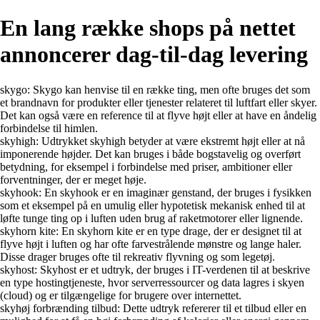
En lang række shops på nettet
annoncerer dag-til-dag levering
skygo: Skygo kan henvise til en række ting, men ofte bruges det som
et brandnavn for produkter eller tjenester relateret til luftfart eller skyer.
Det kan også være en reference til at flyve højt eller at have en åndelig
forbindelse til himlen.
skyhigh: Udtrykket skyhigh betyder at være ekstremt højt eller at nå
imponerende højder. Det kan bruges i både bogstavelig og overført
betydning, for eksempel i forbindelse med priser, ambitioner eller
forventninger, der er meget høje.
skyhook: En skyhook er en imaginær genstand, der bruges i fysikken
som et eksempel på en umulig eller hypotetisk mekanisk enhed til at
løfte tunge ting op i luften uden brug af raketmotorer eller lignende.
skyhorn kite: En skyhorn kite er en type drage, der er designet til at
flyve højt i luften og har ofte farvestrålende mønstre og lange haler.
Disse drager bruges ofte til rekreativ flyvning og som legetøj.
skyhost: Skyhost er et udtryk, der bruges i IT-verdenen til at beskrive
en type hostingtjeneste, hvor serverressourcer og data lagres i skyen
(cloud) og er tilgængelige for brugere over internettet.
skyhøj forbrænding tilbud: Dette udtryk refererer til et tilbud eller en