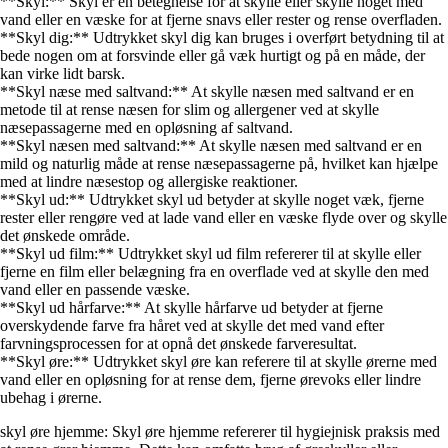
**Skyl:** Skyl er en betegnelse for at skylle eller skylle noget med
vand eller en væske for at fjerne snavs eller rester og rense overfladen.
**Skyl dig:** Udtrykket skyl dig kan bruges i overført betydning til at
bede nogen om at forsvinde eller gå væk hurtigt og på en måde, der
kan virke lidt barsk.
**Skyl næse med saltvand:** At skylle næsen med saltvand er en
metode til at rense næsen for slim og allergener ved at skylle
næsepassagerne med en opløsning af saltvand.
**Skyl næsen med saltvand:** At skylle næsen med saltvand er en
mild og naturlig måde at rense næsepassagerne på, hvilket kan hjælpe
med at lindre næsestop og allergiske reaktioner.
**Skyl ud:** Udtrykket skyl ud betyder at skylle noget væk, fjerne
rester eller rengøre ved at lade vand eller en væske flyde over og skylle
det ønskede område.
**Skyl ud film:** Udtrykket skyl ud film refererer til at skylle eller
fjerne en film eller belægning fra en overflade ved at skylle den med
vand eller en passende væske.
**Skyl ud hårfarve:** At skylle hårfarve ud betyder at fjerne
overskydende farve fra håret ved at skylle det med vand efter
farvningsprocessen for at opnå det ønskede farveresultat.
**Skyl øre:** Udtrykket skyl øre kan referere til at skylle ørerne med
vand eller en opløsning for at rense dem, fjerne ørevoks eller lindre
ubehag i ørerne.
skyl øre hjemme: Skyl øre hjemme refererer til hygiejnisk praksis med