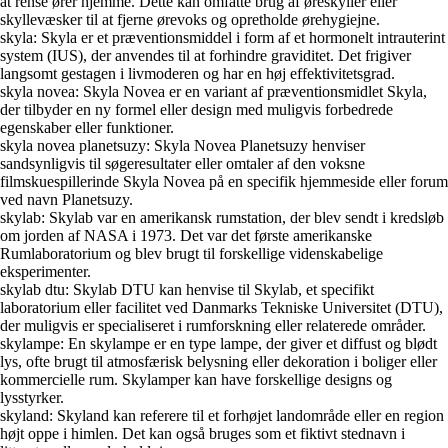
at rense ører hjemme. Dette kan omfatte brug af øreskyller eller
skyllevæsker til at fjerne ørevoks og opretholde ørehygiejne.
skyla: Skyla er et præventionsmiddel i form af et hormonelt intrauterint
system (IUS), der anvendes til at forhindre graviditet. Det frigiver
langsomt gestagen i livmoderen og har en høj effektivitetsgrad.
skyla novea: Skyla Novea er en variant af præventionsmidlet Skyla,
der tilbyder en ny formel eller design med muligvis forbedrede
egenskaber eller funktioner.
skyla novea planetsuzy: Skyla Novea Planetsuzy henviser
sandsynligvis til søgeresultater eller omtaler af den voksne
filmskuespillerinde Skyla Novea på en specifik hjemmeside eller forum
ved navn Planetsuzy.
skylab: Skylab var en amerikansk rumstation, der blev sendt i kredsløb
om jorden af NASA i 1973. Det var det første amerikanske
Rumlaboratorium og blev brugt til forskellige videnskabelige
eksperimenter.
skylab dtu: Skylab DTU kan henvise til Skylab, et specifikt
laboratorium eller facilitet ved Danmarks Tekniske Universitet (DTU),
der muligvis er specialiseret i rumforskning eller relaterede områder.
skylampe: En skylampe er en type lampe, der giver et diffust og blødt
lys, ofte brugt til atmosfærisk belysning eller dekoration i boliger eller
kommercielle rum. Skylamper kan have forskellige designs og
lysstyrker.
skyland: Skyland kan referere til et forhøjet landområde eller en region
højt oppe i himlen. Det kan også bruges som et fiktivt stednavn i