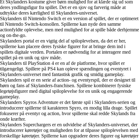
Et Skylanders kostume giver børn mulighed for at klæde sig ud som
deres yndlingsfigur fra spillet. Det er en sjov og farverig måde at
udtrykke deres kærlighed til Skylanders-universet.
Skylanders til Nintendo Switch er en version af spillet, der er optimeret
til Nintendo Switch-konsollen. Spillerne kan nyde den samme
actionfyldte oplevelse, men med mulighed for at spille både derhjemme
og on-the-go.
Skylanders portal er en vigtig del af spiloplevelsen, da det er her,
spillerne kan placere deres fysiske figurer for at bringe dem ind i
spillets digitale verden. Portalen er nødvendig for at interagere med
spillet på en unik og sjov måde.
Skylanders til PlayStation 4 er en af de platforme, hvor spillet er
tilgængeligt. Spillere på PS4 kan opleve spændingen og eventyret i
Skylanders-universet med fantastisk grafik og smidig gameplay.
Skylanders spil er en serie af action- og eventyrspil, der er designet til
børn og fans af Skylanders-franchisen. Spillene kombinerer fysiske
legetøjsfigurer med digital spiloplevelse for en unik og engagerende
gameplay.
Skylanders Spyros Adventure er det første spil i Skylanders-serien og
introducerer spillerne til karakteren Spyro, en modig lilla drage. Spillet
fokuserer på eventyr og action, hvor spillerne skal redde Skylands fra
onde kræfter.
Skylanders Superchargers er en udvidelse af Skylanders-universet, der
introducerer køretøjer og muligheden for at tilpasse spiloplevelsen med
forskellige køretøjer. Spillerne kan opgradere deres figurer og køretøjer