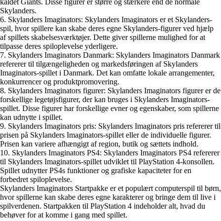
kaldet Giants. Disse figurer er større og stærkere end de normale
Skylanders.
6. Skylanders Imaginators: Skylanders Imaginators er et Skylanders-
spil, hvor spillere kan skabe deres egne Skylanders-figurer ved hjælp
af spillets skabelsesværktøjer. Dette giver spillerne mulighed for at
tilpasse deres spiloplevelse yderligere.
7. Skylanders Imaginators Danmark: Skylanders Imaginators Danmark
refererer til tilgængeligheden og markedsføringen af Skylanders
Imaginators-spillet i Danmark. Det kan omfatte lokale arrangementer,
konkurrencer og produktpromovering.
8. Skylanders Imaginators figurer: Skylanders Imaginators figurer er de
forskellige legetøjsfigurer, der kan bruges i Skylanders Imaginators-
spillet. Disse figurer har forskellige evner og egenskaber, som spillerne
kan udnytte i spillet.
9. Skylanders Imaginators pris: Skylanders Imaginators pris refererer til
prisen på Skylanders Imaginators-spillet eller de individuelle figurer.
Prisen kan variere afhængigt af region, butik og sættets indhold.
10. Skylanders Imaginators PS4: Skylanders Imaginators PS4 refererer
til Skylanders Imaginators-spillet udviklet til PlayStation 4-konsollen.
Spillet udnytter PS4s funktioner og grafiske kapaciteter for en
forbedret spiloplevelse.
Skylanders Imaginators Startpakke er et populært computerspil til børn,
hvor spillerne kan skabe deres egne karakterer og bringe dem til live i
spilverdenen. Startpakken til PlayStation 4 indeholder alt, hvad du
behøver for at komme i gang med spillet.