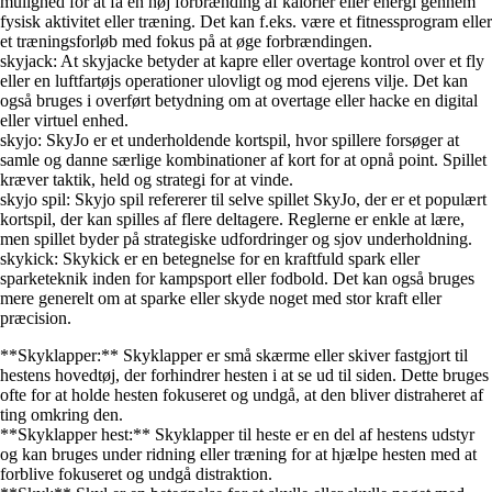
mulighed for at få en høj forbrænding af kalorier eller energi gennem
fysisk aktivitet eller træning. Det kan f.eks. være et fitnessprogram eller
et træningsforløb med fokus på at øge forbrændingen.
skyjack: At skyjacke betyder at kapre eller overtage kontrol over et fly
eller en luftfartøjs operationer ulovligt og mod ejerens vilje. Det kan
også bruges i overført betydning om at overtage eller hacke en digital
eller virtuel enhed.
skyjo: SkyJo er et underholdende kortspil, hvor spillere forsøger at
samle og danne særlige kombinationer af kort for at opnå point. Spillet
kræver taktik, held og strategi for at vinde.
skyjo spil: Skyjo spil refererer til selve spillet SkyJo, der er et populært
kortspil, der kan spilles af flere deltagere. Reglerne er enkle at lære,
men spillet byder på strategiske udfordringer og sjov underholdning.
skykick: Skykick er en betegnelse for en kraftfuld spark eller
sparketeknik inden for kampsport eller fodbold. Det kan også bruges
mere generelt om at sparke eller skyde noget med stor kraft eller
præcision.
**Skyklapper:** Skyklapper er små skærme eller skiver fastgjort til
hestens hovedtøj, der forhindrer hesten i at se ud til siden. Dette bruges
ofte for at holde hesten fokuseret og undgå, at den bliver distraheret af
ting omkring den.
**Skyklapper hest:** Skyklapper til heste er en del af hestens udstyr
og kan bruges under ridning eller træning for at hjælpe hesten med at
forblive fokuseret og undgå distraktion.