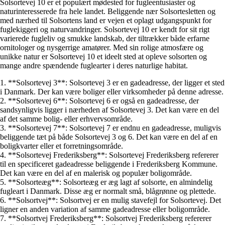
Solsortevej 10 er et populært mødested for fugleentusiaster og
naturinteresserede fra hele landet. Beliggende nær Solsortesletten og
med nærhed til Solsortens land er vejen et oplagt udgangspunkt for
fuglekiggeri og naturvandringer. Solsortevej 10 er kendt for sit rigt
varierede fugleliv og smukke landskab, der tiltrækker både erfarne
ornitologer og nysgerrige amatører. Med sin rolige atmosfære og
unikke natur er Solsortevej 10 et ideelt sted at opleve solsorten og
mange andre spændende fuglearter i deres naturlige habitat.
1. **Solsortevej 3**: Solsortevej 3 er en gadeadresse, der ligger et sted
i Danmark. Der kan være boliger eller virksomheder på denne adresse.
2. **Solsortevej 6**: Solsortevej 6 er også en gadeadresse, der
sandsynligvis ligger i nærheden af Solsortevej 3. Det kan være en del
af det samme bolig- eller erhvervsområde.
3. **Solsortevej 7**: Solsortevej 7 er endnu en gadeadresse, muligvis
beliggende tæt på både Solsortevej 3 og 6. Det kan være en del af en
boligkvarter eller et forretningsområde.
4. **Solsortevej Frederiksberg**: Solsortevej Frederiksberg refererer
til en specificeret gadeadresse beliggende i Frederiksberg Kommune.
Det kan være en del af en malerisk og populær boligområde.
5. **Solsorteæg**: Solsorteæg er æg lagt af solsorte, en almindelig
fugleart i Danmark. Disse æg er normalt små, blågrønne og plettede.
6. **Solsortvej**: Solsortvej er en mulig stavefejl for Solsortevej. Det
ligner en anden variation af samme gadeadresse eller boligområde.
7. **Solsortvej Frederiksberg**: Solsortvej Frederiksberg refererer