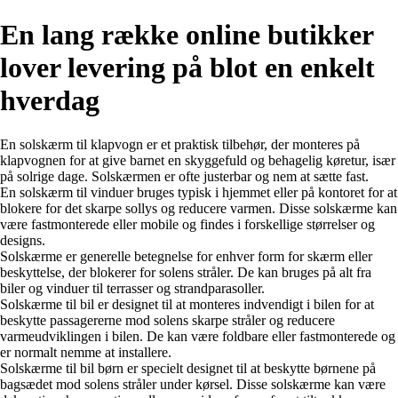
En lang række online butikker
lover levering på blot en enkelt
hverdag
En solskærm til klapvogn er et praktisk tilbehør, der monteres på
klapvognen for at give barnet en skyggefuld og behagelig køretur, især
på solrige dage. Solskærmen er ofte justerbar og nem at sætte fast.
En solskærm til vinduer bruges typisk i hjemmet eller på kontoret for at
blokere for det skarpe sollys og reducere varmen. Disse solskærme kan
være fastmonterede eller mobile og findes i forskellige størrelser og
designs.
Solskærme er generelle betegnelse for enhver form for skærm eller
beskyttelse, der blokerer for solens stråler. De kan bruges på alt fra
biler og vinduer til terrasser og strandparasoller.
Solskærme til bil er designet til at monteres indvendigt i bilen for at
beskytte passagererne mod solens skarpe stråler og reducere
varmeudviklingen i bilen. De kan være foldbare eller fastmonterede og
er normalt nemme at installere.
Solskærme til bil børn er specielt designet til at beskytte børnene på
bagsædet mod solens stråler under kørsel. Disse solskærme kan være