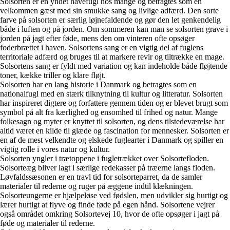
Solsorten er en yndet havefugl hos mange og betragtes som en
velkommen gæst med sin smukke sang og livlige adfærd. Den sorte
farve på solsorten er særlig iøjnefaldende og gør den let genkendelig
både i luften og på jorden. Om sommeren kan man se solsorten grave i
jorden på jagt efter føde, mens den om vinteren ofte opsøger
foderbrættet i haven. Solsortens sang er en vigtig del af fuglens
territoriale adfærd og bruges til at markere revir og tiltrække en mage.
Solsortens sang er fyldt med variation og kan indeholde både fløjtende
toner, kække triller og klare fløjt.
Solsorten har en lang historie i Danmark og betragtes som en
nationalfugl med en stærk tilknytning til kultur og litteratur. Solsorten
har inspireret digtere og forfattere gennem tiden og er blevet brugt som
symbol på alt fra kærlighed og ensomhed til frihed og natur. Mange
folkesagn og myter er knyttet til solsorten, og dens tilstedeværelse har
altid været en kilde til glæde og fascination for mennesker. Solsorten er
en af de mest velkendte og elskede fuglearter i Danmark og spiller en
vigtig rolle i vores natur og kultur.
Solsorten yngler i trætoppene i fugletrækket over Solsortefloden.
Solsorteæg bliver lagt i særlige redekasser på træerne langs floden.
Løvfaldssæsonen er en travl tid for solsorteparret, da de samler
materialer til rederne og ruger på æggene indtil klækningen.
Solsorteungerne er hjælpeløse ved fødslen, men udvikler sig hurtigt og
lærer hurtigt at flyve og finde føde på egen hånd. Solsortene vejrer
også området omkring Solsortevej 10, hvor de ofte opsøger i jagt på
føde og materialer til rederne.