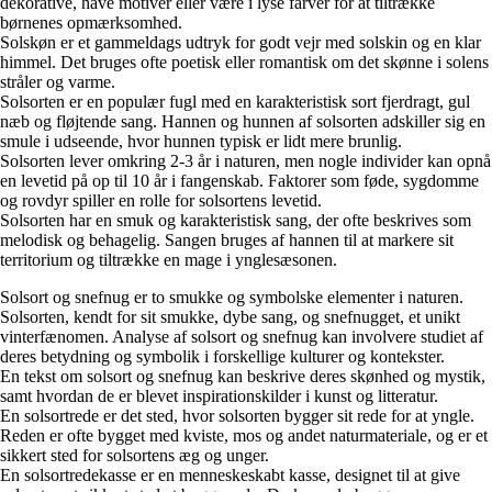
dekorative, have motiver eller være i lyse farver for at tiltrække
børnenes opmærksomhed.
Solskøn er et gammeldags udtryk for godt vejr med solskin og en klar
himmel. Det bruges ofte poetisk eller romantisk om det skønne i solens
stråler og varme.
Solsorten er en populær fugl med en karakteristisk sort fjerdragt, gul
næb og fløjtende sang. Hannen og hunnen af solsorten adskiller sig en
smule i udseende, hvor hunnen typisk er lidt mere brunlig.
Solsorten lever omkring 2-3 år i naturen, men nogle individer kan opnå
en levetid på op til 10 år i fangenskab. Faktorer som føde, sygdomme
og rovdyr spiller en rolle for solsortens levetid.
Solsorten har en smuk og karakteristisk sang, der ofte beskrives som
melodisk og behagelig. Sangen bruges af hannen til at markere sit
territorium og tiltrække en mage i ynglesæsonen.
Solsort og snefnug er to smukke og symbolske elementer i naturen.
Solsorten, kendt for sit smukke, dybe sang, og snefnugget, et unikt
vinterfænomen. Analyse af solsort og snefnug kan involvere studiet af
deres betydning og symbolik i forskellige kulturer og kontekster.
En tekst om solsort og snefnug kan beskrive deres skønhed og mystik,
samt hvordan de er blevet inspirationskilder i kunst og litteratur.
En solsortrede er det sted, hvor solsorten bygger sit rede for at yngle.
Reden er ofte bygget med kviste, mos og andet naturmateriale, og er et
sikkert sted for solsortens æg og unger.
En solsortredekasse er en menneskeskabt kasse, designet til at give