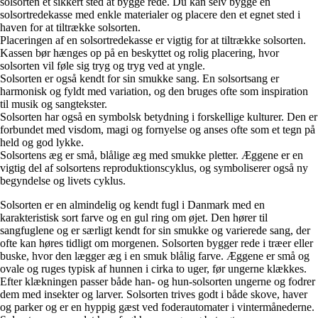
solsorten et sikkert sted at bygge rede. Du kan selv bygge en
solsortredekasse med enkle materialer og placere den et egnet sted i
haven for at tiltrække solsorten.
Placeringen af en solsortredekasse er vigtig for at tiltrække solsorten.
Kassen bør hænges op på en beskyttet og rolig placering, hvor
solsorten vil føle sig tryg og tryg ved at yngle.
Solsorten er også kendt for sin smukke sang. En solsortsang er
harmonisk og fyldt med variation, og den bruges ofte som inspiration
til musik og sangtekster.
Solsorten har også en symbolsk betydning i forskellige kulturer. Den er
forbundet med visdom, magi og fornyelse og anses ofte som et tegn på
held og god lykke.
Solsortens æg er små, blålige æg med smukke pletter. Æggene er en
vigtig del af solsortens reproduktionscyklus, og symboliserer også ny
begyndelse og livets cyklus.
Solsorten er en almindelig og kendt fugl i Danmark med en
karakteristisk sort farve og en gul ring om øjet. Den hører til
sangfuglene og er særligt kendt for sin smukke og varierede sang, der
ofte kan høres tidligt om morgenen. Solsorten bygger rede i træer eller
buske, hvor den lægger æg i en smuk blålig farve. Æggene er små og
ovale og ruges typisk af hunnen i cirka to uger, før ungerne klækkes.
Efter klækningen passer både han- og hun-solsorten ungerne og fodrer
dem med insekter og larver. Solsorten trives godt i både skove, haver
og parker og er en hyppig gæst ved foderautomater i vintermånederne.