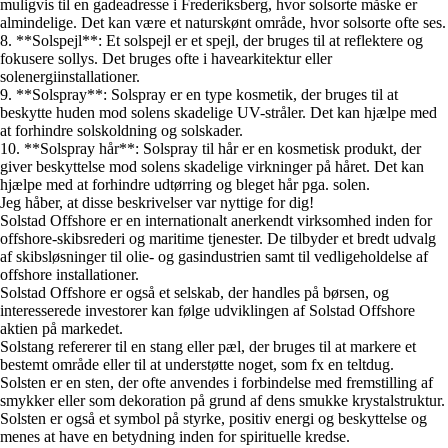
muligvis til en gadeadresse i Frederiksberg, hvor solsorte måske er
almindelige. Det kan være et naturskønt område, hvor solsorte ofte ses.
8. **Solspejl**: Et solspejl er et spejl, der bruges til at reflektere og
fokusere sollys. Det bruges ofte i havearkitektur eller
solenergiinstallationer.
9. **Solspray**: Solspray er en type kosmetik, der bruges til at
beskytte huden mod solens skadelige UV-stråler. Det kan hjælpe med
at forhindre solskoldning og solskader.
10. **Solspray hår**: Solspray til hår er en kosmetisk produkt, der
giver beskyttelse mod solens skadelige virkninger på håret. Det kan
hjælpe med at forhindre udtørring og bleget hår pga. solen.
Jeg håber, at disse beskrivelser var nyttige for dig!
Solstad Offshore er en internationalt anerkendt virksomhed inden for
offshore-skibsrederi og maritime tjenester. De tilbyder et bredt udvalg
af skibsløsninger til olie- og gasindustrien samt til vedligeholdelse af
offshore installationer.
Solstad Offshore er også et selskab, der handles på børsen, og
interesserede investorer kan følge udviklingen af Solstad Offshore
aktien på markedet.
Solstang refererer til en stang eller pæl, der bruges til at markere et
bestemt område eller til at understøtte noget, som fx en teltdug.
Solsten er en sten, der ofte anvendes i forbindelse med fremstilling af
smykker eller som dekoration på grund af dens smukke krystalstruktur.
Solsten er også et symbol på styrke, positiv energi og beskyttelse og
menes at have en betydning inden for spirituelle kredse.