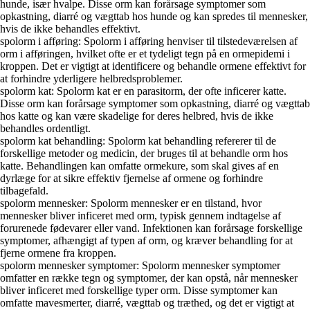
hunde, især hvalpe. Disse orm kan forårsage symptomer som
opkastning, diarré og vægttab hos hunde og kan spredes til mennesker,
hvis de ikke behandles effektivt.
spolorm i afføring: Spolorm i afføring henviser til tilstedeværelsen af
orm i afføringen, hvilket ofte er et tydeligt tegn på en ormepidemi i
kroppen. Det er vigtigt at identificere og behandle ormene effektivt for
at forhindre yderligere helbredsproblemer.
spolorm kat: Spolorm kat er en parasitorm, der ofte inficerer katte.
Disse orm kan forårsage symptomer som opkastning, diarré og vægttab
hos katte og kan være skadelige for deres helbred, hvis de ikke
behandles ordentligt.
spolorm kat behandling: Spolorm kat behandling refererer til de
forskellige metoder og medicin, der bruges til at behandle orm hos
katte. Behandlingen kan omfatte ormekure, som skal gives af en
dyrlæge for at sikre effektiv fjernelse af ormene og forhindre
tilbagefald.
spolorm mennesker: Spolorm mennesker er en tilstand, hvor
mennesker bliver inficeret med orm, typisk gennem indtagelse af
forurenede fødevarer eller vand. Infektionen kan forårsage forskellige
symptomer, afhængigt af typen af orm, og kræver behandling for at
fjerne ormene fra kroppen.
spolorm mennesker symptomer: Spolorm mennesker symptomer
omfatter en række tegn og symptomer, der kan opstå, når mennesker
bliver inficeret med forskellige typer orm. Disse symptomer kan
omfatte mavesmerter, diarré, vægttab og træthed, og det er vigtigt at