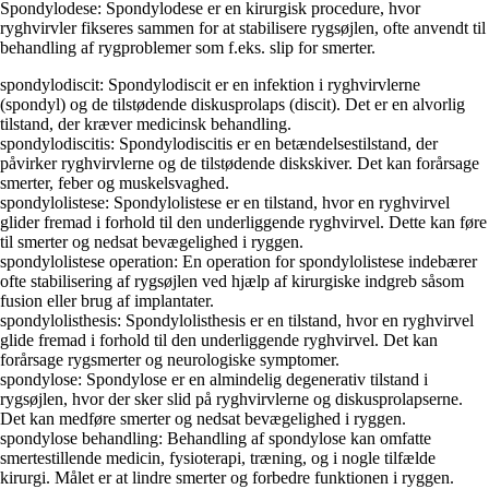
Spondylodese: Spondylodese er en kirurgisk procedure, hvor
ryghvirvler fikseres sammen for at stabilisere rygsøjlen, ofte anvendt til
behandling af rygproblemer som f.eks. slip for smerter.
spondylodiscit: Spondylodiscit er en infektion i ryghvirvlerne
(spondyl) og de tilstødende diskusprolaps (discit). Det er en alvorlig
tilstand, der kræver medicinsk behandling.
spondylodiscitis: Spondylodiscitis er en betændelsestilstand, der
påvirker ryghvirvlerne og de tilstødende diskskiver. Det kan forårsage
smerter, feber og muskelsvaghed.
spondylolistese: Spondylolistese er en tilstand, hvor en ryghvirvel
glider fremad i forhold til den underliggende ryghvirvel. Dette kan føre
til smerter og nedsat bevægelighed i ryggen.
spondylolistese operation: En operation for spondylolistese indebærer
ofte stabilisering af rygsøjlen ved hjælp af kirurgiske indgreb såsom
fusion eller brug af implantater.
spondylolisthesis: Spondylolisthesis er en tilstand, hvor en ryghvirvel
glide fremad i forhold til den underliggende ryghvirvel. Det kan
forårsage rygsmerter og neurologiske symptomer.
spondylose: Spondylose er en almindelig degenerativ tilstand i
rygsøjlen, hvor der sker slid på ryghvirvlerne og diskusprolapserne.
Det kan medføre smerter og nedsat bevægelighed i ryggen.
spondylose behandling: Behandling af spondylose kan omfatte
smertestillende medicin, fysioterapi, træning, og i nogle tilfælde
kirurgi. Målet er at lindre smerter og forbedre funktionen i ryggen.