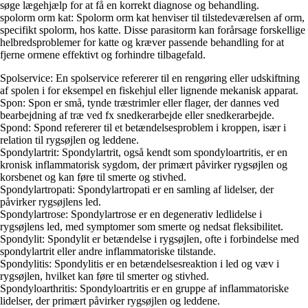
søge lægehjælp for at få en korrekt diagnose og behandling.
spolorm orm kat: Spolorm orm kat henviser til tilstedeværelsen af orm,
specifikt spolorm, hos katte. Disse parasitorm kan forårsage forskellige
helbredsproblemer for katte og kræver passende behandling for at
fjerne ormene effektivt og forhindre tilbagefald.
Spolservice: En spolservice refererer til en rengøring eller udskiftning
af spolen i for eksempel en fiskehjul eller lignende mekanisk apparat.
Spon: Spon er små, tynde træstrimler eller flager, der dannes ved
bearbejdning af træ ved fx snedkerarbejde eller snedkerarbejde.
Spond: Spond refererer til et betændelsesproblem i kroppen, især i
relation til rygsøjlen og leddene.
Spondylartrit: Spondylartrit, også kendt som spondyloartritis, er en
kronisk inflammatorisk sygdom, der primært påvirker rygsøjlen og
korsbenet og kan føre til smerte og stivhed.
Spondylartropati: Spondylartropati er en samling af lidelser, der
påvirker rygsøjlens led.
Spondylartrose: Spondylartrose er en degenerativ ledlidelse i
rygsøjlens led, med symptomer som smerte og nedsat fleksibilitet.
Spondylit: Spondylit er betændelse i rygsøjlen, ofte i forbindelse med
spondylartrit eller andre inflammatoriske tilstande.
Spondylitis: Spondylitis er en betændelsesreaktion i led og væv i
rygsøjlen, hvilket kan føre til smerter og stivhed.
Spondyloarthritis: Spondyloartritis er en gruppe af inflammatoriske
lidelser, der primært påvirker rygsøjlen og leddene.