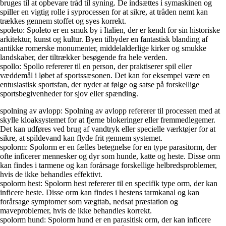
bruges til at opbevare tråd til syning. De indsættes i symaskinen og
spiller en vigtig rolle i syprocessen for at sikre, at tråden nemt kan
trækkes gennem stoffet og syes korrekt.
spoleto: Spoleto er en smuk by i Italien, der er kendt for sin historiske
arkitektur, kunst og kultur. Byen tilbyder en fantastisk blanding af
antikke romerske monumenter, middelalderlige kirker og smukke
landskaber, der tiltrækker besøgende fra hele verden.
spollo: Spollo refererer til en person, der praktiserer spil eller
væddemål i løbet af sportssæsonen. Det kan for eksempel være en
entusiastisk sportsfan, der nyder at følge og satse på forskellige
sportsbegivenheder for sjov eller spænding.
spolning av avlopp: Spolning av avlopp refererer til processen med at
skylle kloaksystemet for at fjerne blokeringer eller fremmedlegemer.
Det kan udføres ved brug af vandtryk eller specielle værktøjer for at
sikre, at spildevand kan flyde frit gennem systemet.
spolorm: Spolorm er en fælles betegnelse for en type parasitorm, der
ofte inficerer mennesker og dyr som hunde, katte og heste. Disse orm
kan findes i tarmene og kan forårsage forskellige helbredsproblemer,
hvis de ikke behandles effektivt.
spolorm hest: Spolorm hest refererer til en specifik type orm, der kan
inficere heste. Disse orm kan findes i hestens tarmkanal og kan
forårsage symptomer som vægttab, nedsat præstation og
maveproblemer, hvis de ikke behandles korrekt.
spolorm hund: Spolorm hund er en parasitisk orm, der kan inficere