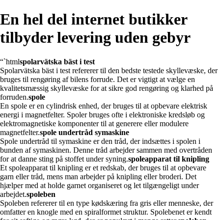
En hel del internet butikker
tilbyder levering uden gebyr
“`html
spolarvätska bäst i test
Spolarvätska bäst i test refererer til den bedste testede skyllevæske, der
bruges til rengøring af bilens forrude. Det er vigtigt at vælge en
kvalitetsmæssig skyllevæske for at sikre god rengøring og klarhed på
forruden.
spole
En spole er en cylindrisk enhed, der bruges til at opbevare elektrisk
energi i magnetfelter. Spoler bruges ofte i elektroniske kredsløb og
elektromagnetiske komponenter til at generere eller modulere
magnetfelter.
spole undertråd symaskine
Spole undertråd til symaskine er den tråd, der indsættes i spolen i
bunden af symaskinen. Denne tråd arbejder sammen med overtråden
for at danne sting på stoffet under syning.
spoleapparat til knipling
Et spoleapparat til knipling er et redskab, der bruges til at opbevare
garn eller tråd, mens man arbejder på knipling eller broderi. Det
hjælper med at holde garnet organiseret og let tilgængeligt under
arbejdet.
spoleben
Spoleben refererer til en type kødskæring fra gris eller menneske, der
omfatter en knogle med en spiralformet struktur. Spolebenet er kendt