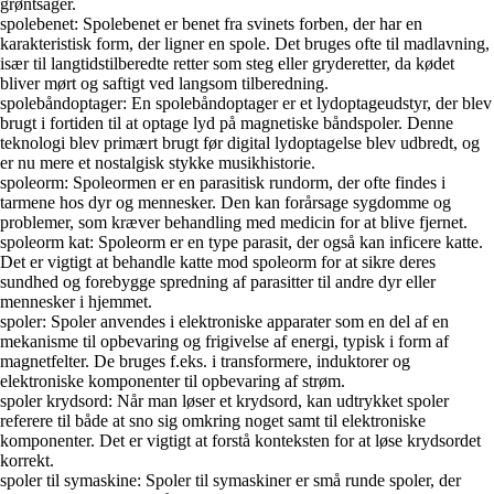
grøntsager.
spolebenet: Spolebenet er benet fra svinets forben, der har en
karakteristisk form, der ligner en spole. Det bruges ofte til madlavning,
især til langtidstilberedte retter som steg eller gryderetter, da kødet
bliver mørt og saftigt ved langsom tilberedning.
spolebåndoptager: En spolebåndoptager er et lydoptageudstyr, der blev
brugt i fortiden til at optage lyd på magnetiske båndspoler. Denne
teknologi blev primært brugt før digital lydoptagelse blev udbredt, og
er nu mere et nostalgisk stykke musikhistorie.
spoleorm: Spoleormen er en parasitisk rundorm, der ofte findes i
tarmene hos dyr og mennesker. Den kan forårsage sygdomme og
problemer, som kræver behandling med medicin for at blive fjernet.
spoleorm kat: Spoleorm er en type parasit, der også kan inficere katte.
Det er vigtigt at behandle katte mod spoleorm for at sikre deres
sundhed og forebygge spredning af parasitter til andre dyr eller
mennesker i hjemmet.
spoler: Spoler anvendes i elektroniske apparater som en del af en
mekanisme til opbevaring og frigivelse af energi, typisk i form af
magnetfelter. De bruges f.eks. i transformere, induktorer og
elektroniske komponenter til opbevaring af strøm.
spoler krydsord: Når man løser et krydsord, kan udtrykket spoler
referere til både at sno sig omkring noget samt til elektroniske
komponenter. Det er vigtigt at forstå konteksten for at løse krydsordet
korrekt.
spoler til symaskine: Spoler til symaskiner er små runde spoler, der