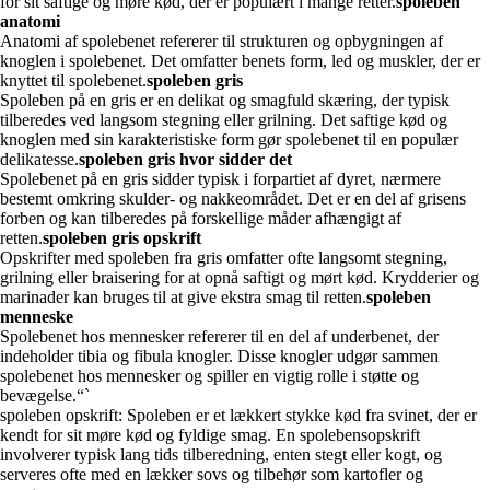
for sit saftige og møre kød, der er populært i mange retter.
spoleben
anatomi
Anatomi af spolebenet refererer til strukturen og opbygningen af
knoglen i spolebenet. Det omfatter benets form, led og muskler, der er
knyttet til spolebenet.
spoleben gris
Spoleben på en gris er en delikat og smagfuld skæring, der typisk
tilberedes ved langsom stegning eller grilning. Det saftige kød og
knoglen med sin karakteristiske form gør spolebenet til en populær
delikatesse.
spoleben gris hvor sidder det
Spolebenet på en gris sidder typisk i forpartiet af dyret, nærmere
bestemt omkring skulder- og nakkeområdet. Det er en del af grisens
forben og kan tilberedes på forskellige måder afhængigt af
retten.
spoleben gris opskrift
Opskrifter med spoleben fra gris omfatter ofte langsomt stegning,
grilning eller braisering for at opnå saftigt og mørt kød. Krydderier og
marinader kan bruges til at give ekstra smag til retten.
spoleben
menneske
Spolebenet hos mennesker refererer til en del af underbenet, der
indeholder tibia og fibula knogler. Disse knogler udgør sammen
spolebenet hos mennesker og spiller en vigtig rolle i støtte og
bevægelse.“`
spoleben opskrift: Spoleben er et lækkert stykke kød fra svinet, der er
kendt for sit møre kød og fyldige smag. En spolebensopskrift
involverer typisk lang tids tilberedning, enten stegt eller kogt, og
serveres ofte med en lækker sovs og tilbehør som kartofler og