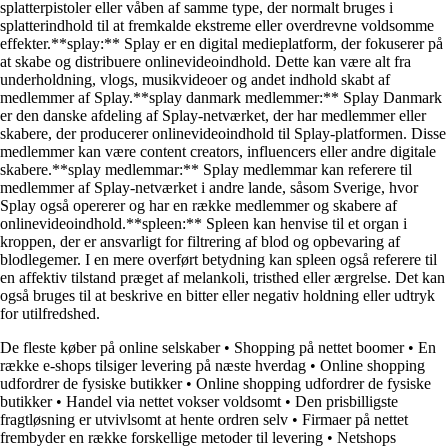
splatterpistoler eller våben af samme type, der normalt bruges i
splatterindhold til at fremkalde ekstreme eller overdrevne voldsomme
effekter.**splay:** Splay er en digital medieplatform, der fokuserer på
at skabe og distribuere onlinevideoindhold. Dette kan være alt fra
underholdning, vlogs, musikvideoer og andet indhold skabt af
medlemmer af Splay.**splay danmark medlemmer:** Splay Danmark
er den danske afdeling af Splay-netværket, der har medlemmer eller
skabere, der producerer onlinevideoindhold til Splay-platformen. Disse
medlemmer kan være content creators, influencers eller andre digitale
skabere.**splay medlemmar:** Splay medlemmar kan referere til
medlemmer af Splay-netværket i andre lande, såsom Sverige, hvor
Splay også opererer og har en række medlemmer og skabere af
onlinevideoindhold.**spleen:** Spleen kan henvise til et organ i
kroppen, der er ansvarligt for filtrering af blod og opbevaring af
blodlegemer. I en mere overført betydning kan spleen også referere til
en affektiv tilstand præget af melankoli, tristhed eller ærgrelse. Det kan
også bruges til at beskrive en bitter eller negativ holdning eller udtryk
for utilfredshed.
De fleste køber på online selskaber
•
Shopping på nettet boomer
•
En
række e-shops tilsiger levering på næste hverdag
•
Online shopping
udfordrer de fysiske butikker
•
Online shopping udfordrer de fysiske
butikker
•
Handel via nettet vokser voldsomt
•
Den prisbilligste
fragtløsning er utvivlsomt at hente ordren selv
•
Firmaer på nettet
frembyder en række forskellige metoder til levering
•
Netshops