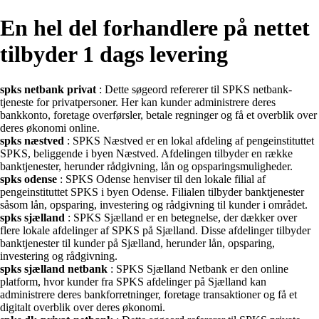
En hel del forhandlere på nettet
tilbyder 1 dags levering
spks netbank privat
: Dette søgeord refererer til SPKS netbank-
tjeneste for privatpersoner. Her kan kunder administrere deres
bankkonto, foretage overførsler, betale regninger og få et overblik over
deres økonomi online.
spks næstved
: SPKS Næstved er en lokal afdeling af pengeinstituttet
SPKS, beliggende i byen Næstved. Afdelingen tilbyder en række
banktjenester, herunder rådgivning, lån og opsparingsmuligheder.
spks odense
: SPKS Odense henviser til den lokale filial af
pengeinstituttet SPKS i byen Odense. Filialen tilbyder banktjenester
såsom lån, opsparing, investering og rådgivning til kunder i området.
spks sjælland
: SPKS Sjælland er en betegnelse, der dækker over
flere lokale afdelinger af SPKS på Sjælland. Disse afdelinger tilbyder
banktjenester til kunder på Sjælland, herunder lån, opsparing,
investering og rådgivning.
spks sjælland netbank
: SPKS Sjælland Netbank er den online
platform, hvor kunder fra SPKS afdelinger på Sjælland kan
administrere deres bankforretninger, foretage transaktioner og få et
digitalt overblik over deres økonomi.