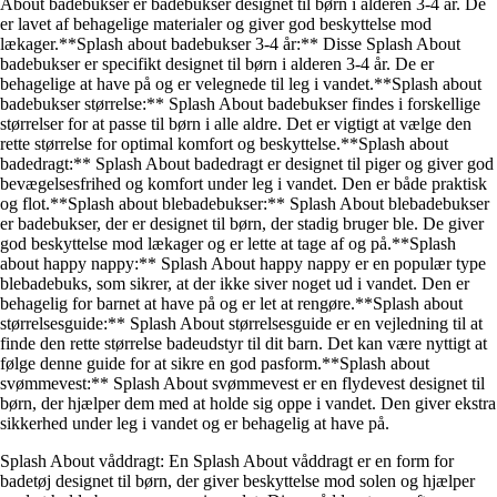
About badebukser er badebukser designet til børn i alderen 3-4 år. De
er lavet af behagelige materialer og giver god beskyttelse mod
lækager.**Splash about badebukser 3-4 år:** Disse Splash About
badebukser er specifikt designet til børn i alderen 3-4 år. De er
behagelige at have på og er velegnede til leg i vandet.**Splash about
badebukser størrelse:** Splash About badebukser findes i forskellige
størrelser for at passe til børn i alle aldre. Det er vigtigt at vælge den
rette størrelse for optimal komfort og beskyttelse.**Splash about
badedragt:** Splash About badedragt er designet til piger og giver god
bevægelsesfrihed og komfort under leg i vandet. Den er både praktisk
og flot.**Splash about blebadebukser:** Splash About blebadebukser
er badebukser, der er designet til børn, der stadig bruger ble. De giver
god beskyttelse mod lækager og er lette at tage af og på.**Splash
about happy nappy:** Splash About happy nappy er en populær type
blebadebuks, som sikrer, at der ikke siver noget ud i vandet. Den er
behagelig for barnet at have på og er let at rengøre.**Splash about
størrelsesguide:** Splash About størrelsesguide er en vejledning til at
finde den rette størrelse badeudstyr til dit barn. Det kan være nyttigt at
følge denne guide for at sikre en god pasform.**Splash about
svømmevest:** Splash About svømmevest er en flydevest designet til
børn, der hjælper dem med at holde sig oppe i vandet. Den giver ekstra
sikkerhed under leg i vandet og er behagelig at have på.
Splash About våddragt: En Splash About våddragt er en form for
badetøj designet til børn, der giver beskyttelse mod solen og hjælper