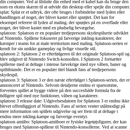
din computer. Ved at tilslutte din enhed med et kabel kan du bruge den
som en ekstra skærm til at udvide din desktop eller spejle din computer.
splat: Splat er et udtryk, der ofte bruges i forbindelse med lyden eller
handlingen af noget, der bliver kastet eller sprøjtet. Det kan for
eksempel referere til lyden af maling, der sprøjtes på en overflade eller
noget, der bliver kastet med en pludselig bevægelse.
splatoon: Splatoon er en populær tredjepersons skydespilserie udviklet
af Nintendo. Spillene fokuserer på farverige inkling-karakterer, der
kæmper i teams for at male territorium med maling. Splatoon-serien er
kendt for sin unikke gameplay og livlige visuelle stil.
splatoon 2: Splatoon 2 er efterfølgeren til det originale Splatoon-spil og
blev udgivet til Nintendo Switch-konsollen. I Splatoon 2 fortsætter
spillerne med at deltage i intense farvekrige med nye våben, baner og
spiltilstande. Det er en populær titel blandt fans af tredjepersons
skydespil.
splatoon 3: Splatoon 3 er den næste efterfølger i Splatoon-serien, der er
annonceret af Nintendo. Selvom detaljerne endnu er sparsomme,
forventes spillet at bygge videre på den succesfulde formula fra de
tidligere spil med nye funktioner, våben og karakterer.
splatoon 3 release date: Udgivelsesdatoen for Splatoon 3 er endnu ikke
blevet offentliggjort af Nintendo. Fans af serien venter utålmodigt på
mere information om spillets udgivelse og ser frem til at deltage i
endnu mere inkling-kampe og farverige eventyr.
splatoon amiibo: Splatoon-amiiboer er fysiske legetøjsfigurer, der kan
bruges med Splatoon-spillene til Nintendo-konsollerne. Ved at scanne