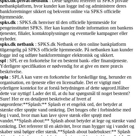
spks.dk-privat-netbank
: Dette søgeord refererer til SPKS private
netbankplatform, hvor kunder kan logge ind og administrere deres
bankforretninger sikkert og bekvemt online via SPKS officielle
hjemmeside.
spks.dk
: SPKS.dk henviser til den officielle hjemmeside for
pengeinstituttet SPKS. Her kan kunder finde information om bankens
tjenester, filialer, kontaktoplysninger og eventuelle kampagner eller
nyheder.
spks.dk netbank
: SPKS.dk Netbank er den online bankplatform
tilgængelig på SPKS officielle hjemmeside. På netbanken kan kunder
logge ind og udføre bankforretninger elektronisk og sikkert.
spl
: SPL er en forkortelse for en bestemt bank- eller finanstjeneste.
Yderligere specifikation er nødvendig for at give en mere præcis
beskrivelse.
spla
: SPLA kan være en forkortelse for forskellige ting, herunder en
organisation, en tjeneste eller en licensaftale. Det er vigtigt med
yderligere kontekst for at forstå betydningen af dette søgeord.Håber
dette var nyttigt! Lader det til, at du har spørgsmål til noget bestemt?
Sure! Her er en detaljeret beskrivelse af hvert af
søgeordene:**Splash:** Splash er et engelsk ord, der betyder at
stænke eller sprøjte vand omkring. Det bruges ofte i forbindelse med
leg i vand, hvor man kan lave sjove stænk eller sprøjt med
vandet.**Splash about:** Splash about betyder at lege og stænke vand
omkring. Det refererer til en aktivitet, hvor man hygger sig i vandet og
skaber små bølger eller stænk.**Splash about badebukser:** Splash