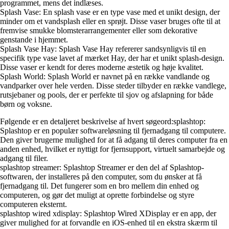
programmet, mens det indlæses.
Splash Vase: En splash vase er en type vase med et unikt design, der
minder om et vandsplash eller en sprøjt. Disse vaser bruges ofte til at
fremvise smukke blomsterarrangementer eller som dekorative
genstande i hjemmet.
Splash Vase Hay: Splash Vase Hay refererer sandsynligvis til en
specifik type vase lavet af mærket Hay, der har et unikt splash-design.
Disse vaser er kendt for deres moderne æstetik og høje kvalitet.
Splash World: Splash World er navnet på en række vandlande og
vandparker over hele verden. Disse steder tilbyder en række vandlege,
rutsjebaner og pools, der er perfekte til sjov og afslapning for både
børn og voksne.
Følgende er en detaljeret beskrivelse af hvert søgeord:splashtop:
Splashtop er en populær softwareløsning til fjernadgang til computere.
Den giver brugerne mulighed for at få adgang til deres computer fra en
anden enhed, hvilket er nyttigt for fjernsupport, virtuelt samarbejde og
adgang til filer.
splashtop streamer: Splashtop Streamer er den del af Splashtop-
softwaren, der installeres på den computer, som du ønsker at få
fjernadgang til. Det fungerer som en bro mellem din enhed og
computeren, og gør det muligt at oprette forbindelse og styre
computeren eksternt.
splashtop wired xdisplay: Splashtop Wired XDisplay er en app, der
giver mulighed for at forvandle en iOS-enhed til en ekstra skærm til