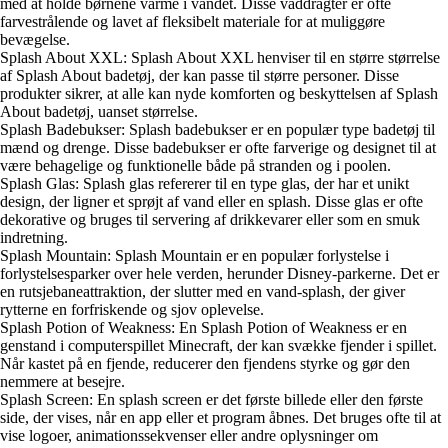
med at holde børnene varme i vandet. Disse våddragter er ofte
farvestrålende og lavet af fleksibelt materiale for at muliggøre
bevægelse.
Splash About XXL: Splash About XXL henviser til en større størrelse
af Splash About badetøj, der kan passe til større personer. Disse
produkter sikrer, at alle kan nyde komforten og beskyttelsen af Splash
About badetøj, uanset størrelse.
Splash Badebukser: Splash badebukser er en populær type badetøj til
mænd og drenge. Disse badebukser er ofte farverige og designet til at
være behagelige og funktionelle både på stranden og i poolen.
Splash Glas: Splash glas refererer til en type glas, der har et unikt
design, der ligner et sprøjt af vand eller en splash. Disse glas er ofte
dekorative og bruges til servering af drikkevarer eller som en smuk
indretning.
Splash Mountain: Splash Mountain er en populær forlystelse i
forlystelsesparker over hele verden, herunder Disney-parkerne. Det er
en rutsjebaneattraktion, der slutter med en vand-splash, der giver
rytterne en forfriskende og sjov oplevelse.
Splash Potion of Weakness: En Splash Potion of Weakness er en
genstand i computerspillet Minecraft, der kan svække fjender i spillet.
Når kastet på en fjende, reducerer den fjendens styrke og gør den
nemmere at besejre.
Splash Screen: En splash screen er det første billede eller den første
side, der vises, når en app eller et program åbnes. Det bruges ofte til at
vise logoer, animationssekvenser eller andre oplysninger om