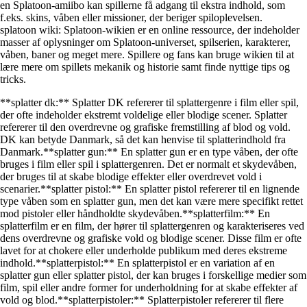
en Splatoon-amiibo kan spillerne få adgang til ekstra indhold, som
f.eks. skins, våben eller missioner, der beriger spiloplevelsen.
splatoon wiki: Splatoon-wikien er en online ressource, der indeholder
masser af oplysninger om Splatoon-universet, spilserien, karakterer,
våben, baner og meget mere. Spillere og fans kan bruge wikien til at
lære mere om spillets mekanik og historie samt finde nyttige tips og
tricks.
**splatter dk:** Splatter DK refererer til splattergenre i film eller spil,
der ofte indeholder ekstremt voldelige eller blodige scener. Splatter
refererer til den overdrevne og grafiske fremstilling af blod og vold.
DK kan betyde Danmark, så det kan henvise til splatterindhold fra
Danmark.**splatter gun:** En splatter gun er en type våben, der ofte
bruges i film eller spil i splattergenren. Det er normalt et skydevåben,
der bruges til at skabe blodige effekter eller overdrevet vold i
scenarier.**splatter pistol:** En splatter pistol refererer til en lignende
type våben som en splatter gun, men det kan være mere specifikt rettet
mod pistoler eller håndholdte skydevåben.**splatterfilm:** En
splatterfilm er en film, der hører til splattergenren og karakteriseres ved
dens overdrevne og grafiske vold og blodige scener. Disse film er ofte
lavet for at chokere eller underholde publikum med deres ekstreme
indhold.**splatterpistol:** En splatterpistol er en variation af en
splatter gun eller splatter pistol, der kan bruges i forskellige medier som
film, spil eller andre former for underholdning for at skabe effekter af
vold og blod.**splatterpistoler:** Splatterpistoler refererer til flere