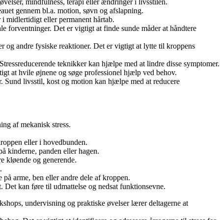
velser, mindfulness, terapi eller ændringer i livsstilen.
iveauet gennem bl.a. motion, søvn og afslapning.
 i midlertidigt eller permanent hårtab.
 forventninger. Det er vigtigt at finde sunde måder at håndtere
 andre fysiske reaktioner. Det er vigtigt at lytte til kroppens
 Stressreducerende teknikker kan hjælpe med at lindre disse symptomer.
igtigt at hvile øjnene og søge professionel hjælp ved behov.
. Sund livsstil, kost og motion kan hjælpe med at reducere
ning af mekanisk stress.
kroppen eller i hovedbunden.
på kinderne, panden eller hagen.
re kløende og generende.
.
på arme, ben eller andre dele af kroppen.
t. Det kan føre til udmattelse og nedsat funktionsevne.
rkshops, undervisning og praktiske øvelser lærer deltagerne at