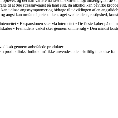
n oplever, og det kan variere fra lavt til ekstremt højt afhængigt af de st
e til at øge stressniveauet på lang sigt, da alkohol kan påvirke kroppen
fte kan udløse angstsymptomer og bidrage til udviklingen af en angstlidel
 og angst kan omfatte hjertebanken, øget svedtendens, rastløshed, ko
nternettet
•
Ekspansionen sker via internettet
•
De fleste køber på onlin
elskaber
•
Fremtidens vækst sker gennem online salg
•
Den mindst koste
 ved køb gennem anbefalede produkter.
m produktlinks. Indhold må ikke anvendes uden skriftlig tilladelse fra r