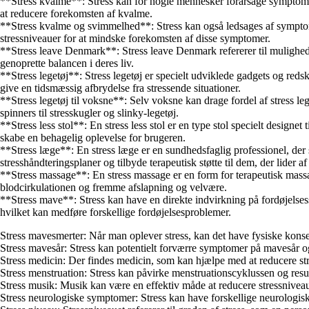
**Stress kvalme**: Stress kan for nogle mennesker forårsage symptomet kv
at reducere forekomsten af kvalme.
**Stress kvalme og svimmelhed**: Stress kan også ledsages af symptom
stressniveauer for at mindske forekomsten af disse symptomer.
**Stress leave Denmark**: Stress leave Denmark refererer til muligheden
genoprette balancen i deres liv.
**Stress legetøj**: Stress legetøj er specielt udviklede gadgets og red
give en tidsmæssig afbrydelse fra stressende situationer.
**Stress legetøj til voksne**: Selv voksne kan drage fordel af stress leg
spinners til stresskugler og slinky-legetøj.
**Stress less stol**: En stress less stol er en type stol specielt design
skabe en behagelig oplevelse for brugeren.
**Stress læge**: En stress læge er en sundhedsfaglig professionel, der s
stresshåndteringsplaner og tilbyde terapeutisk støtte til dem, der lider af 
**Stress massage**: En stress massage er en form for terapeutisk mass
blodcirkulationen og fremme afslapning og velvære.
**Stress mave**: Stress kan have en direkte indvirkning på fordøjels
hvilket kan medføre forskellige fordøjelsesproblemer.
Stress mavesmerter: Når man oplever stress, kan det have fysiske kons
Stress mavesår: Stress kan potentielt forværre symptomer på mavesår og b
Stress medicin: Der findes medicin, som kan hjælpe med at reducere stre
Stress menstruation: Stress kan påvirke menstruationscyklussen og resu
Stress musik: Musik kan være en effektiv måde at reducere stressnivea
Stress neurologiske symptomer: Stress kan have forskellige neurolog