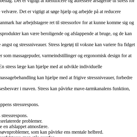
g. Det er vigtigt at identificere og adressere årsagerne til stress for
lvære. Det er vigtigt at søge hjælp og arbejde på at reducere
Danmark har arbejdstagere ret til stressorlov for at kunne komme sig og
tøjsprodukter kan være beroligende og afslappende at bruge, og de kan
ngst og stressniveauer. Stress legetøj til voksne kan variere fra fidget
tioner som massagepuder, varmeindstillinger og ergonomisk design for at
. En stress læge kan hjælpe med at udvikle individuelle
massagebehandling kan hjælpe med at frigive stressniveauer, forbedre
lsesbesvær i maven. Stress kan påvirke mave-tarmkanalens funktion,
ppens stressrespons.
 stressrespons.
nsrelaterede problemer.
e en afslappet atmosfære.
 søvnproblemer, som kan påvirke ens mentale helbred.