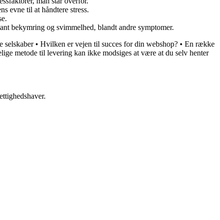
ressfaktorer, man står overfor.
s evne til at håndtere stress.
se.
nstant bekymring og svimmelhed, blandt andre symptomer.
e selskaber
•
Hvilken er vejen til succes for din webshop?
•
En række
lige metode til levering kan ikke modsiges at være at du selv henter
ettighedshaver.