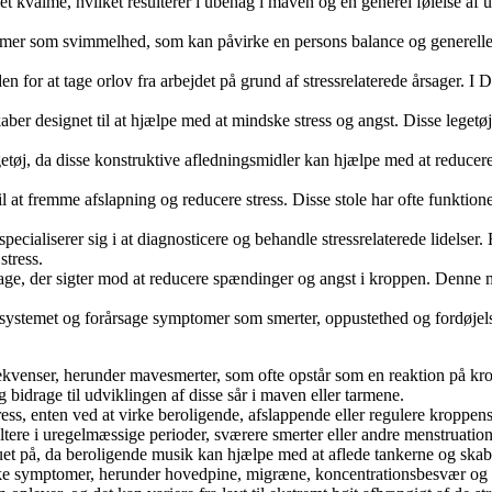
alme, hvilket resulterer i ubehag i maven og en generel følelse af ubeha
er som svimmelhed, som kan påvirke en persons balance og generelle ve
 for at tage orlov fra arbejdet på grund af stressrelaterede årsager. I 
skaber designet til at hjælpe med at mindske stress og angst. Disse lege
etøj, da disse konstruktive afledningsmidler kan hjælpe med at reducere a
et til at fremme afslapning og reducere stress. Disse stole har ofte funk
pecialiserer sig i at diagnosticere og behandle stressrelaterede lidelser
stress.
age, der sigter mod at reducere spændinger og angst i kroppen. Denne 
essystemet og forårsage symptomer som smerter, oppustethed og fordøje
ekvenser, herunder mavesmerter, som ofte opstår som en reaktion på kro
idrage til udviklingen af ​​disse sår i maven eller tarmene.
ss, enten ved at virke beroligende, afslappende eller regulere kroppens
ltere i uregelmæssige perioder, sværere smerter eller andre menstruatio
uet på, da beroligende musik kan hjælpe med at aflede tankerne og skab
iske symptomer, herunder hovedpine, migræne, koncentrationsbesvær og