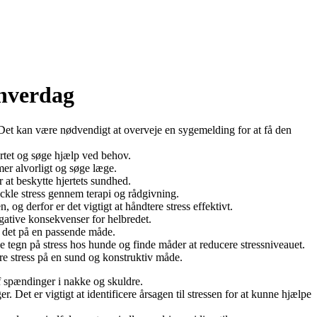
 hverdag
 Det kan være nødvendigt at overveje en sygemelding for at få den
ertet og søge hjælp ved behov.
mer alvorligt og søge læge.
r at beskytte hjertets sundhed.
ackle stress gennem terapi og rådgivning.
og derfor er det vigtigt at håndtere stress effektivt.
gative konsekvenser for helbredet.
e det på en passende måde.
e tegn på stress hos hunde og finde måder at reducere stressniveauet.
ere stress på en sund og konstruktiv måde.
f spændinger i nakke og skuldre.
 Det er vigtigt at identificere årsagen til stressen for at kunne hjælpe