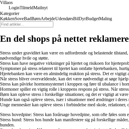
Villaos
Login
Tilmeld
Mailnyt
Kategorier
Køkken
Sove
Bad
Børn
Arbejde
Udendørs
Bil
Dyr
Budget
Maling
En del shops på nettet reklamere
Stress under graviditet kan være en udfordrende og belastende tilstand
nødvendige hvile og støtte.
Stress kan have negative virkninger på hjertet og risikoen for hjertepr
Symptomer på stress relateret til hjertet kan omfatte hjertebanken, hurti
Hjertebanken kan være en almindelig reaktion på stress. Det er vigtigt at
Når stress bliver overvældende, kan det være nødvendigt at søge hjælp fr
Stress kan påvirke hormonsystemet i kroppen og føre til ubalance i hormo
Hormoner spiller en vigtig rolle i kroppens respons på stress. Når stre
Børn kan opleve stress i forskellige situationer, og det er vigtigt at
Hunde kan også opleve stress, især i situationer med ændringer i deres
Unge mennesker kan opleve stress i forbindelse med skole, relationer, og
Stress hovedpine: Stress kan forårsage hovedpine, som ofte føles som e
Stress hund: Stress hos hunde kan manifestere sig på forskellige måder, 
hunden.