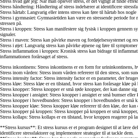
Stress hvad gør jeg: Når man oplever stress, er det vigtigt at finde effe
Stress håndtering: Håndtering af stress indebærer at identificere stress
Stress hårtab: Langvarig eller intens stress kan føre til hårtab hos nogl
Stress i gymnasiet: Gymnasietiden kan være en stressende periode for 
stressen på.
Stress i kroppen: Stress kan manifestere sig fysisk i kroppen gennem s
signaler.
Stress i maven: Stress kan påvirke maven og fordøjelsessystemet og re
Stress i øjet: Langvarig stress kan påvirke øjnene og føre til symptomer 
Stress inflammation i kroppen: Kronisk stress kan bidrage til inflamma
inflammationen forårsaget af stress.
Stress inkontinens: Stress inkontinens er en form for urininkontinens, h
Stress inom vården: Stress inom vården refererer til den stress, som su
Stress intensity factor: Stress intensity factor er en parameter, der brug
Stress kløe: Stress kløe er en tilstand, hvor stress kan forårsage kløe 
Stress knopper: Stress knopper er små røde knopper, der kan danne sig
Stress knopper i ansigtet: Stress knopper i ansigtet er små bumser ell
Stress knopper i hovedbunden: Stress knopper i hovedbunden er små k
Stress knopper kløe: Stress knopper kløe refererer til den kløe, der ka
Stress knopper på kroppen: Stress knopper på kroppen er små knopper,
Stress kollaps: Stress kollaps er en tilstand, hvor kroppen reagerer på 
**Stress kursus**: Et stress kursus er et program designet til at lære 
identificere stressfaktorer og implementere strategier til at tackle dem.