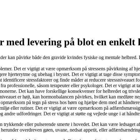
r med levering på blot en enkelt
, der kan påvirke både den gravide kvindes fysiske og mentale helbred.
oblemer. Det er vigtigt at være opmærksom på stressens påvirkning af hj
gere hjerterytme og ubehag i brystet. Det er vigtigt at tage disse sympto
 identificere stressfaktorer og finde måder at reducere stressniveauet fo
a professionelle, såsom terapeuter eller psykologer. Det er vigtigt at t
nerne. Det kan have forskellige konsekvenser for helbredet og trivslen, 
ssniveauet er højt, kan hormonbalancen påvirkes, hvilket kan medføre ne
 være opmærksom på tegn på stress hos børn og hjælpe dem med at håndter
 miljø eller rutiner. Det er vigtigt at være opmærksom på adfærdsmæssig
 andre udfordringer. Det er vigtigt at støtte og vejlede unge i at håndt
n trykkende eller pulserende smerte i hovedet. Det kan være ledsaget a
herunder overdreven gøen, uvane, nedsat appetit, eller adfærdsændringer.