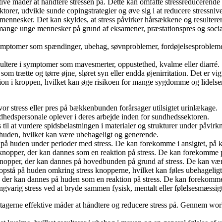
ktive måder at håndtere stressen på. Dette kan omfatte stressreducerende ø
faktorer, udvikle sunde copingstrategier og øve sig i at reducere stressn
e mennesker. Det kan skyldes, at stress påvirker hårsækkene og resulterer
mange unge mennesker på grund af eksamener, præstationspres og sociale
ymptomer som spændinger, ubehag, søvnproblemer, fordøjelsesproblemer og
sultere i symptomer som mavesmerter, oppustethed, kvalme eller diarré.
som trætte og tørre øjne, sløret syn eller endda øjenirritation. Det er v
tion i kroppen, hvilket kan øge risikoen for mange sygdomme og lidelser
vor stress eller pres på bækkenbunden forårsager utilsigtet urinlækage.
ndhedspersonale oplever i deres arbejde inden for sundhedssektoren.
es til at vurdere spidsbelastningen i materialer og strukturer under påvirk
på huden, hvilket kan være ubehageligt og generende.
 på huden under perioder med stress. De kan forekomme i ansigtet, på 
er knopper, der kan dannes som en reaktion på stress. De kan forekomme 
nopper, der kan dannes på hovedbunden på grund af stress. De kan væ
n opstå på huden omkring stress knopperne, hvilket kan føles ubehageligt
 der kan dannes på huden som en reaktion på stress. De kan forekomme 
langvarig stress ved at bryde sammen fysisk, mentalt eller følelsesmæssig
deltagerne effektive måder at håndtere og reducere stress på. Gennem wo