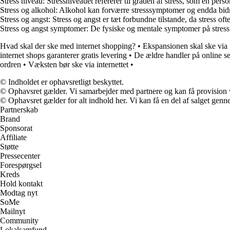
Stress niveau: Stressniveauet refererer til graden af stress, som en perso
Stress og alkohol: Alkohol kan forværre stresssymptomer og endda bidrag
Stress og angst: Stress og angst er tæt forbundne tilstande, da stress o
Stress og angst symptomer: De fysiske og mentale symptomer på stress
Hvad skal der ske med internet shopping?
•
Ekspansionen skal ske via i
internet shops garanterer gratis levering
•
De ældre handler på online s
ordren
•
Væksten bør ske via internettet
•
© Indholdet er ophavsretligt beskyttet.
© Ophavsret gælder. Vi samarbejder med partnere og kan få provision
© Ophavsret gælder for alt indhold her. Vi kan få en del af salget genne
Partnerskab
Brand
Sponsorat
Affiliate
Støtte
Pressecenter
Forespørgsel
Kreds
Hold kontakt
Modtag nyt
SoMe
Mailnyt
Community
Lokalsamfund