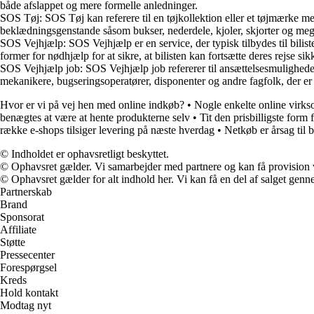
både afslappet og mere formelle anledninger.
SOS Tøj: SOS Tøj kan referere til en tøjkollektion eller et tøjmærke med
beklædningsgenstande såsom bukser, nederdele, kjoler, skjorter og meg
SOS Vejhjælp: SOS Vejhjælp er en service, der typisk tilbydes til bilist
former for nødhjælp for at sikre, at bilisten kan fortsætte deres rejse sikk
SOS Vejhjælp job: SOS Vejhjælp job refererer til ansættelsesmuligheder 
mekanikere, bugseringsoperatører, disponenter og andre fagfolk, der er de
Hvor er vi på vej hen med online indkøb?
•
Nogle enkelte online virks
benægtes at være at hente produkterne selv
•
Tit den prisbilligste form 
række e-shops tilsiger levering på næste hverdag
•
Netkøb er årsag til 
© Indholdet er ophavsretligt beskyttet.
© Ophavsret gælder. Vi samarbejder med partnere og kan få provision
© Ophavsret gælder for alt indhold her. Vi kan få en del af salget genne
Partnerskab
Brand
Sponsorat
Affiliate
Støtte
Pressecenter
Forespørgsel
Kreds
Hold kontakt
Modtag nyt