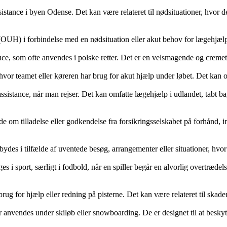
istance i byen Odense. Det kan være relateret til nødsituationer, hvor de
OUH) i forbindelse med en nødsituation eller akut behov for lægehjælp.
ce, som ofte anvendes i polske retter. Det er en velsmagende og creme
vor teamet eller køreren har brug for akut hjælp under løbet. Det kan ogs
assistance, når man rejser. Det kan omfatte lægehjælp i udlandet, tabt b
 om tilladelse eller godkendelse fra forsikringsselskabet på forhånd, 
lbydes i tilfælde af uventede besøg, arrangementer eller situationer, hvo
uges i sport, særligt i fodbold, når en spiller begår en alvorlig overtræ
ug for hjælp eller redning på pisterne. Det kan være relateret til skader
r anvendes under skiløb eller snowboarding. De er designet til at besk