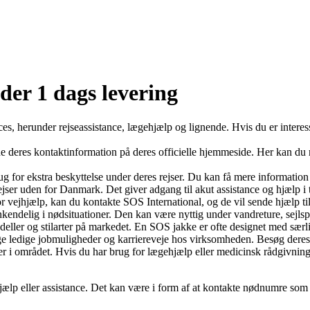
der 1 dags levering
ces, herunder rejseassistance, lægehjælp og lignende. Hvis du er intere
 deres kontaktinformation på deres officielle hjemmeside. Her kan du r
brug for ekstra beskyttelse under deres rejser. Du kan få mere informati
rejser uden for Danmark. Det giver adgang til akut assistance og hjælp i 
for vejhjælp, kan du kontakte SOS International, og de vil sende hjælp til
nkendelig i nødsituationer. Den kan være nyttig under vandreture, sejlspo
deller og stilarter på markedet. En SOS jakke er ofte designet med særl
ge ledige jobmuligheder og karriereveje hos virksomheden. Besøg deres
er i området. Hvis du har brug for lægehjælp eller medicinsk rådgivnin
hjælp eller assistance. Det kan være i form af at kontakte nødnumre som 