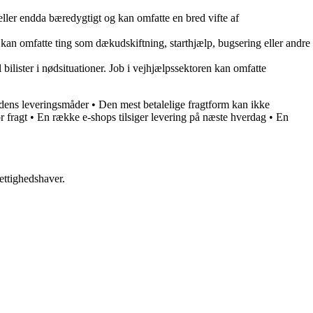
eller endda bæredygtigt og kan omfatte en bred vifte af
e kan omfatte ting som dækudskiftning, starthjælp, bugsering eller andre
ilister i nødsituationer. Job i vejhjælpssektoren kan omfatte
rdens leveringsmåder
•
Den mest betalelige fragtform kan ikke
r fragt
•
En række e-shops tilsiger levering på næste hverdag
•
En
ettighedshaver.