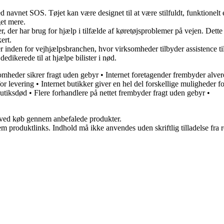
 navnet SOS. Tøjet kan være designet til at være stilfuldt, funktionelt 
et mere.
er, der har brug for hjælp i tilfælde af køretøjsproblemer på vejen. Dett
ert.
inden for vejhjælpsbranchen, hvor virksomheder tilbyder assistence til b
dikerede til at hjælpe bilister i nød.
omheder sikrer fragt uden gebyr
•
Internet foretagender frembyder alve
for levering
•
Internet butikker giver en hel del forskellige muligheder fo
butiksdød
•
Flere forhandlere på nettet frembyder fragt uden gebyr
•
 ved køb gennem anbefalede produkter.
m produktlinks. Indhold må ikke anvendes uden skriftlig tilladelse fra r