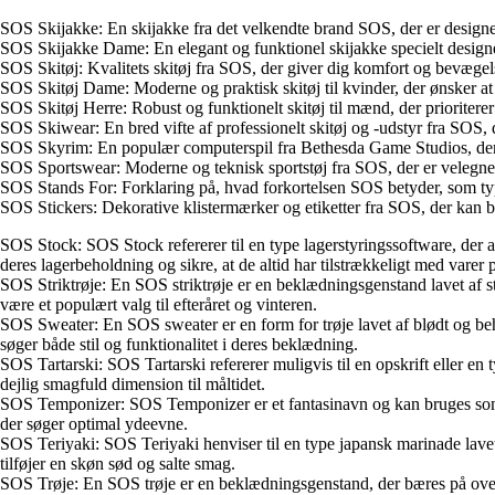
SOS Skijakke: En skijakke fra det velkendte brand SOS, der er designet
SOS Skijakke Dame: En elegant og funktionel skijakke specielt designet
SOS Skitøj: Kvalitets skitøj fra SOS, der giver dig komfort og bevægels
SOS Skitøj Dame: Moderne og praktisk skitøj til kvinder, der ønsker at 
SOS Skitøj Herre: Robust og funktionelt skitøj til mænd, der prioritere
SOS Skiwear: En bred vifte af professionelt skitøj og -udstyr fra SOS, de
SOS Skyrim: En populær computerspil fra Bethesda Game Studios, der f
SOS Sportswear: Moderne og teknisk sportstøj fra SOS, der er velegnet ti
SOS Stands For: Forklaring på, hvad forkortelsen SOS betyder, som ty
SOS Stickers: Dekorative klistermærker og etiketter fra SOS, der kan brug
SOS Stock: SOS Stock refererer til en type lagerstyringssoftware, der
deres lagerbeholdning og sikre, at de altid har tilstrækkeligt med varer p
SOS Striktrøje: En SOS striktrøje er en beklædningsgenstand lavet af stri
være et populært valg til efteråret og vinteren.
SOS Sweater: En SOS sweater er en form for trøje lavet af blødt og beha
søger både stil og funktionalitet i deres beklædning.
SOS Tartarski: SOS Tartarski refererer muligvis til en opskrift eller en ty
dejlig smagfuld dimension til måltidet.
SOS Temponizer: SOS Temponizer er et fantasinavn og kan bruges som et 
der søger optimal ydeevne.
SOS Teriyaki: SOS Teriyaki henviser til en type japansk marinade lavet a
tilføjer en skøn sød og salte smag.
SOS Trøje: En SOS trøje er en beklædningsgenstand, der bæres på overkrop