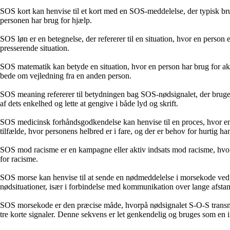
SOS kort kan henvise til et kort med en SOS-meddelelse, der typisk br
personen har brug for hjælp.
SOS løn er en betegnelse, der refererer til en situation, hvor en perso
presserende situation.
SOS matematik kan betyde en situation, hvor en person har brug for akut 
bede om vejledning fra en anden person.
SOS meaning refererer til betydningen bag SOS-nødsignalet, der bruges 
af dets enkelhed og lette at gengive i både lyd og skrift.
SOS medicinsk forhåndsgodkendelse kan henvise til en proces, hvor en 
tilfælde, hvor personens helbred er i fare, og der er behov for hurtig ha
SOS mod racisme er en kampagne eller aktiv indsats mod racisme, hvor 
for racisme.
SOS morse kan henvise til at sende en nødmeddelelse i morsekode ved hjæ
nødsituationer, især i forbindelse med kommunikation over lange afsta
SOS morsekode er den præcise måde, hvorpå nødsignalet S-O-S transmitte
tre korte signaler. Denne sekvens er let genkendelig og bruges som en