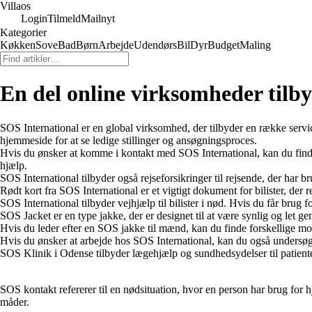
Villaos
Login
Tilmeld
Mailnyt
Kategorier
Køkken
Sove
Bad
Børn
Arbejde
Udendørs
Bil
Dyr
Budget
Maling
En del online virksomheder tilby
SOS International er en global virksomhed, der tilbyder en række servi
hjemmeside for at se ledige stillinger og ansøgningsproces.
Hvis du ønsker at komme i kontakt med SOS International, kan du finde
hjælp.
SOS International tilbyder også rejseforsikringer til rejsende, der har 
Rødt kort fra SOS International er et vigtigt dokument for bilister, der 
SOS International tilbyder vejhjælp til bilister i nød. Hvis du får brug 
SOS Jacket er en type jakke, der er designet til at være synlig og let ge
Hvis du leder efter en SOS jakke til mænd, kan du finde forskellige mo
Hvis du ønsker at arbejde hos SOS International, kan du også undersø
SOS Klinik i Odense tilbyder lægehjælp og sundhedsydelser til patient
SOS kontakt refererer til en nødsituation, hvor en person har brug for 
måder.