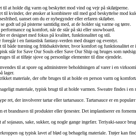
 til at holde dig varm og beskyttet mod vind og vejr på skiløjperne.
 til kvinder, der ønsker at kombinere stil med god beskyttelse mod kul
esfrihed, uanset om du er nybegynder eller erfaren skiløber.
se godt ud på pisterne samtidig med, at de holder sig varme og tørre.
r performance og komfort, når de står på ski eller snowboard.
r er designet med fokus på kvalitet, funktionalitet og stil.
oregår i en fantastisk fantasy-verden med drager og eventyr.
l både træning og fritidsaktiviteter, hvor komfort og funktionalitet er 
pisk står for Save Our Souls eller Save Our Ship og bruges som nødsig
es til at tilføje sjove og personlige elementer til dine ejendele.
 anvendes til at spore og administrere beholdningen af varer i en virk
å lager.
kket materiale, der ofte bruges til at holde en person varm og komfortabe
geligt materiale, typisk brugt til at holde varmen. Sweatre findes i en
pe ret, der involverer tartar eller tartarsauce. Tartarsauce er en populær k
brandnavn til produkter eller tjenester. Det implantiserer en fornemmel
f sojasaus, sake, sukker, og nogle gange ingefær. Teriyaki-sauce bruges o
pen og typisk lavet af blød og behagelig materiale. Trøjer kan findes i 