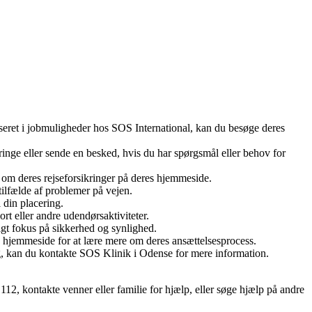
sseret i jobmuligheder hos SOS International, kan du besøge deres
inge eller sende en besked, hvis du har spørgsmål eller behov for
on om deres rejseforsikringer på deres hjemmeside.
tilfælde af problemer på vejen.
 din placering.
rt eller andre udendørsaktiviteter.
igt fokus på sikkerhed og synlighed.
 hjemmeside for at lære mere om deres ansættelsesprocess.
g, kan du kontakte SOS Klinik i Odense for mere information.
112, kontakte venner eller familie for hjælp, eller søge hjælp på andre