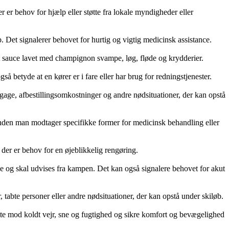
r er behov for hjælp eller støtte fra lokale myndigheder eller
 Det signalerer behovet for hurtig og vigtig medicinsk assistance.
t sauce lavet med champignon svampe, løg, fløde og krydderier.
å betyde at en kører er i fare eller har brug for redningstjenester.
agage, afbestillingsomkostninger og andre nødsituationer, der kan opstå
inden man modtager specifikke former for medicinsk behandling eller
r der er behov for en øjeblikkelig rengøring.
delse og skal udvises fra kampen. Det kan også signalere behovet for akut
, tabte personer eller andre nødsituationer, der kan opstå under skiløb.
ytte mod koldt vejr, sne og fugtighed og sikre komfort og bevægelighed