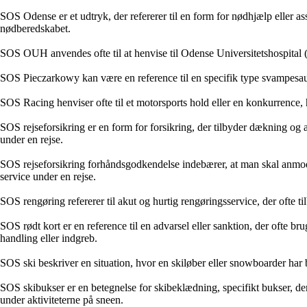
SOS Odense er et udtryk, der refererer til en form for nødhjælp eller ass
nødberedskabet.
SOS OUH anvendes ofte til at henvise til Odense Universitetshospital (
SOS Pieczarkowy kan være en reference til en specifik type svampesau
SOS Racing henviser ofte til et motorsports hold eller en konkurrence, h
SOS rejseforsikring er en form for forsikring, der tilbyder dækning og 
under en rejse.
SOS rejseforsikring forhåndsgodkendelse indebærer, at man skal anmode
service under en rejse.
SOS rengøring refererer til akut og hurtig rengøringsservice, der ofte ti
SOS rødt kort er en reference til en advarsel eller sanktion, der ofte br
handling eller indgreb.
SOS ski beskriver en situation, hvor en skiløber eller snowboarder har br
SOS skibukser er en betegnelse for skibeklædning, specifikt bukser, de
under aktiviteterne på sneen.