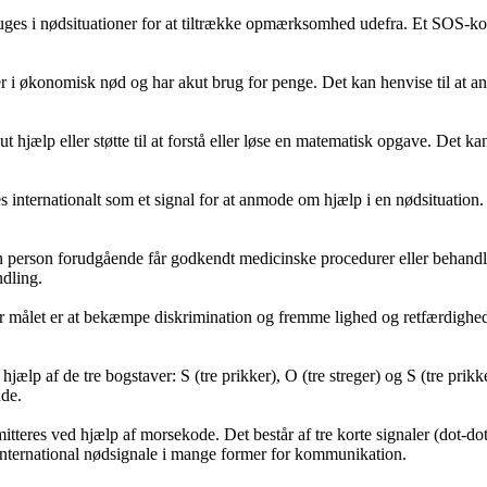
uges i nødsituationer for at tiltrække opmærksomhed udefra. Et SOS-kor
n er i økonomisk nød og har akut brug for penge. Det kan henvise til at 
hjælp eller støtte til at forstå eller løse en matematisk opgave. Det ka
internationalt som et signal for at anmode om hjælp i en nødsituation. 
person forudgående får godkendt medicinske procedurer eller behandling
ndling.
målet er at bekæmpe diskrimination og fremme lighed og retfærdighed. 
lp af de tre bogstaver: S (tre prikker), O (tre streger) og S (tre prik
nde.
res ved hjælp af morsekode. Det består af tre korte signaler (dot-dot-
 international nødsignale i mange former for kommunikation.