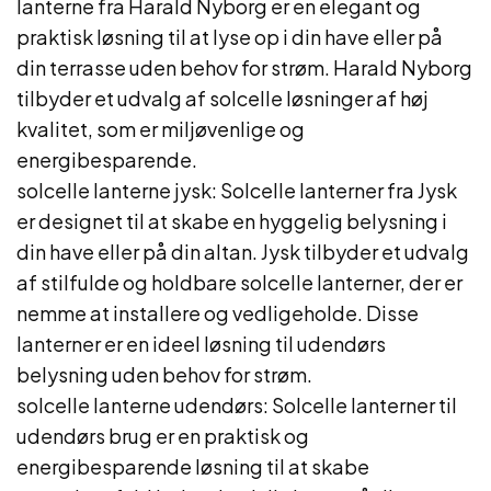
lanterne fra Harald Nyborg er en elegant og
praktisk løsning til at lyse op i din have eller på
din terrasse uden behov for strøm. Harald Nyborg
tilbyder et udvalg af solcelle løsninger af høj
kvalitet, som er miljøvenlige og
energibesparende.
solcelle lanterne jysk: Solcelle lanterner fra Jysk
er designet til at skabe en hyggelig belysning i
din have eller på din altan. Jysk tilbyder et udvalg
af stilfulde og holdbare solcelle lanterner, der er
nemme at installere og vedligeholde. Disse
lanterner er en ideel løsning til udendørs
belysning uden behov for strøm.
solcelle lanterne udendørs: Solcelle lanterner til
udendørs brug er en praktisk og
energibesparende løsning til at skabe