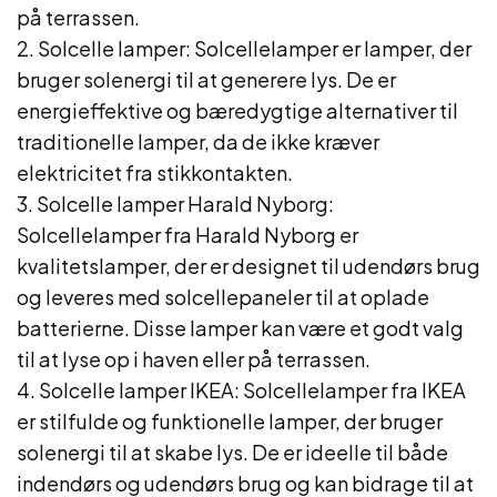
på terrassen.
2. Solcelle lamper: Solcellelamper er lamper, der
bruger solenergi til at generere lys. De er
energieffektive og bæredygtige alternativer til
traditionelle lamper, da de ikke kræver
elektricitet fra stikkontakten.
3. Solcelle lamper Harald Nyborg:
Solcellelamper fra Harald Nyborg er
kvalitetslamper, der er designet til udendørs brug
og leveres med solcellepaneler til at oplade
batterierne. Disse lamper kan være et godt valg
til at lyse op i haven eller på terrassen.
4. Solcelle lamper IKEA: Solcellelamper fra IKEA
er stilfulde og funktionelle lamper, der bruger
solenergi til at skabe lys. De er ideelle til både
indendørs og udendørs brug og kan bidrage til at