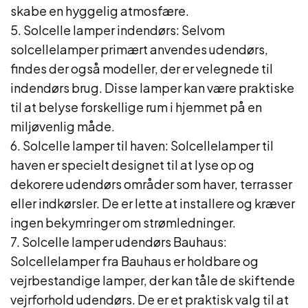
skabe en hyggelig atmosfære.
5. Solcelle lamper indendørs: Selvom
solcellelamper primært anvendes udendørs,
findes der også modeller, der er velegnede til
indendørs brug. Disse lamper kan være praktiske
til at belyse forskellige rum i hjemmet på en
miljøvenlig måde.
6. Solcelle lamper til haven: Solcellelamper til
haven er specielt designet til at lyse op og
dekorere udendørs områder som haver, terrasser
eller indkørsler. De er lette at installere og kræver
ingen bekymringer om strømledninger.
7. Solcelle lamper udendørs Bauhaus:
Solcellelamper fra Bauhaus er holdbare og
vejrbestandige lamper, der kan tåle de skiftende
vejrforhold udendørs. De er et praktisk valg til at