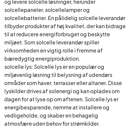
og levere solcelle løsninger, herunder
solcellepaneler, solcellelamper og
solcellebatterier. En pålidelig solcelle leverandør
tilbyder produkter af høj kvalitet, der kan bidrage
til at reducere energiforbruget og beskytte
miljøet. Som solcelle leverandør spiller
virksomheden en vigtig rolle i fremme af
bæredygtig energiproduktion.
solcelle lys: Solcelle lys er en populær og
miljøvenlig løsning til belysning af udendørs
områder som haver, terrasser eller altaner. Disse
lyskilder drives af solenergi og kan oplades om
dagen for at lyse op om aftenen. Solcelle lys er
energibesparende, nemme at installere og
vedligeholde, og skaber en behagelig
atmosfære uden behov for strømkilder.