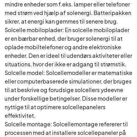
mindre enheder som f.eks. lamper eller telefoner
med strøm ved hjælp af solenergi. Batteripakken
sikrer, at energi kan gemmes til senere brug.
Solcelle mobiloplader: En solcelle mobiloplader
er en bærbar enhed, der bruger solenergi til at
oplade mobiltelefoner og andre elektroniske
enheder. Den er ideel til udendørs aktiviteter eller
situations, hvor der ikke er adgang til strømstik.
Solcelle model: Solcellemodeller er matematiske
eller computerbaserede simulationer, der bruges
til at beskrive og forudsige solcellers ydeevne
under forskellige betingelser. Disse modeller er
nyttige til at optimere solcellepanelers
effektivitet.
Solcelle montage: Solcellemontage refererer til
processen med at installere solcellepaneler på