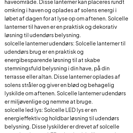
haveområde. Disse lanterner kan placeres rundt
omkring i haven og oplades af solens energi i
løbet af dagen for at lyse op om aftenen. Solcelle
lanterner til haven er en praktisk og dekorativ
løsning til udendørs belysning.
solcelle lanterner udendørs: Solcelle lanterner til
udendørs brug er en praktisk og
energibesparende løsning til at skabe
stemningsfuld belysning i din have, på din
terrasse eller altan. Disse lanterner oplades af
solens stråler og giver en blød og behagelig
lyskilde om aftenen. Solcelle lanterner udendørs
er miljøvenlige og nemme at bruge.
solcelle led lys: Solcelle LED lys er en
energieffektiv og holdbar løsning til udendørs
belysning. Disse lyskilder er drevet af solcelle