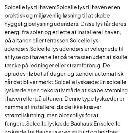
Solcelle lys til haven:Solcelle lys til haven er en
praktisk og miljøvenlig løsning til at skabe
hyggelig belysning udendørs. Disse lys får deres
energi fra solen og er lette at installere i haven,
på altanen eller terrassen.Solcelle lys
udendørs:Solcelle lys udendørs er velegnede til
at lyse op i haven eller på terrassen uden at skulle
tænke på ledninger eller strømforbrug. De
oplades i løbet af dagen og tænder automatisk
når det bliver mørkt.Solcelle lyskæde:En solcelle
lyskæde er en dekorativ måde at skabe stemning
i haven eller på altanen. Denne type lyskæder er
nemme at installere, da de ikke kræver
strømtilslutning, men blot sollys for at
fungere.Solcelle lyskæde Bauhaus:En solcelle
lyskæde fra Bauhaus er en stilfuld og holdbar