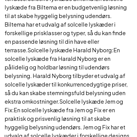
lyskæde fra Biltema er en budgetvenlig løsning
til at skabe hyggelig belysning udendørs.
Biltema har et udvalg af solcelle lyskæder i
forskellige prisklasser og typer, så du kan finde
en passende løsning til din have eller
terrasse.Solcelle lyskæde Harald Nyborg:En
solcelle lyskæde fra Harald Nyborg er en
pålidelig og holdbar løsning til udendørs
belysning. Harald Nyborg tilbyder et udvalg af
solcelle lyskæder til konkurrencedygtige priser,
så du kan skabe stemningsfuld belysning uden
ekstra omkostninger.Solcelle lyskæde Jem og
Fix:En solcelle lyskæde fra Jem og Fix er en
praktisk og prisvenlig løsning til at skabe
hyggelig belysning udendørs. Jem og Fix har et
udvalg af solcelle lyskæder i forskellige designs