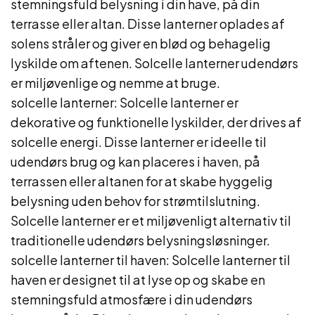
stemningsfuld belysning i din have, på din
terrasse eller altan. Disse lanterner oplades af
solens stråler og giver en blød og behagelig
lyskilde om aftenen. Solcelle lanterner udendørs
er miljøvenlige og nemme at bruge.
solcelle lanterner: Solcelle lanterner er
dekorative og funktionelle lyskilder, der drives af
solcelle energi. Disse lanterner er ideelle til
udendørs brug og kan placeres i haven, på
terrassen eller altanen for at skabe hyggelig
belysning uden behov for strømtilslutning.
Solcelle lanterner er et miljøvenligt alternativ til
traditionelle udendørs belysningsløsninger.
solcelle lanterner til haven: Solcelle lanterner til
haven er designet til at lyse op og skabe en
stemningsfuld atmosfære i din udendørs