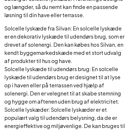
og længder, så du nemt kan finde en passende
løsning til din have eller terrasse.
Solcelle lyskæde fra Silvan: En solcelle lyskæde
er en dekorativ lyskæde til udendørs brug, som er
drevet af solenergi. Den kan købes hos Silvan, en
kendt byggemarkedskæde med et stort udvalg
af produkter til hus og have.
Solcelle lyskæde til udendørs brug: En solcelle
lyskæde til udendørs brug er designet til at lyse
op i haven eller på terrassen ved hjælp af
solenergi. Den er velegnet til at skabe stemning
og hygge om aftenen uden brug af elektricitet.
Solcelle lyskæder: Solcelle lyskæder er et
populært valg til udendørs belysning, da de er
energieffektive og miljøvenlige. De kan bruges til