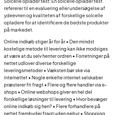
Solcelle oplader test: En solcelle oplader test
refererer til en evaluering eller undersøgelse af
ydeevnen og kvaliteten af forskellige solcelle
opladere for at identificere de bedste produkter
på markedet.
Online indkøb stiger år for år
•
Den mindst
kostelige metode til levering kan ikke modsiges
at være at du selv henter ordren
•
Forretninger på
nettet udlover diverse forskellige
leveringsmetoder
•
Væksten bør ske via
internettet
•
Nogle enkelte internet selskaber
præsterer fri fragt
•
Flere og flere handler via e-
shops
•
Online webshops giver en hel del
forskellige løsninger til levering
•
Hvor bevæger
online indkøb sig hen?
•
Flere forhandlere på
nettet frembyder fragt uden gebyr
•
Shopping