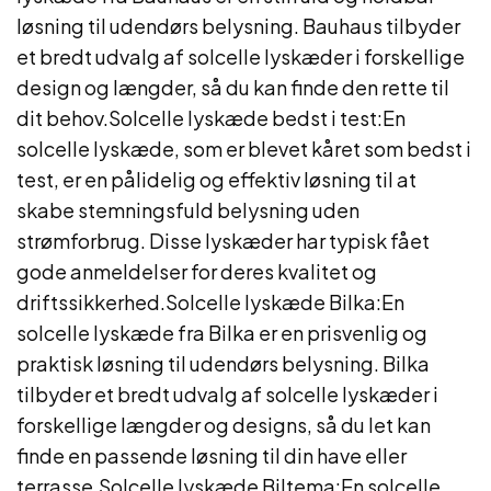
løsning til udendørs belysning. Bauhaus tilbyder
et bredt udvalg af solcelle lyskæder i forskellige
design og længder, så du kan finde den rette til
dit behov.Solcelle lyskæde bedst i test:En
solcelle lyskæde, som er blevet kåret som bedst i
test, er en pålidelig og effektiv løsning til at
skabe stemningsfuld belysning uden
strømforbrug. Disse lyskæder har typisk fået
gode anmeldelser for deres kvalitet og
driftssikkerhed.Solcelle lyskæde Bilka:En
solcelle lyskæde fra Bilka er en prisvenlig og
praktisk løsning til udendørs belysning. Bilka
tilbyder et bredt udvalg af solcelle lyskæder i
forskellige længder og designs, så du let kan
finde en passende løsning til din have eller
terrasse.Solcelle lyskæde Biltema:En solcelle