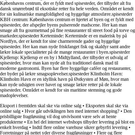
Københavns centrum, der er fyldt med spisesteder, der tilbyder alt fra
dansk smørrebrød til eksotiske retter fra hele verden. Området er kendt
for sin kulinariske mangfoldighed og hyggelige atmosfære.spisesteder
KBH centrum: Københavns centrum er hjertet af byen og er fyldt med
spisesteder, der afspejler byens pulserende madscene. Her kan man
smage alt fra gourmetmad på fine restauranter til street food på torve og
markeder.spisesteder Kerteminde: Kerteminde er en malerisk by på
Nordfyn, der er kendt for sine charmerende gader og hyggelige
spisesteder. Her kan man nyde friskfanget fisk og skaldyr samt andre
lækre lokale specialiteter på de mange restauranter i byen.spisesteder
Kjellerup: Kjellerup er en by i Midtjylland, der tilbyder et udvalg af
spisesteder, hvor man kan nyde alt fra traditionel dansk mad til
moderne gastronomi. Byen har flere hyggelige caféer og restauranter,
der byder på lækre smagsoplevelser.spisesteder Klintholm Havn:
Klintholm Havn er en idyllisk havn på Østkysten af Møn, hvor man
kan nyde udsigten over havet og smage lækre retter på de lokale
spisesteder. Området er kendt for sin maritime stemning og gode
madoplevelser.
Eksport i fremtiden skal ske via online salg
•
Eksporten skal ske via
online salg
•
Hvor går udviklingen hen med internet shopping?
•
Den
prisbilligste fragtløsning vil dog utvivlsomt være selv at hente
produkterne
•
En hel del internet webshops tilbyder levering på blot en
enkelt hverdag
•
Indtil flere online varehuse sikrer gebyrfri levering
•
Forretninger på nettet yder diverse fragtløsninger
•
Flere og flere