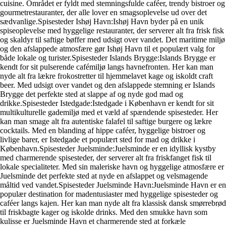
cuisine. Området er fyldt med stemningsfulde caféer, trendy bistroer og
gourmetrestauranter, der alle lover en smagsoplevelse ud over det
sædvanlige.Spisesteder Ishøj Havn:Ishøj Havn byder på en unik
spiseoplevelse med hyggelige restauranter, der serverer alt fra frisk fisk
og skaldyr til saftige bøffer med udsigt over vandet. Det maritime miljø
og den afslappede atmosfære gør Ishøj Havn til et populært valg for
både lokale og turister.Spisesteder Islands Brygge:Islands Brygge er
kendt for sit pulserende cafémiljø langs havnefronten. Her kan man
nyde alt fra lækre frokostretter til hjemmelavet kage og iskoldt craft
beer. Med udsigt over vandet og den afslappede stemning er Islands
Brygge det perfekte sted at slappe af og nyde god mad og
drikke.Spisesteder Istedgade:Istedgade i København er kendt for sit
multikulturelle gademiljø med et væld af spændende spisesteder. Her
kan man smage alt fra autentiske falafel til saftige burgere og lækre
cocktails. Med en blanding af hippe caféer, hyggelige bistroer og
livlige barer, er Istedgade et populært sted for mad og drikke i
København.Spisesteder Juelsminde:Juelsminde er en idyllisk kystby
med charmerende spisesteder, der serverer alt fra friskfanget fisk til
lokale specialiteter. Med sin maleriske havn og hyggelige atmosfære er
Juelsminde det perfekte sted at nyde en afslappet og velsmagende
måltid ved vandet.Spisesteder Juelsminde Havn:Juelsminde Havn er en
populær destination for madentusiaster med hyggelige spisesteder og
caféer langs kajen. Her kan man nyde alt fra klassisk dansk smørrebrød
til friskbagte kager og iskolde drinks. Med den smukke havn som
kulisse er Juelsminde Havn et charmerende sted at forkæle