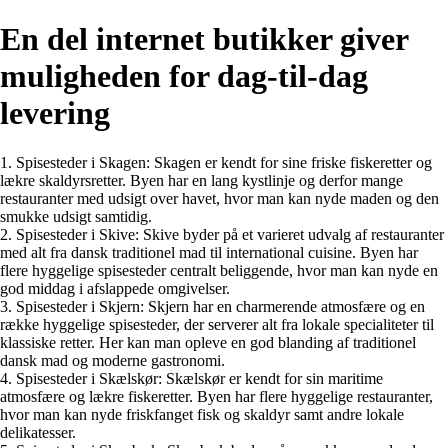
En del internet butikker giver
muligheden for dag-til-dag
levering
1. Spisesteder i Skagen: Skagen er kendt for sine friske fiskeretter og
lækre skaldyrsretter. Byen har en lang kystlinje og derfor mange
restauranter med udsigt over havet, hvor man kan nyde maden og den
smukke udsigt samtidig.
2. Spisesteder i Skive: Skive byder på et varieret udvalg af restauranter
med alt fra dansk traditionel mad til international cuisine. Byen har
flere hyggelige spisesteder centralt beliggende, hvor man kan nyde en
god middag i afslappede omgivelser.
3. Spisesteder i Skjern: Skjern har en charmerende atmosfære og en
række hyggelige spisesteder, der serverer alt fra lokale specialiteter til
klassiske retter. Her kan man opleve en god blanding af traditionel
dansk mad og moderne gastronomi.
4. Spisesteder i Skælskør: Skælskør er kendt for sin maritime
atmosfære og lækre fiskeretter. Byen har flere hyggelige restauranter,
hvor man kan nyde friskfanget fisk og skaldyr samt andre lokale
delikatesser.