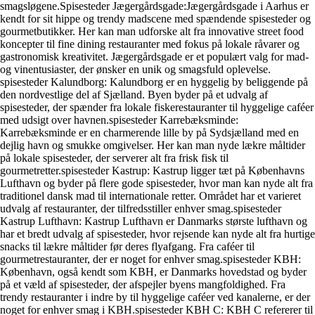
smagsløgene.Spisesteder Jægergårdsgade:Jægergårdsgade i Aarhus er
kendt for sit hippe og trendy madscene med spændende spisesteder og
gourmetbutikker. Her kan man udforske alt fra innovative street food
koncepter til fine dining restauranter med fokus på lokale råvarer og
gastronomisk kreativitet. Jægergårdsgade er et populært valg for mad-
og vinentusiaster, der ønsker en unik og smagsfuld oplevelse.
spisesteder Kalundborg: Kalundborg er en hyggelig by beliggende på
den nordvestlige del af Sjælland. Byen byder på et udvalg af
spisesteder, der spænder fra lokale fiskerestauranter til hyggelige caféer
med udsigt over havnen.spisesteder Karrebæksminde:
Karrebæksminde er en charmerende lille by på Sydsjælland med en
dejlig havn og smukke omgivelser. Her kan man nyde lækre måltider
på lokale spisesteder, der serverer alt fra frisk fisk til
gourmetretter.spisesteder Kastrup: Kastrup ligger tæt på Københavns
Lufthavn og byder på flere gode spisesteder, hvor man kan nyde alt fra
traditionel dansk mad til internationale retter. Området har et varieret
udvalg af restauranter, der tilfredsstiller enhver smag.spisesteder
Kastrup Lufthavn: Kastrup Lufthavn er Danmarks største lufthavn og
har et bredt udvalg af spisesteder, hvor rejsende kan nyde alt fra hurtige
snacks til lækre måltider før deres flyafgang. Fra caféer til
gourmetrestauranter, der er noget for enhver smag.spisesteder KBH:
København, også kendt som KBH, er Danmarks hovedstad og byder
på et væld af spisesteder, der afspejler byens mangfoldighed. Fra
trendy restauranter i indre by til hyggelige caféer ved kanalerne, er der
noget for enhver smag i KBH.spisesteder KBH C: KBH C refererer til