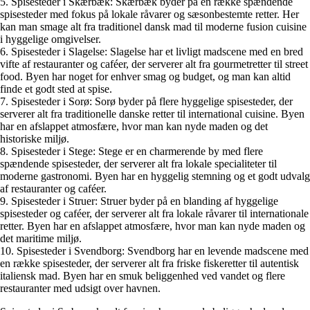
5. Spisesteder i Skærbæk: Skærbæk byder på en række spændende
spisesteder med fokus på lokale råvarer og sæsonbestemte retter. Her
kan man smage alt fra traditionel dansk mad til moderne fusion cuisine
i hyggelige omgivelser.
6. Spisesteder i Slagelse: Slagelse har et livligt madscene med en bred
vifte af restauranter og caféer, der serverer alt fra gourmetretter til street
food. Byen har noget for enhver smag og budget, og man kan altid
finde et godt sted at spise.
7. Spisesteder i Sorø: Sorø byder på flere hyggelige spisesteder, der
serverer alt fra traditionelle danske retter til international cuisine. Byen
har en afslappet atmosfære, hvor man kan nyde maden og det
historiske miljø.
8. Spisesteder i Stege: Stege er en charmerende by med flere
spændende spisesteder, der serverer alt fra lokale specialiteter til
moderne gastronomi. Byen har en hyggelig stemning og et godt udvalg
af restauranter og caféer.
9. Spisesteder i Struer: Struer byder på en blanding af hyggelige
spisesteder og caféer, der serverer alt fra lokale råvarer til internationale
retter. Byen har en afslappet atmosfære, hvor man kan nyde maden og
det maritime miljø.
10. Spisesteder i Svendborg: Svendborg har en levende madscene med
en række spisesteder, der serverer alt fra friske fiskeretter til autentisk
italiensk mad. Byen har en smuk beliggenhed ved vandet og flere
restauranter med udsigt over havnen.