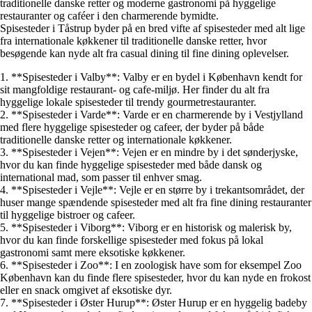
traditionelle danske retter og moderne gastronomi på hyggelige
restauranter og caféer i den charmerende bymidte.
Spisesteder i Tåstrup byder på en bred vifte af spisesteder med alt lige
fra internationale køkkener til traditionelle danske retter, hvor
besøgende kan nyde alt fra casual dining til fine dining oplevelser.
1. **Spisesteder i Valby**: Valby er en bydel i København kendt for
sit mangfoldige restaurant- og cafe-miljø. Her finder du alt fra
hyggelige lokale spisesteder til trendy gourmetrestauranter.
2. **Spisesteder i Varde**: Varde er en charmerende by i Vestjylland
med flere hyggelige spisesteder og cafeer, der byder på både
traditionelle danske retter og internationale køkkener.
3. **Spisesteder i Vejen**: Vejen er en mindre by i det sønderjyske,
hvor du kan finde hyggelige spisesteder med både dansk og
international mad, som passer til enhver smag.
4. **Spisesteder i Vejle**: Vejle er en større by i trekantsområdet, der
huser mange spændende spisesteder med alt fra fine dining restauranter
til hyggelige bistroer og cafeer.
5. **Spisesteder i Viborg**: Viborg er en historisk og malerisk by,
hvor du kan finde forskellige spisesteder med fokus på lokal
gastronomi samt mere eksotiske køkkener.
6. **Spisesteder i Zoo**: I en zoologisk have som for eksempel Zoo
København kan du finde flere spisesteder, hvor du kan nyde en frokost
eller en snack omgivet af eksotiske dyr.
7. **Spisesteder i Øster Hurup**: Øster Hurup er en hyggelig badeby