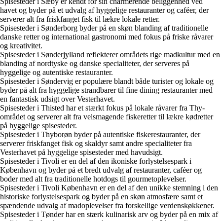
Spisesteder i Sæby er kendt for sin charmerende beliggenhed ved
havet og byder på et udvalg af hyggelige restauranter og caféer, der
serverer alt fra friskfanget fisk til lækre lokale retter.
Spisesteder i Sønderborg byder på en skøn blanding af traditionelle
danske retter og international gastronomi med fokus på friske råvarer
og kreativitet.
Spisesteder i Sønderjylland reflekterer områdets rige madkultur med en
blanding af nordtyske og danske specialiteter, der serveres på
hyggelige og autentiske restauranter.
Spisesteder i Søndervig er populære blandt både turister og lokale og
byder på alt fra hyggelige strandbarer til fine dining restauranter med
en fantastisk udsigt over Vesterhavet.
Spisesteder i Thisted har et stærkt fokus på lokale råvarer fra Thy-
området og serverer alt fra velsmagende fiskeretter til lækre kødretter
på hyggelige spisesteder.
Spisesteder i Thyborøn byder på autentiske fiskerestauranter, der
serverer friskfanget fisk og skaldyr samt andre specialiteter fra
Vesterhavet på hyggelige spisesteder med havudsigt.
Spisesteder i Tivoli er en del af den ikoniske forlystelsespark i
København og byder på et bredt udvalg af restauranter, caféer og
boder med alt fra traditionelle hotdogs til gourmetoplevelser.
Spisesteder i Tivoli København er en del af den unikke stemning i den
historiske forlystelsespark og byder på en skøn atmosfære samt et
spændende udvalg af madoplevelser fra forskellige verdenskøkkener.
Spisesteder i Tønder har en stærk kulinarisk arv og byder på en mix af