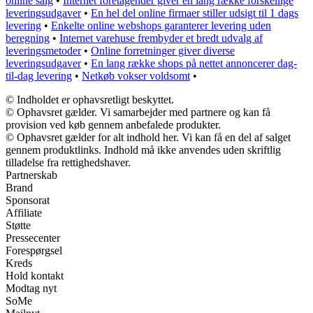
online salg
•
Internet foretagender giver en lang række forskellige
leveringsudgaver
•
En hel del online firmaer stiller udsigt til 1 dags
levering
•
Enkelte online webshops garanterer levering uden
beregning
•
Internet varehuse frembyder et bredt udvalg af
leveringsmetoder
•
Online forretninger giver diverse
leveringsudgaver
•
En lang række shops på nettet annoncerer dag-
til-dag levering
•
Netkøb vokser voldsomt
•
© Indholdet er ophavsretligt beskyttet.
© Ophavsret gælder. Vi samarbejder med partnere og kan få
provision ved køb gennem anbefalede produkter.
© Ophavsret gælder for alt indhold her. Vi kan få en del af salget
gennem produktlinks. Indhold må ikke anvendes uden skriftlig
tilladelse fra rettighedshaver.
Partnerskab
Brand
Sponsorat
Affiliate
Støtte
Pressecenter
Forespørgsel
Kreds
Hold kontakt
Modtag nyt
SoMe