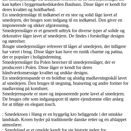
kan købes i byggemarkedskæden Bauhaus. Disse låger er kendt for
deres kvalitet og holdbarhed.
En smedejernslåge til indkørsel er en stor og solid låge lavet af
smedejern, der bruges som indgang til en indkørsel. Den giver en
imponerende og sikker afgrænsning.
Smedejernslåger er et generelt udtryk for diverse typer af solide og
dekorative låger lavet af smedejern. De findes i forskellige designs
og størrelser.
Brugte smedejernslåger refererer til låger af smedejern, der tidligere
har været i brug. Disse låger kan have en rustik charme og patina,
der er populær i boligindretning.
Smedejernslåger fra Polen henviser til smedejernslåger, der er
produceret i Polen. Disse låger er kendt for deres
håndværksmæssige kvalitet og unikke designs.
En smedejernspande er en holdbar og alsidig madlavningsskål lavet
af smedejern. Den bruges til stegning, braisering og andre former for
madlavning på komfuret.
Smedejernsporte er store og imponerende porte lavet af smedejern.
De bruges ofte som indgangsport til større ejendomme eller anlæg
for at tilføje en elegant touch.
: Smedekroen i Høng er en hyggelig kro beliggende i det smukke
landskab. Kroen byder på traditionelle danske retter og en afslappet
atmosfære.
: Smedeland er et område kendt for sin historie inden for