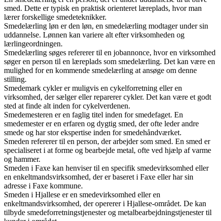
smed. Dette er typisk en praktisk orienteret læreplads, hvor man
lærer forskellige smedeteknikker.
Smedelærling løn er den løn, en smedelærling modtager under sin
uddannelse. Lønnen kan variere alt efter virksomheden og
lærlingeordningen.
Smedelærling søges refererer til en jobannonce, hvor en virksomhed
søger en person til en læreplads som smedelærling. Det kan være en
mulighed for en kommende smedelærling at ansøge om denne
stilling.
Smedemark cykler er muligvis en cykelforretning eller en
virksomhed, der sælger eller reparerer cykler. Det kan være et godt
sted at finde alt inden for cykelverdenen.
Smedemesteren er en faglig titel inden for smedefaget. En
smedemester er en erfaren og dygtig smed, der ofte leder andre
smede og har stor ekspertise inden for smedehåndværket.
Smeden refererer til en person, der arbejder som smed. En smed er
specialiseret i at forme og bearbejde metal, ofte ved hjælp af varme
og hammer.
Smeden i Faxe kan henviser til en specifik smedevirksomhed eller
en enkeltmandsvirksomhed, der er baseret i Faxe eller har sin
adresse i Faxe kommune.
Smeden i Hjallese er en smedevirksomhed eller en
enkeltmandsvirksomhed, der opererer i Hjallese-området. De kan
tilbyde smedeforretningstjenester og metalbearbejdningstjenester til