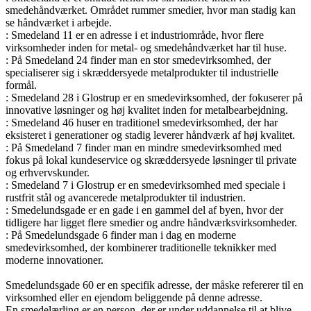
smedehåndværket. Området rummer smedier, hvor man stadig kan
se håndværket i arbejde.
: Smedeland 11 er en adresse i et industriområde, hvor flere
virksomheder inden for metal- og smedehåndværket har til huse.
: På Smedeland 24 finder man en stor smedevirksomhed, der
specialiserer sig i skræddersyede metalprodukter til industrielle
formål.
: Smedeland 28 i Glostrup er en smedevirksomhed, der fokuserer på
innovative løsninger og høj kvalitet inden for metalbearbejdning.
: Smedeland 46 huser en traditionel smedevirksomhed, der har
eksisteret i generationer og stadig leverer håndværk af høj kvalitet.
: På Smedeland 7 finder man en mindre smedevirksomhed med
fokus på lokal kundeservice og skræddersyede løsninger til private
og erhvervskunder.
: Smedeland 7 i Glostrup er en smedevirksomhed med speciale i
rustfrit stål og avancerede metalprodukter til industrien.
: Smedelundsgade er en gade i en gammel del af byen, hvor der
tidligere har ligget flere smedier og andre håndværksvirksomheder.
: På Smedelundsgade 6 finder man i dag en moderne
smedevirksomhed, der kombinerer traditionelle teknikker med
moderne innovationer.
Smedelundsgade 60 er en specifik adresse, der måske refererer til en
virksomhed eller en ejendom beliggende på denne adresse.
En smedelærling er en person, der er under uddannelse til at blive