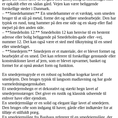
er opkaldt efter en sådan gård. Vejen kan være beliggende
forskellige steder i Danmark.
– **Smedehammer:** En smedehammer er et værktøj, som smeden
bruger til at slå på metal, forme det og udføre smedearbejde. Den har
typisk en rund, tung hammer på den ene side og en skarp eller flad
mejsel på den anden side.
– **Smedeholm 12:** Smedeholm 12 kan henvise til en bestemt
adresse eller bolig beliggende på Smedeholm-gade eller -vej,
nummer 12. Det kan også være et sted med tilknytning til en smed
eller smedefaget.
– **Smedejern:** Smedejern er et materiale, der er blevet formet og
bearbejdet af en smed. Det kan referere til forskellige genstande eller
konstruktioner lavet af jern, som er blevet opvarmet, banket og
formet for at opnå ønsket form og funktion.
En smedejernsgryde er en robust og holdbar kogekar lavet af
smedejern. Den bruges typisk til langsom madlavning og har gode
varmeledningsegenskaber.
Et smedejernshegn er et dekorativt og stærkt hegn lavet af
smedejernsstænger. Det giver en rustik og klassisk udseende til
enhver have eller ejendom.
En smedejernslåge er en solid og elegant låge lavet af smedejern.
Den bruges ofte som indgang til haver, gårde eller indkørsler for at
tilføje et stilfuldt præg.
En smedejernslåge fra Bauhaus refererer til en smedejernslåge, der