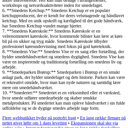
andre interesserede. Her kan man deltage i arrangementer,
workshops og netværksaktiviteter inden for smedefaget.
6. **Smedens Ketchup:** Smedens Ketchup er en populær
ketchupproducent, der er kendt for deres velsmagende og håndlavet
ketchup. Med en unik opskrift og kærlighed til det gode håndværk,
har Smedens Ketchup vundet mange hjerter.
7. **Smedens Køreskole:** Smedens Køreskole er en
velrenommeret køreskole, hvor kommende bilister kan lære at køre
bil på en sikker og tryg måde. Smedens Køreskole tilbyder
professionel køreundervisning med fokus på god køreteknik.
8. **Smedens Vise:** Smedens Vise er en sang eller fortælling, der
hylder smedehåndværket og smedens dygtighed. Smedens Vise kan
være en inspirerende og traditionsrig fortælling om smedens liv og
arbejde.
9. **Smedeparken Brørup:** Smedeparken i Brørup er en smukt
anlagt park, der hylder smedefaget og dets historie. Parken kan være
et rekreativt område, hvor man kan nyde naturen og samtidig lære
mere om smedehåndværket.
10. **Smederiet:** Smederiet er en virksomhed eller et værksted,
hvor smede udfører smedearbejde og skaber smukke
metalprodukter. På smederiet kan man opleve håndværket i sin fulde
udfoldelse og se de dygtige smedes arbejde tage form.
Flere webbutikker byder på portofri fragt
•
En lang række firmaer på
nettet giver løfte om 1 dags levering
•
Ekspansionen skal ske via