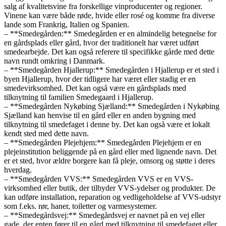
salg af kvalitetsvine fra forskellige vinproducenter og regioner.
Vinene kan være både røde, hvide eller rosé og komme fra diverse
lande som Frankrig, Italien og Spanien.
– **Smedegården:** Smedegården er en almindelig betegnelse for
en gårdsplads eller gård, hvor der traditionelt har været udført
smedearbejde. Det kan også referere til specifikke gårde med dette
navn rundt omkring i Danmark.
– **Smedegården Hjallerup:** Smedegården i Hjallerup er et sted i
byen Hjallerup, hvor der tidligere har været eller stadig er en
smedevirksomhed. Det kan også være en gårdsplads med
tilknytning til familien Smedegaard i Hjallerup.
– **Smedegården Nykøbing Sjælland:** Smedegården i Nykøbing
Sjælland kan henvise til en gård eller en anden bygning med
tilknytning til smedefaget i denne by. Det kan også være et lokalt
kendt sted med dette navn.
– **Smedegården Plejehjem:** Smedegården Plejehjem er en
plejeinstitution beliggende på en gård eller med lignende navn. Det
er et sted, hvor ældre borgere kan få pleje, omsorg og støtte i deres
hverdag.
– **Smedegården VVS:** Smedegården VVS er en VVS-
virksomhed eller butik, der tilbyder VVS-ydelser og produkter. De
kan udføre installation, reparation og vedligeholdelse af VVS-udstyr
som f.eks. rør, haner, toiletter og varmesystemer.
– **Smedegårdsvej:** Smedegårdsvej er navnet på en vej eller
gade, der enten fører til en gård med tilknytning til smedefaget eller