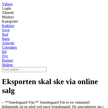
Villaos
Login
Tilmeld
Mailnyt
Kategorier
Køkken
Sove
Bad
Børn
Arbejde
Udendørs
Bil
Dyr
Budget
Maling
Eksporten skal ske via online
salg
– **Smedegaard Vin:** Smedegaard Vin er en vinhandel
beliggende på en gård ved navn Smedegaard. De specialiserer sig i