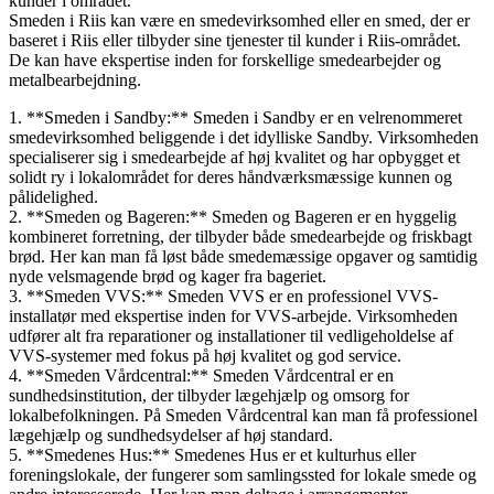
kunder i området.
Smeden i Riis kan være en smedevirksomhed eller en smed, der er
baseret i Riis eller tilbyder sine tjenester til kunder i Riis-området.
De kan have ekspertise inden for forskellige smedearbejder og
metalbearbejdning.
1. **Smeden i Sandby:** Smeden i Sandby er en velrenommeret
smedevirksomhed beliggende i det idylliske Sandby. Virksomheden
specialiserer sig i smedearbejde af høj kvalitet og har opbygget et
solidt ry i lokalområdet for deres håndværksmæssige kunnen og
pålidelighed.
2. **Smeden og Bageren:** Smeden og Bageren er en hyggelig
kombineret forretning, der tilbyder både smedearbejde og friskbagt
brød. Her kan man få løst både smedemæssige opgaver og samtidig
nyde velsmagende brød og kager fra bageriet.
3. **Smeden VVS:** Smeden VVS er en professionel VVS-
installatør med ekspertise inden for VVS-arbejde. Virksomheden
udfører alt fra reparationer og installationer til vedligeholdelse af
VVS-systemer med fokus på høj kvalitet og god service.
4. **Smeden Vårdcentral:** Smeden Vårdcentral er en
sundhedsinstitution, der tilbyder lægehjælp og omsorg for
lokalbefolkningen. På Smeden Vårdcentral kan man få professionel
lægehjælp og sundhedsydelser af høj standard.
5. **Smedenes Hus:** Smedenes Hus er et kulturhus eller
foreningslokale, der fungerer som samlingssted for lokale smede og