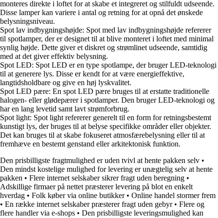
monteres direkte i loftet for at skabe et integreret og stilfuldt udseende.
Disse lamper kan variere i antal og retning for at opnå det ønskede
belysningsniveau.
Spot lav indbygningshøjde:
Spot med lav indbygningshøjde refererer
til spotlamper, der er designet til at blive monteret i loftet med minimal
synlig højde. Dette giver et diskret og strømlinet udseende, samtidig
med at det giver effektiv belysning.
Spot LED:
Spot LED er en type spotlampe, der bruger LED-teknologi
til at generere lys. Disse er kendt for at være energieffektive,
langtidsholdbare og give en høj lyskvalitet.
Spot LED pære:
En spot LED pære bruges til at erstatte traditionelle
halogen- eller glødepærer i spotlamper. Den bruger LED-teknologi og
har en lang levetid samt lavt strømforbrug.
Spot light:
Spot light refererer generelt til en form for retningsbestemt
kunstigt lys, der bruges til at belyse specifikke områder eller objekter.
Det kan bruges til at skabe fokuseret atmosfærebelysning eller til at
fremhæve en bestemt genstand eller arkitektonisk funktion.
Den prisbilligste fragtmulighed er uden tvivl at hente pakken selv
•
Den mindst kostelige mulighed for levering er unægtelig selv at hente
pakken
•
Flere internet selskaber sikrer fragt uden beregning
•
Adskillige firmaer på nettet præsterer levering på blot en enkelt
hverdag
•
Folk køber via online butikker
•
Online handel stormer frem
•
En række internet selskaber præsterer fragt uden gebyr
•
Flere og
flere handler via e-shops
•
Den prisbilligste leveringsmulighed kan