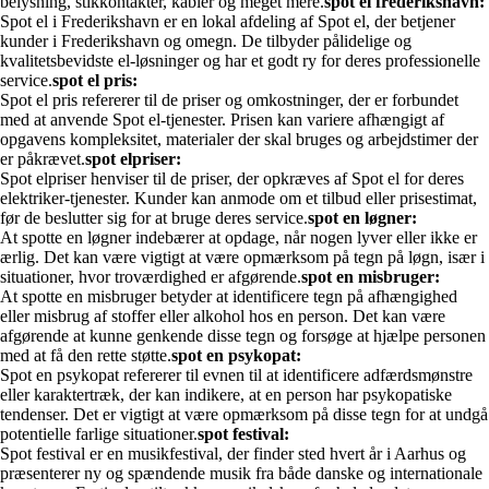
belysning, stikkontakter, kabler og meget mere.
spot el frederikshavn:
Spot el i Frederikshavn er en lokal afdeling af Spot el, der betjener
kunder i Frederikshavn og omegn. De tilbyder pålidelige og
kvalitetsbevidste el-løsninger og har et godt ry for deres professionelle
service.
spot el pris:
Spot el pris refererer til de priser og omkostninger, der er forbundet
med at anvende Spot el-tjenester. Prisen kan variere afhængigt af
opgavens kompleksitet, materialer der skal bruges og arbejdstimer der
er påkrævet.
spot elpriser:
Spot elpriser henviser til de priser, der opkræves af Spot el for deres
elektriker-tjenester. Kunder kan anmode om et tilbud eller prisestimat,
før de beslutter sig for at bruge deres service.
spot en løgner:
At spotte en løgner indebærer at opdage, når nogen lyver eller ikke er
ærlig. Det kan være vigtigt at være opmærksom på tegn på løgn, især i
situationer, hvor troværdighed er afgørende.
spot en misbruger:
At spotte en misbruger betyder at identificere tegn på afhængighed
eller misbrug af stoffer eller alkohol hos en person. Det kan være
afgørende at kunne genkende disse tegn og forsøge at hjælpe personen
med at få den rette støtte.
spot en psykopat:
Spot en psykopat refererer til evnen til at identificere adfærdsmønstre
eller karaktertræk, der kan indikere, at en person har psykopatiske
tendenser. Det er vigtigt at være opmærksom på disse tegn for at undgå
potentielle farlige situationer.
spot festival:
Spot festival er en musikfestival, der finder sted hvert år i Aarhus og
præsenterer ny og spændende musik fra både danske og internationale