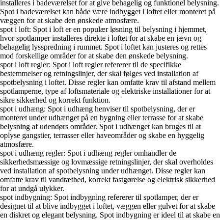
installeres i badeværelset for at give behagelig og funktionel belysning.
Spot i badeværelset kan både være indbygget i loftet eller monteret på
væggen for at skabe den ønskede atmosfære.
spot i loft: Spot i loft er en populær løsning til belysning i hjemmet,
hvor spotlamper installeres direkte i loftet for at skabe en jævn og
behagelig lysspredning i rummet. Spot i loftet kan justeres og rettes
mod forskellige områder for at skabe den ønskede belysning.
spot i loft regler: Spot i loft regler refererer til de specifikke
bestemmelser og retningslinjer, der skal følges ved installation af
spotbelysning i loftet. Disse regler kan omfatte krav til afstand mellem
spotlamperne, type af loftsmateriale og elektriske installationer for at
sikre sikkerhed og korrekt funktion.
spot i udhæng: Spot i udhæng henviser til spotbelysning, der er
monteret under udhænget på en bygning eller terrasse for at skabe
belysning af udendørs områder. Spot i udhænget kan bruges til at
oplyse gangstier, terrasser eller haveområder og skabe en hyggelig
atmosfære.
spot i udhæng regler: Spot i udhæng regler omhandler de
sikkerhedsmæssige og lovmæssige retningslinjer, der skal overholdes
ved installation af spotbelysning under udhænget. Disse regler kan
omfatte krav til vandtæthed, korrekt fastgørelse og elektrisk sikkerhed
for at undgå ulykker.
spot indbygning: Spot indbygning refererer til spotlamper, der er
designet til at blive indbygget i loftet, væggen eller gulvet for at skabe
en diskret og elegant belysning. Spot indbygning er ideel til at skabe en