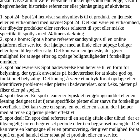
årstal. Disse år kan være relevante i forskellige sammenhænge, såsom
begivenheder, historiske referencer eller planlægning af aktiviteter.
1. spot 24: Spot 24 henviser sandsynligvis til et produkt, en tjeneste
eller en virksomhed med navnet Spot 24. Det kan være en virksomhed,
der tilbyder produkter eller services relateret til spot eller måske
specifikt til spotlys med 24 timers dækning.
2. spot a home: Spot a home refererer sandsynligvis til en online
platform eller service, der hjælper med at finde eller udpege boliger
eller hjem til leje eller salg. Det kan være en tjeneste, der giver
mulighed for at søge efter og opdage boligmuligheder i forskellige
områder.
3. spot badeværelse: Spot badeværelse kan henvise til en form for
belysning, der typisk anvendes på badeværelset for at skabe god og
funktionel belysning. Det kan også være et udtryk for at opdage eller
identificere problemer eller pletter i badeværelset, som f.eks. pletter på
fliser eller på spejlet.
4. spot cleaner: En spot cleaner er typisk et rengøringsmiddel eller en
løsning designet til at fjerne specifikke pletter eller snavs fra forskellige
overflader. Det kan være en spray, en gel eller en skum, der hjælper
med at rense og fjerne pletter effektivt.
5. spot deal: En spot deal refererer til en særlig aftale eller tilbud, der er
tilgængelig for en begrænset periode eller i en begrænset mængde. Det
kan være en kampagne eller en promovering, der giver mulighed for at
opnå en god handel eller rabat på et produkt eller en service.