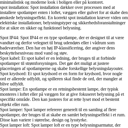
minimalistisk og moderne look i boligen eller på kontoret.
spot installation: Spot installation dækker over processen med at
installere spotlamper enten i loftet, væggen eller gulvet for at skabe den
ønskede belysningseffekt. En korrekt spot installation kræver viden om
elektriske installationer, belysningstyper og sikkerhedsforanstaltninger
for at sikre en sikker og funktionel belysning.
Spot IP44:
Spot IP44 er en type spotlampe, der er designet til at være
vandtæt og derfor velegnet til brug udendørs eller i vådrum som
badeværelser. Den har en høj IP-klassificering, der angiver dens
beskyttelsesniveau mod vand og støv.
Spot kabel:
Et spot kabel er en ledning, der bruges til at forbinde
spotlamper til strømforsyningen. Det gør det muligt at justere
placeringen af spotlamperne og skabe forskellige belysningslayouter.
Spot krydsord:
Et spot krydsord er en form for krydsord, hvor nogle
ord er allerede udfyldt, og spilleren skal finde de ord, der mangler at
blive udfyldt.
Spot lampe:
En spotlampe er en retningsbestemt lampe, der typisk
monteres i loftet eller på væggen for at give fokuseret belysning på et
specifikt område. Den kan justeres for at rette lyset mod et bestemt
objekt eller rum.
Spot lamper:
Spot lamper refererer generelt til en samling af flere
spotlamper, der bruges til at skabe en samlet belysningseffekt i et rum.
Disse kan variere i størrelse, design og lysstyrke.
Spot lamper loft:
Spot lamper loft er en type belysningsarmatur, der