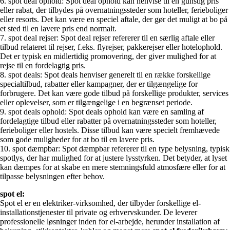
6. spot deal ophold: Spot deal ophold kan henvise til en gunstig pris
eller rabat, der tilbydes på overnatningssteder som hoteller, ferieboliger
eller resorts. Det kan være en speciel aftale, der gør det muligt at bo på
et sted til en lavere pris end normalt.
7. spot deal rejser: Spot deal rejser refererer til en særlig aftale eller
tilbud relateret til rejser, f.eks. flyrejser, pakkerejser eller hotelophold.
Det er typisk en midlertidig promovering, der giver mulighed for at
rejse til en fordelagtig pris.
8. spot deals: Spot deals henviser generelt til en række forskellige
specialtilbud, rabatter eller kampagner, der er tilgængelige for
forbrugere. Det kan være gode tilbud på forskellige produkter, services
eller oplevelser, som er tilgængelige i en begrænset periode.
9. spot deals ophold: Spot deals ophold kan være en samling af
fordelagtige tilbud eller rabatter på overnatningssteder som hoteller,
ferieboliger eller hostels. Disse tilbud kan være specielt fremhævede
som gode muligheder for at bo til en lavere pris.
10. spot dæmpbar: Spot dæmpbar refererer til en type belysning, typisk
spotlys, der har mulighed for at justere lysstyrken. Det betyder, at lyset
kan dæmpes for at skabe en mere stemningsfuld atmosfære eller for at
tilpasse belysningen efter behov.
spot el:
Spot el er en elektriker-virksomhed, der tilbyder forskellige el-
installationstjenester til private og erhvervskunder. De leverer
professionelle løsninger inden for el-arbejde, herunder installation af