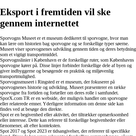
Eksport i fremtiden vil ske
gennem internettet
Sporvogns Museet er et museum dedikeret til sporvogne, hvor man
kan lære om historien bag sporvogne og se forskellige typer søerne.
Museet viser sporvognenes udvikling gennem tiden og deres betydning
som et vigtigt transportmiddel.
Sporvognslinier i København er de forskellige ruter, som Københavns
sporvogne kører på. Disse linjer forbinder forskellige dele af byen og
giver indbyggerne og besøgende en praktisk og miljøvenlig
transportmulighed.
Sporvognsmuseet i Ringsted er et museum, der fokuserer på
sporvognenes historie og udvikling. Museet præsenterer en række
sporvogne fra fortiden og fortæller om deres rolle i samfundet.
SporX.com TR er en webside, der muligvis handler om sporvogne
eller relaterede emner. Yderligere information om denne side kan
findes ved at besøge den direkte.
Spot er en begivenhed eller aktivitet, der tiltrækker opmærksomhed
eller interesse. Dette kan referere til forskellige begivenheder eller
fænomener, alt efter konteksten.
Spot 2017 og Spot 2023 er tidsangivelser, der refererer til specifikke