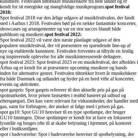
kunstnere. Festivalen tiltrækker musikelskere fra hele landet og er
kendt for sit energiske og mangfoldige musikprogram.
spot festival
2018:
Spot festival 2018 var den årlige udgave af musikfestivalen, der fandt
sted i Aarhus i 2018. Festivalen bød på en række fantastiske koncerter,
showcases og arrangementer og var en stor succes blandt både
publikum og musikere.
spot festival 2022:
Spot festival 2022 vil være den næste planlagte udgave af den
populære musikfestival, der vil præsentere en spændende line-up af
nye og etablerede kunstnere. Festivalen forventes at tilbyde en festlig
og inspirerende oplevelse for alle musikinteresserede deltagere.
spot festival 2023: Spot festival 2023 er en musikfestival, der afholdes i
Århus og er kendt for at præsentere upcoming musikere og bands
inden for alternative genrer. Festivalen tiltrækker hvert år musikelskere
fra både Danmark og udlandet og byder på en bred vifte af koncerter,
events og aktiviteter.
spot gaspris: Spot gaspris refererer til den aktuelle pris på gas på
spotmarkedet, hvor prisen fastsættes i realtid baseret på udbud og
efterspørgsel. Det kan være relevant for virksomheder, der handler med
gas, samt for forbrugere, der ønsker at følge med i prisen på gas.
spot gu10: Spot GU10 henviser til en type spotlampe, der bruger
GU10 fatningen. Disse spotlamper er kendt for at have en fokuseret
lysstråle og bruges ofte til at skabe belysning i hjemmet, på kontoret
eller i butiksmiljøer.
spot i badeværelse: Spot i badeværelse henviser til spotbelysning, der