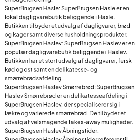
SuperBrugsen Hasle: SuperBrugsen Hasle er en
lokal dagligvarebutik beliggende i Hasle.
Butikken tilbyder et udvalg af dagligvarer, brød
og kager samt diverse husholdningsprodukter.
SuperBrugsen Haslev: SuperBrugsen Haslev er en
populær dagligvarebutik beliggende i Haslev.
Butikken har et stort udvalg af dagligvarer, fersk
kød og ost samt en delikatesse- og
smørrebrødsafdeling.
SuperBrugsen Haslev Smørrebrød: SuperBrugsen
Haslev Smørrebrød er en delikatesseafdeling i
SuperBrugsen Haslev, der specialiserer sig i
lækre og varierede smørrebrød. De tilbyder et
udvalg af velsmagende takes-away muligheder.
SuperBrugsen Haslev Åbningstider:
SuperBrugsen Haslev Åbningstider refererer til