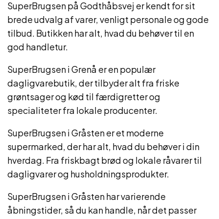
SuperBrugsen på Godthåbsvej er kendt for sit
brede udvalg af varer, venligt personale og gode
tilbud. Butikken har alt, hvad du behøver til en
god handletur.
SuperBrugsen i Grenå er en populær
dagligvarebutik, der tilbyder alt fra friske
grøntsager og kød til færdigretter og
specialiteter fra lokale producenter.
SuperBrugsen i Gråsten er et moderne
supermarked, der har alt, hvad du behøver i din
hverdag. Fra friskbagt brød og lokale råvarer til
dagligvarer og husholdningsprodukter.
SuperBrugsen i Gråsten har varierende
åbningstider, så du kan handle, når det passer