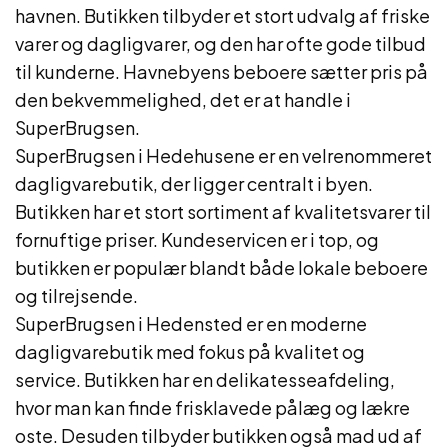
havnen. Butikken tilbyder et stort udvalg af friske
varer og dagligvarer, og den har ofte gode tilbud
til kunderne. Havnebyens beboere sætter pris på
den bekvemmelighed, det er at handle i
SuperBrugsen.
SuperBrugsen i Hedehusene er en velrenommeret
dagligvarebutik, der ligger centralt i byen.
Butikken har et stort sortiment af kvalitetsvarer til
fornuftige priser. Kundeservicen er i top, og
butikken er populær blandt både lokale beboere
og tilrejsende.
SuperBrugsen i Hedensted er en moderne
dagligvarebutik med fokus på kvalitet og
service. Butikken har en delikatesseafdeling,
hvor man kan finde frisklavede pålæg og lækre
oste. Desuden tilbyder butikken også mad ud af