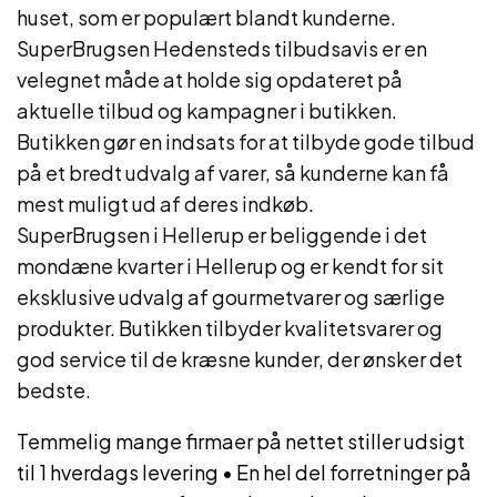
huset, som er populært blandt kunderne.
SuperBrugsen Hedensteds tilbudsavis er en
velegnet måde at holde sig opdateret på
aktuelle tilbud og kampagner i butikken.
Butikken gør en indsats for at tilbyde gode tilbud
på et bredt udvalg af varer, så kunderne kan få
mest muligt ud af deres indkøb.
SuperBrugsen i Hellerup er beliggende i det
mondæne kvarter i Hellerup og er kendt for sit
eksklusive udvalg af gourmetvarer og særlige
produkter. Butikken tilbyder kvalitetsvarer og
god service til de kræsne kunder, der ønsker det
bedste.
Temmelig mange firmaer på nettet stiller udsigt
til 1 hverdags levering
•
En hel del forretninger på