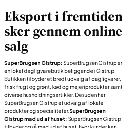
Eksport i fremtiden
sker gennem online
salg
SuperBrugsen Gistrup:
SuperBrugsen Gistrup er
en lokal dagligvarebutik beliggende i Gistrup.
Butikken tilbyder et bredt udvalg af dagligvarer,
frisk frugt og grønt, kød og mejeriprodukter samt
diverse husholdningsartikler. Desuden har
SuperBrugsen Gistrup et udvalg af lokale
produkter og specialiteter.
SuperBrugsen
Gistrup mad ud af huset:
SuperBrugsen Gistrup
tilbyder også mad ud af huset, hvor kunder kan