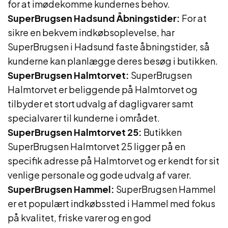
for at imødekomme kundernes behov.
SuperBrugsen Hadsund Åbningstider:
For at
sikre en bekvem indkøbsoplevelse, har
SuperBrugsen i Hadsund faste åbningstider, så
kunderne kan planlægge deres besøg i butikken.
SuperBrugsen Halmtorvet:
SuperBrugsen
Halmtorvet er beliggende på Halmtorvet og
tilbyder et stort udvalg af dagligvarer samt
specialvarer til kunderne i området.
SuperBrugsen Halmtorvet 25:
Butikken
SuperBrugsen Halmtorvet 25 ligger på en
specifik adresse på Halmtorvet og er kendt for sit
venlige personale og gode udvalg af varer.
SuperBrugsen Hammel:
SuperBrugsen Hammel
er et populært indkøbssted i Hammel med fokus
på kvalitet, friske varer og en god