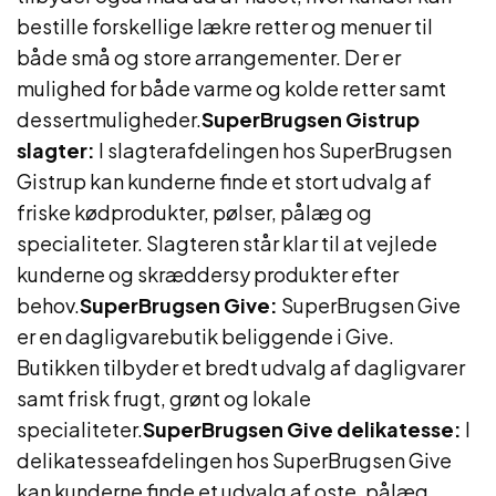
bestille forskellige lækre retter og menuer til
både små og store arrangementer. Der er
mulighed for både varme og kolde retter samt
dessertmuligheder.
SuperBrugsen Gistrup
slagter:
I slagterafdelingen hos SuperBrugsen
Gistrup kan kunderne finde et stort udvalg af
friske kødprodukter, pølser, pålæg og
specialiteter. Slagteren står klar til at vejlede
kunderne og skræddersy produkter efter
behov.
SuperBrugsen Give:
SuperBrugsen Give
er en dagligvarebutik beliggende i Give.
Butikken tilbyder et bredt udvalg af dagligvarer
samt frisk frugt, grønt og lokale
specialiteter.
SuperBrugsen Give delikatesse:
I
delikatesseafdelingen hos SuperBrugsen Give
kan kunderne finde et udvalg af oste, pålæg,