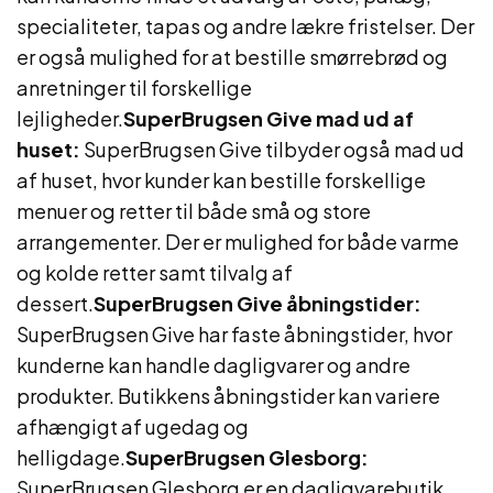
specialiteter, tapas og andre lækre fristelser. Der
er også mulighed for at bestille smørrebrød og
anretninger til forskellige
lejligheder.
SuperBrugsen Give mad ud af
huset:
SuperBrugsen Give tilbyder også mad ud
af huset, hvor kunder kan bestille forskellige
menuer og retter til både små og store
arrangementer. Der er mulighed for både varme
og kolde retter samt tilvalg af
dessert.
SuperBrugsen Give åbningstider:
SuperBrugsen Give har faste åbningstider, hvor
kunderne kan handle dagligvarer og andre
produkter. Butikkens åbningstider kan variere
afhængigt af ugedag og
helligdage.
SuperBrugsen Glesborg:
SuperBrugsen Glesborg er en dagligvarebutik