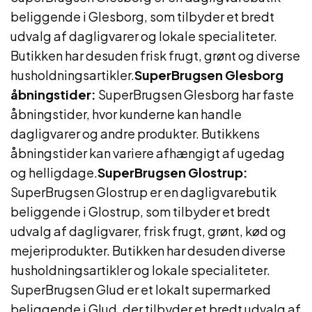
beliggende i Glesborg, som tilbyder et bredt
udvalg af dagligvarer og lokale specialiteter.
Butikken har desuden frisk frugt, grønt og diverse
husholdningsartikler.
SuperBrugsen Glesborg
åbningstider:
SuperBrugsen Glesborg har faste
åbningstider, hvor kunderne kan handle
dagligvarer og andre produkter. Butikkens
åbningstider kan variere afhængigt af ugedag
og helligdage.
SuperBrugsen Glostrup:
SuperBrugsen Glostrup er en dagligvarebutik
beliggende i Glostrup, som tilbyder et bredt
udvalg af dagligvarer, frisk frugt, grønt, kød og
mejeriprodukter. Butikken har desuden diverse
husholdningsartikler og lokale specialiteter.
SuperBrugsen Glud er et lokalt supermarked
beliggende i Glud, der tilbyder et bredt udvalg af