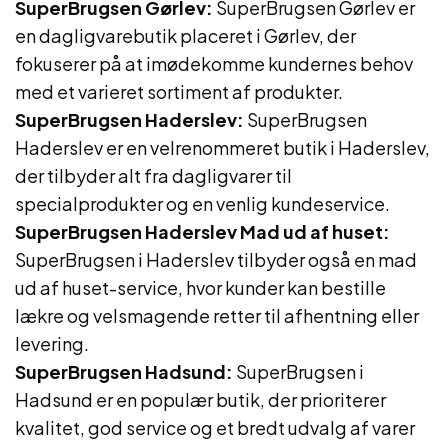
SuperBrugsen Gørlev:
SuperBrugsen Gørlev er
en dagligvarebutik placeret i Gørlev, der
fokuserer på at imødekomme kundernes behov
med et varieret sortiment af produkter.
SuperBrugsen Haderslev:
SuperBrugsen
Haderslev er en velrenommeret butik i Haderslev,
der tilbyder alt fra dagligvarer til
specialprodukter og en venlig kundeservice.
SuperBrugsen Haderslev Mad ud af huset:
SuperBrugsen i Haderslev tilbyder også en mad
ud af huset-service, hvor kunder kan bestille
lækre og velsmagende retter til afhentning eller
levering.
SuperBrugsen Hadsund:
SuperBrugsen i
Hadsund er en populær butik, der prioriterer
kvalitet, god service og et bredt udvalg af varer