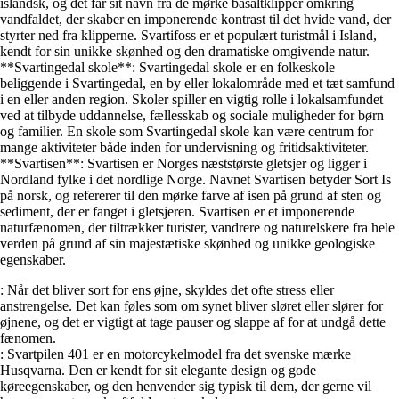
islandsk, og det får sit navn fra de mørke basaltklipper omkring
vandfaldet, der skaber en imponerende kontrast til det hvide vand, der
styrter ned fra klipperne. Svartifoss er et populært turistmål i Island,
kendt for sin unikke skønhed og den dramatiske omgivende natur.
**Svartingedal skole**: Svartingedal skole er en folkeskole
beliggende i Svartingedal, en by eller lokalområde med et tæt samfund
i en eller anden region. Skoler spiller en vigtig rolle i lokalsamfundet
ved at tilbyde uddannelse, fællesskab og sociale muligheder for børn
og familier. En skole som Svartingedal skole kan være centrum for
mange aktiviteter både inden for undervisning og fritidsaktiviteter.
**Svartisen**: Svartisen er Norges næststørste gletsjer og ligger i
Nordland fylke i det nordlige Norge. Navnet Svartisen betyder Sort Is
på norsk, og refererer til den mørke farve af isen på grund af sten og
sediment, der er fanget i gletsjeren. Svartisen er et imponerende
naturfænomen, der tiltrækker turister, vandrere og naturelskere fra hele
verden på grund af sin majestætiske skønhed og unikke geologiske
egenskaber.
: Når det bliver sort for ens øjne, skyldes det ofte stress eller
anstrengelse. Det kan føles som om synet bliver sløret eller slører for
øjnene, og det er vigtigt at tage pauser og slappe af for at undgå dette
fænomen.
: Svartpilen 401 er en motorcykelmodel fra det svenske mærke
Husqvarna. Den er kendt for sit elegante design og gode
køreegenskaber, og den henvender sig typisk til dem, der gerne vil