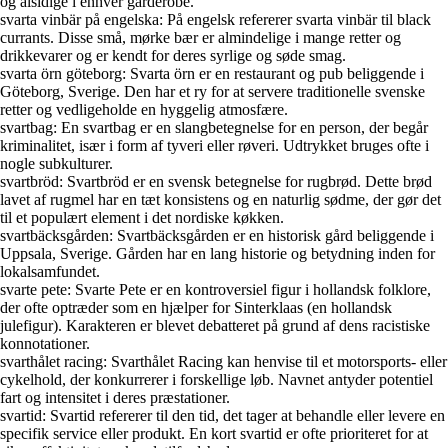
og alsidige i enhver garderobe.
svarta vinbär på engelska: På engelsk refererer svarta vinbär til black
currants. Disse små, mørke bær er almindelige i mange retter og
drikkevarer og er kendt for deres syrlige og søde smag.
svarta örn göteborg: Svarta örn er en restaurant og pub beliggende i
Göteborg, Sverige. Den har et ry for at servere traditionelle svenske
retter og vedligeholde en hyggelig atmosfære.
svartbag: En svartbag er en slangbetegnelse for en person, der begår
kriminalitet, især i form af tyveri eller røveri. Udtrykket bruges ofte i
nogle subkulturer.
svartbröd: Svartbröd er en svensk betegnelse for rugbrød. Dette brød
lavet af rugmel har en tæt konsistens og en naturlig sødme, der gør det
til et populært element i det nordiske køkken.
svartbäcksgården: Svartbäcksgården er en historisk gård beliggende i
Uppsala, Sverige. Gården har en lang historie og betydning inden for
lokalsamfundet.
svarte pete: Svarte Pete er en kontroversiel figur i hollandsk folklore,
der ofte optræder som en hjælper for Sinterklaas (en hollandsk
julefigur). Karakteren er blevet debatteret på grund af dens racistiske
konnotationer.
svarthålet racing: Svarthålet Racing kan henvise til et motorsports- eller
cykelhold, der konkurrerer i forskellige løb. Navnet antyder potentiel
fart og intensitet i deres præstationer.
svartid: Svartid refererer til den tid, det tager at behandle eller levere en
specifik service eller produkt. En kort svartid er ofte prioriteret for at