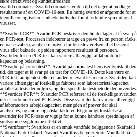
sikre effektivitet og kundetilfredshed.
svartid coronatest: Svartid coronatest er den tid det tager at modtage
resultaterne af en COVID-19-test. En hurtig svartid er afgørende for at
identificere og isolere smittede individer for at forhindre spredning af
virusset.
**Svartid PCR**: Svartid PCR beskriver den tid det tager at få svar på
en PCR-test. Processen indebærer at tage en prøve fra en person (f.eks.
en næsesvaber), analysere prøven for tilstedeværelsen af et bestemt
virus eller bakterie, og siden rapportere resultatet til personen.
Svartiden for en PCR-test kan variere afhængigt af laboratoriets
kapacitet og belastning.
**Svartid på coronatest**: Svartid på coronatest henviser typisk til den
tid, det tager at få svar på en test for COVID-19. Dette kan være en
PCR-test, antigentest eller en anden relevant testmetode. Svartiden kan
variere afhængigt af forskellige faktorer som laboratoriets kapacitet,
antallet af tests der udføres, og den specifikke testmetode der anvendes.
**Svartider PCR**: Svartider PCR refererer til de forskellige svartider,
der er forbundet med PCR-tests. Disse svartider kan variere afhængigt
af laboratoriets arbejdskapacitet, mængden af prøver der skal
analyseres, og andre logistiske faktorer. Et grundigt forståelse af
svartider for PCR-tests er vigtigt for at kunne håndtere spredningen af
smitsomme sygdomme effektivt.
**Svartifoss**: Svartifoss er en smuk vandfald beliggende i Skaftafell
National Park i Island. Navnet Svartifoss betyder Sorte Vandfald på