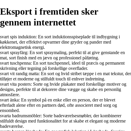
Eksport i fremtiden sker
gennem internettet
svart spis induktion: En sort induktionsspiseplade til indbygning i
køkkenet, der effektivt opvarmer dine gryder og pander med
elektromagnetisk energi.
svart sprayfärg: En sort spraymaling, perfekt til at give genstande en
mat, sort finish med en jævn og professionel påføring.
svart tuschpenna: En sort tuschpennel, ideel til præcis og permanent
skrivning eller tegning på forskellige overflader.
svart vit randig matta: En sort og hvid stribet tæppe i en mat tekstur, der
tilføjer et moderne og stilfuldt touch til enhver indretning.
svart vita posters: Sorte og hvide plakater med forskellige motiver og
designs, perfekte til at dekorere dine vægge og skabe en personlig
atmosfære.
svart änka: En symbol på en enke eller en person, der er blevet
efterladt alene efter en partners død, ofte associeret med sorg og
ensomhed.
svarta badrumsmöbler: Sorte badeværelsesmøbler, der kombinerer
stilfuldt design med funktionalitet for at skabe et elegant og moderne
badeværelse.