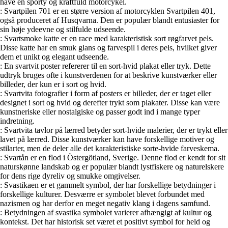
have en sporty og kraftfuld motorcykel.
: Svartpilen 701 er en større version af motorcyklen Svartpilen 401,
også produceret af Husqvarna. Den er populær blandt entusiaster for
sin høje ydeevne og stilfulde udseende.
: Svartsmoke katte er en race med karakteristisk sort røgfarvet pels.
Disse katte har en smuk glans og farvespil i deres pels, hvilket giver
dem et unikt og elegant udseende.
: En svartvit poster refererer til en sort-hvid plakat eller tryk. Dette
udtryk bruges ofte i kunstverdenen for at beskrive kunstværker eller
billeder, der kun er i sort og hvid.
: Svartvita fotografier i form af posters er billeder, der er taget eller
designet i sort og hvid og derefter trykt som plakater. Disse kan være
kunstneriske eller nostalgiske og passer godt ind i mange typer
indretning.
: Svartvita tavlor på lærred betyder sort-hvide malerier, der er trykt eller
lavet på lærred. Disse kunstværker kan have forskellige motiver og
stilarter, men de deler alle det karakteristiske sorte-hvide farveskema.
: Svartån er en flod i Östergötland, Sverige. Denne flod er kendt for sit
naturskønne landskab og er populær blandt lystfiskere og naturelskere
for dens rige dyreliv og smukke omgivelser.
: Svastikaen er et gammelt symbol, der har forskellige betydninger i
forskellige kulturer. Desværre er symbolet blevet forbundet med
nazismen og har derfor en meget negativ klang i dagens samfund.
: Betydningen af svastika symbolet varierer afhængigt af kultur og
kontekst. Det har historisk set været et positivt symbol for held og