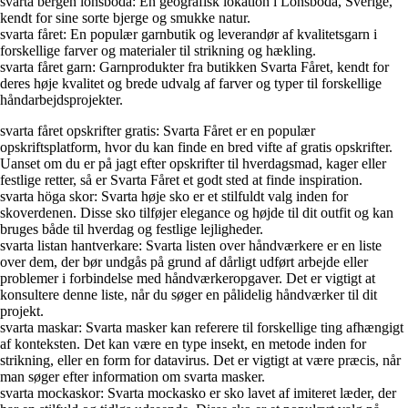
svarta bergen lönsboda: En geografisk lokation i Lönsboda, Sverige,
kendt for sine sorte bjerge og smukke natur.
svarta fåret: En populær garnbutik og leverandør af kvalitetsgarn i
forskellige farver og materialer til strikning og hækling.
svarta fåret garn: Garnprodukter fra butikken Svarta Fåret, kendt for
deres høje kvalitet og brede udvalg af farver og typer til forskellige
håndarbejdsprojekter.
svarta fåret opskrifter gratis: Svarta Fåret er en populær
opskriftsplatform, hvor du kan finde en bred vifte af gratis opskrifter.
Uanset om du er på jagt efter opskrifter til hverdagsmad, kager eller
festlige retter, så er Svarta Fåret et godt sted at finde inspiration.
svarta höga skor: Svarta høje sko er et stilfuldt valg inden for
skoverdenen. Disse sko tilføjer elegance og højde til dit outfit og kan
bruges både til hverdag og festlige lejligheder.
svarta listan hantverkare: Svarta listen over håndværkere er en liste
over dem, der bør undgås på grund af dårligt udført arbejde eller
problemer i forbindelse med håndværkeropgaver. Det er vigtigt at
konsultere denne liste, når du søger en pålidelig håndværker til dit
projekt.
svarta maskar: Svarta masker kan referere til forskellige ting afhængigt
af konteksten. Det kan være en type insekt, en metode inden for
strikning, eller en form for datavirus. Det er vigtigt at være præcis, når
man søger efter information om svarta masker.
svarta mockaskor: Svarta mockasko er sko lavet af imiteret læder, der