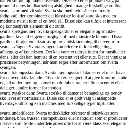
har en stilfuld og tidløs udseende. Disse sko er et populært valg på
grund af deres holdbarhed og alsidighed i mange forskellige outfits.
svarta skor med vit sula: Svarta sko med hvid sål er en trendy
fodtøjsstil, der kombinerer det klassiske look af sorte sko med en
moderne twist i form af en hvid sål. Disse sko kan tilføje et interessant
og kontrastfyldt element til dit outfit.
svarta spetsgardiner: Svarta spetsgardiner er elegante og smukke
gardiner lavet af et gennemsigtig stof med mønstrede blonder. Disse
gardiner tilføjer en luksuriøs og romantisk stemning til ethvert rum.
svarta svängen: Svarta svingen kan referere til forskellige ting,
afhængigt af konteksten. Det kan være et udtryk inden for musik eller
dans, eller det kan henvise til en bestemt vej eller rute. Det er vigtigt at
præcisere betydningen, når man søger efter information om svarta
svängen.
svarta träningsskor dam: Svarta træningssko til damer er et must-have
for enhver aktiv kvinde. Disse sko er designet til at give komfort, støtte
og stil under træning, uanset om du løber, træner i fitnesscentret eller
deltager i andre former for motion.
svarta tygskor dam: Svarta stofsko til damer er behagelige og trendy
sko lavet af stofmateriale. Disse sko er et godt valg til afslappede
hverdagsoutfits og kan matches med forskellige typer tøjstilarter.
svarta underkläder: Svarta underkläder refererer til tøjstykker som
undertøj, bher, trusser, strømpebukser eller natkjoler, som er produceret
i farven sort. Sorte underdele anses ofte for at være klassiske, elegante