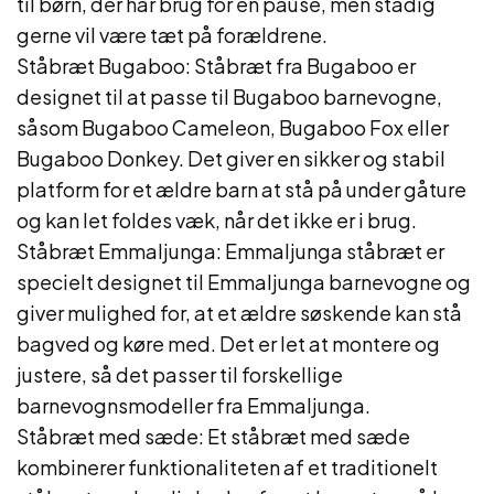
til børn, der har brug for en pause, men stadig
gerne vil være tæt på forældrene.
Ståbræt Bugaboo: Ståbræt fra Bugaboo er
designet til at passe til Bugaboo barnevogne,
såsom Bugaboo Cameleon, Bugaboo Fox eller
Bugaboo Donkey. Det giver en sikker og stabil
platform for et ældre barn at stå på under gåture
og kan let foldes væk, når det ikke er i brug.
Ståbræt Emmaljunga: Emmaljunga ståbræt er
specielt designet til Emmaljunga barnevogne og
giver mulighed for, at et ældre søskende kan stå
bagved og køre med. Det er let at montere og
justere, så det passer til forskellige
barnevognsmodeller fra Emmaljunga.
Ståbræt med sæde: Et ståbræt med sæde
kombinerer funktionaliteten af et traditionelt