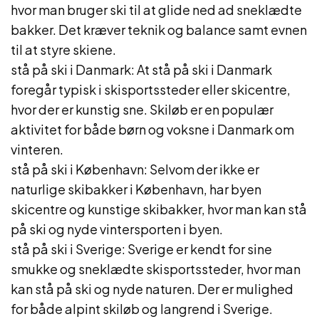
hvor man bruger ski til at glide ned ad sneklædte
bakker. Det kræver teknik og balance samt evnen
til at styre skiene.
stå på ski i Danmark: At stå på ski i Danmark
foregår typisk i skisportssteder eller skicentre,
hvor der er kunstig sne. Skiløb er en populær
aktivitet for både børn og voksne i Danmark om
vinteren.
stå på ski i København: Selvom der ikke er
naturlige skibakker i København, har byen
skicentre og kunstige skibakker, hvor man kan stå
på ski og nyde vintersporten i byen.
stå på ski i Sverige: Sverige er kendt for sine
smukke og sneklædte skisportssteder, hvor man
kan stå på ski og nyde naturen. Der er mulighed
for både alpint skiløb og langrend i Sverige.