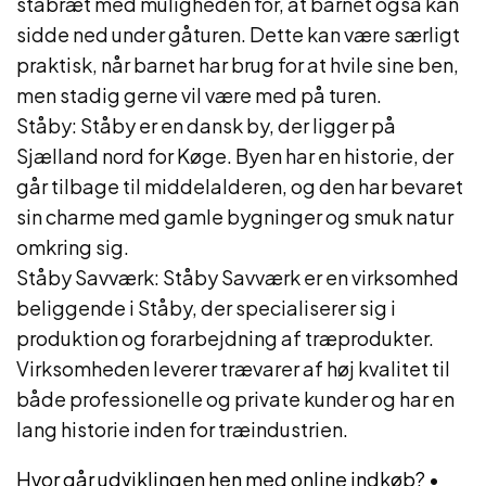
ståbræt med muligheden for, at barnet også kan
sidde ned under gåturen. Dette kan være særligt
praktisk, når barnet har brug for at hvile sine ben,
men stadig gerne vil være med på turen.
Ståby: Ståby er en dansk by, der ligger på
Sjælland nord for Køge. Byen har en historie, der
går tilbage til middelalderen, og den har bevaret
sin charme med gamle bygninger og smuk natur
omkring sig.
Ståby Savværk: Ståby Savværk er en virksomhed
beliggende i Ståby, der specialiserer sig i
produktion og forarbejdning af træprodukter.
Virksomheden leverer trævarer af høj kvalitet til
både professionelle og private kunder og har en
lang historie inden for træindustrien.
Hvor går udviklingen hen med online indkøb?
•