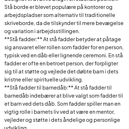
Stå borde er blevet populære på kontorer og
arbejdspladser som alternativ til traditionelle
skriveborde, da de tilskynder til mere bevægelse
og variation i arbejdsstillingen.
**Stå fadder:** At stå fadder betyder at påtage
sig ansvaret eller rollen som fadder for en person,
typisk ved en dåb eller lignende ceremoni. En stå
fadder er ofte en betroet person, der forpligter
sig til at støtte og vejlede det døbte barn i dets
kristne eller spirituelle udvikling.
**Stå fadder til barnedåb:** At stå fadder til
barnedåb indebærer at blive valgt som fadder til
et barn ved dets dåb. Som fadder spiller man en
vigtig rolle i barnets liv ved at være en mentor,
vejleder og støtte i dets åndelige og personlige
udvikling.