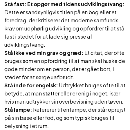
Stå fast: Et opgør med tidens udviklingstvang:
Dette er sandsynligvis titlen på en bog eller et
foredrag, der kritiserer det moderne samfunds
krav om uophørlig udvikling og opfordrer til at stå
fast i stedet for at lade sig presse af
udviklingstvang.
Stå ikke ved min grav og græd:
Et citat, der ofte
bruges som en opfordring til at man skal huske de
gode minder om en person, der er gået bort, i
stedet for at sørge uafbrudt.
Stå inde for engelsk:
Udtrykket bruges ofte til at
betyde, at man støtter eller er enig i noget, især
hvis man udtrykker sin overbevisning uden tøven.
Stå lampe:
Refererer til en lampe, der står oprejst
på sin base eller fod, og som typisk bruges til
belysning i et rum.