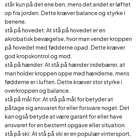
står kun på det ene ben, mens det andet er løftet
op fra jorden. Dette kræver balance og styrke i
benene.
stå på hovedet: At stå på hovedet er en
akrobatisk bevægelse, hvor man vender kroppen
på hovedet med fødderne opad. Dette kræver
god kropskontrol og mod.
stå på hænder: At stå på hænder indebærer, at
man holder kroppen oppe med hænderne, mens
fødderne er i luften. Dette kræver stor styrke i
overkroppen og balance.
stå på mål for: At stå på mål for betyder at
påtage sig ansvaret for eller forsvare noget. Det
kan også betyde at være garant for eller have
ansvaret for en bestemt opgave eller situation.
stå på ski: At stå på ski er en populær vintersport,