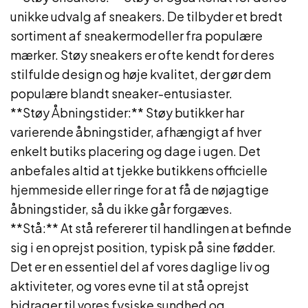
unikke udvalg af sneakers. De tilbyder et bredt
sortiment af sneakermodeller fra populære
mærker. Støy sneakers er ofte kendt for deres
stilfulde design og høje kvalitet, der gør dem
populære blandt sneaker-entusiaster.
**Støy Åbningstider:** Støy butikker har
varierende åbningstider, afhængigt af hver
enkelt butiks placering og dage i ugen. Det
anbefales altid at tjekke butikkens officielle
hjemmeside eller ringe for at få de nøjagtige
åbningstider, så du ikke går forgæves.
**Stå:** At stå refererer til handlingen at befinde
sig i en oprejst position, typisk på sine fødder.
Det er en essentiel del af vores daglige liv og
aktiviteter, og vores evne til at stå oprejst
bidrager til vores fysiske sundhed og