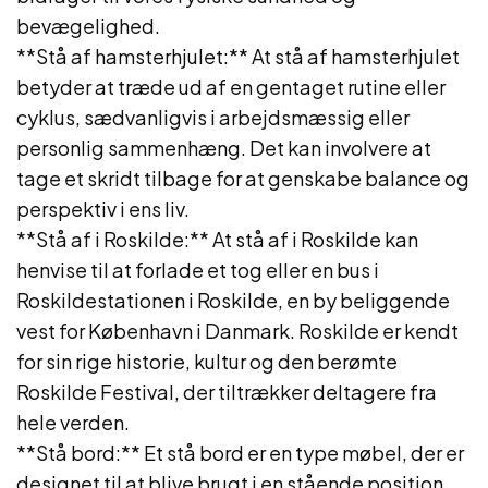
bevægelighed.
**Stå af hamsterhjulet:** At stå af hamsterhjulet
betyder at træde ud af en gentaget rutine eller
cyklus, sædvanligvis i arbejdsmæssig eller
personlig sammenhæng. Det kan involvere at
tage et skridt tilbage for at genskabe balance og
perspektiv i ens liv.
**Stå af i Roskilde:** At stå af i Roskilde kan
henvise til at forlade et tog eller en bus i
Roskildestationen i Roskilde, en by beliggende
vest for København i Danmark. Roskilde er kendt
for sin rige historie, kultur og den berømte
Roskilde Festival, der tiltrækker deltagere fra
hele verden.
**Stå bord:** Et stå bord er en type møbel, der er
designet til at blive brugt i en stående position.