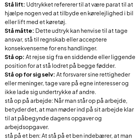
Stå lift:
Udtrykket refererer til at være parat til at
hjælpe nogen ved at tilbyde en kørelejlighed i bil
eller lift med et køretøj.
Stå måtte:
Dette udtryk kan henvise til at tage
ansvar, stå til regnskab eller acceptere
konsekvenserne for ens handlinger.
Stå op:
At rejse sig fra en siddende eller liggende
position for at stå lodret på begge fødder.
Stå op for sig selv:
At forsvarer sine rettigheder
eller meninger, tage vare på egne interesser og
ikke lade sig undertrykke af andre.
stå op på arbejde: Når man står op på arbejde,
betyder det, at man møder ind på sit arbejde klar
til at påbegynde dagens opgaver og
arbejdsopgaver.
stå på et ben: At stå på et ben indebærer, at man