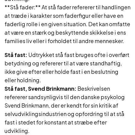
**Stå fader:** At stå fader refererer til handlingen
at træde i karakter som faderfigur eller have en
faderlig rolle i en given situation. Det kan omfatte
at være en stærk og beskyttende skikkelse i ens
families liv eller i forholdet til andre mennesker.
Stå fast:
Udtrykket stå fast bruges ofte i overført
betydning og refererer til at være standhaftig,
ikke give efter eller holde fast i en beslutning
eller holdning.
Stå fast, Svend Brinkmann:
Beskrivelsen
refererer sandsynligvis til den danske psykolog
Svend Brinkmann, der er kendt for sin kritik af
selvudviklingsindustrien og opfordring til at stå
fast i stedet for konstant at stræbe efter
udvikling.