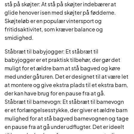
stå på skøjter: At stå på skøjter indebærer at
glide henover isen med skøjter på fødderne.
Skøjteløb er en populær vintersport og
fritidsaktivitet, som kræver balance og
smidighed.
Ståbræt til babyjogger: Et ståbræt til
babyjogger er et praktisk tilbehør, der gør det
muligt for et ældre barn at stå bagved og køre
med under gåturen. Det er designet til at være let
at montere og give ekstra plads til et ekstra barn,
der kan have brug for en pause fra at gå.
Ståbræt til barnevogn: Et ståbræt til barnevogn
er et forlængelsesstykke, der giver et ældre barn
mulighed for at stå bagved barnevognen og tage
en pause fra at gå under udflugter. Det er ideelt