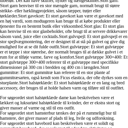
tilbehør. Det kan have skuffer, hylder og hængeskinner.Stort garn:
Stort garn henviser til en stor mængde garn, normalt brugt til større
strikke- eller hæklingprojekter, såsom tæpper, trøjer eller
tørklæder.Stort gavekort: Et stort gavekort kan være et gavekort med
en høj værdi, som modtageren kan bruge til at købe produkter eller
tjenester fra en bestemt butik eller virksomhed.Stort glas: Et stort glas
kan henvise til en stor glasbeholder, ofte brugt til at servere drikkevarer
såsom vand, juice eller cocktails.Stort gulvspejl: Et stort gulvspejl er en
stor spejlvægmontering, der er designet til at stå på gulvet og give dig
mulighed for at se dit fulde outfit.Stort gulvtæppe: Et stort gulvtæppe
er et tæppe i stor størrelse, der normalt bruges til at dække gulvet i et
rum for at tilføje varme, farve og komfort.Stort gulvtæppe 300×400: Et
stort gulvtæppe 300×400 refererer til et gulvtæppe med specifikke
dimensioner på 300 cm i bredden og 400 cm i længden.Stort
gummitræ: Et stort gummitræ kan referere til en stor plante af
gummitræsarten, også kendt som Ficus elastica, der ofte dyrkes som en
stueplante.Stort halstørklæde: Et stort halstørklæde er en lang og bred
accessory, der bruges til at holde halsen varm og tilføre stil til outfitet.
For søgeordet stort halstørklæde dame kan beskrivelsen være et
lækkert og luksuriøst halstørklæde til kvinder, der er ekstra stort og
giver masser af varme og stil til ens outfit.
For søgeordet stort hamsterbur tænkes der på et rummeligt bur til
hamstere, der giver masser af plads til leg, hvile og udforskning.
For søgeordet stort havebord kan beskrivelsen være et solidt og