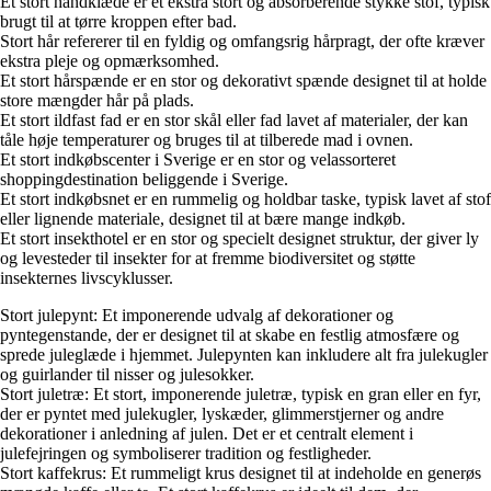
Et stort håndklæde er et ekstra stort og absorberende stykke stof, typisk
brugt til at tørre kroppen efter bad.
Stort hår refererer til en fyldig og omfangsrig hårpragt, der ofte kræver
ekstra pleje og opmærksomhed.
Et stort hårspænde er en stor og dekorativt spænde designet til at holde
store mængder hår på plads.
Et stort ildfast fad er en stor skål eller fad lavet af materialer, der kan
tåle høje temperaturer og bruges til at tilberede mad i ovnen.
Et stort indkøbscenter i Sverige er en stor og velassorteret
shoppingdestination beliggende i Sverige.
Et stort indkøbsnet er en rummelig og holdbar taske, typisk lavet af stof
eller lignende materiale, designet til at bære mange indkøb.
Et stort insekthotel er en stor og specielt designet struktur, der giver ly
og levesteder til insekter for at fremme biodiversitet og støtte
insekternes livscyklusser.
Stort julepynt: Et imponerende udvalg af dekorationer og
pyntegenstande, der er designet til at skabe en festlig atmosfære og
sprede juleglæde i hjemmet. Julepynten kan inkludere alt fra julekugler
og guirlander til nisser og julesokker.
Stort juletræ: Et stort, imponerende juletræ, typisk en gran eller en fyr,
der er pyntet med julekugler, lyskæder, glimmerstjerner og andre
dekorationer i anledning af julen. Det er et centralt element i
julefejringen og symboliserer tradition og festligheder.
Stort kaffekrus: Et rummeligt krus designet til at indeholde en generøs