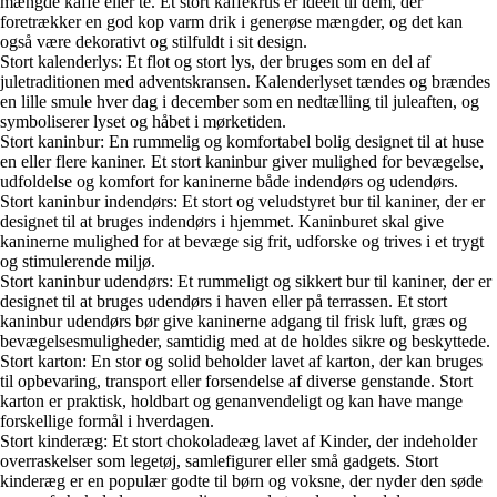
mængde kaffe eller te. Et stort kaffekrus er ideelt til dem, der
foretrækker en god kop varm drik i generøse mængder, og det kan
også være dekorativt og stilfuldt i sit design.
Stort kalenderlys: Et flot og stort lys, der bruges som en del af
juletraditionen med adventskransen. Kalenderlyset tændes og brændes
en lille smule hver dag i december som en nedtælling til juleaften, og
symboliserer lyset og håbet i mørketiden.
Stort kaninbur: En rummelig og komfortabel bolig designet til at huse
en eller flere kaniner. Et stort kaninbur giver mulighed for bevægelse,
udfoldelse og komfort for kaninerne både indendørs og udendørs.
Stort kaninbur indendørs: Et stort og veludstyret bur til kaniner, der er
designet til at bruges indendørs i hjemmet. Kaninburet skal give
kaninerne mulighed for at bevæge sig frit, udforske og trives i et trygt
og stimulerende miljø.
Stort kaninbur udendørs: Et rummeligt og sikkert bur til kaniner, der er
designet til at bruges udendørs i haven eller på terrassen. Et stort
kaninbur udendørs bør give kaninerne adgang til frisk luft, græs og
bevægelsesmuligheder, samtidig med at de holdes sikre og beskyttede.
Stort karton: En stor og solid beholder lavet af karton, der kan bruges
til opbevaring, transport eller forsendelse af diverse genstande. Stort
karton er praktisk, holdbart og genanvendeligt og kan have mange
forskellige formål i hverdagen.
Stort kinderæg: Et stort chokoladeæg lavet af Kinder, der indeholder
overraskelser som legetøj, samlefigurer eller små gadgets. Stort
kinderæg er en populær godte til børn og voksne, der nyder den søde