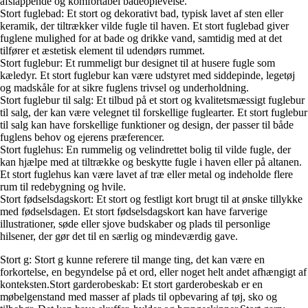
afslappende og komfortabel badeoplevelse.
Stort fuglebad: Et stort og dekorativt bad, typisk lavet af sten eller
keramik, der tiltrækker vilde fugle til haven. Et stort fuglebad giver
fuglene mulighed for at bade og drikke vand, samtidig med at det
tilfører et æstetisk element til udendørs rummet.
Stort fuglebur: Et rummeligt bur designet til at husere fugle som
kæledyr. Et stort fuglebur kan være udstyret med siddepinde, legetøj
og madskåle for at sikre fuglens trivsel og underholdning.
Stort fuglebur til salg: Et tilbud på et stort og kvalitetsmæssigt fuglebur
til salg, der kan være velegnet til forskellige fuglearter. Et stort fuglebur
til salg kan have forskellige funktioner og design, der passer til både
fuglens behov og ejerens præferencer.
Stort fuglehus: En rummelig og velindrettet bolig til vilde fugle, der
kan hjælpe med at tiltrække og beskytte fugle i haven eller på altanen.
Et stort fuglehus kan være lavet af træ eller metal og indeholde flere
rum til redebygning og hvile.
Stort fødselsdagskort: Et stort og festligt kort brugt til at ønske tillykke
med fødselsdagen. Et stort fødselsdagskort kan have farverige
illustrationer, søde eller sjove budskaber og plads til personlige
hilsener, der gør det til en særlig og mindeværdig gave.
Stort g: Stort g kunne referere til mange ting, det kan være en
forkortelse, en begyndelse på et ord, eller noget helt andet afhængigt af
konteksten.Stort garderobeskab: Et stort garderobeskab er en
møbelgenstand med masser af plads til opbevaring af tøj, sko og