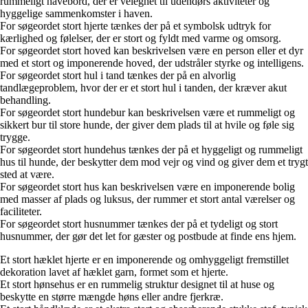
rummeligt havebord, der er velegnet til udendørs aktiviteter og
hyggelige sammenkomster i haven.
For søgeordet stort hjerte tænkes der på et symbolsk udtryk for
kærlighed og følelser, der er stort og fyldt med varme og omsorg.
For søgeordet stort hoved kan beskrivelsen være en person eller et dyr
med et stort og imponerende hoved, der udstråler styrke og intelligens.
For søgeordet stort hul i tand tænkes der på en alvorlig
tandlægeproblem, hvor der er et stort hul i tanden, der kræver akut
behandling.
For søgeordet stort hundebur kan beskrivelsen være et rummeligt og
sikkert bur til store hunde, der giver dem plads til at hvile og føle sig
trygge.
For søgeordet stort hundehus tænkes der på et hyggeligt og rummeligt
hus til hunde, der beskytter dem mod vejr og vind og giver dem et trygt
sted at være.
For søgeordet stort hus kan beskrivelsen være en imponerende bolig
med masser af plads og luksus, der rummer et stort antal værelser og
faciliteter.
For søgeordet stort husnummer tænkes der på et tydeligt og stort
husnummer, der gør det let for gæster og postbude at finde ens hjem.
Et stort hæklet hjerte er en imponerende og omhyggeligt fremstillet
dekoration lavet af hæklet garn, formet som et hjerte.
Et stort hønsehus er en rummelig struktur designet til at huse og
beskytte en større mængde høns eller andre fjerkræ.