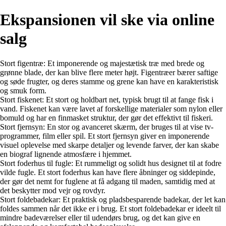
Ekspansionen vil ske via online
salg
Stort figentræ: Et imponerende og majestætisk træ med brede og
grønne blade, der kan blive flere meter højt. Figentræer bærer saftige
og søde frugter, og deres stamme og grene kan have en karakteristisk
og smuk form.
Stort fiskenet: Et stort og holdbart net, typisk brugt til at fange fisk i
vand. Fiskenet kan være lavet af forskellige materialer som nylon eller
bomuld og har en finmasket struktur, der gør det effektivt til fiskeri.
Stort fjernsyn: En stor og avanceret skærm, der bruges til at vise tv-
programmer, film eller spil. Et stort fjernsyn giver en imponerende
visuel oplevelse med skarpe detaljer og levende farver, der kan skabe
en biograf lignende atmosfære i hjemmet.
Stort foderhus til fugle: Et rummeligt og solidt hus designet til at fodre
vilde fugle. Et stort foderhus kan have flere åbninger og siddepinde,
der gør det nemt for fuglene at få adgang til maden, samtidig med at
det beskytter mod vejr og rovdyr.
Stort foldebadekar: Et praktisk og pladsbesparende badekar, der let kan
foldes sammen når det ikke er i brug. Et stort foldebadekar er ideelt til
mindre badeværelser eller til udendørs brug, og det kan give en