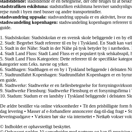
stadstidende:
stadstidende er en betegnelse, der ofte bruges til at besk
stadstrafiken eskilstuna:
stadstrafiken eskilstuna henviser sandsynligvi
rejse rundt i byen med busser og andre transportmidler.
stadsvandring uppsala:
stadsvandring uppsala er en aktivitet, hvor ma
stadswandeling kopenhagen:
stadswandeling kopenhagen refererer til
guide.
1. Stadsöskolan: Stadsöskolan er en svensk skole beliggende i en by elle
2. Stadt: Begrebet Stadt refererer til en by i Tyskland. En Stadt kan var
3. Stadt in der Nähe: Stadt in der Nähe på tysk betyder by i nærheden. De
4. Stadt Land Fluss: Stadt Land Fluss er et populært tysk selskabsspil, 
5. Stadt Land Fluss Kategorien: Dette refererer til de specifikke katego
kategorier som f.eks. navne og yrker.
6. Stadthagen: Stadthagen er en by i Tyskland beliggende i delstaten 
7. Stadtrundfahrt Kopenhagen: Stadtrundfahrt Kopenhagen er en byrund
en guide.
8. Stadtwerke: Stadtwerke er en fællesbetegnelse for forsyningsvirksomh
9. Stadtwerke Flensburg: Stadtwerke Flensburg er et forsyningsfirma i Ty
10. Stadum: Stadum er en landsby i Tyskland beliggende i delstaten Sle
De ældre bestiller via online virksomheder
•
Tit den prisbilligste form f
dag levering
•
Masser af e-forhandlere annoncerer dag-til-dag fragt
•
St
leveringsudgave
•
Væksten bør ske via internettet
•
Netkøb vokser vol
© Indholdet er ophavsretligt beskyttet.
© Ophavsret gælder. Vi samarbejder med partnere og kan få provision