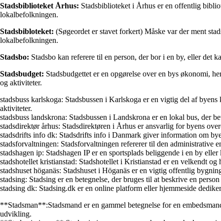
Stadsbiblioteket Århus:
Stadsbiblioteket i Århus er en offentlig biblio
lokalbefolkningen.
Stadsbibloteket:
(Søgeordet er stavet forkert) Måske var der ment stadsb
lokalbefolkningen.
Stadsbo:
Stadsbo kan referere til en person, der bor i en by, eller det k
Stadsbudget:
Stadsbudgettet er en opgørelse over en bys økonomi, herun
og aktiviteter.
stadsbuss karlskoga: Stadsbussen i Karlskoga er en vigtig del af byens 
aktiviteter.
stadsbuss landskrona: Stadsbussen i Landskrona er en lokal bus, der b
stadsdirektør århus: Stadsdirektøren i Århus er ansvarlig for byens over
stadsdrifts info dk: Stadsdrifts info i Danmark giver information om b
stadsforvaltningen: Stadsforvaltningen refererer til den administrative e
stadshagen ip: Stadshagen IP er en sportsplads beliggende i en by eller
stadshotellet kristianstad: Stadshotellet i Kristianstad er en velkendt og
stadshuset höganäs: Stadshuset i Höganäs er en vigtig offentlig bygning
stadsing: Stadsing er en betegnelse, der bruges til at beskrive en person
stadsing dk: Stadsing.dk er en online platform eller hjemmeside dediker
**Stadsman**:Stadsmand er en gammel betegnelse for en embedsmand el
udvikling.