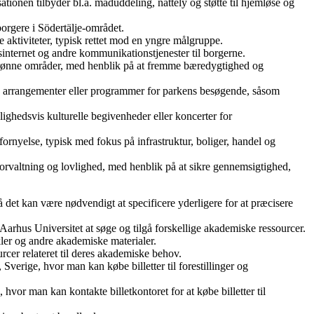
ionen tilbyder bl.a. maduddeling, nattely og støtte til hjemløse og
borgere i Södertälje-området.
e aktiviteter, typisk rettet mod en yngre målgruppe.
sinternet og andre kommunikationstjenester til borgerne.
s grønne områder, med henblik på at fremme bæredygtighed og
ve arrangementer eller programmer for parkens besøgende, såsom
ighedsvis kulturelle begivenheder eller koncerter for
nyelse, typisk med fokus på infrastruktur, boliger, handel og
rvaltning og lovlighed, med henblik på at sikre gennemsigtighed,
så det kan være nødvendigt at specificere yderligere for at præcisere
Aarhus Universitet at søge og tilgå forskellige akademiske ressourcer.
kler og andre akademiske materialer.
rcer relateret til deres akademiske behov.
 Sverige, hvor man kan købe billetter til forestillinger og
 hvor man kan kontakte billetkontoret for at købe billetter til