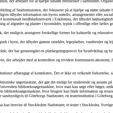
n, der arbejder for at hjælpe udsatte mennesker i samfundet. Organisat
deling af Stadsmissionen, der fokuserer på at hjælpe og støtte udsatte 
igvis tilbyder information om byens natteliv, arrangementer eller social
 et kommunalt bredbåndsnetværk i Eskilstuna, der tilbyder højhastighed
ng af afgrøder og planter i byområder, typisk i offentlige eller fælle
 der muligvis arrangerer forskellige former for kulturelle og rekreati
 i byen, der tilbyder grønne områder, legepladser, vandrestier og lejl
åde, der har gennemgået en planlægningsproces for byudvikling og byfor
en, der arbejder med at kontrollere og revidere kommunens økonomi, fo
titutioner afhængigt af konteksten. Det er ikke en velkendt forkortelse, 
ektroniske søgemaskine, der gør det muligt for studerende og ansatte på 
Universitets bibliotekssøgemaskine, hvor man kan søge efter bøger, arti
ets bibliotekssøgemaskine, hvor brugere kan finde information og ressou
r sandsynligvis til Göteborgs Stadsteater, en teaterinstitution i Göteborg,
a kan henvise til Stockholms Stadsteater, et teater i Stockholm, Sverige,