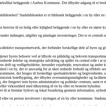
teksfilial beliggende i Aarhus Kommune. Det tilbyder adgang til et bredt 
iblioteket? Stadsbiblioteket er et bibliotek beliggende i en by eller en 
an henvise til en bolig eller lejlighed beliggende i en by eller en større
der indtægter, udgifter og planlagte investeringer. Det er et centralt 
kollektive transportnetværk, der forbinder forskellige dele af byen og g
etjener byens beboere ved at tilbyde en pålidelig og bekvem transportm
ordnede ledelse og strategiske udvikling og spiller en central rolle i at
yens drift og vedligeholdelse, herunder vejarbejde, renovation og andre
nhed i en by, der er ansvarlig for at sikre ordnede forhold og effektiv s
 kommune, der bruges til forskellige sportsaktiviteter og begivenheder,
 historisk hotelbygning, der tilbyder overnatningsmuligheder og facilitete
, der fungerer som byens administrative og politiske centrum, samt et s
 eller virksomhed med tilknytning til en by eller en bestemt bykultur.
et til at fremme bylivet og lokal forankring gennem information, nyheder
ler en person involveret i styringen af en by eller kommune. Stadsma