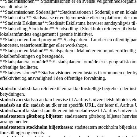
**Stadsmissionen**:Stadsmissionen er en svensk velgørenhedsorganisatio
socialt udsatte.
**Stadsmissionen Södertälje**:Stadsmissionen i Södertälje er en lokalaf
**Stadsnat.se**:Stadsnat.se er en hjemmeside eller en platform, der mul
**Stadsnät Eskilstuna**:Stadsnät Eskilstuna henviser sandsynligvis til
**Stadsodling Stockholm**:Stadsodling i Stockholm refererer til dyrkni
lokalsamfundets engagement i grønne initiativer.
**Stadsparken Lund program**:Stadsparken i Lund er en offentlig park,
koncerter, teaterforestillinger eller workshops.
**Stadsparken Malmö**:Stadsparken i Malmö er en populær offentlig park
lokalbefolkningen og besøgende.
**Stadsplanerat område**:Et stadsplaneret område er et geografisk omr
offentlige faciliteter.
**Stadsrevisionen**:Stadsrevisionen er en instans i kommunen eller by
effektivitet og ansvarlighed i den offentlige forvaltning.
stadssb:
stadssb kan referere til en række forskellige begreber eller ins
betydningen.
stadssb au:
stadssb au kan henvise til Aarhus Universitetsbiblioteks el
stadssb au dk:
stadssb au dk er en specifik URL, der fører til Aarhus 
stadssb.au.dk:
stadssb.au.dk er en internetadresse til Aarhus Universit
stadsteatern göteborg biljetter:
stadsteatern göteborg biljetter henvise
arrangementer.
stadsteatern stockholm biljettkassa:
stadsteatern stockholm biljettkass
forestillinger og events.