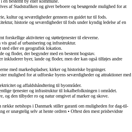
er i en bestemt by eller kommune.
 drives af Stadstrafiken og giver beboere og besøgende mulighed for at
ie, kultur og seværdigheder gennem en guidet tur til fods.
ktur, historie og seværdigheder til fods under kyndig ledelse af en
orskellige aktiviteter og støttetjenester til eleverne.
 vis grad af urbanisering og infrastruktur.
 sted eller en geografisk lokation.
lande og floder, der begynder med en bestemt bogstav.
er inkluderer byer, lande og floder, men der kan også tilføjes andre
erne med markedspladser, kirker og historiske bygninger.
ster mulighed for at udforske byens seværdigheder og attraktioner med
ktricitet og affaldshåndtering til byområder.
tlige tjenester og infrastruktur til lokalbefolkningen i området.
e, og den tilbyder ro og natur omgivet af marker og skove.
 række netshops i Danmark stiller garanti om muligheden for dag-til-
ing er unægtelig selv at hente ordren
•
Oftest den mest prisbevidste