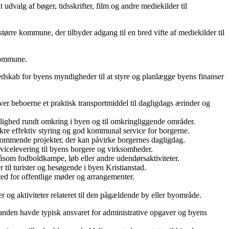
udvalg af bøger, tidsskrifter, film og andre mediekilder til
større kommune, der tilbyder adgang til en bred vifte af mediekilder til
 kommune.
redskab for byens myndigheder til at styre og planlægge byens finanser
iver beboerne et praktisk transportmiddel til dagligdags ærinder og
ulighed rundt omkring i byen og til omkringliggende områder.
 sikre effektiv styring og god kommunal service for borgerne.
 kommende projekter, der kan påvirke borgernes dagligdag.
ervicelevering til byens borgere og virksomheder.
 såsom fodboldkampe, løb eller andre udendørsaktiviteter.
r til turister og besøgende i byen Kristianstad.
ted for offentlige møder og arrangementer.
 og aktiviteter relateret til den pågældende by eller byområde.
nden havde typisk ansvaret for administrative opgaver og byens