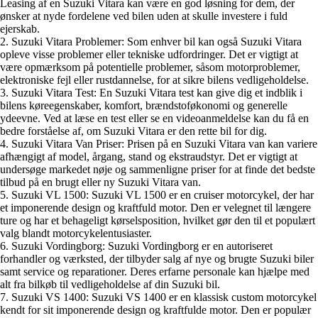
Leasing af en Suzuki Vitara kan være en god løsning for dem, der
ønsker at nyde fordelene ved bilen uden at skulle investere i fuld
ejerskab.
2. Suzuki Vitara Problemer: Som enhver bil kan også Suzuki Vitara
opleve visse problemer eller tekniske udfordringer. Det er vigtigt at
være opmærksom på potentielle problemer, såsom motorproblemer,
elektroniske fejl eller rustdannelse, for at sikre bilens vedligeholdelse.
3. Suzuki Vitara Test: En Suzuki Vitara test kan give dig et indblik i
bilens køreegenskaber, komfort, brændstoføkonomi og generelle
ydeevne. Ved at læse en test eller se en videoanmeldelse kan du få en
bedre forståelse af, om Suzuki Vitara er den rette bil for dig.
4. Suzuki Vitara Van Priser: Prisen på en Suzuki Vitara van kan variere
afhængigt af model, årgang, stand og ekstraudstyr. Det er vigtigt at
undersøge markedet nøje og sammenligne priser for at finde det bedste
tilbud på en brugt eller ny Suzuki Vitara van.
5. Suzuki VL 1500: Suzuki VL 1500 er en cruiser motorcykel, der har
et imponerende design og kraftfuld motor. Den er velegnet til længere
ture og har et behageligt kørselsposition, hvilket gør den til et populært
valg blandt motorcykelentusiaster.
6. Suzuki Vordingborg: Suzuki Vordingborg er en autoriseret
forhandler og værksted, der tilbyder salg af nye og brugte Suzuki biler
samt service og reparationer. Deres erfarne personale kan hjælpe med
alt fra bilkøb til vedligeholdelse af din Suzuki bil.
7. Suzuki VS 1400: Suzuki VS 1400 er en klassisk custom motorcykel
kendt for sit imponerende design og kraftfulde motor. Den er populær