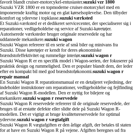
favorit blandt cruiser-motorcykel-entusiaster.
suzuki vzr 1800
Suzuki VZR 1800 er en topmoderne cruiser-motorcykel med en
imponerende kraftig motor og en glat kørselsoplevelse. Den tilbyder
komfort og ydeevne i topklasse.
suzuki værksted
Et Suzuki-værksted er et dedikeret servicecenter, der specialiserer sig i
reparationer, vedligeholdelse og service af Suzuki-køretøjer.
Autoriserede værksteder bruger originale reservedele og har
uddannede mekanikere.
suzuki wagon
Suzuki Wagon refererer til en serie af små biler og minivans fra
Suzuki. Disse køretøjer er kendt for deres økonomiske
brændstofeffektivitet og rummelige interiør.
suzuki wagon r
Suzuki Wagon R er en specifik model i Wagon-serien, der fokuserer på
praktisk design og rummelighed. Den er populær blandt dem, der leder
efter en kompakt bil med god brændstoføkonomi.
suzuki wagon r
repair manual
En Suzuki Wagon R reparationsmanual er en detaljeret vejledning, der
indeholder instruktioner om reparationer, vedligeholdelse og fejlfinding
af Suzuki Wagon R-modellen. Den er nyttig for bilejere og
mekanikere.
suzuki wagon r reservedele
Suzuki Wagon R reservedele refererer til de originale reservedele, der
bruges til at erstatte defekte eller slidte dele på Suzuki Wagon R-
modellen. Det er vigtigt at bruge kvalitetsreservedele for optimal
ydeevne.
suzuki wagon r vægtafgift
Suzuki Wagon R vægtafgiften er den årlige afgift, der betales til staten
for at have en Suzuki Wagon R på vejene. Afgiften beregnes ud fra