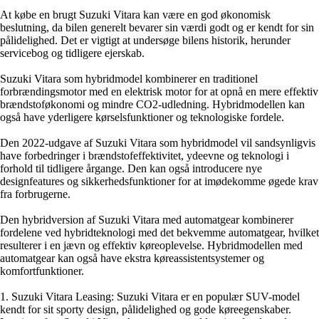
At købe en brugt Suzuki Vitara kan være en god økonomisk
beslutning, da bilen generelt bevarer sin værdi godt og er kendt for sin
pålidelighed. Det er vigtigt at undersøge bilens historik, herunder
servicebog og tidligere ejerskab.
Suzuki Vitara som hybridmodel kombinerer en traditionel
forbrændingsmotor med en elektrisk motor for at opnå en mere effektiv
brændstoføkonomi og mindre CO2-udledning. Hybridmodellen kan
også have yderligere kørselsfunktioner og teknologiske fordele.
Den 2022-udgave af Suzuki Vitara som hybridmodel vil sandsynligvis
have forbedringer i brændstofeffektivitet, ydeevne og teknologi i
forhold til tidligere årgange. Den kan også introducere nye
designfeatures og sikkerhedsfunktioner for at imødekomme øgede krav
fra forbrugerne.
Den hybridversion af Suzuki Vitara med automatgear kombinerer
fordelene ved hybridteknologi med det bekvemme automatgear, hvilket
resulterer i en jævn og effektiv køreoplevelse. Hybridmodellen med
automatgear kan også have ekstra køreassistentsystemer og
komfortfunktioner.
1. Suzuki Vitara Leasing: Suzuki Vitara er en populær SUV-model
kendt for sit sporty design, pålidelighed og gode køreegenskaber.