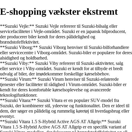
E-shopping vækster ekstremt
**Suzuki Vejle:** Suzuki Vejle refererer til Suzuki-bilsalg eller
servicefaciliteter i Vejle-området. Suzuki er en japansk bilproducent,
der producerer biler kendt for deres pålidelighed og
brændstofeffektivitet.
**Suzuki Viborg:** Suzuki Viborg henviser til Suzuki-bilforhandlere
eller servicecentre i Viborg-området. Suzuki-biler er populære for deres
alsidighed og holdbarhed.
**Suzuki Viby:** Suzuki Viby refererer til Suzuki-aktiviteter, salg
eller service i Viby-området. Suzuki er kendt for at tilbyde et bredt
udvalg af biler, der imødekommer forskellige kørselsbehov.
**Suzuki Virum:** Suzuki Virum henviser til Suzuki-relaterede
tjenester eller faciliteter til rådighed i Virum-området. Suzuki-biler er
kendt for deres komfortable kørselsoplevelse og avancerede
teknologifunktioner.
**Suzuki Vitara:** Suzuki Vitara er en populær SUV-model fra
Suzuki, der kombinerer stil, ydeevne og funktionalitet. Den er ideel til
dem, der søger en pålidelig og rummelig køretøj til hverdagsbrug eller
eventyr.
**Suzuki Vitara 1.5 S-Hybrid Active AGS AT Allgrip:** Suzuki
Vitara 1.5 S-Hybrid Active AGS AT Allgrip er en specifik variant af