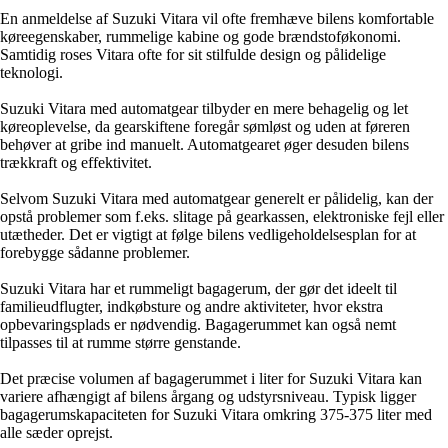
En anmeldelse af Suzuki Vitara vil ofte fremhæve bilens komfortable
køreegenskaber, rummelige kabine og gode brændstoføkonomi.
Samtidig roses Vitara ofte for sit stilfulde design og pålidelige
teknologi.
Suzuki Vitara med automatgear tilbyder en mere behagelig og let
køreoplevelse, da gearskiftene foregår sømløst og uden at føreren
behøver at gribe ind manuelt. Automatgearet øger desuden bilens
trækkraft og effektivitet.
Selvom Suzuki Vitara med automatgear generelt er pålidelig, kan der
opstå problemer som f.eks. slitage på gearkassen, elektroniske fejl eller
utætheder. Det er vigtigt at følge bilens vedligeholdelsesplan for at
forebygge sådanne problemer.
Suzuki Vitara har et rummeligt bagagerum, der gør det ideelt til
familieudflugter, indkøbsture og andre aktiviteter, hvor ekstra
opbevaringsplads er nødvendig. Bagagerummet kan også nemt
tilpasses til at rumme større genstande.
Det præcise volumen af bagagerummet i liter for Suzuki Vitara kan
variere afhængigt af bilens årgang og udstyrsniveau. Typisk ligger
bagagerumskapaciteten for Suzuki Vitara omkring 375-375 liter med
alle sæder oprejst.