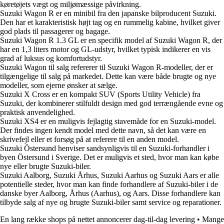
køretøjets vægt og miljømæssige påvirkning.
Suzuki Wagon R er en minibil fra den japanske bilproducent Suzuki.
Den har et karakteristisk højt tag og en rummelig kabine, hvilket giver
god plads til passagerer og bagage.
Suzuki Wagon R 1.3 GL er en specifik model af Suzuki Wagon R, der
har en 1,3 liters motor og GL-udstyr, hvilket typisk indikerer en vis
grad af luksus og komfortudstyr.
Suzuki Wagon til salg refererer til Suzuki Wagon R-modeller, der er
tilgængelige til salg på markedet. Dette kan være både brugte og nye
modeller, som ejerne ønsker at sælge.
Suzuki X Cross er en kompakt SUV (Sports Utility Vehicle) fra
Suzuki, der kombinerer stilfuldt design med god terrængående evne og
praktisk anvendelighed.
Suzuki XS4 er en muligvis fejlagtig stavemåde for en Suzuki-model.
Der findes ingen kendt model med dette navn, så det kan være en
skrivefejl eller et forsøg på at referere til en anden model.
Suzuki Östersund henviser sandsynligvis til en Suzuki-forhandler i
byen Östersund i Sverige. Det er muligvis et sted, hvor man kan købe
nye eller brugte Suzuki-biler.
Suzuki Aalborg, Suzuki Århus, Suzuki Aarhus og Suzuki Aars er alle
potentielle steder, hvor man kan finde forhandlere af Suzuki-biler i de
danske byer Aalborg, Århus (Aarhus), og Aars. Disse forhandlere kan
tilbyde salg af nye og brugte Suzuki-biler samt service og reparationer.
En lang række shops på nettet annoncerer dag-til-dag levering
•
Mange