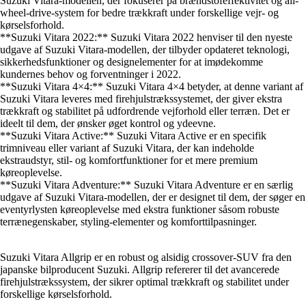
Suzuki Vitara-modellen, der fokuserer på brændstofeffektivitet og all-
wheel-drive-system for bedre trækkraft under forskellige vejr- og
kørselsforhold.
**Suzuki Vitara 2022:** Suzuki Vitara 2022 henviser til den nyeste
udgave af Suzuki Vitara-modellen, der tilbyder opdateret teknologi,
sikkerhedsfunktioner og designelementer for at imødekomme
kundernes behov og forventninger i 2022.
**Suzuki Vitara 4×4:** Suzuki Vitara 4×4 betyder, at denne variant af
Suzuki Vitara leveres med firehjulstrækssystemet, der giver ekstra
trækkraft og stabilitet på udfordrende vejforhold eller terræn. Det er
ideelt til dem, der ønsker øget kontrol og ydeevne.
**Suzuki Vitara Active:** Suzuki Vitara Active er en specifik
trimniveau eller variant af Suzuki Vitara, der kan indeholde
ekstraudstyr, stil- og komfortfunktioner for et mere premium
køreoplevelse.
**Suzuki Vitara Adventure:** Suzuki Vitara Adventure er en særlig
udgave af Suzuki Vitara-modellen, der er designet til dem, der søger en
eventyrlysten køreoplevelse med ekstra funktioner såsom robuste
terrænegenskaber, styling-elementer og komforttilpasninger.
Suzuki Vitara Allgrip er en robust og alsidig crossover-SUV fra den
japanske bilproducent Suzuki. Allgrip refererer til det avancerede
firehjulstrækssystem, der sikrer optimal trækkraft og stabilitet under
forskellige kørselsforhold.