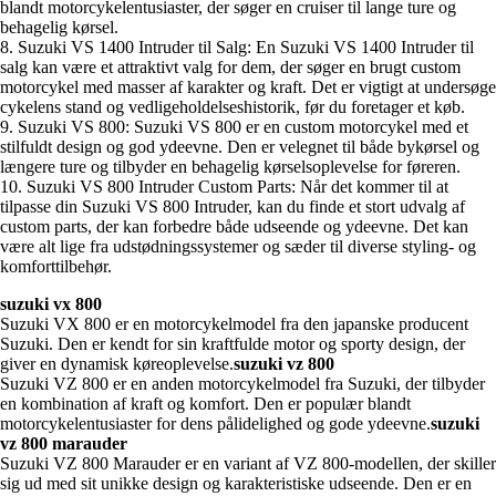
blandt motorcykelentusiaster, der søger en cruiser til lange ture og
behagelig kørsel.
8. Suzuki VS 1400 Intruder til Salg: En Suzuki VS 1400 Intruder til
salg kan være et attraktivt valg for dem, der søger en brugt custom
motorcykel med masser af karakter og kraft. Det er vigtigt at undersøge
cykelens stand og vedligeholdelseshistorik, før du foretager et køb.
9. Suzuki VS 800: Suzuki VS 800 er en custom motorcykel med et
stilfuldt design og god ydeevne. Den er velegnet til både bykørsel og
længere ture og tilbyder en behagelig kørselsoplevelse for føreren.
10. Suzuki VS 800 Intruder Custom Parts: Når det kommer til at
tilpasse din Suzuki VS 800 Intruder, kan du finde et stort udvalg af
custom parts, der kan forbedre både udseende og ydeevne. Det kan
være alt lige fra udstødningssystemer og sæder til diverse styling- og
komforttilbehør.
suzuki vx 800
Suzuki VX 800 er en motorcykelmodel fra den japanske producent
Suzuki. Den er kendt for sin kraftfulde motor og sporty design, der
giver en dynamisk køreoplevelse.
suzuki vz 800
Suzuki VZ 800 er en anden motorcykelmodel fra Suzuki, der tilbyder
en kombination af kraft og komfort. Den er populær blandt
motorcykelentusiaster for dens pålidelighed og gode ydeevne.
suzuki
vz 800 marauder
Suzuki VZ 800 Marauder er en variant af VZ 800-modellen, der skiller
sig ud med sit unikke design og karakteristiske udseende. Den er en