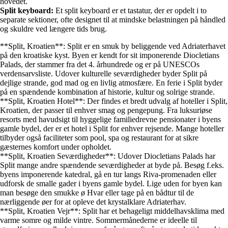
hovedet.
Split keyboard:
Et split keyboard er et tastatur, der er opdelt i to
separate sektioner, ofte designet til at mindske belastningen på håndled
og skuldre ved længere tids brug.
**Split, Kroatien**: Split er en smuk by beliggende ved Adriaterhavet
på den kroatiske kyst. Byen er kendt for sit imponerende Diocletians
Palads, der stammer fra det 4. århundrede og er på UNESCOs
verdensarvsliste. Udover kulturelle seværdigheder byder Split på
dejlige strande, god mad og en livlig atmosfære. En ferie i Split byder
på en spændende kombination af historie, kultur og solrige strande.
**Split, Kroatien Hotel**: Der findes et bredt udvalg af hoteller i Split,
Kroatien, der passer til enhver smag og pengepung. Fra luksuriøse
resorts med havudsigt til hyggelige familiedrevne pensionater i byens
gamle bydel, der er et hotel i Split for enhver rejsende. Mange hoteller
tilbyder også faciliteter som pool, spa og restaurant for at sikre
gæsternes komfort under opholdet.
**Split, Kroatien Seværdigheder**: Udover Diocletians Palads har
Split mange andre spændende seværdigheder at byde på. Besøg f.eks.
byens imponerende katedral, gå en tur langs Riva-promenaden eller
udforsk de smalle gader i byens gamle bydel. Lige uden for byen kan
man besøge den smukke ø Hvar eller tage på en bådtur til de
nærliggende øer for at opleve det krystalklare Adriaterhav.
**Split, Kroatien Vejr**: Split har et behageligt middelhavsklima med
varme somre og milde vintre. Sommermånederne er ideelle til