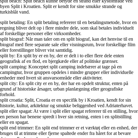
split beach: Split beach kunne betyde en strand eller kystområde ved
byen Split i Kroatien. Split er kendt for sine smukke strande og
turkisblåt vand.
split betaling: En split betaling refererer til en betalingsmetode, hvor en
regning bliver delt op i flere mindre dele, som skal betales individuelt
af forskellige personer eller virksomheder.
split biograf: Når man taler om en split biograf, kan det henvise til en
biograf med flere separate sale eller visningsrum, hvor forskellige film
eller forestillinger bliver vist samtidig.
split by: En split by er en by, der er delt i to eller flere dele enten
geografisk af en flod, en bjergkæde eller af politiske grænser.
split camping: Konceptet split camping indebærer at tage på en
campingtur, hvor gruppen opdeles i mindre grupper eller individuelle
enheder med hvert sit ansvarsområde eller aktiviteter.
split city: En split city er en by, der har en opdelt struktur, enten på
grund af historiske årsager, urban planlægning eller geografiske
forhold.
split croatia: Split, Croatia er en specifik by i Kroatien, kendt for sin
historie, kultur, arkitektur og smukke beliggenhed ved Adriaterhavet.
split eller spagat: At være i split eller spagat refererer til en stilling, hvor
en person har benene spredt i hver sin retning, enten i en splitstilling
eller en spagat.
split end trimmer: En split end trimmer er et værktøj eller en enhed, der
bruges til at trimme eller fjerne spaltede ender fra håret for at bevare