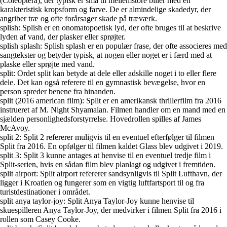
(Coleoptera), der typisk er små til mellemstore biller med en
karakteristisk kropsform og farve. De er almindelige skadedyr, der
angriber træ og ofte forårsager skade på træværk.
splish: Splish er en onomatopoetisk lyd, der ofte bruges til at beskrive
lyden af vand, der plasker eller sprøjter.
splish splash: Splish splash er en populær frase, der ofte associeres med
sangtekster og betyder typisk, at nogen eller noget er i færd med at
plaske eller sprøjte med vand.
split: Ordet split kan betyde at dele eller adskille noget i to eller flere
dele. Det kan også referere til en gymnastisk bevægelse, hvor en
person spreder benene fra hinanden.
split (2016 american film): Split er en amerikansk thrillerfilm fra 2016
instrueret af M. Night Shyamalan. Filmen handler om en mand med en
sjælden personlighedsforstyrrelse. Hovedrollen spilles af James
McAvoy.
split 2: Split 2 refererer muligvis til en eventuel efterfølger til filmen
Split fra 2016. En opfølger til filmen kaldet Glass blev udgivet i 2019.
split 3: Split 3 kunne antages at henvise til en eventuel tredje film i
Split-serien, hvis en sådan film blev planlagt og udgivet i fremtiden.
split airport: Split airport refererer sandsynligvis til Split Lufthavn, der
ligger i Kroatien og fungerer som en vigtig luftfartsport til og fra
turistdestinationer i området.
split anya taylor-joy: Split Anya Taylor-Joy kunne henvise til
skuespilleren Anya Taylor-Joy, der medvirker i filmen Split fra 2016 i
rollen som Casey Cooke.