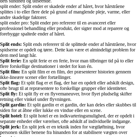
dets sundhed og udseende.
split ender: Split ender er skadede ender af håret, hvor hårstråene
splittes i to eller flere dele på grund af manglende pleje, varme, eller
andre skadelige faktorer.
split ender pro: Split ender pro refererer til en avanceret eller
professionel behandling eller produkt, der sigter mod at reparere og
forebygge spaltede ender af håret.
Split ends:
Split ends refererer til de splittede ender af hårstråene, hvor
spidserne er opdelt og tørre. Dette kan være et almindeligt problem for
dem med langt hår.
Split ferie:
En split ferie er en ferie, hvor man tilbringer tid på to eller
flere forskellige destinationer i stedet for kun én.
Split film:
En split film er en film, der præsenterer historien gennem
ikke-lineære scener eller fortællinger.
Split flag:
Et split flag er et flag, der har en opdelt eller adskilt design,
ofte brugt til at repræsentere to forskellige grupper eller identiteter.
Split fly:
Et split fly er en flyvemaneuver, hvor flyet pludselig skifter
retning eller vinkel under flyvningen.
Split gardin:
Et split gardin er et gardin, der kan deles eller skubbes til
siden for at åbne eller lukke en vindue eller en scene.
Split hotel:
Et split hotel er en indkvarteringsmulighed, der er opdelt i
separate enheder eller værelser, ofte adskilt af individuelle indgange.
Split jerk:
En split jerk er en teknik inden for vægtløftning, hvor
personen skiller benene fra hinanden for at stabilisere vægten over