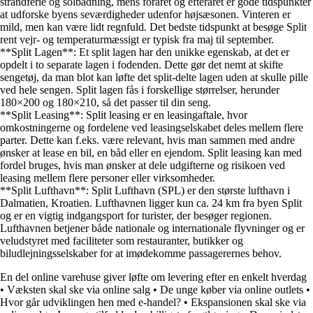
strandferie og solbadning, mens foråret og efteråret er gode tidspunkter
at udforske byens seværdigheder udenfor højsæsonen. Vinteren er
mild, men kan være lidt regnfuld. Det bedste tidspunkt at besøge Split
rent vejr- og temperaturmæssigt er typisk fra maj til september.
**Split Lagen**: Et split lagen har den unikke egenskab, at det er
opdelt i to separate lagen i fodenden. Dette gør det nemt at skifte
sengetøj, da man blot kan løfte det split-delte lagen uden at skulle pille
ved hele sengen. Split lagen fås i forskellige størrelser, herunder
180×200 og 180×210, så det passer til din seng.
**Split Leasing**: Split leasing er en leasingaftale, hvor
omkostningerne og fordelene ved leasingselskabet deles mellem flere
parter. Dette kan f.eks. være relevant, hvis man sammen med andre
ønsker at lease en bil, en båd eller en ejendom. Split leasing kan med
fordel bruges, hvis man ønsker at dele udgifterne og risikoen ved
leasing mellem flere personer eller virksomheder.
**Split Lufthavn**: Split Lufthavn (SPL) er den største lufthavn i
Dalmatien, Kroatien. Lufthavnen ligger kun ca. 24 km fra byen Split
og er en vigtig indgangsport for turister, der besøger regionen.
Lufthavnen betjener både nationale og internationale flyvninger og er
veludstyret med faciliteter som restauranter, butikker og
biludlejningsselskaber for at imødekomme passagerernes behov.
En del online varehuse giver løfte om levering efter en enkelt hverdag
•
Væksten skal ske via online salg
•
De unge køber via online outlets
•
Hvor går udviklingen hen med e-handel?
•
Ekspansionen skal ske via