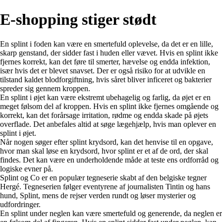
E-shopping stiger stødt
En splint i foden kan være en smertefuld oplevelse, da det er en lille,
skarp genstand, der sidder fast i huden eller vævet. Hvis en splint ikke
fjernes korrekt, kan det føre til smerter, hævelse og endda infektion,
især hvis det er blevet snavset. Der er også risiko for at udvikle en
tilstand kaldet blodforgiftning, hvis såret bliver inficeret og bakterier
spreder sig gennem kroppen.
En splint i øjet kan være ekstremt ubehagelig og farlig, da øjet er en
meget følsom del af kroppen. Hvis en splint ikke fjernes omgående og
korrekt, kan det forårsage irritation, rødme og endda skade på øjets
overflade. Det anbefales altid at søge lægehjælp, hvis man oplever en
splint i øjet.
Når nogen søger efter splint krydsord, kan det henvise til en opgave,
hvor man skal løse en krydsord, hvor splint er et af de ord, der skal
findes. Det kan være en underholdende måde at teste ens ordforråd og
logiske evner på.
Splint og Co er en populær tegneserie skabt af den belgiske tegner
Hergé. Tegneserien følger eventyrene af journalisten Tintin og hans
hund, Splint, mens de rejser verden rundt og løser mysterier og
udfordringer.
En splint under neglen kan være smertefuld og generende, da neglen er