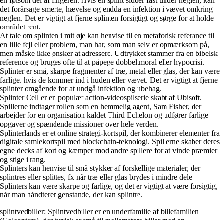
en følsom del af fingeren. Hvis en splint sidder fast under neglen, kan
det forårsage smerte, hævelse og endda en infektion i vævet omkring
neglen. Det er vigtigt at fjerne splinten forsigtigt og sørge for at holde
området rent.
At tale om splinten i mit øje kan henvise til en metaforisk referance til
en lille fejl eller problem, man har, som man selv er opmærksom på,
men måske ikke ønsker at adressere. Udtrykket stammer fra en bibelsk
reference og bruges ofte til at påpege dobbeltmoral eller hypocrisi.
Splinter er små, skarpe fragmenter af træ, metal eller glas, der kan være
farlige, hvis de kommer ind i huden eller vævet. Det er vigtigt at fjerne
splinter omgående for at undgå infektion og ubehag.
Splinter Cell er en populær action-videospilserie skabt af Ubisoft.
Spillerne indtager rollen som en hemmelig agent, Sam Fisher, der
arbejder for en organisation kaldet Third Echelon og udfører farlige
opgaver og spændende missioner over hele verden.
Splinterlands er et online strategi-kortspil, der kombinerer elementer fra
digitale samlekortspil med blockchain-teknologi. Spillerne skaber deres
egne decks af kort og kæmper mod andre spillere for at vinde præmier
og stige i rang.
Splinters kan henvise til små stykker af forskellige materialer, der
splintres eller splittes, fx når træ eller glas brydes i mindre dele.
Splinters kan være skarpe og farlige, og det er vigtigt at være forsigtig,
når man håndterer genstande, der kan splintre.
splintvedbiller: Splintvedbiller er en underfamilie af billefamilien