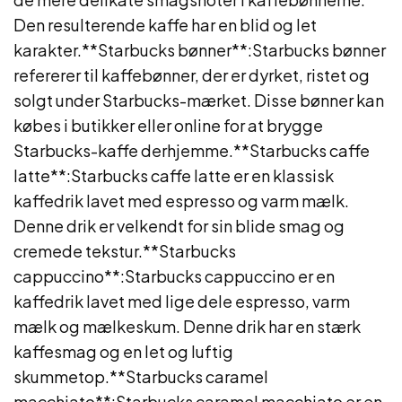
Den resulterende kaffe har en blid og let
karakter.**Starbucks bønner**:Starbucks bønner
refererer til kaffebønner, der er dyrket, ristet og
solgt under Starbucks-mærket. Disse bønner kan
købes i butikker eller online for at brygge
Starbucks-kaffe derhjemme.**Starbucks caffe
latte**:Starbucks caffe latte er en klassisk
kaffedrik lavet med espresso og varm mælk.
Denne drik er velkendt for sin blide smag og
cremede tekstur.**Starbucks
cappuccino**:Starbucks cappuccino er en
kaffedrik lavet med lige dele espresso, varm
mælk og mælkeskum. Denne drik har en stærk
kaffesmag og en let og luftig
skummetop.**Starbucks caramel
macchiato**:Starbucks caramel macchiato er en