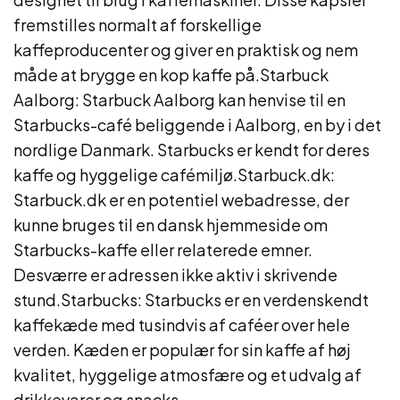
fremstilles normalt af forskellige
kaffeproducenter og giver en praktisk og nem
måde at brygge en kop kaffe på.Starbuck
Aalborg: Starbuck Aalborg kan henvise til en
Starbucks-café beliggende i Aalborg, en by i det
nordlige Danmark. Starbucks er kendt for deres
kaffe og hyggelige cafémiljø.Starbuck.dk:
Starbuck.dk er en potentiel webadresse, der
kunne bruges til en dansk hjemmeside om
Starbucks-kaffe eller relaterede emner.
Desværre er adressen ikke aktiv i skrivende
stund.Starbucks: Starbucks er en verdenskendt
kaffekæde med tusindvis af caféer over hele
verden. Kæden er populær for sin kaffe af høj
kvalitet, hyggelige atmosfære og et udvalg af
drikkevarer og snacks.