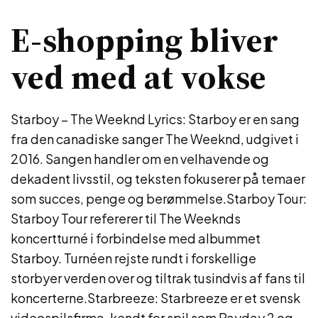
E-shopping bliver
ved med at vokse
Starboy – The Weeknd Lyrics: Starboy er en sang
fra den canadiske sanger The Weeknd, udgivet i
2016. Sangen handler om en velhavende og
dekadent livsstil, og teksten fokuserer på temaer
som succes, penge og berømmelse.Starboy Tour:
Starboy Tour refererer til The Weeknds
koncertturné i forbindelse med albummet
Starboy. Turnéen rejste rundt i forskellige
storbyer verden over og tiltrak tusindvis af fans til
koncerterne.Starbreeze: Starbreeze er et svensk
videospilsfirma, kendt for spil som Payday 2 og