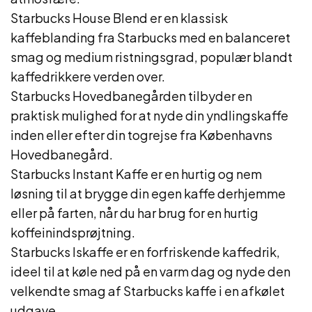
Starbucks House Blend er en klassisk
kaffeblanding fra Starbucks med en balanceret
smag og medium ristningsgrad, populær blandt
kaffedrikkere verden over.
Starbucks Hovedbanegården tilbyder en
praktisk mulighed for at nyde din yndlingskaffe
inden eller efter din togrejse fra Københavns
Hovedbanegård.
Starbucks Instant Kaffe er en hurtig og nem
løsning til at brygge din egen kaffe derhjemme
eller på farten, når du har brug for en hurtig
koffeinindsprøjtning.
Starbucks Iskaffe er en forfriskende kaffedrik,
ideel til at køle ned på en varm dag og nyde den
velkendte smag af Starbucks kaffe i en afkølet
udgave.