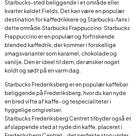
Starbucks-sted beliggende i et område eller
kvarter kaldet Fields. Det kan være en populær
destination for kaffedrikkere og Starbucks-fans i
dette område.Starbucks Frappuccino: Starbucks
Frappuccino er en populær og forfriskende
blended kaffedrik, der kommer i forskellige
smagsvarianter som karamel, chokolade og
vanilje. Den er ideel til dem, der ønsker noget
koldt og sødt på en varm dag.
Starbucks Frederiksberg er en populær kaffebar
beliggende på Frederiksberg, hvor du kan nyde
en bred vifte af kaffe- og tespecialiteter i
hyggelige omgivelser.
Starbucks Frederiksberg Centret tilbyder også et
afslappende sted at nyde din kaffe, placeret i
Frederiksberg Centret – det perfekte stop under