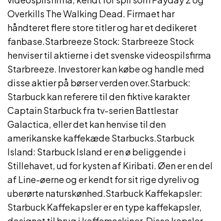
Overkills The Walking Dead. Firmaet har
håndteret flere store titler og har et dedikeret
fanbase.Starbreeze Stock: Starbreeze Stock
henviser til aktierne i det svenske videospilsfirma
Starbreeze. Investorer kan købe og handle med
disse aktier på børser verden over.Starbuck:
Starbuck kan referere til den fiktive karakter
Captain Starbuck fra tv-serien Battlestar
Galactica, eller det kan henvise til den
amerikanske kaffekæde Starbucks.Starbuck
Island: Starbuck Island er en ø beliggende i
Stillehavet, ud for kysten af Kiribati. Øen er en del
af Line-øerne og er kendt for sit rige dyreliv og
uberørte naturskønhed.Starbuck Kaffekapsler:
Starbuck Kaffekapsler er en type kaffekapsler,
designet til brug i kaffemaskiner. Disse kapsler