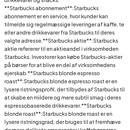
**Starbucks abonnement**:Starbucks
abonnement er en service, hvor kunder kan
tilmelde sig regelmæssige leveringer af kaffe, te
eller andre drikkevarer fra Starbucks til deres
valgte adresse.**Starbucks aktie**:Starbucks
aktie refererer til en aktieandel i virksomheden
Starbucks. Investorer kan købe Starbucks-aktier
på børser for at blive en del af virksomhedens
ejerskab.**Starbucks blonde espresso
roast**:Starbucks blonde espresso roast er en
lysere ristningsprofil, der tilbydes af Starbucks til
at skabe en mildere og mere subtil smag i deres
espressobaserede drikkevarer.**Starbucks
blonde roast**:Starbucks blonde roast er en
lysere ristningsgrad, der bruges til at fremhæve
de mere delikate smagsnoter i kaffebønnerne.