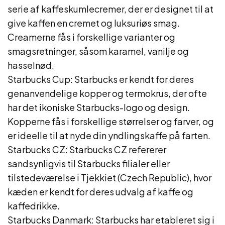
serie af kaffeskumlecremer, der er designet til at
give kaffen en cremet og luksuriøs smag.
Creamerne fås i forskellige varianter og
smagsretninger, såsom karamel, vanilje og
hasselnød.
Starbucks Cup: Starbucks er kendt for deres
genanvendelige kopper og termokrus, der ofte
har det ikoniske Starbucks-logo og design.
Kopperne fås i forskellige størrelser og farver, og
er ideelle til at nyde din yndlingskaffe på farten.
Starbucks CZ: Starbucks CZ refererer
sandsynligvis til Starbucks filialer eller
tilstedeværelse i Tjekkiet (Czech Republic), hvor
kæden er kendt for deres udvalg af kaffe og
kaffedrikke.
Starbucks Danmark: Starbucks har etableret sig i