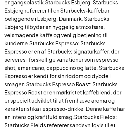
engangsplastik.Starbucks Esbjerg: Starbucks
Esbjerg refererer til en Starbucks-kaffebar
beliggende i Esbjerg, Danmark. Starbucks
Esbjerg tilbyder en hyggelig atmosfære,
velsmagende kaffe og venlig betjening til
kunderne.Starbucks Espresso: Starbucks
Espresso er en af ​​Starbucks signaturkaffer, der
serveres i forskellige variationer som espresso
shot, americano, cappuccino og latte. Starbucks
Espresso er kendt for sin rigdom og dybde i
smagen.Starbucks Espresso Roast: Starbucks
Espresso Roast er en mørkristet kaffeblend, der
er specielt udviklet til at fremhæve aroma og
karakteristika i espresso-drikke. Denne kaffe har
en intens og kraftfuld smag.Starbucks Fields:
Starbucks Fields refererer sandsynligvis til et