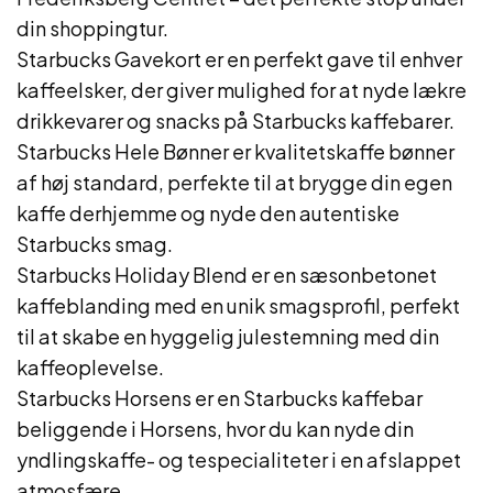
din shoppingtur.
Starbucks Gavekort er en perfekt gave til enhver
kaffeelsker, der giver mulighed for at nyde lækre
drikkevarer og snacks på Starbucks kaffebarer.
Starbucks Hele Bønner er kvalitetskaffe bønner
af høj standard, perfekte til at brygge din egen
kaffe derhjemme og nyde den autentiske
Starbucks smag.
Starbucks Holiday Blend er en sæsonbetonet
kaffeblanding med en unik smagsprofil, perfekt
til at skabe en hyggelig julestemning med din
kaffeoplevelse.
Starbucks Horsens er en Starbucks kaffebar
beliggende i Horsens, hvor du kan nyde din
yndlingskaffe- og tespecialiteter i en afslappet
atmosfære.