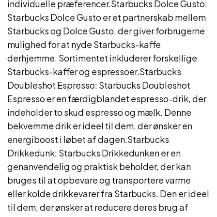
individuelle præferencer.Starbucks Dolce Gusto:
Starbucks Dolce Gusto er et partnerskab mellem
Starbucks og Dolce Gusto, der giver forbrugerne
mulighed for at nyde Starbucks-kaffe
derhjemme. Sortimentet inkluderer forskellige
Starbucks-kaffer og espressoer.Starbucks
Doubleshot Espresso: Starbucks Doubleshot
Espresso er en færdigblandet espresso-drik, der
indeholder to skud espresso og mælk. Denne
bekvemme drik er ideel til dem, der ønsker en
energiboost i løbet af dagen.Starbucks
Drikkedunk: Starbucks Drikkedunken er en
genanvendelig og praktisk beholder, der kan
bruges til at opbevare og transportere varme
eller kolde drikkevarer fra Starbucks. Den er ideel
til dem, der ønsker at reducere deres brug af