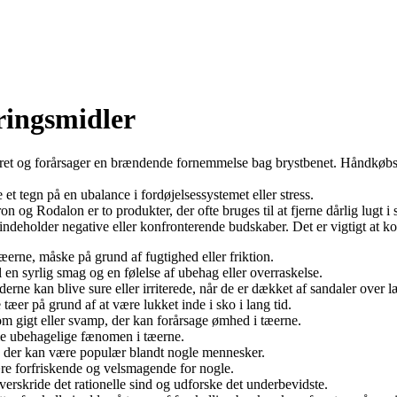
eringsmidler
erøret og forårsager en brændende fornemmelse bag brystbenet. Håndkøb
t tegn på en ubalance i fordøjelsessystemet eller stress.
 og Rodalon er to produkter, der ofte bruges til at fjerne dårlig lugt i 
indeholder negative eller konfronterende budskaber. Det er vigtigt at k
 tæerne, måske på grund af fugtighed eller friktion.
l en syrlig smag og en følelse af ubehag eller overraskelse.
erne kan blive sure eller irriterede, når de er dækket af sandaler over l
 tæer på grund af at være lukket inde i sko i lang tid.
om gigt eller svamp, der kan forårsage ømhed i tæerne.
mme ubehagelige fænomen i tæerne.
, der kan være populær blandt nogle mennesker.
re forfriskende og velsmagende for nogle.
overskride det rationelle sind og udforske det underbevidste.