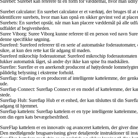
Surebet: Surebet kan referere til en form for væddemål, hvor man udnytt
Surebet calculator: En surebet calculator er et værktøj, der bruges til 
identificere surebets, hvor man kan opnå en sikker gevinst ved at pla
Surebets: En surebet opstår, når man kan placere væddemål på alle udfa
udfaldet af begivenheden.
Suree Viborg: Suree Viborg kunne referere til en person ved navn Suree
denne specifikke søgning.
Surefeed: Surefeed refererer til en serie af automatiske foderautomater,
sikre, at kun den rette kat får adgang til maden.
Surefeed mikrochip foderautomat: Surefeed mikrochip foderautomaten er 
lukker automatisk låget, så andre dyr ikke kan spise fra madskålen.
Surefire: Surefire er en anerkendt producent af højtydende lommelygter, 
pålidelig belysning i ekstreme forhold.
Sureflap: Sureflap er en producent af intelligente kattelemme, der genk
ude.
Sureflap Connect: Sureflap Connect er en model af kattelemme, der kan ti
stede.
Sureflap Hub: Sureflap Hub er et enhed, der kan tilsluttes til din Suref
adgang til hjemmet.
Sureflap kattelem: Sureflap kattelem er en type intelligente kattelemme,
om din egen kats bevægelsesfrihed.
SureFlap kattelem er en innovativ og avanceret kattelem, der giver di
Den medfølgende brugsanvisning giver detaljerede instruktioner til inst