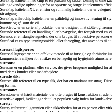
SureFlap kattelem med chip er en praktisk og sikker løsning til dine ka
alle nødvendige oplysninger for at opsætte og bruge kattelemmen effekt
SureFlap kattelem XL er en stor og rummelig kattelem, der er velegnet ti
får adgang.
SureFlap mikrochip kattelem er en pålidelig og innovativ løsning til st
komme og gå som de vil.
SureGrow er en serie af produkter, der er designet til at støtte og fre
Surende refererer til en handling eller bevægelse, der foregår med en vi
Surenos er en slangbetegnelse, der ofte bruges til at beskrive personer el
SureSeal er en type tætningsmiddel eller forsegling, der anvendes til a
sureseal lugtspærre:
Sureseal lugtspærre er en effektiv metode til at forsegle og forhindre l
kommercielle miljøer for at sikre en behagelig og hygiejnisk atmosfære
suresms:
Suresms er en platform eller service, der giver brugerne mulighed for 
med deres kunder eller medarbejdere.
sureste slik:
Sureste slik refererer til en type slik, der har en markant sur smag. Di
og former.
surestone:
Surestone er et hårdt materiale, der ofte bruges til konstruktion af ud
æstetiske appel, hvilket gør det til et populært valg inden for landskabs
surety:
Surety refererer til garantien eller sikkerheden for at en person eller v