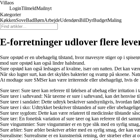
Villaos
Login
Tilmeld
Mailnyt
Kategorier
Køkken
Sove
Bad
Børn
Arbejde
Udendørs
Bil
Dyr
Budget
Maling
E-forretninger udlover flere lev
Sure opstød er en ubehagelig tilstand, hvor mavesyre stiger op i spis
mod sure opstød kan også lindre halsbrand.
Sure opstød kan også ledsages af kvalme, især om natten. Det kan være e
Når sko lugter surt, kan det skyldes bakterier og svamp på skoene. Natron
At modtage sure SMSer kan være irriterende eller ubehageligt, hvis de 
Sure tæer: Sure tæer kan referere til følelsen af ubehag eller irritation i
Sure tæer i saftevand: Når tæerne er sure i saftevand, kan det henvise ti
Sure tæer i sandaler: Dette udtryk beskriver sandsynligvis, hvordan fødd
Sure tæer i sko: Udtrykket beskriver tilstanden af sure eller ubehagelige
Sure tæer sygdom: Dette kan være relateret til medicinske tilstande sås
Sure tær: En fonetisk variation af sure tæer og kan referere til det sa
Sure vingummier: Sure vingummier er en type slik med en syrlig smag
Sure æbler: Sure æbler beskriver æbler med en syrlig smag, der kan væ
Surealisme: Surrealisme er en kunstnerisk retning, der stræber efter at 