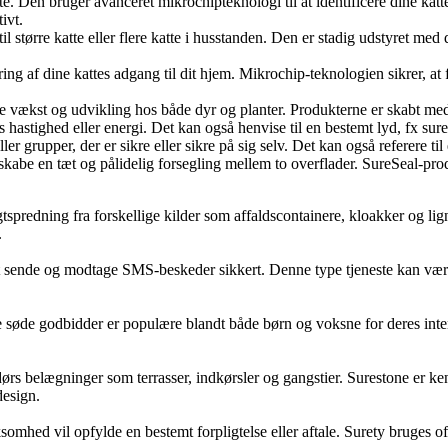
tte. Den bruger avanceret mikrochipteknologi til at identificere dine ka
ivt.
l større katte eller flere katte i husstanden. Den er stadig udstyret me
yring af dine kattes adgang til dit hjem. Mikrochip-teknologien sikrer, 
mme vækst og udvikling hos både dyr og planter. Produkterne er skabt med
s hastighed eller energi. Det kan også henvise til en bestemt lyd, fx su
ler grupper, der er sikre eller sikre på sig selv. Det kan også referere t
t skabe en tæt og pålidelig forsegling mellem to overflader. SureSeal-pr
ugtspredning fra forskellige kilder som affaldscontainere, kloakker og l
.
at sende og modtage SMS-beskeder sikkert. Denne type tjeneste kan være
sse søde godbidder er populære blandt både børn og voksne for deres inte
endørs belægninger som terrasser, indkørsler og gangstier. Surestone er
design.
irksomhed vil opfylde en bestemt forpligtelse eller aftale. Surety bruges