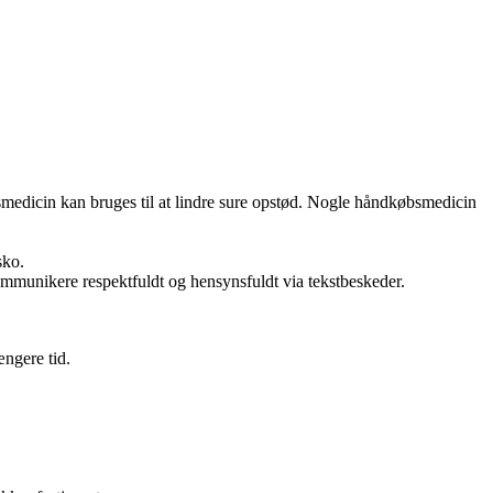
smedicin kan bruges til at lindre sure opstød. Nogle håndkøbsmedicin
sko.
ommunikere respektfuldt og hensynsfuldt via tekstbeskeder.
ængere tid.