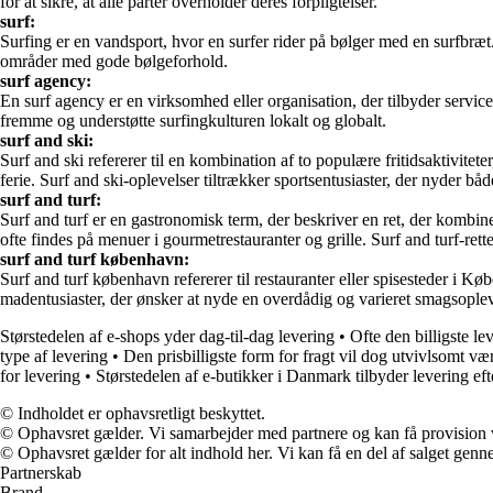
for at sikre, at alle parter overholder deres forpligtelser.
surf:
Surfing er en vandsport, hvor en surfer rider på bølger med en surfbræt.
områder med gode bølgeforhold.
surf agency:
En surf agency er en virksomhed eller organisation, der tilbyder services
fremme og understøtte surfingkulturen lokalt og globalt.
surf and ski:
Surf and ski refererer til en kombination af to populære fritidsaktivite
ferie. Surf and ski-oplevelser tiltrækker sportsentusiaster, der nyder bå
surf and turf:
Surf and turf er en gastronomisk term, der beskriver en ret, der kombi
ofte findes på menuer i gourmetrestauranter og grille. Surf and turf-rett
surf and turf københavn:
Surf and turf københavn refererer til restauranter eller spisesteder i K
madentusiaster, der ønsker at nyde en overdådig og varieret smagsople
Størstedelen af e-shops yder dag-til-dag levering
•
Ofte den billigste le
type af levering
•
Den prisbilligste form for fragt vil dog utvivlsomt væ
for levering
•
Størstedelen af e-butikker i Danmark tilbyder levering ef
© Indholdet er ophavsretligt beskyttet.
© Ophavsret gælder. Vi samarbejder med partnere og kan få provision
© Ophavsret gælder for alt indhold her. Vi kan få en del af salget genne
Partnerskab
Brand