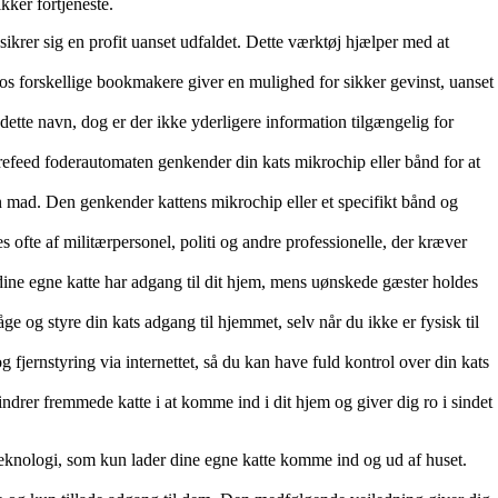
kker fortjeneste.
sikrer sig en profit uanset udfaldet. Dette værktøj hjælper med at
os forskellige bookmakere giver en mulighed for sikker gevinst, uanset
ette navn, dog er der ikke yderligere information tilgængelig for
Surefeed foderautomaten genkender din kats mikrochip eller bånd for at
en mad. Den genkender kattens mikrochip eller et specifikt bånd og
 ofte af militærpersonel, politi og andre professionelle, der kræver
n dine egne katte har adgang til dit hjem, mens uønskede gæster holdes
e og styre din kats adgang til hjemmet, selv når du ikke er fysisk til
 fjernstyring via internettet, så du kan have fuld kontrol over din kats
indrer fremmede katte i at komme ind i dit hjem og giver dig ro i sindet
teknologi, som kun lader dine egne katte komme ind og ud af huset.