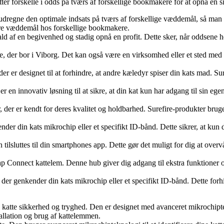
er forskelle i odds på tværs af forskellige bookmakere for at opnå en si
at udregne den optimale indsats på tværs af forskellige væddemål, så man 
cere væddemål hos forskellige bookmakere.
ld af en begivenhed og stadig opnå en profit. Dette sker, når oddsene h
, der bor i Viborg. Det kan også være en virksomhed eller et sted med d
 der er designet til at forhindre, at andre kæledyr spiser din kats mad. 
en innovativ løsning til at sikre, at din kat kun har adgang til sin eg
der er kendt for deres kvalitet og holdbarhed. Surefire-produkter bruges
ender din kats mikrochip eller et specifikt ID-bånd. Dette sikrer, at ku
lsluttes til din smartphones app. Dette gør det muligt for dig at overvåg
lap Connect kattelem. Denne hub giver dig adgang til ekstra funktioner og
 der genkender din kats mikrochip eller et specifikt ID-bånd. Dette forh
ne katte sikkerhed og tryghed. Den er designet med avanceret mikrochip
allation og brug af kattelemmen.