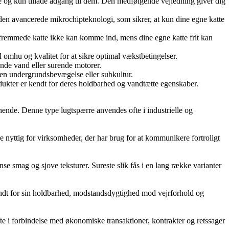
tte og kun tillade adgang til dem. Den medfølgende vejledning giver dig
d den avancerede mikrochipteknologi, som sikrer, at kun dine egne katte
at fremmede katte ikke kan komme ind, mens dine egne katte frit kan
 omhu og kvalitet for at sikre optimal vækstbetingelser.
rende vand eller surende motorer.
il en undergrundsbevægelse eller subkultur.
odukter er kendt for deres holdbarhed og vandtætte egenskaber.
ignende. Denne type lugtspærre anvendes ofte i industrielle og
 nyttig for virksomheder, der har brug for at kommunikere fortroligt
nse smag og sjove teksturer. Sureste slik fås i en lang række varianter
 kendt for sin holdbarhed, modstandsdygtighed mod vejrforhold og
 ofte i forbindelse med økonomiske transaktioner, kontrakter og retssager