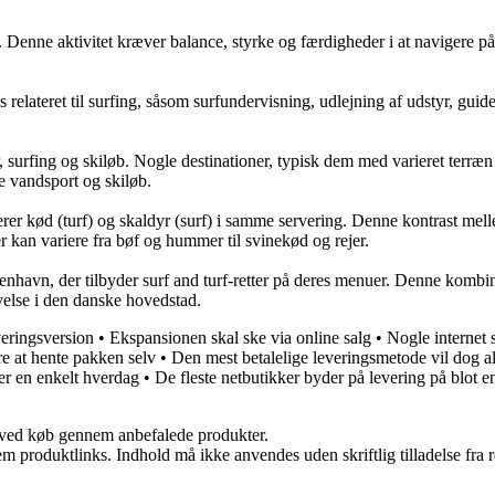
 Denne aktivitet kræver balance, styrke og færdigheder i at navigere på 
 relateret til surfing, såsom surfundervisning, udlejning af udstyr, guide
ter, surfing og skiløb. Nogle destinationer, typisk dem med varieret terr
de vandsport og skiløb.
nerer kød (turf) og skaldyr (surf) i samme servering. Denne kontrast m
er kan variere fra bøf og hummer til svinekød og rejer.
øbenhavn, der tilbyder surf and turf-retter på deres menuer. Denne kombi
velse i den danske hovedstad.
veringsversion
•
Ekspansionen skal ske via online salg
•
Nogle internet 
re at hente pakken selv
•
Den mest betalelige leveringsmetode vil dog al
ter en enkelt hverdag
•
De fleste netbutikker byder på levering på blot e
 ved køb gennem anbefalede produkter.
m produktlinks. Indhold må ikke anvendes uden skriftlig tilladelse fra r