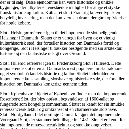
der er til salg. Disse ejendomme kan være historiske og unikke
bygninger, der tilbyder en enestående mulighed for at eje et stykke
fransk historie og kultur. Køb af et slot i Frankrig kræver typisk en
betydelig investering, men det kan være en drøm, der går i opfyldelse
for nogle købere.
Slot i Helsingør refererer igen til det imponerende slot beliggende i
Helsingør i Danmark. Slottet er et vartegn for byen og et vigtigt
kulturhistorisk sted, der fortæller historien om Danmarks fortid og
kongerige. Slot i Helsingør tiltrækker besøgende med sin arkitektur,
historie og den fantastiske udsigt over Øresund.
Slot i Hillerød refererer igen til Frederiksborg Slot i Hillerød. Dette
imponerende slot er en af Danmarks mest populære turistattraktioner
og et symbol på landets historie og kultur. Slottet indeholder en
imponerende kunstsamling, slotshave og historiske sale, der fortæller
historien om Danmarks kongerige gennem tiden.
Slot i København: I hjertet af København finder man det imponerende
Rosenborg Slot, der blev opført i begyndelsen af 1600-tallet og
fungerede som kongeligt sommerhus. Slottet er kendt for sin smukke
renæssancearkitektur og omkranset af en charmerende slotshave.
Slot i Nordjylland: I det nordlige Danmark ligger det imponerende
Voergaard Slot, der stammer helt tilbage fra 1481. Slottet er kendt for
sin imponerende renæssancearkitektur og smukke omgivelser.