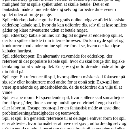
mulighed for at spille spillet uden at skulle betale. Det er en
fantastisk måde at underholde dig selv og forbedre dine evner i
spillet uden at bruge penge.
Spil edderkop kabale gratis: En gratis online udgave af det klassiske
edderkop kabale spil, hvor du kan udfordre dig selv til at løse spillets
gåder og klare niveauerne uden at betale noget.
Spil edderkop kabale online: En digital udgave af edderkop spillet,
der kan spilles direkte i din internetbrowser. Du kan nyde spillet og
konkurrere mod andre online spillere for at se, hvem der kan løse
kabalen hurtigst.
Spil edderkoppen: En alternativ stavemåde for edderkop, der
refererer til det populære kabale spil, hvor du skal bruge din logiske
tænkning for at vinde spillet. En sjov og udfordrende måde at bruge
din fritid på.
Spil ego: En reference til spil, hvor spilleren måske skal fokusere på
sig selv eller konkurrere mod andre for at opnå sejr. Ego-spil kan
være spændende og underholdende, da de udfordrer din vilje til at
vinde.
Spil escape room: Et spændende spil, hvor spillere skal samarbejde
for at løse gåder, finde spor og undslippe en virtuel fængselscelle
eller labyrint. Escape room-spil er en fantastisk måde at teste dine
problemløsningsfærdigheder og teamwork.
Spil et spil: En generisk reference til at deltage i enhver form for spil
eller aktivitet, hvor formålet er at have det sjovt, udfordre dig selv og
måske endda vinde. Uanset om det er et brætspil, computerspil eller