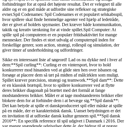
forhindringer for at opnå det højeste resultat. Det er velegnet til alle
aldre og er en god måde at udfordre sine reflekser og strategiske
evner.Spil Codenames: Spil Codenames er et populært selskabsspil,
hvor spillere skal finde hemmelige agenter ved hjælp af ledetråde,
der er givet af holdets spymaster. Det kræver både kommunikation,
taktik og kreativ tænkning for at vinde spillet.Spil Computer: At
spille spil på computeren er en populær fritidsaktivitet for mange
mennesker. Der findes et stort udvalg af computerspil inden for
forskellige genrer, som action, strategi, rollespil og simulation, der
giver timer af underholdning og udfordringer.
Sikke en interessant liste af søgeord! Lad os nu dykke ned i hver af
dem:**Spil curling**: Curling er en vintersport, hvor to hold
konkurrerer mod hinanden ved at glide sten hen over isbanen og
forsøge at placere dem så tæt på midten af målcirklen som muligt.
Spillet kræver præcision, strategi og teamwork.**Spil dam**: Dette
er en klassisk brætspil, hvor to spillere konkurrerer ved at flytte
deres brikker diagonalt på brættet med det formål at fange
modstanderens brikker. Målet er at tage modstanderens brikker eller
blokere dem for at forhindre dem i at bevæge sig.**Spil dansk**:
Det kan betyde at spille et danskproduceret spil eller måske at spille
på en måde, der er karakteristisk dansk. Uanset betydningen er det
en invitation til at udforske dansk kultur gennem spil.**Spil dansk
2016**: En specifik reference til spil udgivet i Danmark i 2016. Der
var mange spændende udgivelser dette år, der bidrog til at præge