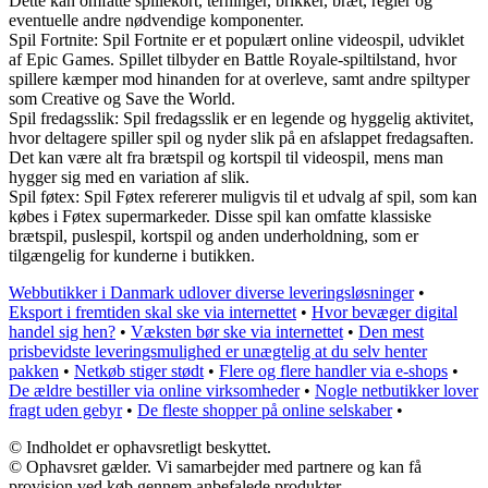
Dette kan omfatte spillekort, terninger, brikker, bræt, regler og
eventuelle andre nødvendige komponenter.
Spil Fortnite: Spil Fortnite er et populært online videospil, udviklet
af Epic Games. Spillet tilbyder en Battle Royale-spiltilstand, hvor
spillere kæmper mod hinanden for at overleve, samt andre spiltyper
som Creative og Save the World.
Spil fredagsslik: Spil fredagsslik er en legende og hyggelig aktivitet,
hvor deltagere spiller spil og nyder slik på en afslappet fredagsaften.
Det kan være alt fra brætspil og kortspil til videospil, mens man
hygger sig med en variation af slik.
Spil føtex: Spil Føtex refererer muligvis til et udvalg af spil, som kan
købes i Føtex supermarkeder. Disse spil kan omfatte klassiske
brætspil, puslespil, kortspil og anden underholdning, som er
tilgængelig for kunderne i butikken.
Webbutikker i Danmark udlover diverse leveringsløsninger
•
Eksport i fremtiden skal ske via internettet
•
Hvor bevæger digital
handel sig hen?
•
Væksten bør ske via internettet
•
Den mest
prisbevidste leveringsmulighed er unægtelig at du selv henter
pakken
•
Netkøb stiger stødt
•
Flere og flere handler via e-shops
•
De ældre bestiller via online virksomheder
•
Nogle netbutikker lover
fragt uden gebyr
•
De fleste shopper på online selskaber
•
© Indholdet er ophavsretligt beskyttet.
© Ophavsret gælder. Vi samarbejder med partnere og kan få
provision ved køb gennem anbefalede produkter.