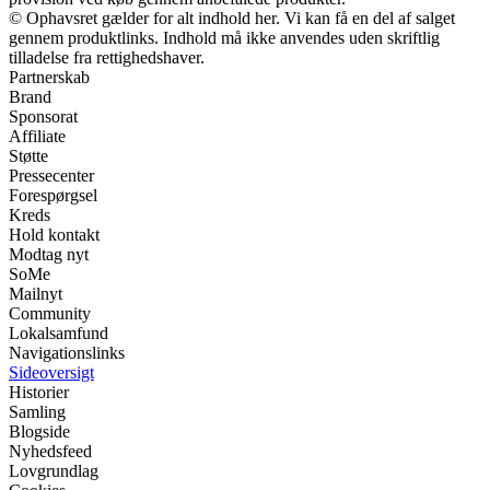
© Ophavsret gælder for alt indhold her. Vi kan få en del af salget
gennem produktlinks. Indhold må ikke anvendes uden skriftlig
tilladelse fra rettighedshaver.
Partnerskab
Brand
Sponsorat
Affiliate
Støtte
Pressecenter
Forespørgsel
Kreds
Hold kontakt
Modtag nyt
SoMe
Mailnyt
Community
Lokalsamfund
Navigationslinks
Sideoversigt
Historier
Samling
Blogside
Nyhedsfeed
Lovgrundlag