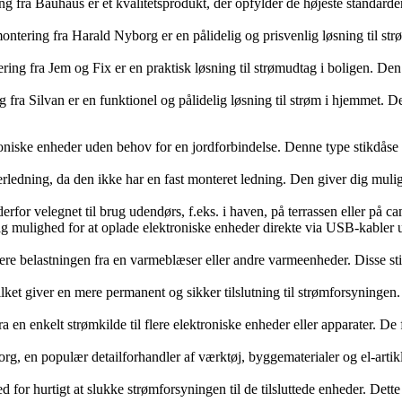
fra Bauhaus er et kvalitetsprodukt, der opfylder de højeste standarder i
ering fra Harald Nyborg er en pålidelig og prisvenlig løsning til strøm
ng fra Jem og Fix er en praktisk løsning til strømudtag i boligen. Den 
fra Silvan er en funktionel og pålidelig løsning til strøm i hjemmet. D
ektroniske enheder uden behov for en jordforbindelse. Denne type stikdåse
ledning, da den ikke har en fast monteret ledning. Den giver dig mulig
derfor velegnet til brug udendørs, f.eks. i haven, på terrassen eller på 
ig mulighed for at oplade elektroniske enheder direkte via USB-kabler u
dtere belastningen fra en varmeblæser eller andre varmeenheder. Disse sti
ilket giver en mere permanent og sikker tilslutning til strømforsyningen. 
 fra en enkelt strømkilde til flere elektroniske enheder eller apparater.
g, en populær detailforhandler af værktøj, byggematerialer og el-artikle
d for hurtigt at slukke strømforsyningen til de tilsluttede enheder. Det