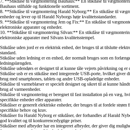
7. **Stikdåse til vægmontering Bauhaus:** En stikdåse til vægmontering 
Bauhaus stilfulde og funktionelle sortiment.
8. **Stikdåse til vægmontering Harald Nyborg:** En stikdåse til vægmont
enheder og lever op til Harald Nyborgs høje kvalitetsstandarder.
9. **Stikdåse til vægmontering Jem og Fix:** En stikdåse til vægmonteri
elektroniske apparater og enheder.
10. **Stikdåse til vægmontering Silvan:** En stikdåse til vægmontering 
elektroniske apparater med Silvans kvalitetsstempel.
Stikdåse uden jord er en elektrisk enhed, der bruges til at tilslutte el
standard.
Stikdåse uden ledning er en enhed, der normalt bruges som en forlænger
ledningslængden.
Stikdåse udendørs er designet til at kunne tåle vejrets påvirkning og er 
Stikdåse usb er en stikdåse med integrerede USB-porte, hvilket giver d
brug med smartphones, tablets og andre USB-opladelige enheder.
Stikdåse til varmeblæser er specielt designet og sikret til at kunne hån
brug af varmeenheder.
Stikdåse til vægmontering er beregnet til fast installation på en væg, hv
specifikke enheder eller apparater.
Stikdåser er generelt elektriske enheder, der bruges til at fordele strøm
specifikke behov og krav.
Stikdåser fra Harald Nyborg er stikdåser, der forhandles af Harald Nybor
god kvalitet og til konkurrencedygtige priser.
Stikdåser med afbryder har en integreret afbryder, der giver dig mulighe