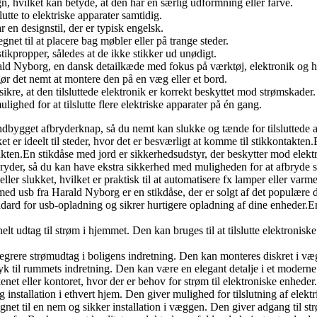
n, hvilket kan betyde, at den har en særlig udformning eller farve.
lutte to elektriske apparater samtidig.
r en designstil, der er typisk engelsk.
gnet til at placere bag møbler eller på trange steder.
stikpropper, således at de ikke stikker ud unødigt.
arald Nyborg, en dansk detailkæde med fokus på værktøj, elektronik og 
 gør det nemt at montere den på en væg eller et bord.
sikre, at den tilsluttede elektronik er korrekt beskyttet mod strømskader.
lighed for at tilslutte flere elektriske apparater på én gang.
ndbygget afbryderknap, så du nemt kan slukke og tænde for tilsluttede a
t er ideelt til steder, hvor det er besværligt at komme til stikkontakten
ten.En stikdåse med jord er sikkerhedsudstyr, der beskytter mod elektri
ryder, så du kan have ekstra sikkerhed med muligheden for at afbryde 
ller slukket, hvilket er praktisk til at automatisere fx lamper eller v
med usb fra Harald Nyborg er en stikdåse, der er solgt af det populære 
dard for usb-opladning og sikrer hurtigere opladning af dine enheder.E
elt udtag til strøm i hjemmet. Den kan bruges til at tilslutte elektronisk
ntegrere strømudtag i boligens indretning. Den kan monteres diskret i væg
ryk til rummets indretning. Den kan være en elegant detalje i et moderne
kkenet eller kontoret, hvor der er behov for strøm til elektroniske enhed
g installation i ethvert hjem. Den giver mulighed for tilslutning af ele
net til en nem og sikker installation i væggen. Den giver adgang til st