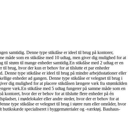
ingen samtidig. Denne type stikdåse er ideel til brug på kontorer,
amme måde som en stikdåse med 10 udtag, men giver dig mulighed for at
ang til strøm til mange enheder samtidig.En stikdåse med 2 udtag er en
til brug, hvor der kun er behov for at tilslutte et par enheder
 Denne type stikdåse er ideel til brug på mindre arbejdsstationer eller
rskellige enheder ad gangen. Denne type stikdåse er velegnet til brug i
 giver dig mulighed for at placere stikdåsen længere væk fra strømkilden
n er længere væk.En stikdåse med 5 udtag fungerer på samme måde som en
å kontoret, hvor der er behov for at tilslutte flere enheder på én
dspladser, i mødelokaler eller andre steder, hvor der er behov for at
Denne type stikdåse er velegnet til brug i større rum eller områder, hvor
dt butikskæde specialiseret i byggematerialer og -værktøj. Bauhaus-