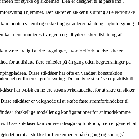
nden for styrke og sikkerhed. Den er designet til at passe ind i
forsyning i hjemmet. Den sikrer en sikker tilslutning af elektroniske
kan monteres nemt og sikkert og garanterer pålidelig strømforsyning til
en kan nemt monteres i væggen og tilbyder sikker tilslutning af
 kan være nyttig i ældre bygninger, hvor jordforbindelse ikke er
hed for at tilslutte flere enheder på én gang uden begrænsninger på
campingpladsen. Disse stikdåser har ofte en vandtæt konstruktion.
den behov for en strømforsyning. Denne type stikdåse er praktisk til
kdåser har typisk en højere strømstyrkekapacitet for at sikre en sikker
Disse stikdåser er velegnede til at skabe faste strømforbindelser til
 De findes i forskellige modeller og konfigurationer for at imødekomme
r. Disse stikdåser kan variere i design og funktion, men er generelt af
te gør det nemt at slukke for flere enheder på én gang og kan også