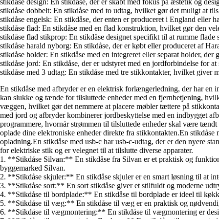
stikdåse design: En stikdåse, der er skabt med fokus på æstetik og desig
stikdåse dobbelt: En stikdåse med to udtag, hvilket gør det muligt at tils
stikdåse engelsk: En stikdåse, der enten er produceret i England eller ha
stikdåse flad: En stikdåse med en flad konstruktion, hvilket gør den vele
stikdåse flad stikprop: En stikdåse designet specifikt til at rumme flade 
stikdåse harald nyborg: En stikdåse, der er købt eller produceret af H
stikdåse holder: En stikdåse med en integreret eller separat holder, der
stikdåse jord: En stikdåse, der er udstyret med en jordforbindelse for at 
stikdåse med 3 udtag: En stikdåse med tre stikkontakter, hvilket giver mu
En stikdåse med afbryder er en elektrisk forlængerledning, der har en i
kan slukke og tænde for tilsluttede enheder med en fjernbetjening, hvilke
væggen, hvilket gør det nemmere at placere møbler tættere på stikkontak
med jord og afbryder kombinerer jordbeskyttelse med en indbygget afb
programmere, hvornår strømmen til tilsluttede enheder skal være tændt e
oplade dine elektroniske enheder direkte fra stikkontakten.En stikdåse 
opladning.En stikdåse med usb-c har usb-c-udtag, der er den nyere stan
for elektriske stik og er velegnet til at tilslutte diverse apparater.
1. **Stikdåse Silvan:** En stikdåse fra Silvan er et praktisk og funktion
byggemarked Silvan.
2. **Stikdåse skjuler:** En stikdåse skjuler er en smart løsning til at i
3. **Stikdåse sort:** En sort stikdåse giver et stilfuldt og moderne udt
4. **Stikdåse til bordplade:** En stikdåse til bordplade er ideel til kø
5. **Stikdåse til væg:** En stikdåse til væg er en praktisk og nødvendi
6. **Stikdåse til vægmontering:** En stikdåse til vægmontering er desig