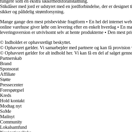
fungere som en ekstra sikkerhedsforanstaltning.
Stikdåser med jord er udstyret med en jordforbindelse, der er designet t
sikker og pålidelig strømforsyning.
Mange gange den mest prisbevidste fragtform
•
En hel del internet web
online varehuse giver løfte om levering efter en enkelt hverdag
•
En mas
leveringsversion er utvivlsomt selv at hente produkterne
•
Den mest pri
© Indholdet er ophavsretligt beskyttet.
© Ophavsret gælder. Vi samarbejder med partnere og kan få provision
© Ophavsret gælder for alt indhold her. Vi kan få en del af salget genne
Partnerskab
Brand
Sponsorat
Affiliate
Støtte
Pressecenter
Forespørgsel
Kreds
Hold kontakt
Modtag nyt
SoMe
Mailnyt
Community
Lokalsamfund