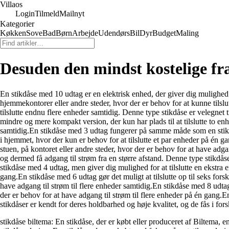
Villaos
Login
Tilmeld
Mailnyt
Kategorier
Køkken
Sove
Bad
Børn
Arbejde
Udendørs
Bil
Dyr
Budget
Maling
Desuden den mindst kostelige fr
En stikdåse med 10 udtag er en elektrisk enhed, der giver dig mulighed fo
hjemmekontorer eller andre steder, hvor der er behov for at kunne til
tilslutte endnu flere enheder samtidig. Denne type stikdåse er velegnet 
mindre og mere kompakt version, der kun har plads til at tilslutte to enh
samtidig.En stikdåse med 3 udtag fungerer på samme måde som en stikdås
i hjemmet, hvor der kun er behov for at tilslutte et par enheder på én ga
stuen, på kontoret eller andre steder, hvor der er behov for at have adg
og dermed få adgang til strøm fra en større afstand. Denne type stikdå
stikdåse med 4 udtag, men giver dig mulighed for at tilslutte en ekstra e
gang.En stikdåse med 6 udtag gør det muligt at tilslutte op til seks fors
have adgang til strøm til flere enheder samtidig.En stikdåse med 8 udtag 
der er behov for at have adgang til strøm til flere enheder på én gang.
stikdåser er kendt for deres holdbarhed og høje kvalitet, og de fås i fo
stikdåse biltema: En stikdåse, der er købt eller produceret af Biltema, 