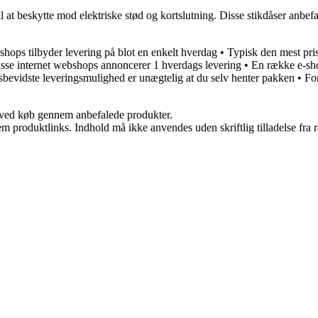
il at beskytte mod elektriske stød og kortslutning. Disse stikdåser anbef
shops tilbyder levering på blot en enkelt hverdag
•
Typisk den mest pris
se internet webshops annoncerer 1 hverdags levering
•
En række e-sho
sbevidste leveringsmulighed er unægtelig at du selv henter pakken
•
For
 ved køb gennem anbefalede produkter.
m produktlinks. Indhold må ikke anvendes uden skriftlig tilladelse fra r