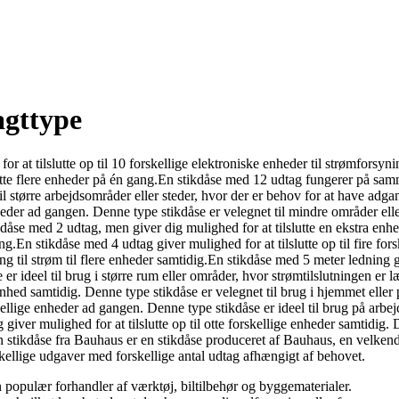
agttype
r at tilslutte op til 10 forskellige elektroniske enheder til strømforsyn
slutte flere enheder på én gang.En stikdåse med 12 udtag fungerer på s
til større arbejdsområder eller steder, hvor der er behov for at have adg
eder ad gangen. Denne type stikdåse er velegnet til mindre områder eller 
e med 2 udtag, men giver dig mulighed for at tilslutte en ekstra enhed.
ng.En stikdåse med 4 udtag giver mulighed for at tilslutte op til fire fo
ang til strøm til flere enheder samtidig.En stikdåse med 5 meter ledning
se er ideel til brug i større rum eller områder, hvor strømtilslutninge
nhed samtidig. Denne type stikdåse er velegnet til brug i hjemmet eller p
kellige enheder ad gangen. Denne type stikdåse er ideel til brug på arbej
giver mulighed for at tilslutte op til otte forskellige enheder samtidig. 
En stikdåse fra Bauhaus er en stikdåse produceret af Bauhaus, en velken
rskellige udgaver med forskellige antal udtag afhængigt af behovet.
en populær forhandler af værktøj, biltilbehør og byggematerialer.