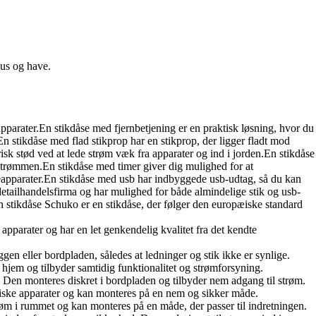
hus og have.
pparater.En stikdåse med fjernbetjening er en praktisk løsning, hvor du
.En stikdåse med flad stikprop har en stikprop, der ligger fladt mod
sk stød ved at lede strøm væk fra apparater og ind i jorden.En stikdåse
strømmen.En stikdåse med timer giver dig mulighed for at
armeapparater.En stikdåse med usb har indbyggede usb-udtag, så du kan
detailhandelsfirma og har mulighed for både almindelige stik og usb-
n stikdåse Schuko er en stikdåse, der følger den europæiske standard
e apparater og har en let genkendelig kvalitet fra det kendte
gen eller bordpladen, således at ledninger og stik ikke er synlige.
 hjem og tilbyder samtidig funktionalitet og strømforsyning.
er. Den monteres diskret i bordpladen og tilbyder nem adgang til strøm.
ktriske apparater og kan monteres på en nem og sikker måde.
røm i rummet og kan monteres på en måde, der passer til indretningen.