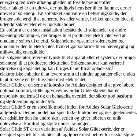
energi og reducere afhængigheden af fossile brændstoffer.
Solar fakkel er en udtryk, der muligvis henviser til en flamme, der er
drevet af solenergi. En solfakkel kan være en belysningskilde, der
bruger solenergi til at generere lys eller varme, hvilket gør den ideel til
udendørsaktiviteter eller nødsituationer.
En solfarm er en stor installation bestående af solpaneler og andre
solenergiteknologier, der bruges til at producere elektricitet ved at
omdanne sollys til energi. Solpanelerne opsamler solenergien og
omdanner den til elektricitet, hvilket gør solfarme til en bæredygtig og
miljøvenlig energikilde.
En solgenerator refererer typisk til et apparat eller et system, der bruger
solenergi til at producere elektricitet. Solgeneratorer kan variere i
størrelse og kapacitet og kan bruges til alt fra at oplade små
elektroniske enheder til at levere strøm til mindre apparater eller endda
til at forsyne en hel husstand med elektricitet.
Solar Glide er en serie af løbesko fra Adidas designet til at give løbere
optimal komfort, støtte og ydeevne. Solar Glide-skoene har en
responsiv mellemsål og en behagelig overdel, der sikrer god pasform
og støddæmpning under løb.
Solar Glide 5 er en specifik model inden for Adidas Solar Glide-serie
af løbesko. Denne model har specifikke funktioner og designelementer,
der adskiller den fra andre sko i serien og giver løberen en unik
oplevelse af komfort og støtte under træningen.
Solar Glide ST er en variation af Adidas Solar Glide-serie, der er
designet specielt til stabilitetsløb og løbere med behov for ekstra støtte