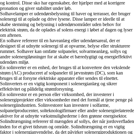
og kontrol. Disse sko har egenskaber, der hjælper med at korrigere
pronation og giver stabilitet under løb.
Solhavelamper er udendørsbelysning til haver og terrasser, der bruger
solenergi til at oplade og drive lysene. Disse lamper er ideelle til at
skabe stemning og belysning i udendørsområder uden behov for
elektrisk strøm, da de oplades af solens energi i løbet af dagen og lyser
om aftenen.
En solhave refererer til en haveanlæg eller udendørsareal, der er
designet til at udnytte solenergi til at opvarme, belyse eller strukturere
rummet. Solhaver kan omfatte solpaneler, solvarmeanlæg, sollys og
andre solenergiløsninger for at skabe et bæredygtigt og energieffektivt
udendørs miljø.
En solinverter er en enhed, der bruges til at konvertere den vekslende
strøm (AC) produceret af solpaneler til jævnstrøm (DC), som kan
bruges til at forsyne elektriske apparater eller sendes til elnettet.
Solinverters er en vigtig komponent i solenergianlæg og sikrer
effektivitet og pålidelig strømforsyning.
En solinvestor er en person eller virksomhed, der investerer i
solenergiprojekter eller virksomheder med det formål at tjene penge på
solenergiindustrien. Solinvestorer kan investere i solfarme,
solpanelproducenter, solteknologifirmaer eller andre solenergirelaterede
aktiver for at udnytte vækstmulighederne i den grønne energisektor.
Solindtrængning refererer til mængden af sollys, der når jordoverfladen
inden for et givet tidsrum og område. Solindtrængning er en vigtig
faktor i solenergianvendelse, da det påvirker solenergiproduktionen og