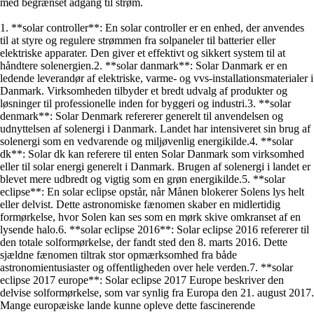
med begrænset adgang til strøm.
1. **solar controller**: En solar controller er en enhed, der anvendes
til at styre og regulere strømmen fra solpaneler til batterier eller
elektriske apparater. Den giver et effektivt og sikkert system til at
håndtere solenergien.2. **solar danmark**: Solar Danmark er en
ledende leverandør af elektriske, varme- og vvs-installationsmaterialer i
Danmark. Virksomheden tilbyder et bredt udvalg af produkter og
løsninger til professionelle inden for byggeri og industri.3. **solar
denmark**: Solar Denmark refererer generelt til anvendelsen og
udnyttelsen af solenergi i Danmark. Landet har intensiveret sin brug af
solenergi som en vedvarende og miljøvenlig energikilde.4. **solar
dk**: Solar dk kan referere til enten Solar Danmark som virksomhed
eller til solar energi generelt i Danmark. Brugen af solenergi i landet er
blevet mere udbredt og vigtig som en grøn energikilde.5. **solar
eclipse**: En solar eclipse opstår, når Månen blokerer Solens lys helt
eller delvist. Dette astronomiske fænomen skaber en midlertidig
formørkelse, hvor Solen kan ses som en mørk skive omkranset af en
lysende halo.6. **solar eclipse 2016**: Solar eclipse 2016 refererer til
den totale solformørkelse, der fandt sted den 8. marts 2016. Dette
sjældne fænomen tiltrak stor opmærksomhed fra både
astronomientusiaster og offentligheden over hele verden.7. **solar
eclipse 2017 europe**: Solar eclipse 2017 Europe beskriver den
delvise solformørkelse, som var synlig fra Europa den 21. august 2017.
Mange europæiske lande kunne opleve dette fascinerende