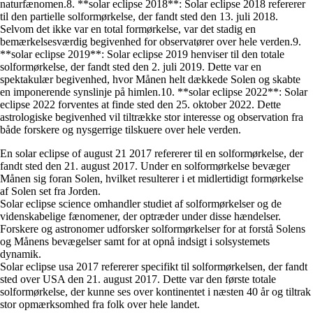
naturfænomen.8. **solar eclipse 2018**: Solar eclipse 2018 refererer
til den partielle solformørkelse, der fandt sted den 13. juli 2018.
Selvom det ikke var en total formørkelse, var det stadig en
bemærkelsesværdig begivenhed for observatører over hele verden.9.
**solar eclipse 2019**: Solar eclipse 2019 henviser til den totale
solformørkelse, der fandt sted den 2. juli 2019. Dette var en
spektakulær begivenhed, hvor Månen helt dækkede Solen og skabte
en imponerende synslinje på himlen.10. **solar eclipse 2022**: Solar
eclipse 2022 forventes at finde sted den 25. oktober 2022. Dette
astrologiske begivenhed vil tiltrække stor interesse og observation fra
både forskere og nysgerrige tilskuere over hele verden.
En solar eclipse of august 21 2017 refererer til en solformørkelse, der
fandt sted den 21. august 2017. Under en solformørkelse bevæger
Månen sig foran Solen, hvilket resulterer i et midlertidigt formørkelse
af Solen set fra Jorden.
Solar eclipse science omhandler studiet af solformørkelser og de
videnskabelige fænomener, der optræder under disse hændelser.
Forskere og astronomer udforsker solformørkelser for at forstå Solens
og Månens bevægelser samt for at opnå indsigt i solsystemets
dynamik.
Solar eclipse usa 2017 refererer specifikt til solformørkelsen, der fandt
sted over USA den 21. august 2017. Dette var den første totale
solformørkelse, der kunne ses over kontinentet i næsten 40 år og tiltrak
stor opmærksomhed fra folk over hele landet.