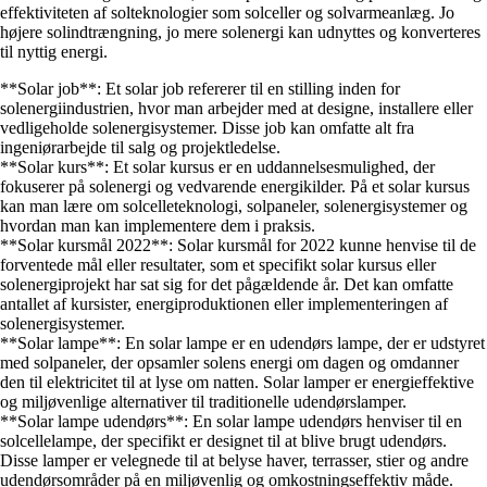
effektiviteten af solteknologier som solceller og solvarmeanlæg. Jo
højere solindtrængning, jo mere solenergi kan udnyttes og konverteres
til nyttig energi.
**Solar job**: Et solar job refererer til en stilling inden for
solenergiindustrien, hvor man arbejder med at designe, installere eller
vedligeholde solenergisystemer. Disse job kan omfatte alt fra
ingeniørarbejde til salg og projektledelse.
**Solar kurs**: Et solar kursus er en uddannelsesmulighed, der
fokuserer på solenergi og vedvarende energikilder. På et solar kursus
kan man lære om solcelleteknologi, solpaneler, solenergisystemer og
hvordan man kan implementere dem i praksis.
**Solar kursmål 2022**: Solar kursmål for 2022 kunne henvise til de
forventede mål eller resultater, som et specifikt solar kursus eller
solenergiprojekt har sat sig for det pågældende år. Det kan omfatte
antallet af kursister, energiproduktionen eller implementeringen af
solenergisystemer.
**Solar lampe**: En solar lampe er en udendørs lampe, der er udstyret
med solpaneler, der opsamler solens energi om dagen og omdanner
den til elektricitet til at lyse om natten. Solar lamper er energieffektive
og miljøvenlige alternativer til traditionelle udendørslamper.
**Solar lampe udendørs**: En solar lampe udendørs henviser til en
solcellelampe, der specifikt er designet til at blive brugt udendørs.
Disse lamper er velegnede til at belyse haver, terrasser, stier og andre
udendørsområder på en miljøvenlig og omkostningseffektiv måde.