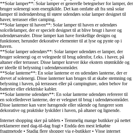
**Solar lamper**: Solar lamper er generelle betegnelser for lamper, der
bruger solenergi som energikilde. Det kan omfatte alt fra små solar
lamper til indendørsbrug til større udendørs solar lamper designet til
haver, terrasser eller camping.
**Solar lamper til haven**: Solar lamper til haven er udendørs
solcellelamper, der er specielt designet til at blive brugt i haver og
udendørsarealer. Disse lamper kan have forskellige designs og
funktioner, herunder dekorative elementer til at lyse og pynte op i
haven.
**Solar lamper udendørs**: Solar lamper udendørs er lamper, der
bruger solenergi og er velegnede til brug udenfor, f.eks. i haver, på
altaner eller terrasser. Disse lamper kræver ikke ekstern strømkilde og
er ideelle til belysning i udendørsområder.
**Solar lanterne**: En solar lanterne er en udendørs lanterne, der er
drevet af solenergi. Disse lanterner kan bruges til at skabe stemning og
belysning i haven, på terrassen eller på campingture, uden behov for
batterier eller elektriske kabler.
**Solar lanterne udendørs**: En solar lanterne udendørs refererer til
en solcelledrevet lanterne, der er velegnet til brug i udendørsområder.
Disse lanterner kan være hængende eller stående og fungerer som
dekorative og praktiske lyskilder i haven, på altaner og lignende.
Internet shopping sker på tablets
•
Temmelig mange butikker på nettet
reklamerer med dag-til-dag fragt
•
Endda den mest letkøbte
fragtmetode
•
Stadig flere shopper via e-butikker
•
Visse internet