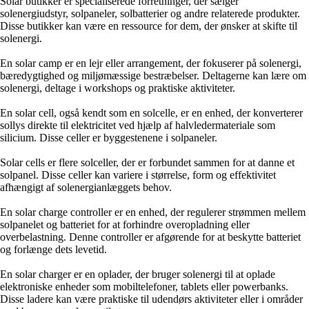
Solar butikker er specialiserede forretninger, der sælger
solenergiudstyr, solpaneler, solbatterier og andre relaterede produkter.
Disse butikker kan være en ressource for dem, der ønsker at skifte til
solenergi.
En solar camp er en lejr eller arrangement, der fokuserer på solenergi,
bæredygtighed og miljømæssige bestræbelser. Deltagerne kan lære om
solenergi, deltage i workshops og praktiske aktiviteter.
En solar cell, også kendt som en solcelle, er en enhed, der konverterer
sollys direkte til elektricitet ved hjælp af halvledermateriale som
silicium. Disse celler er byggestenene i solpaneler.
Solar cells er flere solceller, der er forbundet sammen for at danne et
solpanel. Disse celler kan variere i størrelse, form og effektivitet
afhængigt af solenergianlæggets behov.
En solar charge controller er en enhed, der regulerer strømmen mellem
solpanelet og batteriet for at forhindre overopladning eller
overbelastning. Denne controller er afgørende for at beskytte batteriet
og forlænge dets levetid.
En solar charger er en oplader, der bruger solenergi til at oplade
elektroniske enheder som mobiltelefoner, tablets eller powerbanks.
Disse ladere kan være praktiske til udendørs aktiviteter eller i områder