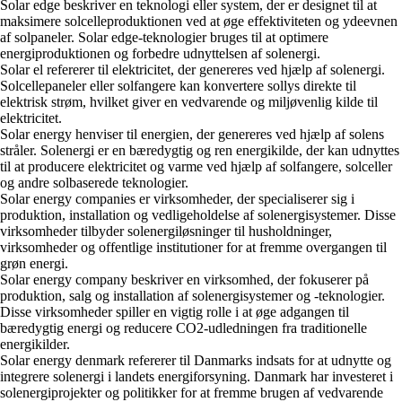
Solar edge beskriver en teknologi eller system, der er designet til at
maksimere solcelleproduktionen ved at øge effektiviteten og ydeevnen
af solpaneler. Solar edge-teknologier bruges til at optimere
energiproduktionen og forbedre udnyttelsen af solenergi.
Solar el refererer til elektricitet, der genereres ved hjælp af solenergi.
Solcellepaneler eller solfangere kan konvertere sollys direkte til
elektrisk strøm, hvilket giver en vedvarende og miljøvenlig kilde til
elektricitet.
Solar energy henviser til energien, der genereres ved hjælp af solens
stråler. Solenergi er en bæredygtig og ren energikilde, der kan udnyttes
til at producere elektricitet og varme ved hjælp af solfangere, solceller
og andre solbaserede teknologier.
Solar energy companies er virksomheder, der specialiserer sig i
produktion, installation og vedligeholdelse af solenergisystemer. Disse
virksomheder tilbyder solenergiløsninger til husholdninger,
virksomheder og offentlige institutioner for at fremme overgangen til
grøn energi.
Solar energy company beskriver en virksomhed, der fokuserer på
produktion, salg og installation af solenergisystemer og -teknologier.
Disse virksomheder spiller en vigtig rolle i at øge adgangen til
bæredygtig energi og reducere CO2-udledningen fra traditionelle
energikilder.
Solar energy denmark refererer til Danmarks indsats for at udnytte og
integrere solenergi i landets energiforsyning. Danmark har investeret i
solenergiprojekter og politikker for at fremme brugen af vedvarende