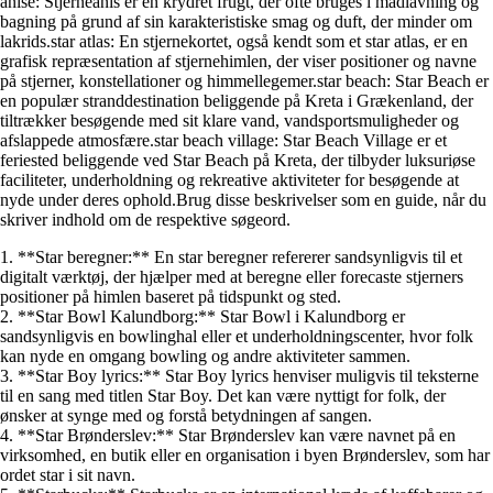
anise: Stjerneanis er en krydret frugt, der ofte bruges i madlavning og
bagning på grund af sin karakteristiske smag og duft, der minder om
lakrids.star atlas: En stjernekortet, også kendt som et star atlas, er en
grafisk repræsentation af stjernehimlen, der viser positioner og navne
på stjerner, konstellationer og himmellegemer.star beach: Star Beach er
en populær stranddestination beliggende på Kreta i Grækenland, der
tiltrækker besøgende med sit klare vand, vandsportsmuligheder og
afslappede atmosfære.star beach village: Star Beach Village er et
feriested beliggende ved Star Beach på Kreta, der tilbyder luksuriøse
faciliteter, underholdning og rekreative aktiviteter for besøgende at
nyde under deres ophold.Brug disse beskrivelser som en guide, når du
skriver indhold om de respektive søgeord.
1. **Star beregner:** En star beregner refererer sandsynligvis til et
digitalt værktøj, der hjælper med at beregne eller forecaste stjerners
positioner på himlen baseret på tidspunkt og sted.
2. **Star Bowl Kalundborg:** Star Bowl i Kalundborg er
sandsynligvis en bowlinghal eller et underholdningscenter, hvor folk
kan nyde en omgang bowling og andre aktiviteter sammen.
3. **Star Boy lyrics:** Star Boy lyrics henviser muligvis til teksterne
til en sang med titlen Star Boy. Det kan være nyttigt for folk, der
ønsker at synge med og forstå betydningen af sangen.
4. **Star Brønderslev:** Star Brønderslev kan være navnet på en
virksomhed, en butik eller en organisation i byen Brønderslev, som har
ordet star i sit navn.