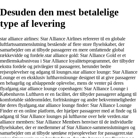
Desuden den mest betalelige
type af levering
star alliance airlines: Star Alliance Airlines refererer til en globale
luftfartssammenslutning bestående af flere store flyselskaber, der
samarbejder om at tilbyde passagerer en mere omfattende global
rækkevidde og fordele.star alliance gold: Star Alliance Gold er et
medlemskabsniveau i Star Alliance loyalitetsprogrammet, der tilbyder
ekstra fordele og privilegier til passagerer, herunder bedre
rejseoplevelser og adgang til lounges.star alliance lounge: Star Alliance
Lounge er en eksklusiv lufthavnslounge designet til at give passagerer
en behagelig og afslappende oplevelse, mens de venter på deres
flyafgang.star alliance lounge copenhagen: Star Alliance Lounge i
Københavns Lufthavn er en facilitet, der tilbyder passagerer adgang til
komfortable siddeområder, forfriskninger og andre bekvemmeligheder
før deres flyafgang.star alliance lounge finder: Star Alliance Lounge
Finder er en online platform, der hjælper passagerer med at finde og få
adgang til Star Alliance lounges på lufthavne over hele verden.star
alliance members: Star Alliance Members henviser til de individuelle
flyselskaber, der er medlemmer af Star Alliance-sammenslutningen og
samarbejder om at tilbyde sømløse rejseoplevelser for passagerer.star