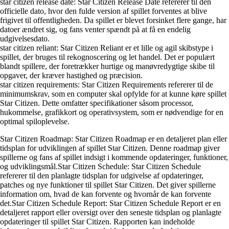
star citizen release date: Star Citizen Release Date refererer til den
officielle dato, hvor den fulde version af spillet forventes at blive
frigivet til offentligheden. Da spillet er blevet forsinket flere gange, har
datoer ændret sig, og fans venter spændt på at få en endelig
udgivelsesdato.
star citizen reliant: Star Citizen Reliant er et lille og agil skibstype i
spillet, der bruges til rekognoscering og let handel. Det er populært
blandt spillere, der foretrækker hurtige og manøvredygtige skibe til
opgaver, der kræver hastighed og præcision.
star citizen requirements: Star Citizen Requirements refererer til de
minimumskrav, som en computer skal opfylde for at kunne køre spillet
Star Citizen. Dette omfatter specifikationer såsom processor,
hukommelse, grafikkort og operativsystem, som er nødvendige for en
optimal spiloplevelse.
Star Citizen Roadmap: Star Citizen Roadmap er en detaljeret plan eller
tidsplan for udviklingen af spillet Star Citizen. Denne roadmap giver
spillerne og fans af spillet indsigt i kommende opdateringer, funktioner,
og udviklingsmål.Star Citizen Schedule: Star Citizen Schedule
refererer til den planlagte tidsplan for udgivelse af opdateringer,
patches og nye funktioner til spillet Star Citizen. Det giver spillerne
information om, hvad de kan forvente og hvornår de kan forvente
det.Star Citizen Schedule Report: Star Citizen Schedule Report er en
detaljeret rapport eller oversigt over den seneste tidsplan og planlagte
opdateringer til spillet Star Citizen. Rapporten kan indeholde