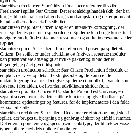
nyheder.
star citizen freelancer: Star Citizen Freelancer refererer til skibet
Freelancer i spillet Star Citizen. Det er et alsidigt handelsskib, der kan
bruges til både transport af gods og som kampskib, og det er populært
blandt spillerne for dets fleksibilitet.
star citizen map: Star Citizen Map er en interaktiv kortsøgning, der
viser spillernes position i spilverdenen. Spillerne kan bruge kortet til at
navigere rundt, finde missioner, ressourcer og andre interessante steder
i spillet.
star citizen price: Star Citizen Price refererer til prisen på spillet Star
Citizen. Da spillet er under udvikling og frigives i separate moduler,
kan prisen variere afhængigt af hvilke pakker og tilbud der er
tilgængelige på et givet tidspunkt.
star citizen production schedule: Star Citizen Production Schedule er
en plan, der viser spillets udviklingsstadie og de kommende
opdateringer og features. Det giver spillerne et indblik i, hvad de kan
forvente i fremtiden, og hvordan udviklingen skrider frem.
star citizen ptu: Star Citizen PTU står for Public Test Universe, en
separat server, hvor udvalgte spillere kan teste og give feedback på
kommende opdateringer og features, før de implementeres i den fulde
version af spillet.
star citizen reclaimer: Star Citizen Reclaimer er et stort og tungt skib i
spillet, der bruges til bjergning og genbrug af skrot og affald i rummet.
Det er en imponerende og specialiseret skibstype, der tiltrækker visse
typer spillere med dets unikke funktioner.