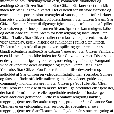
information om udviklingsfremskridt, kommende funktioner og
ændringer.Star Citizen Starfarer: Star Citizen Starfarer er et rumskib
inden for Star Citizen-universet. Det er kendt for sin store størrelse og
evne til at transportere store mængder af varer og brændstof. Starfarer
kan også bruges til minedrift og olieraffinering.Star Citizen Steam: Star
Citizen Steam refererer til tilgængeligheden og distributionen af spillet
Star Citizen på online platformen Steam. Spillerne kan muligvis købe
og downloade spillet fra Steam for nem adgang og installation.Star
Citizen Trailer: Star Citizen Trailer er en kort videopræsentation, der
viser gameplay, grafik, historie og funktioner i spillet Star Citizen.
Traileren bruges ofte til at promovere spillet og generere interesse
blandt potentielle spillere.Star Citizen Vanguard: Star Citizen Vanguard
er en klasse af kampskibe inden for Star Citizen-universet. Disse skibe
er designet til hurtige angreb, rekognoscering og luftkamp. Vanguard-
skibe er kendt for deres alsidighed og styrke i kamp.Star Citizen
YouTube: Star Citizen YouTube refererer til tilstedeværelsen og
indholdet af Star Citizen på videodelingsplatformen YouTube. Spillere
og fans kan finde officielle trailere, gameplay videoer, guides og
community-indhold relateret til Star Citizen på YouTube.Star Clean:
Star Clean kan henvise til en række forskellige produkter eller tjenester,
der har til formål at rense eller opretholde renheden af forskellige
overflader eller genstande. Dette kan omfatte rengøringsmidler,
rengøringstjenester eller andre rengøringsprodukter.Star Cleaners: Star
Cleaners er en virksomhed eller service, der specialiserer sig i
rengøringstjenester. Star Cleaners kan tilbyde professionel rengøring af