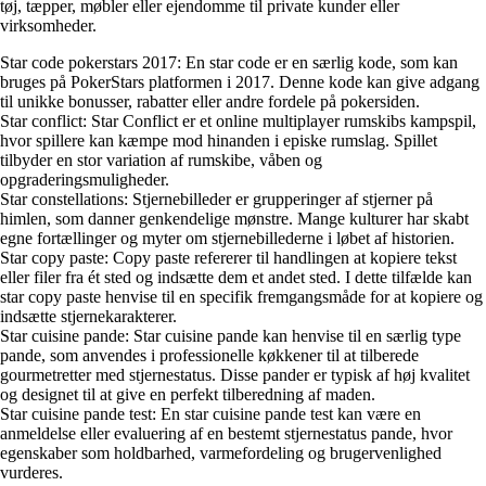
tøj, tæpper, møbler eller ejendomme til private kunder eller
virksomheder.
Star code pokerstars 2017: En star code er en særlig kode, som kan
bruges på PokerStars platformen i 2017. Denne kode kan give adgang
til unikke bonusser, rabatter eller andre fordele på pokersiden.
Star conflict: Star Conflict er et online multiplayer rumskibs kampspil,
hvor spillere kan kæmpe mod hinanden i episke rumslag. Spillet
tilbyder en stor variation af rumskibe, våben og
opgraderingsmuligheder.
Star constellations: Stjernebilleder er grupperinger af stjerner på
himlen, som danner genkendelige mønstre. Mange kulturer har skabt
egne fortællinger og myter om stjernebillederne i løbet af historien.
Star copy paste: Copy paste refererer til handlingen at kopiere tekst
eller filer fra ét sted og indsætte dem et andet sted. I dette tilfælde kan
star copy paste henvise til en specifik fremgangsmåde for at kopiere og
indsætte stjernekarakterer.
Star cuisine pande: Star cuisine pande kan henvise til en særlig type
pande, som anvendes i professionelle køkkener til at tilberede
gourmetretter med stjernestatus. Disse pander er typisk af høj kvalitet
og designet til at give en perfekt tilberedning af maden.
Star cuisine pande test: En star cuisine pande test kan være en
anmeldelse eller evaluering af en bestemt stjernestatus pande, hvor
egenskaber som holdbarhed, varmefordeling og brugervenlighed
vurderes.