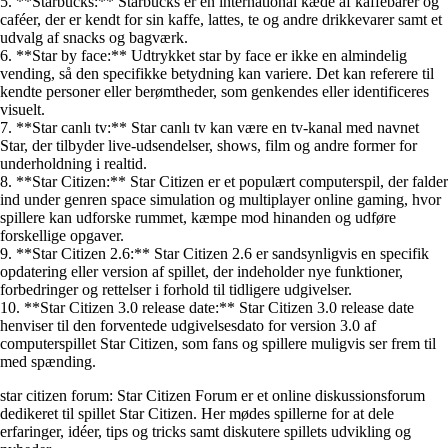
5. **Starbucks:** Starbucks er en international kæde af kaffebarer og
caféer, der er kendt for sin kaffe, lattes, te og andre drikkevarer samt et
udvalg af snacks og bagværk.
6. **Star by face:** Udtrykket star by face er ikke en almindelig
vending, så den specifikke betydning kan variere. Det kan referere til
kendte personer eller berømtheder, som genkendes eller identificeres
visuelt.
7. **Star canlı tv:** Star canlı tv kan være en tv-kanal med navnet
Star, der tilbyder live-udsendelser, shows, film og andre former for
underholdning i realtid.
8. **Star Citizen:** Star Citizen er et populært computerspil, der falder
ind under genren space simulation og multiplayer online gaming, hvor
spillere kan udforske rummet, kæmpe mod hinanden og udføre
forskellige opgaver.
9. **Star Citizen 2.6:** Star Citizen 2.6 er sandsynligvis en specifik
opdatering eller version af spillet, der indeholder nye funktioner,
forbedringer og rettelser i forhold til tidligere udgivelser.
10. **Star Citizen 3.0 release date:** Star Citizen 3.0 release date
henviser til den forventede udgivelsesdato for version 3.0 af
computerspillet Star Citizen, som fans og spillere muligvis ser frem til
med spænding.
star citizen forum: Star Citizen Forum er et online diskussionsforum
dedikeret til spillet Star Citizen. Her mødes spillerne for at dele
erfaringer, idéer, tips og tricks samt diskutere spillets udvikling og