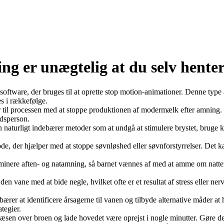
ring er unægtelig at du selv hent
oftware, der bruges til at oprette stop motion-animationer. Denne type a
es i rækkefølge.
til processen med at stoppe produktionen af modermælk efter amning. 
dsperson.
aturligt indebærer metoder som at undgå at stimulere brystet, bruge k
e, der hjælper med at stoppe søvnløshed eller søvnforstyrrelser. Det kan 
minere aften- og natamning, så barnet vænnes af med at amme om natte
n vane med at bide negle, hvilket ofte er et resultat af stress eller ner
er at identificere årsagerne til vanen og tilbyde alternative måder at
tegier.
 over broen og lade hovedet være oprejst i nogle minutter. Gøre dette 