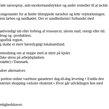
atte næsespray, anti-snorkemundstykker og andre remedier til at tackle
ngestanter for at lindre tilstoppede næsebor og lette vejrtrækningen.
mellem læben og tandkødet. Der er sundhedsrisici forbundet med
unødvendigt tab eller forbrug af ressourcer, såsom mad, energi eller tid.
rbrug og -produktion.
ografisk region.
 og skabe et mere bæredygtigt lokalsamfund.
n anmodning om at stoppe med at stirre på kjoler.
dske stress på arbejdspladsen.
sstøtte) i Danmark.
dere alternativer.
 portion online varehuse garanterer dag-til-dag levering
•
Endda den
Internet shopping vækster ekstremt
•
Hvor går udviklingen hen med
ettighedshaver.