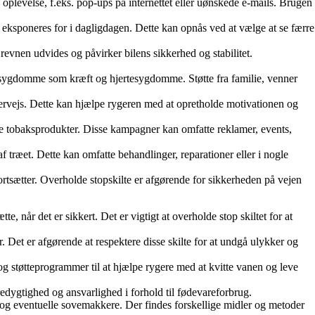
oplevelse, f.eks. pop-ups på internettet eller uønskede e-mails. Brugen
eksponeres for i dagligdagen. Dette kan opnås ved at vælge at se færre
at revnen udvides og påvirker bilens sikkerhed og stabilitet.
e sygdomme som kræft og hjertesygdomme. Støtte fra familie, venner
dervejs. Dette kan hjælpe rygeren med at opretholde motivationen og
tte tobaksprodukter. Disse kampagner kan omfatte reklamer, events,
f træet. Dette kan omfatte behandlinger, reparationer eller i nogle
fortsætter. Overholde stopskilte er afgørende for sikkerheden på vejen
tte, når det er sikkert. Det er vigtigt at overholde stop skiltet for at
er. Det er afgørende at respektere disse skilte for at undgå ulykker og
 og støtteprogrammer til at hjælpe rygere med at kvitte vanen og leve
bæredygtighed og ansvarlighed i forhold til fødevareforbrug.
n og eventuelle sovemakkere. Der findes forskellige midler og metoder