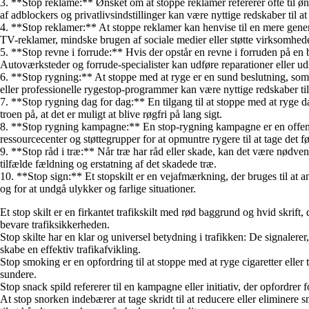
3. **Stop reklame:** Ønsket om at stoppe reklamer refererer ofte til øn
af adblockers og privatlivsindstillinger kan være nyttige redskaber til 
4. **Stop reklamer:** At stoppe reklamer kan henvise til en mere gene
TV-reklamer, mindske brugen af sociale medier eller støtte virksomhede
5. **Stop revne i forrude:** Hvis der opstår en revne i forruden på en bil
Autoværksteder og forrude-specialister kan udføre reparationer eller uds
6. **Stop rygning:** At stoppe med at ryge er en sund beslutning, som
eller professionelle rygestop-programmer kan være nyttige redskaber til 
7. **Stop rygning dag for dag:** En tilgang til at stoppe med at ryge 
troen på, at det er muligt at blive røgfri på lang sigt.
8. **Stop rygning kampagne:** En stop-rygning kampagne er en offentlig
ressourcecenter og støttegrupper for at opmuntre rygere til at tage det før
9. **Stop råd i træ:** Når træ har råd eller skade, kan det være nødvend
tilfælde fældning og erstatning af det skadede træ.
10. **Stop sign:** Et stopskilt er en vejafmærkning, der bruges til at an
og for at undgå ulykker og farlige situationer.
Et stop skilt er en firkantet trafikskilt med rød baggrund og hvid skrift, d
bevare trafiksikkerheden.
Stop skilte har en klar og universel betydning i trafikken: De signalerer
skabe en effektiv trafikafvikling.
Stop smoking er en opfordring til at stoppe med at ryge cigaretter eller
sundere.
Stop snack spild refererer til en kampagne eller initiativ, der opfordrer
At stop snorken indebærer at tage skridt til at reducere eller eliminer