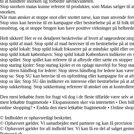
til at håndtere snorken og forbedre søvnkvaliteten.
Stop snorken matas kunne referere til produkter, som Matas sælger til 
snorken.
Når man ønsker at stoppe snot eller snottet næse, kan man anvende forsk
Stop snus kan henvise til en kampagne eller bestræbelse på at få folk 
snusbrug, og at stoppe brugen kan have positive virkninger på helbrede
Helt sikkert! Her er en detaljeret beskrivelse af hvert af søgeordene:stop
stop spild af mad: Stop spild af mad henviser til en bestræbelse på at
stop spild lokalt: Stop spild lokalt fokuserer på at mindske spild eller 
stop spild lokalt københavn: Stop spild lokalt København indikerer en 
stop spillet: Stop spillet kan referere til at afbryde eller sætte en stop
stop staring kjoler: Stop staring kjoler er en oplagt stavefejl for Stop s
stop stress håndbog for ledere: Stop stress håndbog for ledere kan være 
stop su: Stop SU kan henvise til en opfordring eller kampagne for at a
stop su lån: Stop SU-lån indikerer en interesse eller bestræbelse på at a
stop sukkertrang: Stop sukkertrang refererer til ønsket om at kontroller
Den mest letkøbte form for fragt vil dog i de fleste tilfælde være selv a
mest letkøbte fragtmetode
•
Ekspansionen sker via internettet
•
Den bill
online shopping?
•
Endda den mest letkøbte fragtmetode
•
Online shopp
© Indholdet er ophavsretligt beskyttet.
© Ophavsret gælder. Vi samarbejder med partnere og kan få provision
© Ophavsret gælder for alt indhold her. Vi kan få en del af salget genne
Partnerskab