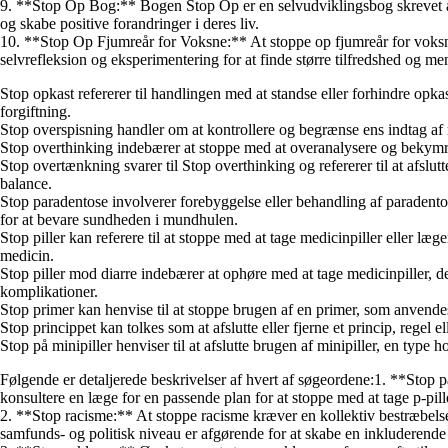
9. **Stop Op Bog:** Bogen Stop Op er en selvudviklingsbog skrevet af e
og skabe positive forandringer i deres liv.
10. **Stop Op Fjumreår for Voksne:** At stoppe op fjumreår for voksne 
selvrefleksion og eksperimentering for at finde større tilfredshed og men
Stop opkast refererer til handlingen med at standse eller forhindre opka
forgiftning.
Stop overspisning handler om at kontrollere og begrænse ens indtag af m
Stop overthinking indebærer at stoppe med at overanalysere og bekymre s
Stop overtænkning svarer til Stop overthinking og refererer til at afslu
balance.
Stop paradentose involverer forebyggelse eller behandling af paradentos
for at bevare sundheden i mundhulen.
Stop piller kan referere til at stoppe med at tage medicinpiller eller læg
medicin.
Stop piller mod diarre indebærer at ophøre med at tage medicinpiller, de
komplikationer.
Stop primer kan henvise til at stoppe brugen af en primer, som anven
Stop princippet kan tolkes som at afslutte eller fjerne et princip, regel
Stop på minipiller henviser til at afslutte brugen af minipiller, en typ
Følgende er detaljerede beskrivelser af hvert af søgeordene:1. **Stop på
konsultere en læge for en passende plan for at stoppe med at tage p-pill
2. **Stop racisme:** At stoppe racisme kræver en kollektiv bestræbels
samfunds- og politisk niveau er afgørende for at skabe en inkluderende