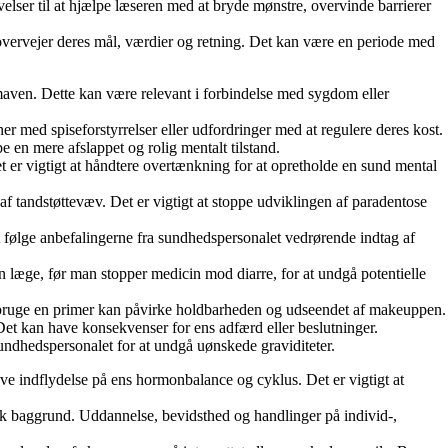
lser til at hjælpe læseren med at bryde mønstre, overvinde barrierer
novervejer deres mål, værdier og retning. Det kan være en periode med
a maven. Dette kan være relevant i forbindelse med sygdom eller
r med spiseforstyrrelser eller udfordringer med at regulere deres kost.
 en mere afslappet og rolig mentalt tilstand.
Det er vigtigt at håndtere overtænkning for at opretholde en sund mental
af tandstøttevæv. Det er vigtigt at stoppe udviklingen af paradentose
gt at følge anbefalingerne fra sundhedspersonalet vedrørende indtag af
en læge, før man stopper medicin mod diarre, for at undgå potentielle
t bruge en primer kan påvirke holdbarheden og udseendet af makeuppen.
. Det kan have konsekvenser for ens adfærd eller beslutninger.
 sundhedspersonalet for at undgå uønskede graviditeter.
ave indflydelse på ens hormonbalance og cyklus. Det er vigtigt at
sk baggrund. Uddannelse, bevidsthed og handlinger på individ-,