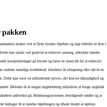
er pakken
nimation skabes ved at flytte fysiske objekter og tage billeder af dem i
Dette kan opnås ved gradvist at reducere amning, udtrykke mindre
olde komprimeringer på brystet og bære en stram bh for at reducere
omfatte naturlige kosttilskud, teknikker til afslapning eller råd til en
n. Dette kan være en udfordrende proces, der kræver tålmodighed og
vøsitet. Metoder til at stoppe neglebidning inkluderer at bruge neglelak
 håndtere adfærden på. Belønningssystemer, beroligende midler og at
bidrager til at standse blødningen og tillade blodet at størkne.