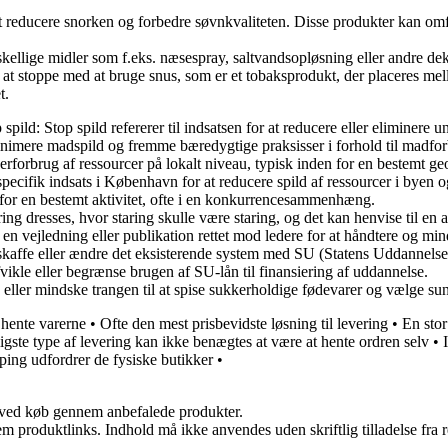
at reducere snorken og forbedre søvnkvaliteten. Disse produkter kan omf
ellige midler som f.eks. næsespray, saltvandsopløsning eller andre deko
til at stoppe med at bruge snus, som er et tobaksprodukt, der placeres 
t.
 spild: Stop spild refererer til indsatsen for at reducere eller eliminere 
 minimere madspild og fremme bæredygtige praksisser i forhold til madfo
overforbrug af ressourcer på lokalt niveau, typisk inden for en bestemt ge
specifik indsats i København for at reducere spild af ressourcer i byen
per for en bestemt aktivitet, ofte i en konkurrencesammenhæng.
taring dresses, hvor staring skulle være staring, og det kan henvise til e
en vejledning eller publikation rettet mod ledere for at håndtere og min
fskaffe eller ændre det eksisterende system med SU (Statens Uddannelse
fvikle eller begrænse brugen af SU-lån til finansiering af uddannelse.
e eller mindske trangen til at spise sukkerholdige fødevarer og vælge sun
t hente varerne
•
Ofte den mest prisbevidste løsning til levering
•
En stor
igste type af levering kan ikke benægtes at være at hente ordren selv
•
ing udfordrer de fysiske butikker
•
 ved køb gennem anbefalede produkter.
m produktlinks. Indhold må ikke anvendes uden skriftlig tilladelse fra r