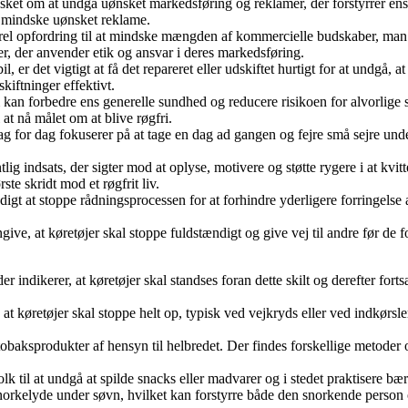
sket om at undgå uønsket markedsføring og reklamer, der forstyrrer ens 
at mindske uønsket reklame.
rel opfordring til at mindske mængden af kommercielle budskaber, man 
r, der anvender etik og ansvar i deres markedsføring.
, er det vigtigt at få det repareret eller udskiftet hurtigt for at undgå, 
kiftninger effektivt.
 kan forbedre ens generelle sundhed og reducere risikoen for alvorlig
at nå målet om at blive røgfri.
dag for dag fokuserer på at tage en dag ad gangen og fejre små sejre un
 indsats, der sigter mod at oplyse, motivere og støtte rygere i at kvi
ste skridt mod et røgfrit liv.
igt at stoppe rådningsprocessen for at forhindre yderligere forringelse a
give, at køretøjer skal stoppe fuldstændigt og give vej til andre før de 
er indikerer, at køretøjer skal standses foran dette skilt og derefter fortsæ
, at køretøjer skal stoppe helt op, typisk ved vejkryds eller ved indkørsl
 tobaksprodukter af hensyn til helbredet. Der findes forskellige metoder
 folk til at undgå at spilde snacks eller madvarer og i stedet praktisere 
e snorkelyde under søvn, hvilket kan forstyrre både den snorkende perso