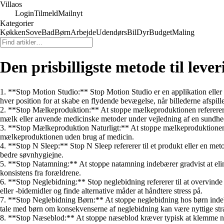
Villaos
Login
Tilmeld
Mailnyt
Kategorier
Køkken
Sove
Bad
Børn
Arbejde
Udendørs
Bil
Dyr
Budget
Maling
Den prisbilligste metode til leve
1. **Stop Motion Studio:** Stop Motion Studio er en applikation eller s
hver position for at skabe en flydende bevægelse, når billederne afspill
2. **Stop Mælkeproduktion:** At stoppe mælkeproduktionen refererer 
mælk eller anvende medicinske metoder under vejledning af en sundhe
3. **Stop Mælkeproduktion Naturligt:** At stoppe mælkeproduktionen n
mælkeproduktionen uden brug af medicin.
4. **Stop N Sleep:** Stop N Sleep refererer til et produkt eller en metod
bedre søvnhygiejne.
5. **Stop Natamning:** At stoppe natamning indebærer gradvist at eli
konsistens fra forældrene.
6. **Stop Neglebidning:** Stop neglebidning refererer til at overvinde de
eller -bidemidler og finde alternative måder at håndtere stress på.
7. **Stop Neglebidning Børn:** At stoppe neglebidning hos børn indebær
tale med børn om konsekvenserne af neglebidning kan være nyttige stra
8. **Stop Næseblod:** At stoppe næseblod kræver typisk at klemme næsen