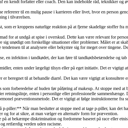
n kendt forfatter eller coach. Den kan indeholde råd, teknikker og øve
refererer til en mulig pause i karrieren eller livet, hvor en person ge
ing i tilværelsen.
st, som er kroppens naturlige reaktion på at fjerne skadelige stoffer fr
ad for at undgå at spise i overskud. Dette kan være relevant for persone
ig unødigt om forskellige situationer eller problemer. Målet er at skabe
tte tendensen til at analysere eller bekymre sig for meget over tingene. 
e, en infektion i tandkødet, der kan føre til tandkødsbetændelse og tab 
emidler, enten under lægeligt tilsyn eller på eget initiativ. Det er vigti
r er beregnet til at behandle diarré. Det kan være vigtigt at konsultere 
des som forberedelse af huden før påføring af makeup. At stoppe med a
 eller retningslinje, enten i personlige eller professionelle sammenhænge
e hormonel præventionsmetode. Det er vigtigt at følge instruktionerne fra
 p-piller:** Når man beslutter at stoppe med at tage p-piller, kan det h
er og for at sikre, at man vælger en alternativ form for prævention.
e på at bekæmpe diskrimination og fordomme baseret på race eller etni
 og retfærdig verden uden racisme.