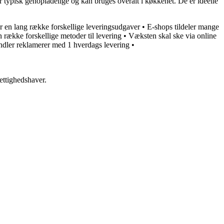
r typisk genopladelige og kan bruges overalt i køkkenet. De er ideelle
ler en lang række forskellige leveringsudgaver
•
E-shops tildeler mange
n række forskellige metoder til levering
•
Væksten skal ske via online
ndler reklamerer med 1 hverdags levering
•
ettighedshaver.