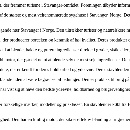
n, der fremmer turisme i Stavanger-området. Foreningen tilbyder informa
af de største og mest velrenommerede sygehuse i Stavanger, Norge. Det 
ggende nær Stavanger i Norge. Den tiltrækker turister og naturelskere 
nt, der producerer porcelæn og keramik af høj kvalitet. Deres produkter
il at blende, hakke og purere ingredienser direkte i gryder, skåle eller g
d motor, der gør det nemt at blende selv de mest seje ingredienser. Den
ere, der er kendt for deres holdbarhed og ydeevne. Deres stavblendere
t blande uden at være begrænset af ledninger. Den er praktisk til brug på 
st, har vist sig at have den bedste ydeevne, holdbarhed og brugervenlighe
er forskellige mærker, modeller og prisklasser. En stavblender købt fra 
ighed. Den har en kraftig motor, der sikrer effektiv blanding af ingredie