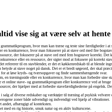
altid vise sig at være selv at hen
 og grammatikprogram, hvor man kan træne og teste sine færdigheder i at 
er en konkurrence, hvor man fokuserer på at stave ord med fire bogstav
essource, der fokuserer på at stave ord med fem bogstaver korrekt. Det 
onkurrence eller en ressource, der sigter mod at fokusere på korrekt sta
det refererer til en stavblender, er det et køkkenredskab til at blende in
 betyde at stave noget på dansk. Det er et bredt søgeord, der skal præci
ekt for at løse kryds- og tværsopgaver og finde sammenhængende svar.
m, en træningsside eller en konkurrence, hvor man kan forbedre sine st
e et online stave- og grammatikprogram eller konkurrence ved at bruge ha
 ressourcer, der hjælper med at forbedre stavefærdighederne på engelsk. 
g i salg af diverse redskaber og værktøjer til træning af psykisk velvære
re erogene zoner både udvendigt og indvendigt ved hjælp af vibrationer.
get andet, afhængigt af konteksten.
t med en rig historie, smuk natur og en aktiv kulturscene.