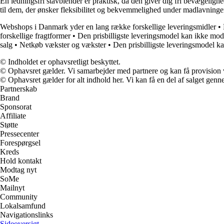
En ledningsfri stavblender er praktisk, da den giver dig fri bevægeligh
til dem, der ønsker fleksibilitet og bekvemmelighed under madlavninge
Webshops i Danmark yder en lang række forskellige leveringsmidler
•
forskellige fragtformer
•
Den prisbilligste leveringsmodel kan ikke mod
salg
•
Netkøb vækster og vækster
•
Den prisbilligste leveringsmodel k
© Indholdet er ophavsretligt beskyttet.
© Ophavsret gælder. Vi samarbejder med partnere og kan få provision
© Ophavsret gælder for alt indhold her. Vi kan få en del af salget genne
Partnerskab
Brand
Sponsorat
Affiliate
Støtte
Pressecenter
Forespørgsel
Kreds
Hold kontakt
Modtag nyt
SoMe
Mailnyt
Community
Lokalsamfund
Navigationslinks
Sideoversigt