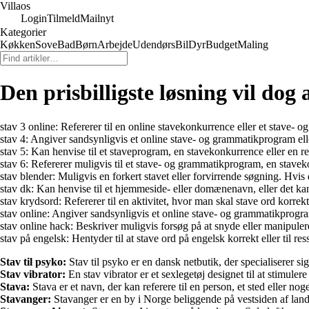
Villaos
Login
Tilmeld
Mailnyt
Kategorier
Køkken
Sove
Bad
Børn
Arbejde
Udendørs
Bil
Dyr
Budget
Maling
Den prisbilligste løsning vil dog 
stav 3 online: Refererer til en online stavekonkurrence eller et stave-
stav 4: Angiver sandsynligvis et online stave- og grammatikprogram ell
stav 5: Kan henvise til et staveprogram, en stavekonkurrence eller en r
stav 6: Refererer muligvis til et stave- og grammatikprogram, en stavek
stav blender: Muligvis en forkert stavet eller forvirrende søgning. Hvis 
stav dk: Kan henvise til et hjemmeside- eller domænenavn, eller det kan
stav krydsord: Refererer til en aktivitet, hvor man skal stave ord korr
stav online: Angiver sandsynligvis et online stave- og grammatikprogra
stav online hack: Beskriver muligvis forsøg på at snyde eller manipuler
stav på engelsk: Hentyder til at stave ord på engelsk korrekt eller til
Stav til psyko:
Stav til psyko er en dansk netbutik, der specialiserer si
Stav vibrator:
En stav vibrator er et sexlegetøj designet til at stimule
Stava:
Stava er et navn, der kan referere til en person, et sted eller no
Stavanger:
Stavanger er en by i Norge beliggende på vestsiden af lande