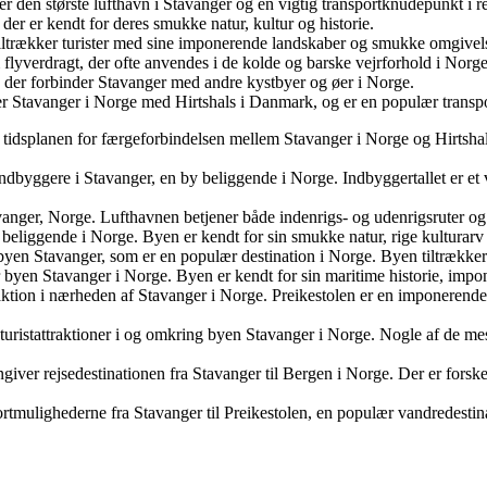
r den største lufthavn i Stavanger og en vigtig transportknudepunkt i r
er er kendt for deres smukke natur, kultur og historie.
tiltrækker turister med sine imponerende landskaber og smukke omgivels
flyverdragt, der ofte anvendes i de kolde og barske vejrforhold i Norge
e, der forbinder Stavanger med andre kystbyer og øer i Norge.
er Stavanger i Norge med Hirtshals i Danmark, og er en populær transp
til tidsplanen for færgeforbindelsen mellem Stavanger i Norge og Hirtsh
indbyggere i Stavanger, en by beliggende i Norge. Indbyggertallet er et v
anger, Norge. Lufthavnen betjener både indenrigs- og udenrigsruter og e
 beliggende i Norge. Byen er kendt for sin smukke natur, rige kultura
en Stavanger, som er en populær destination i Norge. Byen tiltrækker 
yen Stavanger i Norge. Byen er kendt for sin maritime historie, impon
aktion i nærheden af Stavanger i Norge. Preikestolen er en imponerende 
uristattraktioner i og omkring byen Stavanger i Norge. Nogle af de m
giver rejsedestinationen fra Stavanger til Bergen i Norge. Der er forske
nsportmulighederne fra Stavanger til Preikestolen, en populær vandredesti