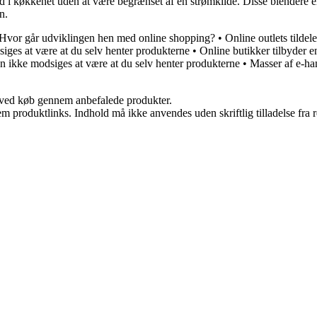
ed i køkkenet uden at være begrænset af en strømkilde. Disse blendere e
n.
Hvor går udviklingen hen med online shopping?
•
Online outlets tilde
siges at være at du selv henter produkterne
•
Online butikker tilbyder e
an ikke modsiges at være at du selv henter produkterne
•
Masser af e-ha
 ved køb gennem anbefalede produkter.
m produktlinks. Indhold må ikke anvendes uden skriftlig tilladelse fra r