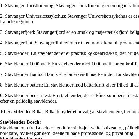
1. Stavanger Turistforening: Stavanger Turistforening er en organisatio
2. Stavanger Universitetssykehus: Stavanger Universitetssykehus er et 
fra hele regionen.
3. Stavangerfjord: Stavangerfjord er en smuk og majestætisk fjord beli
4. Stavangerflint: Stavangerflint refererer til en norsk keramikproduce
5. Stavblender: En stavblender er et praktisk køkkenredskab, der bruges t
6. Stavblender 1000 watt: En stavblender med 1000 watt har en kraftful
7. Stavblender Bamix: Bamix er et anerkendt mærke inden for stavblend
8. Stavblender batteri: En stavblender med batteridrift giver frihed til a
9. Stavblender bedst i test: En stavblender, der er kåret som bedst i te
efter en pålidelig stavblender.
10. Stavblender Bilka: Bilka tilbyder et udvalg af stavblendere, herund
Stavblender Bosch:
Stavblenderen fra Bosch er kendt for sit høje kvalitetsniveau og pålidel
holdbare, hvilket gør dem ideelle til både professionel og privat brug.
Stavblender Braun: