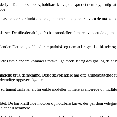
 design. De har skarpe og holdbare knive, der gør det nemt og hurtigt at
uppe.
se stavblendere er funktionelle og nemme at betjene. Selvom de måske i
lasser. De tilbyder alt lige fra basismodeller til mere avancerede og mu
nder. Denne type blender er praktisk og nem at bruge til at blande og pü
 Deres stavblendere kommer i forskellige modeller og designs, og de er 
mindelig brug derhjemme. Disse stavblendere har ofte grundlæggende fu
ødvendige opgaver i køkkenet.
sortiment omfatter alt fra enkle modeller til mere avancerede og multifu
alitet. De har kraftfulde motorer og holdbare knive, der gør dem velegn
gen endnu nemmere.