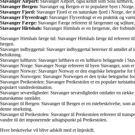
Stavanger Airport:
Stavanger Airport, også kendt som Sola lufthavn, e
Stavanger Bergen:
Stavanger og Bergen er to populære byer i Norge, d
Stavanger Fjord:
Stavanger Fjord er en naturskøn fjord i Norge, der 
Stavanger Flyverdragt:
Stavanger Flyverdragt er en praktisk og varm 
Stavanger Færge:
Stavanger Færge refererer til færgeruter og sejltur
Stavanger Hirtshals:
Stavanger Hirtshals er en færgerute, der forbind
Stavanger Hirtshals færge tid: Stavanger Hirtshals færge tid refererer 
færgen.
Stavanger indbyggertal: Stavanger indbyggertal henviser til antallet af 
befolkning.
Stavanger lufthavn: Stavanger lufthavn er en lufthavn beliggende i Stav
Stavanger Norge: Stavanger Norge refererer til byen Stavanger, som er
Stavanger Norway: Stavanger Norway er den engelske betegnelse for by
Stavanger Norwegen: Stavanger Norwegen er den tyske betegnelse for b
Stavanger Preikestolen: Stavanger Preikestolen er en populær turistattr
populært vandredestination.
Stavanger seværdigheder: Stavanger seværdigheder omfatter en række t
naturskønne områder.
Stavanger til Bergen: Stavanger til Bergen er en rutebeskrivelse, som an
denne strækning.
Stavanger til Preikestolen: Stavanger til Preikestolen refererer til tra
vandre til det imponerende udsigtspunkt på Preikestolen.
Hver beskrivelse vil blive adskilt med et linjeskift.