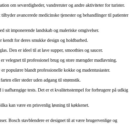
tion om seværdigheder, vandreruter og andre aktiviteter for turister.
tilbyder avancerede medicinske tjenester og behandlinger til patienter
med sit imponerende landskab og maleriske omgivelser.
 er kendt for deres smukke design og holdbarhed.
las. Den er ideel til at lave supper, smoothies og saucer.
 er velegnet til professionel brug og store mængder madlavning.
 er populære blandt professionelle kokke og madentusiaster.
farten eller steder uden adgang til strømstik.
d i uafhængige tests. Det er et kvalitetsstempel for forbrugere på udkig
Bilka kan være en prisvenlig løsning til køkkenet.
nser. Bosch stavblendere er designet til at være brugervenlige og