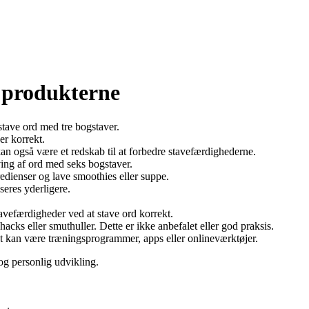
te produkterne
stave ord med tre bogstaver.
er korrekt.
kan også være et redskab til at forbedre stavefærdighederne.
ving af ord med seks bogstaver.
gredienser og lave smoothies eller suppe.
seres yderligere.
avefærdigheder ved at stave ord korrekt.
cks eller smuthuller. Dette er ikke anbefalet eller god praksis.
Det kan være træningsprogrammer, apps eller onlineværktøjer.
 og personlig udvikling.