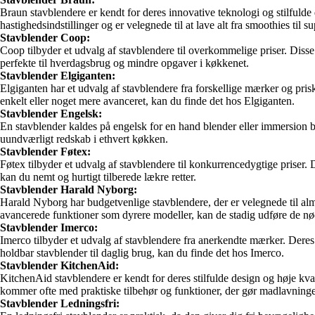
Braun stavblendere er kendt for deres innovative teknologi og stilfulde
hastighedsindstillinger og er velegnede til at lave alt fra smoothies til s
Stavblender Coop:
Coop tilbyder et udvalg af stavblendere til overkommelige priser. Dis
perfekte til hverdagsbrug og mindre opgaver i køkkenet.
Stavblender Elgiganten:
Elgiganten har et udvalg af stavblendere fra forskellige mærker og prisk
enkelt eller noget mere avanceret, kan du finde det hos Elgiganten.
Stavblender Engelsk:
En stavblender kaldes på engelsk for en hand blender eller immersion ble
uundværligt redskab i ethvert køkken.
Stavblender Føtex:
Føtex tilbyder et udvalg af stavblendere til konkurrencedygtige priser.
kan du nemt og hurtigt tilberede lækre retter.
Stavblender Harald Nyborg:
Harald Nyborg har budgetvenlige stavblendere, der er velegnede til al
avancerede funktioner som dyrere modeller, kan de stadig udføre de n
Stavblender Imerco:
Imerco tilbyder et udvalg af stavblendere fra anerkendte mærker. Deres 
holdbar stavblender til daglig brug, kan du finde det hos Imerco.
Stavblender KitchenAid:
KitchenAid stavblendere er kendt for deres stilfulde design og høje kv
kommer ofte med praktiske tilbehør og funktioner, der gør madlavnin
Stavblender Ledningsfri: