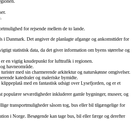
egionen.
er.
.
ortmulighed for rejsende mellem de to lande.
als i Danmark. Det angiver de planlagte afgange og ankomsttider for
igtigt statistisk data, da det giver information om byens størrelse og
r en vigtig knudepunkt for lufttrafik i regionen.
rv og havneområde.
turister med sin charmerende arkitektur og naturskønne omgivelser.
erende katedraler og maleriske bymidte.
klippeplatå med en fantastisk udsigt over Lysefjorden, og er et
est populære seværdigheder inkluderer gamle bygninger, museer, og
llige transportmuligheder såsom tog, bus eller bil tilgængelige for
nation i Norge. Besøgende kan tage bus, bil eller færge og derefter