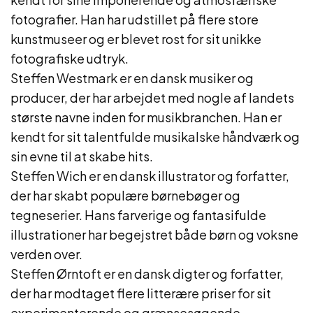
fotografier. Han har udstillet på flere store
kunstmuseer og er blevet rost for sit unikke
fotografiske udtryk.
Steffen Westmark er en dansk musiker og
producer, der har arbejdet med nogle af landets
største navne inden for musikbranchen. Han er
kendt for sit talentfulde musikalske håndværk og
sin evne til at skabe hits.
Steffen Wich er en dansk illustrator og forfatter,
der har skabt populære børnebøger og
tegneserier. Hans farverige og fantasifulde
illustrationer har begejstret både børn og voksne
verden over.
Steffen Ørntoft er en dansk digter og forfatter,
der har modtaget flere litterære priser for sit
experimenterende og grænsesøgende