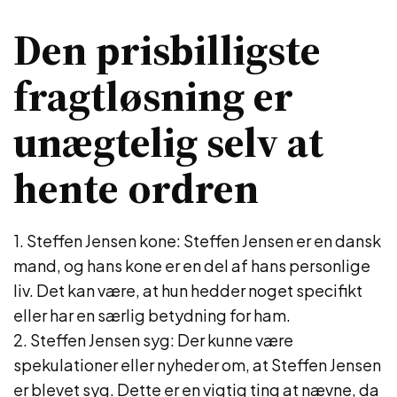
Den prisbilligste
fragtløsning er
unægtelig selv at
hente ordren
1. Steffen Jensen kone: Steffen Jensen er en dansk
mand, og hans kone er en del af hans personlige
liv. Det kan være, at hun hedder noget specifikt
eller har en særlig betydning for ham.
2. Steffen Jensen syg: Der kunne være
spekulationer eller nyheder om, at Steffen Jensen
er blevet syg. Dette er en vigtig ting at nævne, da