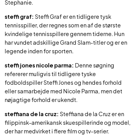
Stephanie.
steffi graf:
Steffi Graf er en tidligere tysk
tennisspiller, der regnes som en af de største
kvindelige tennisspillere gennem tiderne. Hun
har vundet adskillige Grand Slam-titler og er en
legende inden for sporten.
steffi jones nicole parma:
Denne søgning
refererer muligvis til tidligere tyske
fodboldspiller Steffi Jones og hendes forhold
eller samarbejde med Nicole Parma, men det
nøjagtige forhold er ukendt.
steffiana de la cruz:
Steffiana de la Cruz er en
filippinsk-amerikansk skuespillerinde og model,
der har medvirket i flere film og tv-serier.