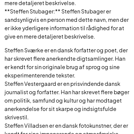
mere detaljeret beskrivelse.
**Steffen Stubager:** Steffen Stubager er
sandsynligvis en person med dette navn, men der
er ikke yderligere information til rådighed for at
give en mere detaljeret beskrivelse.
Steffen Sværke er en dansk forfatter og poet, der
har skrevet flere anerkendte digtsamlinger. Han
er kendt for sin originale brug af sprog og sine
eksperimenterende tekster.
Steffen Vestergaard er en prisvindende dansk
journalist og forfatter. Han har skrevet flere bøger
om politik, samfund og kultur og har modtaget
anerkendelse for sit skarpe og indsigtsfulde
skrivestil.
Steffen Villadsen er en dansk fotokunstner, der er
kendt for sine imponerende og atmosfæriske