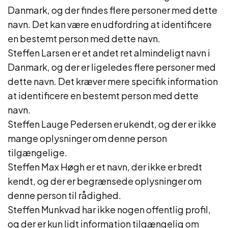
Danmark, og der findes flere personer med dette
navn. Det kan være en udfordring at identificere
en bestemt person med dette navn.
Steffen Larsen er et andet ret almindeligt navn i
Danmark, og der er ligeledes flere personer med
dette navn. Det kræver mere specifik information
at identificere en bestemt person med dette
navn.
Steffen Lauge Pedersen er ukendt, og der er ikke
mange oplysninger om denne person
tilgængelige.
Steffen Max Høgh er et navn, der ikke er bredt
kendt, og der er begrænsede oplysninger om
denne person til rådighed.
Steffen Munkvad har ikke nogen offentlig profil,
og der er kun lidt information tilgængelig om