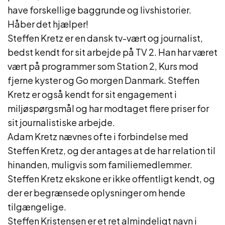
have forskellige baggrunde og livshistorier.
Håber det hjælper!
Steffen Kretz er en dansk tv-vært og journalist,
bedst kendt for sit arbejde på TV 2. Han har været
vært på programmer som Station 2, Kurs mod
fjerne kyster og Go morgen Danmark. Steffen
Kretz er også kendt for sit engagement i
miljøspørgsmål og har modtaget flere priser for
sit journalistiske arbejde.
Adam Kretz nævnes ofte i forbindelse med
Steffen Kretz, og der antages at de har relation til
hinanden, muligvis som familiemedlemmer.
Steffen Kretz ekskone er ikke offentligt kendt, og
der er begrænsede oplysninger om hende
tilgængelige.
Steffen Kristensen er et ret almindeligt navn i