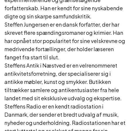
forfatterskab. Han er kendt for sine nyskabende
digte og sin skarpe samfundskritik.
Steffen Jungersen er en dansk forfatter, der har
skrevet flere spændingsromaner og krimier. Han
har opnået stor popularitet for sine velskrevne og
medrivende fortællinger, der holder læseren
fanget fra start til slut.
Steffens Antik i Næstved er en velrenommeret
antikvitetsforretning, der specialiserer sig i
antikke møbler, kunst og smykker. Butikken
tiltrækker samlere og antikentusiaster fra hele
landet med sit eksklusive udvalg og ekspertise.
Steffens Radio er en kendt radiostation i
Danmark, der sender et bredt udvalg af musik,
nyheder og underholdning. Radiostationen har et
stort lyttertal og er elsket af mange for sin