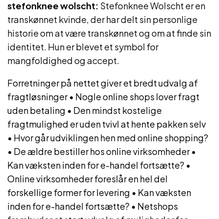
stefonknee wolscht:
Stefonknee Wolscht er en
transkønnet kvinde, der har delt sin personlige
historie om at være transkønnet og om at finde sin
identitet. Hun er blevet et symbol for
mangfoldighed og accept.
Forretninger på nettet giver et bredt udvalg af
fragtløsninger
•
Nogle online shops lover fragt
uden betaling
•
Den mindst kostelige
fragtmulighed er uden tvivl at hente pakken selv
•
Hvor går udviklingen hen med online shopping?
•
De ældre bestiller hos online virksomheder
•
Kan væksten inden for e-handel fortsætte?
•
Online virksomheder foreslår en hel del
forskellige former for levering
•
Kan væksten
inden for e-handel fortsætte?
•
Netshops