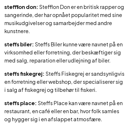
stefflon don:
Stefflon Don er en britisk rapper og
sangerinde, der har opnået popularitet med sine
musikudgivelser og samarbejder med andre
kunstnere.
steffs biler:
Steffs Biler kunne være navnet på en
virksomhed eller forretning, der beskæftiger sig
med salg, reparation eller udlejning af biler.
steffs fiskegrej:
Steffs Fiskegrej er sandsynligvis
en forretning eller webshop, der specialiserer sig
i salg af fiskegrej og tilbehør til fiskeri.
steffs place:
Steffs Place kan være navnet på en
restaurant, en café eller en bar, hvor folk samles
og hygger sig i en afslappet atmosfære.