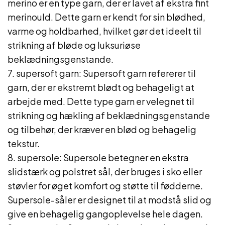
merino er en type garn, der er lavet af ekstra fint
merinould. Dette garn er kendt for sin blødhed,
varme og holdbarhed, hvilket gør det ideelt til
strikning af bløde og luksuriøse
beklædningsgenstande.
7. supersoft garn: Supersoft garn refererer til
garn, der er ekstremt blødt og behageligt at
arbejde med. Dette type garn er velegnet til
strikning og hækling af beklædningsgenstande
og tilbehør, der kræver en blød og behagelig
tekstur.
8. supersole: Supersole betegner en ekstra
slidstærk og polstret sål, der bruges i sko eller
støvler for øget komfort og støtte til fødderne.
Supersole-såler er designet til at modstå slid og
give en behagelig gangoplevelse hele dagen.