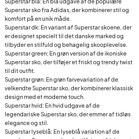
Superstar blå: En blå udgave af de populære
Superstar sko fra Adidas, der kombinerer stil og
komfort på en unik måde.
Superstar dk: En variant af Superstar skoene, der
er designet specielt til det danske marked og
tilbyder en stilfuld og behagelig skooplevelse.
Superstar green: En grøn version af de ikoniske
Superstar sko, der tilføjer et friskt og trendy twist
til dit outfit.
Superstar grøn: En grøn farvevariation af de
velkendte Superstar sko, der kombinerer klassisk
design med et moderne touch.
Superstar hvid: En hvid udgave af de
legendariske Superstar sko, der emmer af tidløs
elegance og stil.
Superstar lyseblå: En lyseblå variation af de