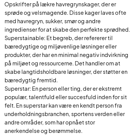
Opskrifter på lækre havregrynskager, der er
sprøde og velsmagende. Disse kager laves ofte
med havregryn, sukker, smør og andre
ingredienser for at skabe den perfekte sprødhed.
Superstainable: Et begreb, der refererer til
bæredygtige og miljøvenlige løsninger eller
produkter, der har en minimal negativ indvirkning
på miljøet og ressourcerne. Det handler om at
skabe langtidsholdbare løsninger, der støtter en
bæredygtig fremtid.
Superstar: En person eller ting, der er ekstremt
populær, talentfuld eller succesfuld inden for sit
felt. En superstar kan være en kendt person fra
underholdningsbranchen, sportens verden eller
andre områder, som har opnået stor
anerkendelse og berømmelse.