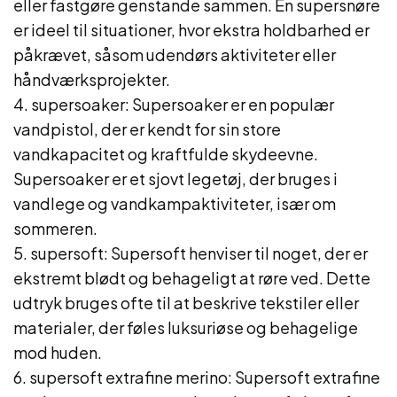
eller fastgøre genstande sammen. En supersnøre
er ideel til situationer, hvor ekstra holdbarhed er
påkrævet, såsom udendørs aktiviteter eller
håndværksprojekter.
4. supersoaker: Supersoaker er en populær
vandpistol, der er kendt for sin store
vandkapacitet og kraftfulde skydeevne.
Supersoaker er et sjovt legetøj, der bruges i
vandlege og vandkampaktiviteter, især om
sommeren.
5. supersoft: Supersoft henviser til noget, der er
ekstremt blødt og behageligt at røre ved. Dette
udtryk bruges ofte til at beskrive tekstiler eller
materialer, der føles luksuriøse og behagelige
mod huden.
6. supersoft extrafine merino: Supersoft extrafine