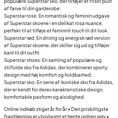
populære Superstar sko, der tilføjer et friskt pust
af farve til din garderobe.
Superstar rose: En romantisk og feminin udgave
af Superstar skoene i en delikat rosa nuance,
perfekt til at tilføje et feminint touch til dit look.
Superstar rød: En dristig og energisk rød version
af Superstar skoene, der skiller sig ud og tilføjer
kant til dit outfit.
Superstar shoes: En samling af populære og
stilfulde sko fra Adidas, der kombinerer sporty
design med høj komfort og holdbarhed.
Superstar sko: En serie af ikoniske sko fra Adidas,
der er kendt for deres karakteristiske design,
komfortable pasform og alsidighed.
Online indkøb stiger år for år
•
Den prisbilligste
fragtløsning er utvivlsomt at hente ordren selv
•