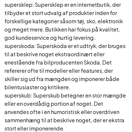
supersklep: Supersklep er en internetbutik, der
tilbyder et stort udvalg af produkter inden for
forskellige kategorier såsom tøj, sko, elektronik
og meget mere. Butikken har fokus på kvalitet,
god kundeservice og hurtig levering.
superskoda: Superskoda er et udtryk, der bruges
til at beskrive noget ekstraordinært eller
enestående fra bilproducenten Skoda. Det
refererer ofte til modeller eller features, der
skiller sig ud fra mængden og imponerer både
bilentusiaster og kritikere.
superskub: Superskub betegner en stor mængde
eller en overdådig portion af noget. Det
anvendes ofte i en humoristisk eller overdriven
sammenhæng til at beskrive noget, der er ekstra
stort eller imponerende.