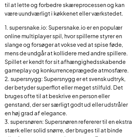
til at lette og forbedre skæreprocessen og kan
være uundværligt i køkkenet eller værkstedet.
1. supersnake.io: Supersnake.io er en populær
online multiplayer spil, hvor spillerne styrer en
slange og forsøger at vokse ved at spise føde,
mens de undgår at kollidere med andre spillere.
Spillet er kendt for sit afhængighedsskabende
gameplay og konkurrenceprægede atmosfære.
2. supersnygg: Supersnygg er et svensk udtryk,
der betyder superflot eller meget stilfuld. Det
bruges ofte til at beskrive en person eller
genstand, der ser særligt godt ud eller udstråler
en høj grad af elegance.
3. supersnøren: Supersnøren refererer til en ekstra
stærk eller solid snørre, der bruges til at binde