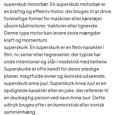
superskub motorbør: En superskub motorbør er
en kraftig og effektiv motor, der bruges til at drive
forskellige former for maskiner eller køretøjer
såsom bådmotorer, traktorer eller lignende.
Denne type motor kan levere store mængder
kraft og momentum.
superskurk: En superskurk er en fiktiv karakter i
film, tv-serier eller tegneserier, der typisk har
onde intentioner og står i modstrid med heltene.
Superskurke er ofte kendt for deres snedige
planer, magtfulde evner og ikoniske udseende.
superskurk anna juul: Superskurk Anna Juul er en
opdigtede karakter eller en joke, der refererer til
en skurkagtig person ved navn Anna Juul. Dette
udtryk bruges ofte i en humoristisk eller ironisk
sammenhæng.