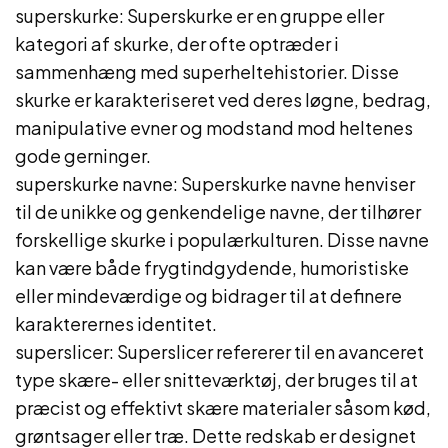
superskurke: Superskurke er en gruppe eller
kategori af skurke, der ofte optræder i
sammenhæng med superheltehistorier. Disse
skurke er karakteriseret ved deres løgne, bedrag,
manipulative evner og modstand mod heltenes
gode gerninger.
superskurke navne: Superskurke navne henviser
til de unikke og genkendelige navne, der tilhører
forskellige skurke i populærkulturen. Disse navne
kan være både frygtindgydende, humoristiske
eller mindeværdige og bidrager til at definere
karakterernes identitet.
superslicer: Superslicer refererer til en avanceret
type skære- eller snitteværktøj, der bruges til at
præcist og effektivt skære materialer såsom kød,
grøntsager eller træ. Dette redskab er designet