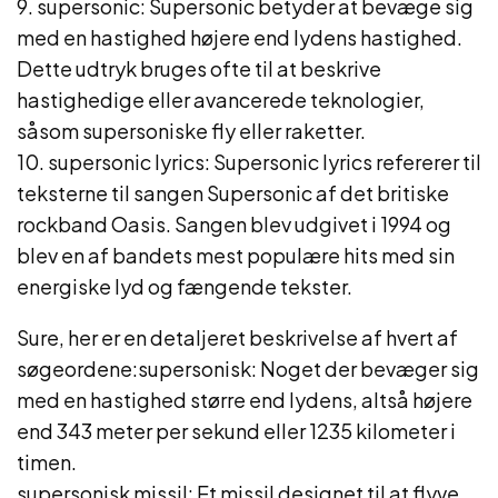
9. supersonic: Supersonic betyder at bevæge sig
med en hastighed højere end lydens hastighed.
Dette udtryk bruges ofte til at beskrive
hastighedige eller avancerede teknologier,
såsom supersoniske fly eller raketter.
10. supersonic lyrics: Supersonic lyrics refererer til
teksterne til sangen Supersonic af det britiske
rockband Oasis. Sangen blev udgivet i 1994 og
blev en af bandets mest populære hits med sin
energiske lyd og fængende tekster.
Sure, her er en detaljeret beskrivelse af hvert af
søgeordene:supersonisk: Noget der bevæger sig
med en hastighed større end lydens, altså højere
end 343 meter per sekund eller 1235 kilometer i
timen.
supersonisk missil: Et missil designet til at flyve