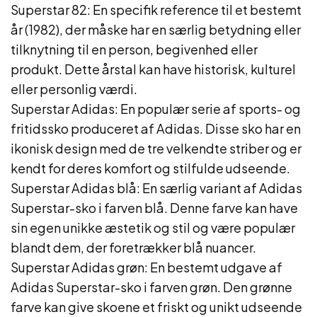
Superstar 82: En specifik reference til et bestemt
år (1982), der måske har en særlig betydning eller
tilknytning til en person, begivenhed eller
produkt. Dette årstal kan have historisk, kulturel
eller personlig værdi.
Superstar Adidas: En populær serie af sports- og
fritidssko produceret af Adidas. Disse sko har en
ikonisk design med de tre velkendte striber og er
kendt for deres komfort og stilfulde udseende.
Superstar Adidas blå: En særlig variant af Adidas
Superstar-sko i farven blå. Denne farve kan have
sin egen unikke æstetik og stil og være populær
blandt dem, der foretrækker blå nuancer.
Superstar Adidas grøn: En bestemt udgave af
Adidas Superstar-sko i farven grøn. Den grønne
farve kan give skoene et friskt og unikt udseende