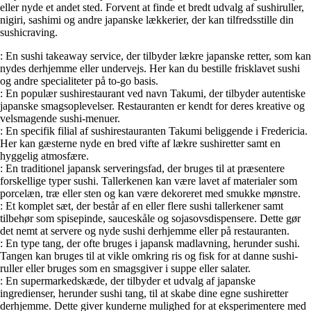
eller nyde et andet sted. Forvent at finde et bredt udvalg af sushiruller,
nigiri, sashimi og andre japanske lækkerier, der kan tilfredsstille din
sushicraving.
: En sushi takeaway service, der tilbyder lækre japanske retter, som kan
nydes derhjemme eller undervejs. Her kan du bestille frisklavet sushi
og andre specialiteter på to-go basis.
: En populær sushirestaurant ved navn Takumi, der tilbyder autentiske
japanske smagsoplevelser. Restauranten er kendt for deres kreative og
velsmagende sushi-menuer.
: En specifik filial af sushirestauranten Takumi beliggende i Fredericia.
Her kan gæsterne nyde en bred vifte af lækre sushiretter samt en
hyggelig atmosfære.
: En traditionel japansk serveringsfad, der bruges til at præsentere
forskellige typer sushi. Tallerkenen kan være lavet af materialer som
porcelæn, træ eller sten og kan være dekoreret med smukke mønstre.
: Et komplet sæt, der består af en eller flere sushi tallerkener samt
tilbehør som spisepinde, sauceskåle og sojasovsdispensere. Dette gør
det nemt at servere og nyde sushi derhjemme eller på restauranten.
: En type tang, der ofte bruges i japansk madlavning, herunder sushi.
Tangen kan bruges til at vikle omkring ris og fisk for at danne sushi-
ruller eller bruges som en smagsgiver i suppe eller salater.
: En supermarkedskæde, der tilbyder et udvalg af japanske
ingredienser, herunder sushi tang, til at skabe dine egne sushiretter
derhjemme. Dette giver kunderne mulighed for at eksperimentere med