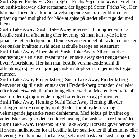
Sushi Søren Frichs Vej: Sushi Søren Frichs Vej er muligvis navnet på
en sushi-takeaway eller restaurant, der ligger på Søren Frichs Vej. Her
kan man forvente at kunne få velsmagende sushi-retter til rimelige
priser og med mulighed for både at spise på stedet eller tage det med
hjem.
Sushi Take Away: Sushi Take Away refererer til muligheden for at
bestille sushi til afhentning eller levering, så man kan nyde lækre
japanske retter derhjemme. Denne service er ideel til travle mennesker,
der ønsker kvalitets-sushi uden at skulle besøge en restaurant.
Sushi Take Away Albertslund: Sushi Take Away Albertslund er
sandsynligvis en sushi-restaurant eller take-away sted beliggende i
byen Albertslund. Her kan man bestille velsmagende sushi til
afhentning og nyde en god japansk madoplevelse i hjemmets trygge
rammer.
Sushi Take Away Frederiksberg: Sushi Take Away Frederiksberg
henvender sig til sushi-entusiaster i Frederiksberg-området, der leder
efter kvalitets-sushi til afhentning eller levering. Med en bred vifte af
sushi-ruller og nigiri er der noget for enhver smag på menuen.
Sushi Take Away Herning: Sushi Take Away Herning tilbyder
indbyggerne i Herning by muligheden for at nyde friske og
velsmagende japanske retter derhjemme. Med fokus på kvalitet og
autentiske smage er dette en ideel løsning for sushi-elskere i området.
Sushi Take Away Horsens: Sushi Take Away Horsens giver beboere i
Horsens muligheden for at bestille lækre sushi-retter til afhentning eller
levering. Her kan man forkæle sig selv med frisklavet sushi i hjemlige