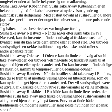
omgivelser uden at skulle bekymre sig om madlavning.
Sushi Take Away København: Sushi Take Away København er en
bekvem mulighed for københavnerne at nyde velsmagende og
autentisk sushi derhjemme. Med et stort udvalg af sushi-ruller og andre
japanske specialiteter er der noget for enhver smag i denne pulserende
storby.
Jeg håber, at disse beskrivelser var brugbare for dig.
Sushi take away Næstved – Når du søger efter sushi take away i
Næstved, kan du forvente at finde et udvalg af frisklavet sushi af høj
kvalitet, som du kan nyde derhjemme eller et andet sted. Der tilbydes
sandsynligvis en række traditionelle og eksotiske sushi-ruller samt
andre japanske retter.
Sushi take away Odense – I Odense kan du finde et udvalg af sushi
take away-steder, der tilbyder velsmagende og frisklavet sushi til at
tage med hjem eller nyde et andet sted. Du kan forvente at finde alt lige
fra nigiri og sashimi til tempura-ruller og edamame-bønner.
Sushi take away Randers – Når du bestiller sushi take away i Randers,
kan du se frem til at modtage velsmagende og tilberedt sushi, som du
kan nyde i dit eget hjem eller et andet sted. Der vil sandsynligvis være
et udvalg af klassiske og innovative sushi-varianter at vælge imellem.
Sushi take away Roskilde – I Roskilde kan du finde flere steder, der
tilbyder sushi take away med friske og velsmagende sushi-varianter til
at tage med hjem eller nyde på farten. Forvent at finde både
traditionelle og moderne sushiruller samt sidste nyt inden for japansk
street food.