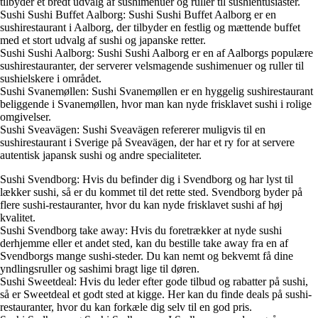
tilbyder et bredt udvalg af sushimenuer og ruller til sushientusiaster.
Sushi Sushi Buffet Aalborg: Sushi Sushi Buffet Aalborg er en
sushirestaurant i Aalborg, der tilbyder en festlig og mættende buffet
med et stort udvalg af sushi og japanske retter.
Sushi Sushi Aalborg: Sushi Sushi Aalborg er en af Aalborgs populære
sushirestauranter, der serverer velsmagende sushimenuer og ruller til
sushielskere i området.
Sushi Svanemøllen: Sushi Svanemøllen er en hyggelig sushirestaurant
beliggende i Svanemøllen, hvor man kan nyde frisklavet sushi i rolige
omgivelser.
Sushi Sveavägen: Sushi Sveavägen refererer muligvis til en
sushirestaurant i Sverige på Sveavägen, der har et ry for at servere
autentisk japansk sushi og andre specialiteter.
Sushi Svendborg: Hvis du befinder dig i Svendborg og har lyst til
lækker sushi, så er du kommet til det rette sted. Svendborg byder på
flere sushi-restauranter, hvor du kan nyde frisklavet sushi af høj
kvalitet.
Sushi Svendborg take away: Hvis du foretrækker at nyde sushi
derhjemme eller et andet sted, kan du bestille take away fra en af
Svendborgs mange sushi-steder. Du kan nemt og bekvemt få dine
yndlingsruller og sashimi bragt lige til døren.
Sushi Sweetdeal: Hvis du leder efter gode tilbud og rabatter på sushi,
så er Sweetdeal et godt sted at kigge. Her kan du finde deals på sushi-
restauranter, hvor du kan forkæle dig selv til en god pris.