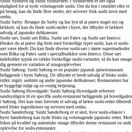
Sushi Sydhavn og Sushi Sydhavnen: I Sydhavnen er der også
mulighed for at nyde velsmagende sushi. Om du bor i området eller er
på besøg, kan du finde flere steder, der serverer frisk sushi lavet med
omhu.
Sushi Sæby: Besøger du Sæby og har lyst til at prøve noget nyt og
lækkert, så kan du finde sushi-steder i byen, der tilbyder et lækkert
udvalg af japanske delikatesser.
Sushi sæt, Sushi sæt Bilka, Sushi sæt Føtex og Sushi sæt Imerco:
Ønsker du at prøve dig frem med forskellige typer sushi, kan et sushi-
sæt være ideelt. Du kan finde diverse sushi-sæt i større supermarkeder
som Bilka og Føtex samt i specialbutikker som Imerco. Disse sæt
indeholder typisk en række forskellige sushi-varianter, så du kan smage
dig gennem en variation af smagsoplevelser.
Sushi Søborg: Sushi Søborg er en populær japansk spiserestaurant
beliggende i byen Søborg. De tilbyder et bredt udvalg af friske sushi-
ruller, nigiri, sashimi og andre japanske delikatesser. Restauranten har
et hyggeligt miljø og en venlig betjening.
Sushi Søborg Hovedgade: Sushi Søborg Hovedgade refererer
sandsynligvis til en specifik sushi-restaurant beliggende på hovedgaden
i Søborg. Her kan man forvente et udvalg af lækre sushi-retter tilberedt
med friske ingredienser og serveret med omhu.
Sushi Sønderborg: Sushi Sønderborg er et sted, hvor sushi-elskere i
byen Sønderborg kan nyde friske og velsmagende japanske retter. Med
fokus på kvalitet og autentiske smage tilbyder denne restaurant en unik
oplevelse for sushi-entusiaster.