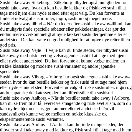
Sushi take away Silkeborg – Silkeborg tilbyder også muligheden for
sushi take away, hvor du kan bestille lækker og frisklavet sushi til at
tage med hjem eller nyde et sted efter eget valg. Du kan forvente at
finde et udvalg af sushi-ruller, nigiri, sashimi og meget mere.
Sushi take away tilbud – Når du leder efter sushi take away-tilbud, kan
du muligvis finde specielle rabatter eller pakkeløsninger, der gør det
endnu mere overkommeligt at nyde lækkert sushi derhjemme eller et
andet sted. Det kan være en god mulighed for at prøve nye retter til en
god pris.
Sushi take away Vejle – I Vejle kan du finde steder, der tilbyder sushi
take away med frisklavet og velsmagende sushi til at tage med hjem
eller nyde et andet sted. Du kan forvente at kunne vælge mellem en
række klassiske og moderne sushi-varianter og andre japanske
specialiteter.
Sushi take away Viborg – Viborg har også sine egne sushi take away-
steder, hvor du kan bestille lækker og frisk sushi til at tage med hjem
eller nyde et andet sted. Forvent et udvalg af friske sushiruller, nigiri og
andre japanske delikatesser, der kan tilfredsstille din sushisult.
Sushi take away Aalborg – Når du bestiller sushi take away i Aalborg,
kan du se frem til at få leveret velsmagende og frisklavet sushi, som du
kan nyde i hjemmets trygge rammer eller et andet sted. Du vil
sandsynligvis kunne vælge mellem en række klassiske og
eksperimenterende sushi-varianter.
Sushi take away Aarhus – I Aarhus kan du finde mange steder, der
tilbyder sushi take away med lækker og frisk sushi til at tage med hjem