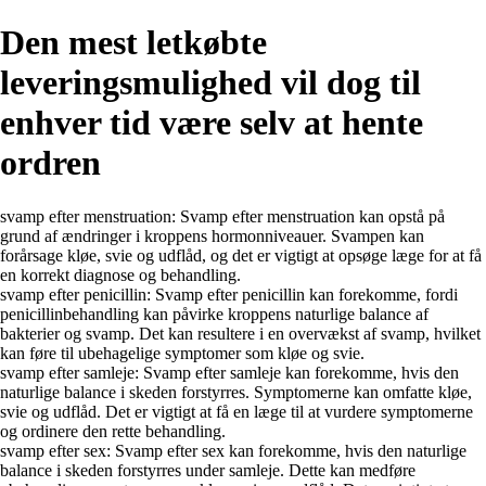
Den mest letkøbte
leveringsmulighed vil dog til
enhver tid være selv at hente
ordren
svamp efter menstruation: Svamp efter menstruation kan opstå på
grund af ændringer i kroppens hormonniveauer. Svampen kan
forårsage kløe, svie og udflåd, og det er vigtigt at opsøge læge for at få
en korrekt diagnose og behandling.
svamp efter penicillin: Svamp efter penicillin kan forekomme, fordi
penicillinbehandling kan påvirke kroppens naturlige balance af
bakterier og svamp. Det kan resultere i en overvækst af svamp, hvilket
kan føre til ubehagelige symptomer som kløe og svie.
svamp efter samleje: Svamp efter samleje kan forekomme, hvis den
naturlige balance i skeden forstyrres. Symptomerne kan omfatte kløe,
svie og udflåd. Det er vigtigt at få en læge til at vurdere symptomerne
og ordinere den rette behandling.
svamp efter sex: Svamp efter sex kan forekomme, hvis den naturlige
balance i skeden forstyrres under samleje. Dette kan medføre