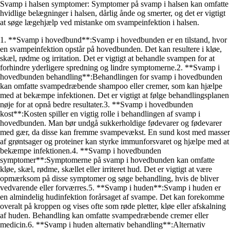
Svamp i halsen symptomer: Symptomer på svamp i halsen kan omfatte
hvidlige belægninger i halsen, dårlig ånde og smerter, og det er vigtigt
at søge lægehjælp ved mistanke om svampeinfektion i halsen.
1. **Svamp i hovedbund**:Svamp i hovedbunden er en tilstand, hvor
en svampeinfektion opstår på hovedbunden. Det kan resultere i kløe,
skæl, rødme og irritation. Det er vigtigt at behandle svampen for at
forhindre yderligere spredning og lindre symptomerne.2. **Svamp i
hovedbunden behandling**:Behandlingen for svamp i hovedbunden
kan omfatte svampedræbende shampoo eller cremer, som kan hjælpe
med at bekæmpe infektionen. Det er vigtigt at følge behandlingsplanen
nøje for at opnå bedre resultater.3. **Svamp i hovedbunden
kost**:Kosten spiller en vigtig rolle i behandlingen af svamp i
hovedbunden. Man bør undgå sukkerholdige fødevarer og fødevarer
med gær, da disse kan fremme svampevækst. En sund kost med masser
af grøntsager og proteiner kan styrke immunforsvaret og hjælpe med at
bekæmpe infektionen.4. **Svamp i hovedbunden
symptomer**:Symptomerne på svamp i hovedbunden kan omfatte
kløe, skæl, rødme, skællet eller irriteret hud. Det er vigtigt at være
opmærksom på disse symptomer og søge behandling, hvis de bliver
vedvarende eller forværres.5. **Svamp i huden**:Svamp i huden er
en almindelig hudinfektion forårsaget af svampe. Det kan forekomme
overalt på kroppen og vises ofte som røde pletter, kløe eller afskalning
af huden. Behandling kan omfatte svampedræbende cremer eller
medicin.6. **Svamp i huden alternativ behandling**:Alternativ