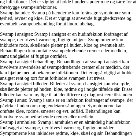
og infektioner. Det er vigtigt at holde hundens poter rene og tørre for at
forebygge svampeinfektioner.
Svamp hænder: Svamp på hænderne kan forårsage symptomer som
tørhed, revner og kløe. Det er vigtigt at anvende fugtighedscreme og
eventuelt svampebehandling for at lindre ubehag.
Svamp i ansigtet: Svamp i ansigtet er en hudinfektion forårsaget af
svampe, der trives i varme og fugtige miljøer. Symptomerne kan
inkludere røde, skællende pletter på huden, kløe og eventuelt sår.
Behandlingen kan omfatte svampedræbende cremer eller medicin,
samt undgåelse af fugtige områder.
Svamp i ansigtet behandling: Behandlingen af svamp i ansigtet kan
involvere anvendelse af svampedræbende cremer eller medicin, der
kan hjælpe med at bekæmpe infektionen. Det er også vigtigt at holde
ansigtet rent og tørt for at forhindre svampen i at trives.
Svamp i ansigtet billeder: Billeder af svamp i ansigtet kan vise røde,
skællende pletter på huden, kløe, rødme og i nogle tilfælde sår. Disse
billeder kan være nyttige til at identificere og diagnosticere tilstanden.
Svamp i anus: Svamp i anus er en infektion forårsaget af svampe, der
påvirker huden omkring endetarmsåbningen. Symptomerne kan
omfatte kløe, rødme, smerter og evt. udflåd. Behandlingen kan
involvere svampedræbende cremer eller medicin.
Svamp i armhulen: Svamp i armhulen er en almindelig hudinfektion
forårsaget af svampe, der trives i varme og fugtige områder.
Symptomerne kan inkludere rødme, kløe, skæl og sår. Behandlingen