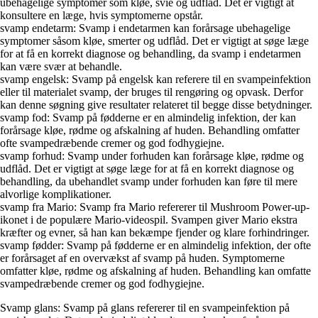
ubehagelige symptomer som kløe, svie og udflåd. Det er vigtigt at
konsultere en læge, hvis symptomerne opstår.
svamp endetarm: Svamp i endetarmen kan forårsage ubehagelige
symptomer såsom kløe, smerter og udflåd. Det er vigtigt at søge læge
for at få en korrekt diagnose og behandling, da svamp i endetarmen
kan være svær at behandle.
svamp engelsk: Svamp på engelsk kan referere til en svampeinfektion
eller til materialet svamp, der bruges til rengøring og opvask. Derfor
kan denne søgning give resultater relateret til begge disse betydninger.
svamp fod: Svamp på fødderne er en almindelig infektion, der kan
forårsage kløe, rødme og afskalning af huden. Behandling omfatter
ofte svampedræbende cremer og god fodhygiejne.
svamp forhud: Svamp under forhuden kan forårsage kløe, rødme og
udflåd. Det er vigtigt at søge læge for at få en korrekt diagnose og
behandling, da ubehandlet svamp under forhuden kan føre til mere
alvorlige komplikationer.
svamp fra Mario: Svamp fra Mario refererer til Mushroom Power-up-
ikonet i de populære Mario-videospil. Svampen giver Mario ekstra
kræfter og evner, så han kan bekæmpe fjender og klare forhindringer.
svamp fødder: Svamp på fødderne er en almindelig infektion, der ofte
er forårsaget af en overvækst af svamp på huden. Symptomerne
omfatter kløe, rødme og afskalning af huden. Behandling kan omfatte
svampedræbende cremer og god fodhygiejne.
Svamp glans: Svamp på glans refererer til en svampeinfektion på