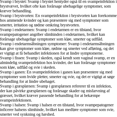
Svamp i brystet: Svamp i brystet hentyder også til en svampeinfektion i
brystvævet, hvilket ofte kan forårsage ubehagelige symptomer, som
kræver behandling.
Svamp i brystvorten: En svampeinfektion i brystvorten kan forekomme
hos ammende kvinder og kan præsentere sig med symptomer som
smerter, irritation og rødme omkring brystvorten.
Svamp i endetarmen: Svamp i endetarmen er en tilstand, hvor
svampepatogener angriber slimhinden i endetarmen, hvilket kan
forårsage ubehagelige symptomer som kløe, smerter og udflåd.
Svamp i endetarmsåbningen symptomer: Svamp i endetarmsåbningen
kan give symptomer som kløe, rødme og smerter ved afføring, og det
er vigtigt at få behandlet infektionen for at lindre symptomerne.
Svamp i fissen: Svamp i skeden, også kendt som vaginal svamp, er en
almindelig svampeinfektion hos kvinder, der kan forårsage symptomer
som kløe, udflåd og svie i skeden.
Svamp i ganen: En svampeinfektion i ganen kan præsentere sig med
symptomer som hvide pletter, smerter og svie, og det er vigtigt at søge
behandling for at lindre ubehaget.
Svamp i græsplænen: Svamp i græsplænen refererer til en infektion,
der kan påvirke græsplænen og forårsage skader og misfarvning af
græsset, hvilket kræver passende behandling for at bekæmpe
svampeinfektionen.
Svamp i halsen: Svamp i halsen er en tilstand, hvor svampepatogener
inficerer halsens slimhinde, hvilket kan medføre symptomer som svie,
smerter ved synkning og hæshed.