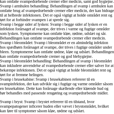
kan omfatte svampedræbende cremer eller medicin, samt god hygiejne.
Svamp i armhulen behandling: Behandlingen af svamp i armhulen kan
omfatte brug af svampedræbende cremer eller medicin, der kan bidrage
til at helbrede infektionen. Det er også vigtigt at holde området rent og
tørt for at forhindre svampen i at sprede sig.
Svamp i begge sider af lysken: Svamp i begge sider af lysken er en
infektion forårsaget af svampe, der trives i varme og fugtige områder
som lysken. Symptomerne kan omfatte kløe, rødme, udslæt og sår.
Behandlingen kan omfatte svampedræbende cremer eller medicin.
Svamp i bleområdet: Svamp i bleområdet er en almindelig infektion
hos spædbørn forårsaget af svampe, der trives i fugtige områder under
bleen. Symptomerne kan omfatte rødme, kløe og udslæt. Behandlingen
kan omfatte svampedræbende cremer og god blehygiejne.
Svamp i bleområdet behandling: Behandlingen af svamp i bleområdet
kan inkludere anvendelse af svampedræbende cremer eller salver for at
bekæmpe infektionen. Det er også vigtigt at holde bleområdet rent og
tørt for at fremme helingen.
Svamp i brusekabine: Svamp i brusekabinen refererer til en
svampinfektion, der kan udvikle sig i fugtige og varme områder såsom
en brusekabine. Dette kan forårsage skællende eller kløende hud og
bør behandles med passende rengøring og svampedræbende midler.
Svamp i bryst: Svamp i brystet refererer til en tilstand, hvor
svampepatogener inficerer huden eller vævet i brystområdet, hvilket
kan føre til symptomer såsom kløe, rødme og udslæt.