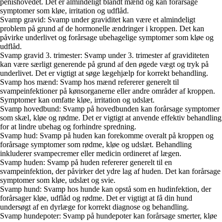
penishovedet. Det er almindeligt blandt mænd og kan forårsage
symptomer som kløe, irritation og udflåd.
Svamp gravid: Svamp under graviditet kan være et almindeligt
problem på grund af de hormonelle ændringer i kroppen. Det kan
påvirke underlivet og forårsage ubehagelige symptomer som kløe og
udflåd.
Svamp gravid 3. trimester: Svamp under 3. trimester af graviditeten
kan være særligt generende på grund af den øgede vægt og tryk på
underlivet. Det er vigtigt at søge lægehjælp for korrekt behandling.
Svamp hos mænd: Svamp hos mænd refererer generelt til
svampeinfektioner på kønsorganerne eller andre områder af kroppen.
Symptomer kan omfatte kløe, irritation og udslæt.
Svamp hovedbund: Svamp på hovedbunden kan forårsage symptomer
som skæl, kløe og rødme. Det er vigtigt at anvende effektiv behandling
for at lindre ubehag og forhindre spredning.
Svamp hud: Svamp på huden kan forekomme overalt på kroppen og
forårsage symptomer som rødme, kløe og udslæt. Behandling
inkluderer svampecremer eller medicin ordineret af lægen.
Svamp huden: Svamp på huden refererer generelt til en
svampeinfektion, der påvirker det ydre lag af huden. Det kan forårsage
symptomer som kløe, udslæt og svie.
Svamp hund: Svamp hos hunde kan opstå som en hudinfektion, der
forårsager kløe, udflåd og rødme. Det er vigtigt at få din hund
undersøgt af en dyrlæge for korrekt diagnose og behandling.
Svamp hundepoter: Svamp på hundepoter kan forårsage smerter, kløe