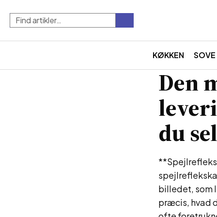
KØKKEN
SOVE
Den m
lever
du se
**Spejlreflek
spejlreflekska
billedet, som 
præcis, hvad d
ofte foretrukn