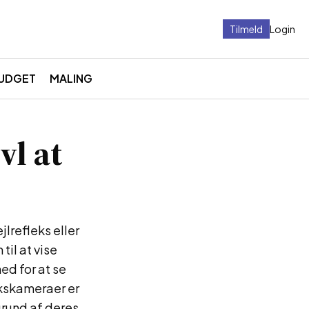
Tilmeld
Login
UDGET
MALING
vl at
lrefleks eller
il at vise
ed for at se
ekskameraer er
grund af deres