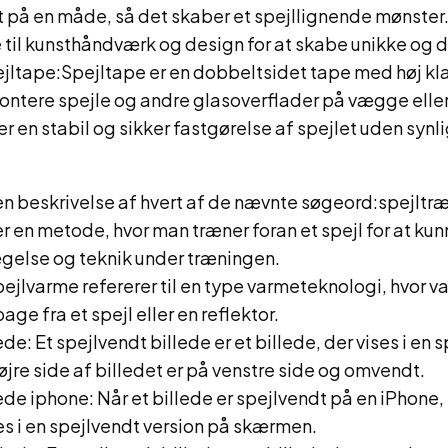
t på en måde, så det skaber et spejllignende mønster
 til kunsthåndværk og design for at skabe unikke og 
jltape:Spejltape er en dobbeltsidet tape med høj k
montere spejle og andre glasoverflader på vægge elle
er en stabil og sikker fastgørelse af spejlet uden syn
n beskrivelse af hvert af de nævnte søgeord:spejltr
r en metode, hvor man træner foran et spejl for at ku
gelse og teknik under træningen.
ejlvarme refererer til en type varmeteknologi, hvor 
bage fra et spejl eller en reflektor.
de: Et spejlvendt billede er et billede, der vises i en 
højre side af billedet er på venstre side og omvendt.
ede iphone: Når et billede er spejlvendt på en iPhone,
ses i en spejlvendt version på skærmen.