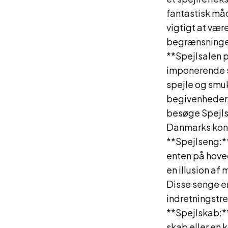
fantastisk måd
vigtigt at væ
begrænsninger
**Spejlsalen p
imponerende sa
spejle og smuk
begivenheder, 
besøge Spejlsa
Danmarks konge
**Spejlseng:*
enten på hove
en illusion af
Disse senge e
indretningstr
**Spejlskab:**
skab eller en