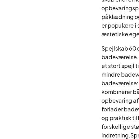
opbevaringspla
påklædning og 
er populære i 
æstetiske eg
Spejlskab 60 c
badeværelse. D
et stort spejl 
mindre badevæ
badeværelse:E
kombinerer båd
opbevaring af 
forlader badev
og praktisk til
forskellige stø
indretning.Spe