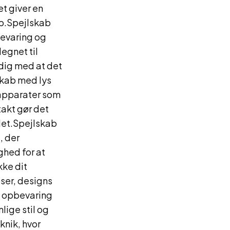
et giver en
up.Spejlskab
evaring og
egnet til
dig med at det
skab med lys
e apparater som
takt gør det
jlet.Spejlskab
, der
ghed for at
kke dit
ser, designs
de opbevaring
lige stil og
knik, hvor