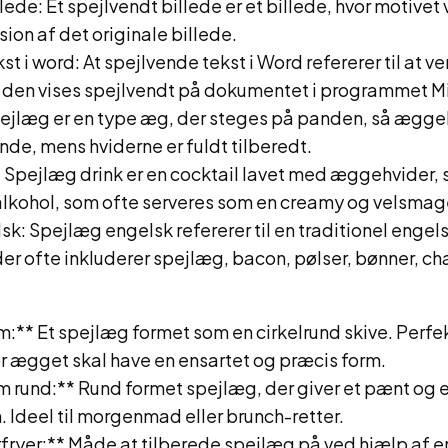
ede: Et spejlvendt billede er et billede, hvor motivet v
sion af det originale billede.
st i word: At spejlvende tekst i Word refererer til at 
så den vises spejlvendt på dokumentet i programmet M
pejlæg er en type æg, der steges på panden, så æg
ende, mens hviderne er fuldt tilberedt.
 Spejlæg drink er en cocktail lavet med æggehvider, 
 alkohol, som ofte serveres som en creamy og velsmag
k: Spejlæg engelsk refererer til en traditionel engel
r ofte inkluderer spejlæg, bacon, pølser, bønner, 
:** Et spejlæg formet som en cirkelrund skive. Perfekt
or ægget skal have en ensartet og præcis form.
 rund:** Rund formet spejlæg, der giver et pænt og 
. Ideel til morgenmad eller brunch-retter.
rfryer:** Måde at tilberede spejlæg på ved hjælp af en 