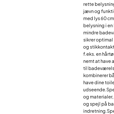
rette belysning
jævn og funkti
med lys 60 cm
belysning i en
mindre badevæ
sikrer optimal
og stikkontakt
f.eks. en hårt
nemt at have a
til badeværels
kombinerer båd
have dine toil
udseende.Spej
og materialer,
og spejl på ba
indretning.Spe