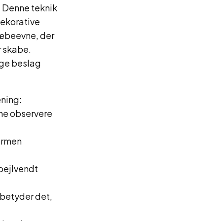
. Denne teknik
dekorative
læbeevne, der
r skabe.
lige beslag
æning:
nne observere
varmen
spejlvendt
 betyder det,