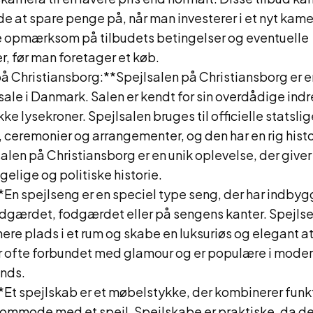
e at spare penge på, når man investerer i et nyt kame
re opmærksom på tilbudets betingelser og eventuelle
, før man foretager et køb.
å Christiansborg:**Spejlsalen på Christiansborg er e
le i Danmark. Salen er kendt for sin overdådige indr
ke lysekroner. Spejlsalen bruges til officielle statslig
ceremonier og arrangementer, og den har en rig histor
len på Christiansborg er en unik oplevelse, der giver e
lige og politiske historie.
*En spejlseng er en speciel type seng, der har indby
dgærdet, fodgærdet eller på sengens kanter. Spejls
 mere plads i et rum og skabe en luksuriøs og elegant 
r ofte forbundet med glamour og er populære i mode
ends.
Et spejlskab er et møbelstykke, der kombinerer funkt
 kommode med et spejl. Spejlskabe er praktiske, da d