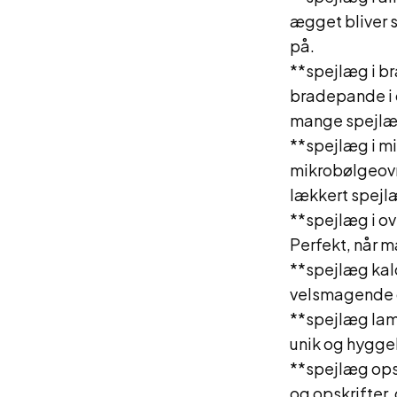
ægget bliver 
på.
**spejlæg i br
bradepande i o
mange spejlæ
**spejlæg i mi
mikrobølgeovne
lækkert spejl
**spejlæg i ov
Perfekt, når m
**spejlæg kalo
velsmagende o
**spejlæg lam
unik og hyggel
**spejlæg opsk
og opskrifter,