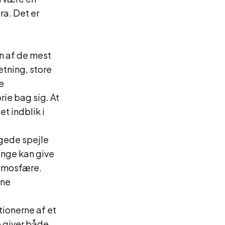
ra. Det er
n af de mest
etning, store
e
ie bag sig. At
t indblik i
ggede spejle
enge kan give
atmosfære.
rne
ionerne af et
e giver både