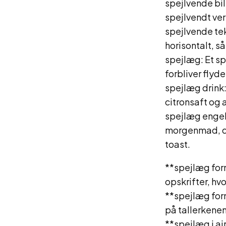
spejlvende bill
spejlvendt ver
spejlvende tek
horisontalt, 
spejlæg: Et s
forbliver flyd
spejlæg drink:
citronsaft og
spejlæg engels
morgenmad, de
toast.
**spejlæg form
opskrifter, hv
**spejlæg form
på tallerkenen
**spejlæg i ai