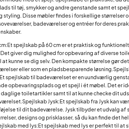
ds til tøj, smykker og andre genstande samt et spejl 
styling. Disse møbler findes i forskellige størrelser 
soveværelser, badeværelser og entréer for deres prak
enskaber.
m:Et spejlskab på 60 cm er et praktisk og funktionelt 
et giver dig mulighed for opbevaring af diverse toil
til at kunne se dig selv. Den kompakte størrelse gør det
relser eller som en pladsbesparende løsning.Spejl
t spejlskab til badeværelset er en uundværlig genst
e opbevaringsplads og et spejl i ét møbel. Det er ide
daglige toiletartikler samt til at kunne checke dit ud
ærelset.Spejlskab Jysk:Et spejlskab fra Jysk kan være
føjelse til dit badeværelse. Jysk tilbyder et udvalg af 
rrelser, designs og prisklasser, så du kan finde det helt 
jlskab med lys:Et spejlskab med lys er perfekt til at