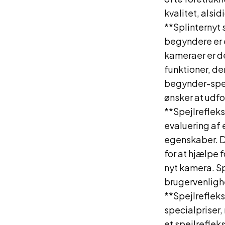
kvalitet, alsi
**Splinternyt 
begyndere er e
kameraer er d
funktioner, de
begynder-spej
ønsker at udfo
**Spejlrefleks
evaluering af 
egenskaber. Di
for at hjælpe 
nyt kamera. Sp
brugervenlighe
**Spejlrefleks
specialpriser,
et spejlreflek