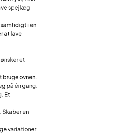
lave spejlæg
samtidigt i en
r at lave
 ønsker et
at bruge ovnen.
læg på én gang.
. Et
. Skaber en
ige variationer