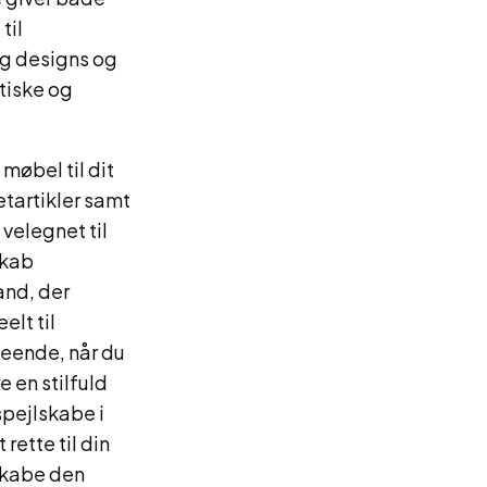
til
og designs og
tiske og
møbel til dit
etartikler samt
 velegnet til
skab
and, der
elt til
seende, når du
 en stilfuld
spejlskabe i
rette til din
 skabe den