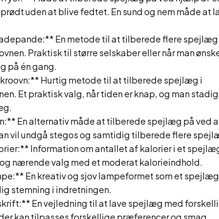
sprødt uden at blive fedtet. En sund og nem måde at 
adepande:** En metode til at tilberede flere spejlæg 
vnen. Praktisk til større selskaber eller når man ønske
g på én gang.
kroovn:** Hurtig metode til at tilberede spejlæg i
n. Et praktisk valg, når tiden er knap, og man stadig
æg.
n:** En alternativ måde at tilberede spejlæg på ved 
an vil undgå stegos og samtidig tilberede flere spej
rier:** Information om antallet af kalorier i et spejlæg
g nærende valg med et moderat kalorieindhold.
pe:** En kreativ og sjov lampeformet som et spejlæg
ig stemning i indretningen.
rift:** En vejledning til at lave spejlæg med forskell
 der kan tilpasses forskellige præferencer og smag.