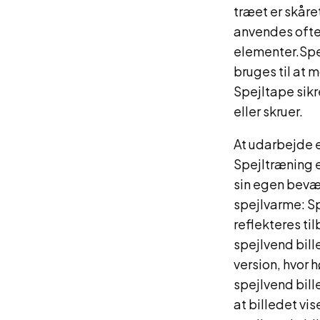
træet er skåre
anvendes ofte
elementer.Spe
bruges til at 
Spejltape sikr
eller skruer.
At udarbejde e
Spejltræning e
sin egen bevæ
spejlvarme: Sp
reflekteres til
spejlvend bille
version, hvor 
spejlvend bill
at billedet vi