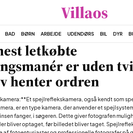
Villaos
BAD
BØRN
ARBEJDE
UDENDØRS
BIL
DYR
B
est letkøbte
ingsmanér er uden tvi
lv henter ordren
skamera:**Et spejlreflekskamera, også kendt som spej
mera, er en type kamera, der anvender et spejlsystem t
linsen fanger, i søgeren. Dette giver fotografen muligh
er bliver optaget, før billedet bliver taget. Spejlrefl
e af fotoentusiaster og professionelle fotografer på 