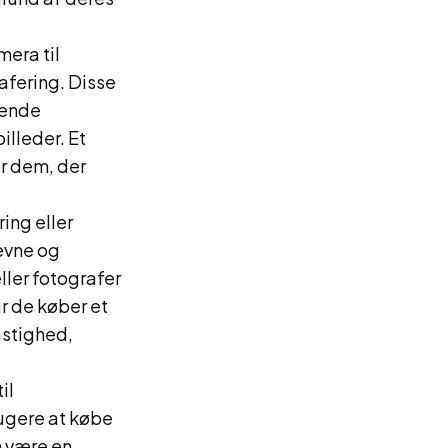
mera til
afering. Disse
gende
illeder. Et
r dem, der
ing eller
eevne og
ller fotografer
r de køber et
astighed,
il
rugere at købe
n være en