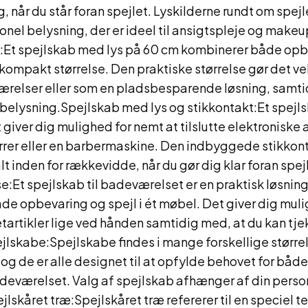
, når du står foran spejlet. Lyskilderne rundt om spejl
onel belysning, der er ideel til ansigtspleje og make
:Et spejlskab med lys på 60 cm kombinerer både opb
 kompakt størrelse. Den praktiske størrelse gør det vel
relser eller som en pladsbesparende løsning, samti
 belysning.Spejlskab med lys og stikkontakt:Et spejl
 giver dig mulighed for nemt at tilslutte elektronisk
ørrer eller en barbermaskine. Den indbyggede stikkon
lt inden for rækkevidde, når du gør dig klar foran spe
e:Et spejlskab til badeværelset er en praktisk løsning
e opbevaring og spejl i ét møbel. Det giver dig muli
etartikler lige ved hånden samtidig med, at du kan tje
lskabe:Spejlskabe findes i mange forskellige størrel
 og de er alle designet til at opfylde behovet for bå
deværelset. Valg af spejlskab afhænger af din person
jlskåret træ:Spejlskåret træ refererer til en speciel te