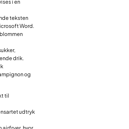
ises i en
vende teksten
icrosoft Word.
geblommen
sukker,
ende drik.
sk
champignon og
 til
ensartet udtryk
airfryer, hvor