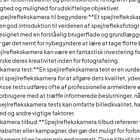
dighed og mulighed for udskiftelige objektiver.
spejlreflekskamera til begyndere:**Et spejlreflekska
n god introduktion til verdenen af spejlrefleksfotogr
esignet med en forståelig brugerflade og grundlæg
r gør det nemt for nybegyndere at lære at tage flotte b
lreflekskamera kan være en fantastisk investering fo
rske deres kreativitet inden for fotografering.
kamera test:**En spejlreflekskamera test er en vurder
et spejlreflekskamera for at afgøre dets kvalitet, yd
sse tests udføres ofte af professionelle anmeldere e
forbrugere med at træffe informerede beslutninger, nå
ejlreflekskamera tests kan omfatte billedkvalitet, h
d og andre vigtige faktorer.
kamera tilbud:**Spejlreflekskamera tilbud refererer t
 rabatter eller kampagner, der gør det muligt for forb
skamera til en lavere pris end normalt. Disse tilbud ka