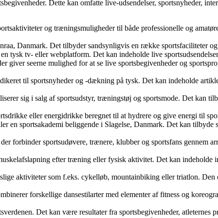
begivenheder. Dette kan omfatte live-udsendelser, sportsnyheder, interv
r sportsaktiviteter og træningsmuligheder til både professionelle og amat
enraa, Danmark. Det tilbyder sandsynligvis en række sportsfaciliteter o
 en tysk tv- eller webplatform. Det kan indeholde live sportsudsendelse
, der giver seerne mulighed for at se live sportsbegivenheder og sports
ikeret til sportsnyheder og -dækning på tysk. Det kan indeholde artikle
iserer sig i salg af sportsudstyr, træningstøj og sportsmode. Det kan tilb
rtsdrikke eller energidrikke beregnet til at hydrere og give energi til 
 eller en sportsakademi beliggende i Slagelse, Danmark. Det kan tilbyde
n, der forbinder sportsudøvere, trænere, klubber og sportsfans gennem 
muskelafslapning efter træning eller fysisk aktivitet. Det kan indehold
ortslige aktiviteter som f.eks. cykelløb, mountainbiking eller triatlon. 
binerer forskellige dansestilarter med elementer af fitness og koreograf
ortsverdenen. Det kan være resultater fra sportsbegivenheder, atleternes p