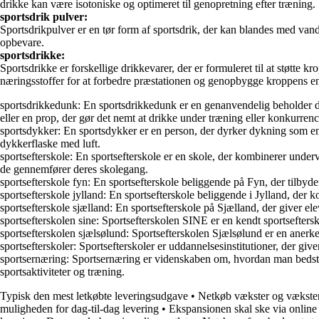
drikke kan være isotoniske og optimeret til genopretning efter træning.
sportsdrik pulver:
Sportsdrikpulver er en tør form af sportsdrik, der kan blandes med vand 
opbevare.
sportsdrikke:
Sportsdrikke er forskellige drikkevarer, der er formuleret til at støtte
næringsstoffer for at forbedre præstationen og genopbygge kroppens en
sportsdrikkedunk: En sportsdrikkedunk er en genanvendelig beholder desi
eller en prop, der gør det nemt at drikke under træning eller konkurrenc
sportsdykker: En sportsdykker er en person, der dyrker dykning som en
dykkerflaske med luft.
sportsefterskole: En sportsefterskole er en skole, der kombinerer under
de gennemfører deres skolegang.
sportsefterskole fyn: En sportsefterskole beliggende på Fyn, der tilby
sportsefterskole jylland: En sportsefterskole beliggende i Jylland, der 
sportsefterskole sjælland: En sportsefterskole på Sjælland, der giver e
sportsefterskolen sine: Sportsefterskolen SINE er en kendt sportsefters
sportsefterskolen sjælsølund: Sportsefterskolen Sjælsølund er en anerk
sportsefterskoler: Sportsefterskoler er uddannelsesinstitutioner, der g
sportsernæring: Sportsernæring er videnskaben om, hvordan man bedst 
sportsaktiviteter og træning.
Typisk den mest letkøbte leveringsudgave
•
Netkøb vækster og vækste
muligheden for dag-til-dag levering
•
Ekspansionen skal ske via online