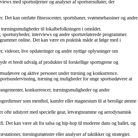
iews med sportsstjerner og analyser af sportsresultater, der
ører. Det kan omfatte fitnesscenter, sportsbaner, svømmebassiner og andre
g træningsmuligheder til lokalbefolkningen i området.
r, sportsnyheder, interviews og andre sportsrelaterede programmer.
programmer online. Det kan være en praktisk måde at følge med i
r, videoer, live opdateringer og andre nyttige oplysninger om
yde et bredt udvalg af produkter til forskellige sportsgrene og
sportsudøvere og aktive personer under træning og konkurrence.
 sportsundervisning, træning og muligheder for unge sportsudøvere at
arrangementer, konkurrencer, træningsmuligheder og andre
e ingredienser som menthol, kamfer eller magnesium til at berolige ømme
Den er ofte udstyret med specielle gear, letvægtsramme og aerodynamisk
i. Det kan være alt fra salsa og hip-hop til moderne dans og ballet, og
ræstationer, træningsmønstre eller analyser af taktikker og strategier.