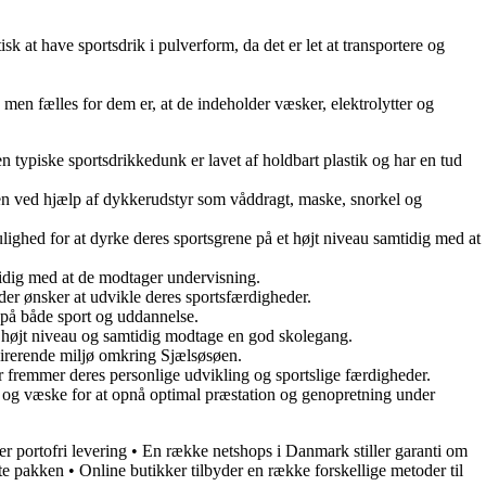
k at have sportsdrik i pulverform, da det er let at transportere og
, men fælles for dem er, at de indeholder væsker, elektrolytter og
 typiske sportsdrikkedunk er lavet af holdbart plastik og har en tud
nen ved hjælp af dykkerudstyr som våddragt, maske, snorkel og
lighed for at dyrke deres sportsgrene på et højt niveau samtidig med at
mtidig med at de modtager undervisning.
 der ønsker at udvikle deres sportsfærdigheder.
r på både sport og uddannelse.
på højt niveau og samtidig modtage en god skolegang.
spirerende miljø omkring Sjælsøsøen.
er fremmer deres personlige udvikling og sportslige færdigheder.
og væske for at opnå optimal præstation og genopretning under
r portofri levering
•
En række netshops i Danmark stiller garanti om
nte pakken
•
Online butikker tilbyder en række forskellige metoder til