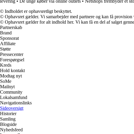
levering
•
De unge køber via online outlets
•
Netshops frembyder et sto
© Indholdet er ophavsretligt beskyttet.
© Ophavsret gælder. Vi samarbejder med partnere og kan få provision
© Ophavsret gælder for alt indhold her. Vi kan få en del af salget genne
Partnerskab
Brand
Sponsorat
Affiliate
Støtte
Pressecenter
Forespørgsel
Kreds
Hold kontakt
Modtag nyt
SoMe
Mailnyt
Community
Lokalsamfund
Navigationslinks
Sideoversigt
Historier
Samling
Blogside
Nyhedsfeed