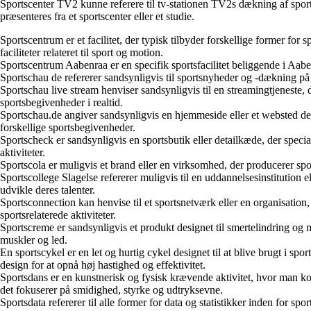
Sportscenter TV2 kunne referere til tv-stationen TV2s dækning af sports
præsenteres fra et sportscenter eller et studie.
Sportscentrum er et facilitet, der typisk tilbyder forskellige former fo
faciliteter relateret til sport og motion.
Sportscentrum Aabenraa er en specifik sportsfacilitet beliggende i Aab
Sportschau de refererer sandsynligvis til sportsnyheder og -dækning på
Sportschau live stream henviser sandsynligvis til en streamingtjeneste
sportsbegivenheder i realtid.
Sportschau.de angiver sandsynligvis en hjemmeside eller et websted ded
forskellige sportsbegivenheder.
Sportscheck er sandsynligvis en sportsbutik eller detailkæde, der special
aktiviteter.
Sportscola er muligvis et brand eller en virksomhed, der producerer spo
Sportscollege Slagelse refererer muligvis til en uddannelsesinstitution
udvikle deres talenter.
Sportsconnection kan henvise til et sportsnetværk eller en organisatio
sportsrelaterede aktiviteter.
Sportscreme er sandsynligvis et produkt designet til smertelindring og 
muskler og led.
En sportscykel er en let og hurtig cykel designet til at blive brugt i sp
design for at opnå høj hastighed og effektivitet.
Sportsdans er en kunstnerisk og fysisk krævende aktivitet, hvor man kom
det fokuserer på smidighed, styrke og udtryksevne.
Sportsdata refererer til alle former for data og statistikker inden for sp