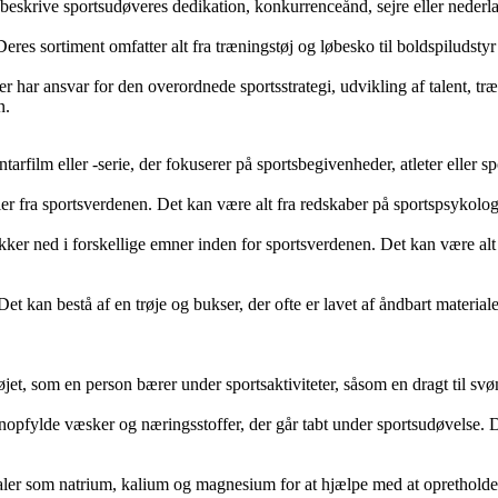
 beskrive sportsudøveres dedikation, konkurrenceånd, sejre eller nederl
Deres sortiment omfatter alt fra træningstøj og løbesko til boldspiludsty
 der har ansvar for den overordnede sportsstrategi, udvikling af talent, 
n.
arfilm eller -serie, der fokuserer på sportsbegivenheder, atleter eller s
rier fra sportsverdenen. Det kan være alt fra redskaber på sportspsykologi
kker ned i forskellige emner inden for sportsverdenen. Det kan være alt f
. Det kan bestå af en trøje og bukser, der ofte er lavet af åndbart materi
øjet, som en person bærer under sportsaktiviteter, såsom en dragt til svøm
genopfylde væsker og næringsstoffer, der går tabt under sportsudøvelse. 
eraler som natrium, kalium og magnesium for at hjælpe med at opretholde