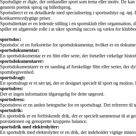
Sportsdigte er digte, der omhandler sport som tema eller motiv. De kan
gennem poetisk sprog og billedsprog.
Sportsdirect er en detailkæde med specialisering i sportsudstyr og -tøj. 
konkurrencedygtige priser.
Sportsdirektør er en ledende stilling i en sportsklub eller organisation,
spiller en afgørende rolle i at sikre sportslig succes og vækst for klubbe
sportsdoc:
Sportsdoc er en forkortelse for sportsdokumentar, hvilket er en dokument
sportsdokumentar:
En sportsdokumentar er en film eller serie, der fortæller virkelige histo
sportsdokumentarer:
Sportsdokumentarer er en samling af forskellige film eller serier, der dy
sportsbegivenhed.
sportsdragt:
En sportsdragt er et sæt tøj, der er designet specielt til sport og motion
sportsdres:
Der er ingen information tilgængelig for dette søgeord.
sportsdress:
Sportsdress er en anden betegnelse for en sportsdragt. Det refererer til t
sportsdrik:
En sportsdrik er en forfriskende drik, der er specielt sammensat til at 
præstationen og genoprette kroppens balance.
sportsdrik med elektrolytter:
En sportsdrik med elektrolytter er en drik, der indeholder vigtige min