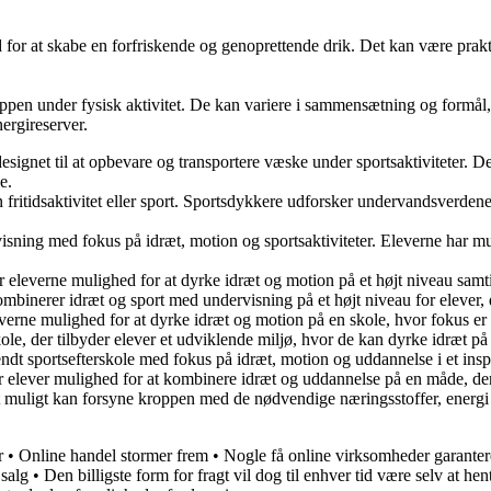
for at skabe en forfriskende og genoprettende drik. Det kan være praktis
 kroppen under fysisk aktivitet. De kan variere i sammensætning og formål
ergireserver.
gnet til at opbevare og transportere væske under sportsaktiviteter. Den
e.
 fritidsaktivitet eller sport. Sportsdykkere udforsker undervandsverde
visning med fokus på idræt, motion og sportsaktiviteter. Eleverne har mu
der eleverne mulighed for at dyrke idræt og motion på et højt niveau sa
kombinerer idræt og sport med undervisning på et højt niveau for elever,
leverne mulighed for at dyrke idræt og motion på en skole, hvor fokus e
kole, der tilbyder elever et udviklende miljø, hvor de kan dyrke idræt 
endt sportsefterskole med fokus på idræt, motion og uddannelse i et in
iver elever mulighed for at kombinere idræt og uddannelse på en måde, d
muligt kan forsyne kroppen med de nødvendige næringsstoffer, energi 
r
•
Online handel stormer frem
•
Nogle få online virksomheder garantere
 salg
•
Den billigste form for fragt vil dog til enhver tid være selv at he