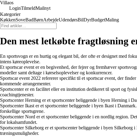
Villaos
Login
Tilmeld
Mailnyt
Kategorier
Køkken
Sove
Bad
Børn
Arbejde
Udendørs
Bil
Dyr
Budget
Maling
Den mest letkøbte fragtløsning er
En sportsvogn er en hurtig og elegant bil, der ofte er designet med fok
intens køreoplevelse.
Et sportscar event er en begivenhed, der fejrer og fremhæver sportsvo
modeller samt deltage i kørselsoplevelser og konkurrencer.
Sportscar event 2022 refererer specifikt til et sportscar event, der finder
kommende arrangementer.
Sportscenter er en facilitet eller en institution dedikeret til sport og 
coachingtjenester.
Sportscenter Herning er et sportscenter beliggende i byen Herning i Da
Sportscenter Ikast er et sportscenter beliggende i byen Ikast i Danmar
forskellige sportsgrene.
Sportscenter Nord er et sportscenter beliggende i en nordlig region. Det
for lokalsamfundet.
Sportscenter Silkeborg er et sportscenter beliggende i byen Silkeborg i
træningsmuligheder.