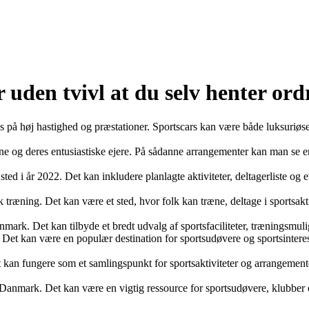
 uden tvivl at du selv henter ord
us på høj hastighed og præstationer. Sportscars kan være både luksuriøse
gne og deres entusiastiske ejere. På sådanne arrangementer kan man se 
 sted i år 2022. Det kan inkludere planlagte aktiviteter, deltagerliste og e
fysisk træning. Det kan være et sted, hvor folk kan træne, deltage i sport
nmark. Det kan tilbyde et bredt udvalg af sportsfaciliteter, træningsm
k. Det kan være en populær destination for sportsudøvere og sportsinte
 kan fungere som et samlingspunkt for sportsaktiviteter og arrangementer
 Danmark. Det kan være en vigtig ressource for sportsudøvere, klubber og