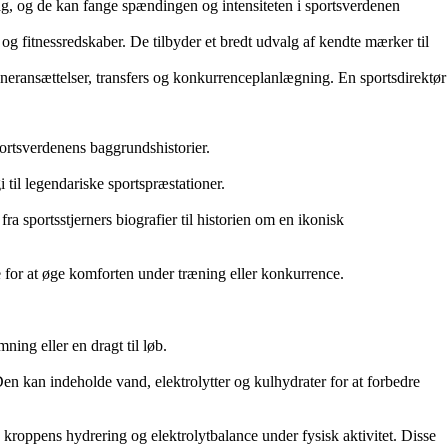
ag, og de kan fange spændingen og intensiteten i sportsverdenen
r og fitnessredskaber. De tilbyder et bredt udvalg af kendte mærker til
træneransættelser, transfers og konkurrenceplanlægning. En sportsdirektør
portsverdenens baggrundshistorier.
 til legendariske sportspræstationer.
ra sportsstjerners biografier til historien om en ikonisk
ale for at øge komforten under træning eller konkurrence.
ning eller en dragt til løb.
Den kan indeholde vand, elektrolytter og kulhydrater for at forbedre
 kroppens hydrering og elektrolytbalance under fysisk aktivitet. Disse