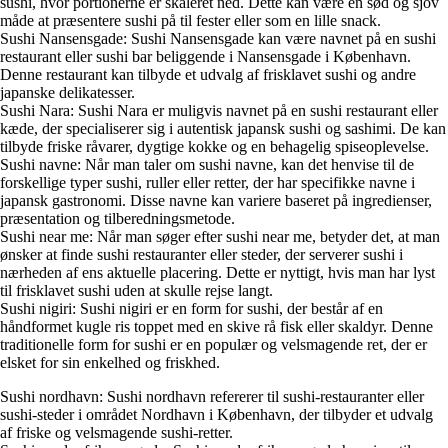
sushi, hvor portionerne er skaleret ned. Dette kan være en sød og sjov
måde at præsentere sushi på til fester eller som en lille snack.
Sushi Nansensgade: Sushi Nansensgade kan være navnet på en sushi
restaurant eller sushi bar beliggende i Nansensgade i København.
Denne restaurant kan tilbyde et udvalg af frisklavet sushi og andre
japanske delikatesser.
Sushi Nara: Sushi Nara er muligvis navnet på en sushi restaurant eller
kæde, der specialiserer sig i autentisk japansk sushi og sashimi. De kan
tilbyde friske råvarer, dygtige kokke og en behagelig spiseoplevelse.
Sushi navne: Når man taler om sushi navne, kan det henvise til de
forskellige typer sushi, ruller eller retter, der har specifikke navne i
japansk gastronomi. Disse navne kan variere baseret på ingredienser,
præsentation og tilberedningsmetode.
Sushi near me: Når man søger efter sushi near me, betyder det, at man
ønsker at finde sushi restauranter eller steder, der serverer sushi i
nærheden af ens aktuelle placering. Dette er nyttigt, hvis man har lyst
til frisklavet sushi uden at skulle rejse langt.
Sushi nigiri: Sushi nigiri er en form for sushi, der består af en
håndformet kugle ris toppet med en skive rå fisk eller skaldyr. Denne
traditionelle form for sushi er en populær og velsmagende ret, der er
elsket for sin enkelhed og friskhed.
Sushi nordhavn: Sushi nordhavn refererer til sushi-restauranter eller
sushi-steder i området Nordhavn i København, der tilbyder et udvalg
af friske og velsmagende sushi-retter.