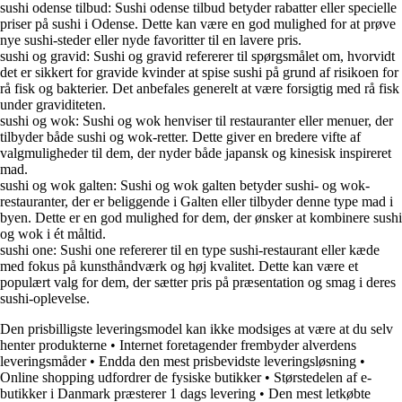
sushi odense tilbud: Sushi odense tilbud betyder rabatter eller specielle
priser på sushi i Odense. Dette kan være en god mulighed for at prøve
nye sushi-steder eller nyde favoritter til en lavere pris.
sushi og gravid: Sushi og gravid refererer til spørgsmålet om, hvorvidt
det er sikkert for gravide kvinder at spise sushi på grund af risikoen for
rå fisk og bakterier. Det anbefales generelt at være forsigtig med rå fisk
under graviditeten.
sushi og wok: Sushi og wok henviser til restauranter eller menuer, der
tilbyder både sushi og wok-retter. Dette giver en bredere vifte af
valgmuligheder til dem, der nyder både japansk og kinesisk inspireret
mad.
sushi og wok galten: Sushi og wok galten betyder sushi- og wok-
restauranter, der er beliggende i Galten eller tilbyder denne type mad i
byen. Dette er en god mulighed for dem, der ønsker at kombinere sushi
og wok i ét måltid.
sushi one: Sushi one refererer til en type sushi-restaurant eller kæde
med fokus på kunsthåndværk og høj kvalitet. Dette kan være et
populært valg for dem, der sætter pris på præsentation og smag i deres
sushi-oplevelse.
Den prisbilligste leveringsmodel kan ikke modsiges at være at du selv
henter produkterne
•
Internet foretagender frembyder alverdens
leveringsmåder
•
Endda den mest prisbevidste leveringsløsning
•
Online shopping udfordrer de fysiske butikker
•
Størstedelen af e-
butikker i Danmark præsterer 1 dags levering
•
Den mest letkøbte