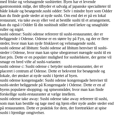
med friske og velsmagende sushiretter. Byen har et levende
gastronomisk miljø, der tilbyder et udvalg af japanske specialiteter til
både lokale og besøgende.sushi odder: Selv i mindre byer som Odder
kan du finde gode steder at nyde sushi. Om end det er på en lokal
restaurant, via take away eller ved at bestille sushi til et arrangement,
kan du også i Odder få din sushisult stillet med lækre og smagfulde
ruller og nigiri.
sushi odense: Sushi odense refererer til sushi-restauranter, der er
beliggende i Odense. Odense er en større by på Fyn, og der er flere
steder, hvor man kan nyde frisklavet og velsmagende sushi.
sushi odense ad libitum: Sushi odense ad libitum henviser til sushi-
steder i Odense, hvor man kan spise ubegrænset mængde sushi til en
fast pris. Dette er en populær mulighed for sushielskere, der gerne vil
smage en bred vifte af sushi-varianter.
sushi odense c: Sushi odense c betyder sushi-restauranter, der er
placeret i centrum af Odense. Dette er bekvemt for besøgende og
lokale, der ønsker at nyde sushi i hjertet af byen.
sushi odense kongensgade: Sushi odense kongensgade henviser til
sushi-steder beliggende på Kongensgade i Odense. Dette er en af
byens populære shopping- og spiseområder, hvor man kan finde
forskellige sushi-restauranter at vælge imellem.
sushi odense take away: Sushi odense take away refererer til sushi,
som man kan bestille og tage med sig hjem eller nyde andre steder end
på restauranten. Dette er praktisk for dem, der foretrækker at spise
sushi i hjemlige omgivelser.