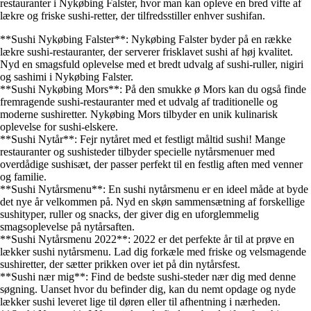
restauranter i Nykøbing Falster, hvor man kan opleve en bred vifte af
lækre og friske sushi-retter, der tilfredsstiller enhver sushifan.
**Sushi Nykøbing Falster**: Nykøbing Falster byder på en række
lækre sushi-restauranter, der serverer frisklavet sushi af høj kvalitet.
Nyd en smagsfuld oplevelse med et bredt udvalg af sushi-ruller, nigiri
og sashimi i Nykøbing Falster.
**Sushi Nykøbing Mors**: På den smukke ø Mors kan du også finde
fremragende sushi-restauranter med et udvalg af traditionelle og
moderne sushiretter. Nykøbing Mors tilbyder en unik kulinarisk
oplevelse for sushi-elskere.
**Sushi Nytår**: Fejr nytåret med et festligt måltid sushi! Mange
restauranter og sushisteder tilbyder specielle nytårsmenuer med
overdådige sushisæt, der passer perfekt til en festlig aften med venner
og familie.
**Sushi Nytårsmenu**: En sushi nytårsmenu er en ideel måde at byde
det nye år velkommen på. Nyd en skøn sammensætning af forskellige
sushityper, ruller og snacks, der giver dig en uforglemmelig
smagsoplevelse på nytårsaften.
**Sushi Nytårsmenu 2022**: 2022 er det perfekte år til at prøve en
lækker sushi nytårsmenu. Lad dig forkæle med friske og velsmagende
sushiretter, der sætter prikken over iet på din nytårsfest.
**Sushi nær mig**: Find de bedste sushi-steder nær dig med denne
søgning. Uanset hvor du befinder dig, kan du nemt opdage og nyde
lækker sushi leveret lige til døren eller til afhentning i nærheden.