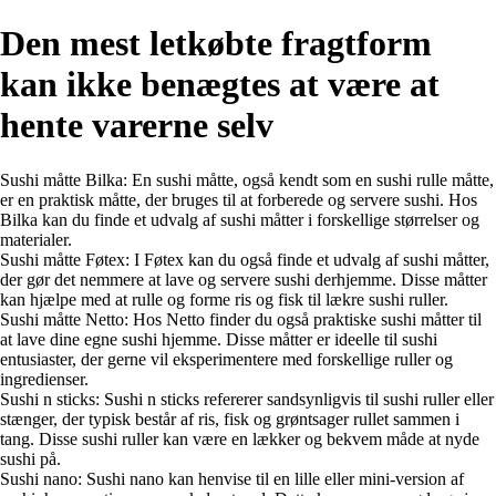
Den mest letkøbte fragtform
kan ikke benægtes at være at
hente varerne selv
Sushi måtte Bilka: En sushi måtte, også kendt som en sushi rulle måtte,
er en praktisk måtte, der bruges til at forberede og servere sushi. Hos
Bilka kan du finde et udvalg af sushi måtter i forskellige størrelser og
materialer.
Sushi måtte Føtex: I Føtex kan du også finde et udvalg af sushi måtter,
der gør det nemmere at lave og servere sushi derhjemme. Disse måtter
kan hjælpe med at rulle og forme ris og fisk til lækre sushi ruller.
Sushi måtte Netto: Hos Netto finder du også praktiske sushi måtter til
at lave dine egne sushi hjemme. Disse måtter er ideelle til sushi
entusiaster, der gerne vil eksperimentere med forskellige ruller og
ingredienser.
Sushi n sticks: Sushi n sticks refererer sandsynligvis til sushi ruller eller
stænger, der typisk består af ris, fisk og grøntsager rullet sammen i
tang. Disse sushi ruller kan være en lækker og bekvem måde at nyde
sushi på.
Sushi nano: Sushi nano kan henvise til en lille eller mini-version af