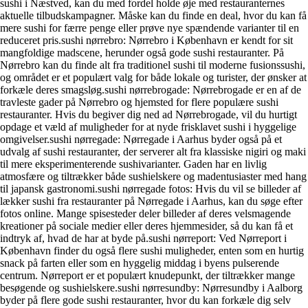
sushi i Næstved, kan du med fordel holde øje med restauranternes
aktuelle tilbudskampagner. Måske kan du finde en deal, hvor du kan få
mere sushi for færre penge eller prøve nye spændende varianter til en
reduceret pris.sushi nørrebro: Nørrebro i København er kendt for sit
mangfoldige madscene, herunder også gode sushi restauranter. På
Nørrebro kan du finde alt fra traditionel sushi til moderne fusionssushi,
og området er et populært valg for både lokale og turister, der ønsker at
forkæle deres smagsløg.sushi nørrebrogade: Nørrebrogade er en af de
travleste gader på Nørrebro og hjemsted for flere populære sushi
restauranter. Hvis du begiver dig ned ad Nørrebrogade, vil du hurtigt
opdage et væld af muligheder for at nyde frisklavet sushi i hyggelige
omgivelser.sushi nørregade: Nørregade i Aarhus byder også på et
udvalg af sushi restauranter, der serverer alt fra klassiske nigiri og maki
til mere eksperimenterende sushivarianter. Gaden har en livlig
atmosfære og tiltrækker både sushielskere og madentusiaster med hang
til japansk gastronomi.sushi nørregade fotos: Hvis du vil se billeder af
lækker sushi fra restauranter på Nørregade i Aarhus, kan du søge efter
fotos online. Mange spisesteder deler billeder af deres velsmagende
kreationer på sociale medier eller deres hjemmesider, så du kan få et
indtryk af, hvad de har at byde på.sushi nørreport: Ved Nørreport i
København finder du også flere sushi muligheder, enten som en hurtig
snack på farten eller som en hyggelig middag i byens pulserende
centrum. Nørreport er et populært knudepunkt, der tiltrækker mange
besøgende og sushielskere.sushi nørresundby: Nørresundby i Aalborg
byder på flere gode sushi restauranter, hvor du kan forkæle dig selv