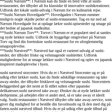
**Sushi Nærum**: I Nærum kan du finde en bred vifte af sushi-
restauranter, der tilbyder alt fra klassiske til innovative sushikreationer.
Udforsk det lokale sushi-udvalg i Nærum for en kulinarisk rejse.
**Sushi Nærum Hovedgade**: Hovedgaden i Nærum rummer
muligvis nogle skjulte perler af sushi-restauranter. Tag en tur ned ad
Nærum Hovedgade for at opdage lækre sushi-spisesteder og smage på
det bedste af japansk madkultur.
**Sushi Nærum Torv**: Torvet i Nærum er et populært sted at samles
og nyde lækker sushi. Udforsk de hyggelige omgivelser på Nærum
Torv og find din foretrukne sushi-restaurant for en uforglemmelig
smagsoplevelse.
**Sushi Næstved**: Næstved har også et varieret udvalg af sushi-
steder, der tilbyder friske og velsmagende sushiretter. Udforsk
mulighederne for at smage lækker sushi i Næstved og oplev en japansk
inspireret madoplevelse i byen.
sushi næstved storcenter: Hvis du er i Næstved Storcenter og er på
udkig efter lækker sushi, kan du finde adskillige restauranter og take
away-steder, der tilbyder frisklavet og velsmagende sushi. Storcentrets
beliggenhed gør det nemt at få stillet sulten efter japanske
delikatesser.sushi næstved take away: Ønsker du at nyde lækker sushi
derhjemme, på arbejdet eller et andet sted, så er take away et ideelt
valg. Sushi restauranter i Næstved tilbyder ofte take away-service, som
giver dig mulighed for at bestille din favoritsushi og få den med dig på
farten.sushi næstved tilbud: Hvis du er på udkig efter gode tilbud på