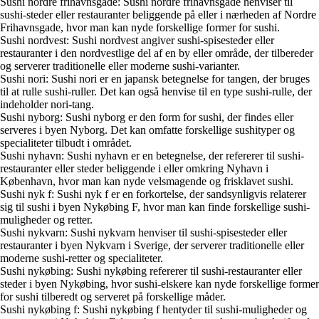
Sushi nordre frihavnsgade: Sushi nordre frihavnsgade henviser til
sushi-steder eller restauranter beliggende på eller i nærheden af Nordre
Frihavnsgade, hvor man kan nyde forskellige former for sushi.
Sushi nordvest: Sushi nordvest angiver sushi-spisesteder eller
restauranter i den nordvestlige del af en by eller område, der tilbereder
og serverer traditionelle eller moderne sushi-varianter.
Sushi nori: Sushi nori er en japansk betegnelse for tangen, der bruges
til at rulle sushi-ruller. Det kan også henvise til en type sushi-rulle, der
indeholder nori-tang.
Sushi nyborg: Sushi nyborg er den form for sushi, der findes eller
serveres i byen Nyborg. Det kan omfatte forskellige sushityper og
specialiteter tilbudt i området.
Sushi nyhavn: Sushi nyhavn er en betegnelse, der refererer til sushi-
restauranter eller steder beliggende i eller omkring Nyhavn i
København, hvor man kan nyde velsmagende og frisklavet sushi.
Sushi nyk f: Sushi nyk f er en forkortelse, der sandsynligvis relaterer
sig til sushi i byen Nykøbing F, hvor man kan finde forskellige sushi-
muligheder og retter.
Sushi nykvarn: Sushi nykvarn henviser til sushi-spisesteder eller
restauranter i byen Nykvarn i Sverige, der serverer traditionelle eller
moderne sushi-retter og specialiteter.
Sushi nykøbing: Sushi nykøbing refererer til sushi-restauranter eller
steder i byen Nykøbing, hvor sushi-elskere kan nyde forskellige former
for sushi tilberedt og serveret på forskellige måder.
Sushi nykøbing f: Sushi nykøbing f hentyder til sushi-muligheder og