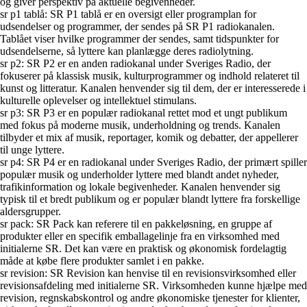
og giver perspektiv på aktuelle begivenheder.
sr p1 tablå: SR P1 tablå er en oversigt eller programplan for
udsendelser og programmer, der sendes på SR P1 radiokanalen.
Tablået viser hvilke programmer der sendes, samt tidspunkter for
udsendelserne, så lyttere kan planlægge deres radiolytning.
sr p2: SR P2 er en anden radiokanal under Sveriges Radio, der
fokuserer på klassisk musik, kulturprogrammer og indhold relateret til
kunst og litteratur. Kanalen henvender sig til dem, der er interesserede i
kulturelle oplevelser og intellektuel stimulans.
sr p3: SR P3 er en populær radiokanal rettet mod et ungt publikum
med fokus på moderne musik, underholdning og trends. Kanalen
tilbyder et mix af musik, reportager, komik og debatter, der appellerer
til unge lyttere.
sr p4: SR P4 er en radiokanal under Sveriges Radio, der primært spiller
populær musik og underholder lyttere med blandt andet nyheder,
trafikinformation og lokale begivenheder. Kanalen henvender sig
typisk til et bredt publikum og er populær blandt lyttere fra forskellige
aldersgrupper.
sr pack: SR Pack kan referere til en pakkeløsning, en gruppe af
produkter eller en specifik emballagelinje fra en virksomhed med
initialerne SR. Det kan være en praktisk og økonomisk fordelagtig
måde at købe flere produkter samlet i en pakke.
sr revision: SR Revision kan henvise til en revisionsvirksomhed eller
revisionsafdeling med initialerne SR. Virksomheden kunne hjælpe med
revision, regnskabskontrol og andre økonomiske tjenester for klienter,