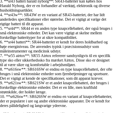
3. **sr43 batteri harald nyborg**: SR43-batterier kan købes hos
Harald Nyborg, der er en forhandler af værktøj, elektronik og diverse
husholdningsartikler.
4. **sr43w**: SR43W er en variant af SR43-batteriet, der har lidt
anderledes specifikationer eller størrelse. Det er vigtigt at vælge det
rigtige batteri til dit apparat.
5. **sr44**: SR44 er en anden type knapcellebatteri, der også bruges i
små elektroniske enheder. Det kan være vigtigt at skelne mellem
forskellige batterityper for at sikre kompatibilitet.
6. **sr44 batteri**: SR44-batterier er kendt for deres holdbarhed og
høje energiniveau. De anvendes typisk i præcisionsudstyr som
måleinstrumenter og medicinsk udstyr.
7. **sr55 airtox**: SR55 Airtox refererer sandsynligvis til en specifik
type sko eller sikkerhedssko fra mærket Airtox. Disse sko er designet
til at være sikre og komfortable i arbejdsmiljøer.
8. **sr616sw**: SR616SW er endnu en type knapcellebatteri, der ofte
bruges i små elektroniske enheder som fjernbetjeninger og sportsure.
Det er vigtigt at kende de specifikationer, som dit apparat kræver.
9. **sr621sw**: SR621SW er et andet knapcellebatteri, der bruges i
forskellige elektroniske enheder. Det er en lille, men kraftfuld
strømkilde, der holder længe.
10. **sr626sw**: SR626SW er endnu en variant af knapcellebatterier,
der er populære i ure og andre elektroniske apparater. De er kendt for
deres pålidelighed og langvarige ydeevne.