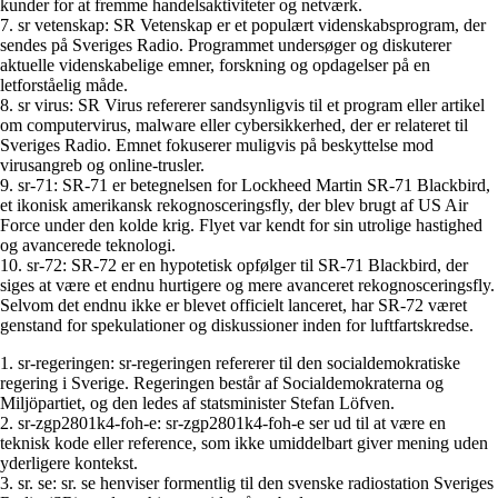
kunder for at fremme handelsaktiviteter og netværk.
7. sr vetenskap: SR Vetenskap er et populært videnskabsprogram, der
sendes på Sveriges Radio. Programmet undersøger og diskuterer
aktuelle videnskabelige emner, forskning og opdagelser på en
letforståelig måde.
8. sr virus: SR Virus refererer sandsynligvis til et program eller artikel
om computervirus, malware eller cybersikkerhed, der er relateret til
Sveriges Radio. Emnet fokuserer muligvis på beskyttelse mod
virusangreb og online-trusler.
9. sr-71: SR-71 er betegnelsen for Lockheed Martin SR-71 Blackbird,
et ikonisk amerikansk rekognosceringsfly, der blev brugt af US Air
Force under den kolde krig. Flyet var kendt for sin utrolige hastighed
og avancerede teknologi.
10. sr-72: SR-72 er en hypotetisk opfølger til SR-71 Blackbird, der
siges at være et endnu hurtigere og mere avanceret rekognosceringsfly.
Selvom det endnu ikke er blevet officielt lanceret, har SR-72 været
genstand for spekulationer og diskussioner inden for luftfartskredse.
1. sr-regeringen: sr-regeringen refererer til den socialdemokratiske
regering i Sverige. Regeringen består af Socialdemokraterna og
Miljöpartiet, og den ledes af statsminister Stefan Löfven.
2. sr-zgp2801k4-foh-e: sr-zgp2801k4-foh-e ser ud til at være en
teknisk kode eller reference, som ikke umiddelbart giver mening uden
yderligere kontekst.
3. sr. se: sr. se henviser formentlig til den svenske radiostation Sveriges