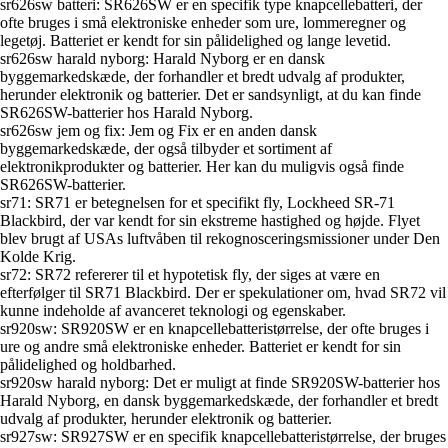
sr626sw batteri: SR626SW er en specifik type knapcellebatteri, der
ofte bruges i små elektroniske enheder som ure, lommeregner og
legetøj. Batteriet er kendt for sin pålidelighed og lange levetid.
sr626sw harald nyborg: Harald Nyborg er en dansk
byggemarkedskæde, der forhandler et bredt udvalg af produkter,
herunder elektronik og batterier. Det er sandsynligt, at du kan finde
SR626SW-batterier hos Harald Nyborg.
sr626sw jem og fix: Jem og Fix er en anden dansk
byggemarkedskæde, der også tilbyder et sortiment af
elektronikprodukter og batterier. Her kan du muligvis også finde
SR626SW-batterier.
sr71: SR71 er betegnelsen for et specifikt fly, Lockheed SR-71
Blackbird, der var kendt for sin ekstreme hastighed og højde. Flyet
blev brugt af USAs luftvåben til rekognosceringsmissioner under Den
Kolde Krig.
sr72: SR72 refererer til et hypotetisk fly, der siges at være en
efterfølger til SR71 Blackbird. Der er spekulationer om, hvad SR72 vil
kunne indeholde af avanceret teknologi og egenskaber.
sr920sw: SR920SW er en knapcellebatteristørrelse, der ofte bruges i
ure og andre små elektroniske enheder. Batteriet er kendt for sin
pålidelighed og holdbarhed.
sr920sw harald nyborg: Det er muligt at finde SR920SW-batterier hos
Harald Nyborg, en dansk byggemarkedskæde, der forhandler et bredt
udvalg af produkter, herunder elektronik og batterier.
sr927sw: SR927SW er en specifik knapcellebatteristørrelse, der bruges