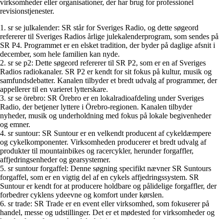
virksomheder eller organisationer, der har brug for professionel
revisionstjenester.
1. sr se julkalender: SR står for Sveriges Radio, og dette søgeord
refererer til Sveriges Radios årlige julekalenderprogram, som sendes på
SR P4. Programmet er en elsket tradition, der byder på daglige afsnit i
december, som hele familien kan nyde.
2. sr se p2: Dette søgeord refererer til SR P2, som er en af Sveriges
Radios radiokanaler. SR P2 er kendt for sit fokus på kultur, musik og
samfundsdebatter. Kanalen tilbyder et bredt udvalg af programmer, der
appellerer til en varieret lytterskare.
3. sr se örebro: SR Örebro er en lokalradioafdeling under Sveriges
Radio, der betjener lyttere i Örebro-regionen. Kanalen tilbyder
nyheder, musik og underholdning med fokus på lokale begivenheder
og emner.
4. sr suntour: SR Suntour er en velkendt producent af cykeldæmpere
og cykelkomponenter. Virksomheden producerer et bredt udvalg af
produkter til mountainbikes og racercykler, herunder forgaffler,
affjedringsenheder og gearsystemer.
5. sr suntour forgaffel: Denne søgning specifikt nævner SR Suntours
forgaffel, som er en vigtig del af en cykels affjedringssystem. SR
Suntour er kendt for at producere holdbare og pålidelige forgaffler, der
forbedrer cyklens ydeevne og komfort under kørslen.
6. sr trade: SR Trade er en event eller virksomhed, som fokuserer på
handel, messe og udstillinger. Det er et mødested for virksomheder og