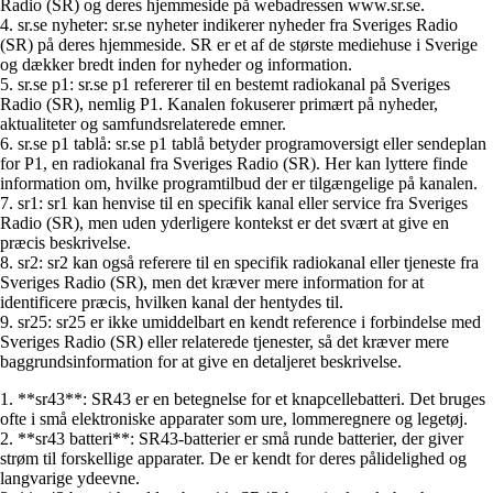
Radio (SR) og deres hjemmeside på webadressen www.sr.se.
4. sr.se nyheter: sr.se nyheter indikerer nyheder fra Sveriges Radio
(SR) på deres hjemmeside. SR er et af de største mediehuse i Sverige
og dækker bredt inden for nyheder og information.
5. sr.se p1: sr.se p1 refererer til en bestemt radiokanal på Sveriges
Radio (SR), nemlig P1. Kanalen fokuserer primært på nyheder,
aktualiteter og samfundsrelaterede emner.
6. sr.se p1 tablå: sr.se p1 tablå betyder programoversigt eller sendeplan
for P1, en radiokanal fra Sveriges Radio (SR). Her kan lyttere finde
information om, hvilke programtilbud der er tilgængelige på kanalen.
7. sr1: sr1 kan henvise til en specifik kanal eller service fra Sveriges
Radio (SR), men uden yderligere kontekst er det svært at give en
præcis beskrivelse.
8. sr2: sr2 kan også referere til en specifik radiokanal eller tjeneste fra
Sveriges Radio (SR), men det kræver mere information for at
identificere præcis, hvilken kanal der hentydes til.
9. sr25: sr25 er ikke umiddelbart en kendt reference i forbindelse med
Sveriges Radio (SR) eller relaterede tjenester, så det kræver mere
baggrundsinformation for at give en detaljeret beskrivelse.
1. **sr43**: SR43 er en betegnelse for et knapcellebatteri. Det bruges
ofte i små elektroniske apparater som ure, lommeregnere og legetøj.
2. **sr43 batteri**: SR43-batterier er små runde batterier, der giver
strøm til forskellige apparater. De er kendt for deres pålidelighed og
langvarige ydeevne.