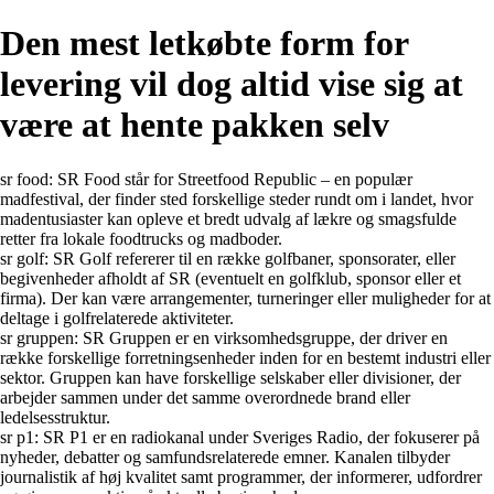
Den mest letkøbte form for
levering vil dog altid vise sig at
være at hente pakken selv
sr food: SR Food står for Streetfood Republic – en populær
madfestival, der finder sted forskellige steder rundt om i landet, hvor
madentusiaster kan opleve et bredt udvalg af lækre og smagsfulde
retter fra lokale foodtrucks og madboder.
sr golf: SR Golf refererer til en række golfbaner, sponsorater, eller
begivenheder afholdt af SR (eventuelt en golfklub, sponsor eller et
firma). Der kan være arrangementer, turneringer eller muligheder for at
deltage i golfrelaterede aktiviteter.
sr gruppen: SR Gruppen er en virksomhedsgruppe, der driver en
række forskellige forretningsenheder inden for en bestemt industri eller
sektor. Gruppen kan have forskellige selskaber eller divisioner, der
arbejder sammen under det samme overordnede brand eller
ledelsesstruktur.
sr p1: SR P1 er en radiokanal under Sveriges Radio, der fokuserer på
nyheder, debatter og samfundsrelaterede emner. Kanalen tilbyder
journalistik af høj kvalitet samt programmer, der informerer, udfordrer