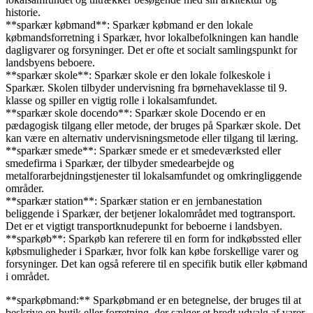
historie.
**sparkær købmand**: Sparkær købmand er den lokale
købmandsforretning i Sparkær, hvor lokalbefolkningen kan handle
dagligvarer og forsyninger. Det er ofte et socialt samlingspunkt for
landsbyens beboere.
**sparkær skole**: Sparkær skole er den lokale folkeskole i
Sparkær. Skolen tilbyder undervisning fra børnehaveklasse til 9.
klasse og spiller en vigtig rolle i lokalsamfundet.
**sparkær skole docendo**: Sparkær skole Docendo er en
pædagogisk tilgang eller metode, der bruges på Sparkær skole. Det
kan være en alternativ undervisningsmetode eller tilgang til læring.
**sparkær smede**: Sparkær smede er et smedeværksted eller
smedefirma i Sparkær, der tilbyder smedearbejde og
metalforarbejdningstjenester til lokalsamfundet og omkringliggende
områder.
**sparkær station**: Sparkær station er en jernbanestation
beliggende i Sparkær, der betjener lokalområdet med togtransport.
Det er et vigtigt transportknudepunkt for beboerne i landsbyen.
**sparkøb**: Sparkøb kan referere til en form for indkøbssted eller
købsmuligheder i Sparkær, hvor folk kan købe forskellige varer og
forsyninger. Det kan også referere til en specifik butik eller købmand
i området.
**sparkøbmand:** Sparkøbmand er en betegnelse, der bruges til at
beskrive en butik eller forretning, der sælger et bredt udvalg af varer