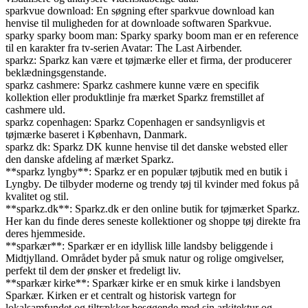
sparkvue download: En søgning efter sparkvue download kan
henvise til muligheden for at downloade softwaren Sparkvue.
sparky sparky boom man: Sparky sparky boom man er en reference
til en karakter fra tv-serien Avatar: The Last Airbender.
sparkz: Sparkz kan være et tøjmærke eller et firma, der producerer
beklædningsgenstande.
sparkz cashmere: Sparkz cashmere kunne være en specifik
kollektion eller produktlinje fra mærket Sparkz fremstillet af
cashmere uld.
sparkz copenhagen: Sparkz Copenhagen er sandsynligvis et
tøjmærke baseret i København, Danmark.
sparkz dk: Sparkz DK kunne henvise til det danske websted eller
den danske afdeling af mærket Sparkz.
**sparkz lyngby**: Sparkz er en populær tøjbutik med en butik i
Lyngby. De tilbyder moderne og trendy tøj til kvinder med fokus på
kvalitet og stil.
**sparkz.dk**: Sparkz.dk er den online butik for tøjmærket Sparkz.
Her kan du finde deres seneste kollektioner og shoppe tøj direkte fra
deres hjemmeside.
**sparkær**: Sparkær er en idyllisk lille landsby beliggende i
Midtjylland. Området byder på smuk natur og rolige omgivelser,
perfekt til dem der ønsker et fredeligt liv.
**sparkær kirke**: Sparkær kirke er en smuk kirke i landsbyen
Sparkær. Kirken er et centralt og historisk vartegn for
lokalsamfundet og tiltrækker besøgende med sin arkitektur og