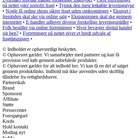
på nettet yder portofri fragt
•
Typisk den mest letkøbte leveringstype
•
Nogle få online shops sikrer fragt uden omkostninger
•
Eksport i
fremtiden skal ske via online salg
•
Ekspansionen skal ske gennem
internettet
•
E-handler udlover diverse forskellige leveringsmidler
•
Folk bestiller via online forretninger
•
Hvor bevæger digital handel
sig hen?
•
Forretninger på nettet giver et bredt udvalg af
fragtløsninger
•
© Indholdet er ophavsretligt beskyttet.
© Ophavsret gælder. Vi samarbejder med partnere og kan få
provision ved køb gennem anbefalede produkter.
© Ophavsret gælder for alt indhold her. Vi kan få en del af salget
gennem produktlinks. Indhold må ikke anvendes uden skriftlig
tilladelse fra rettighedshaver.
Partnerskab
Brand
Sponsorat
Affiliate
Støtte
Pressecenter
Forespørgsel
Kreds
Hold kontakt
Modtag nyt
SoMe