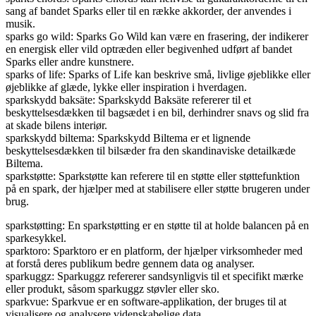
sang af bandet Sparks eller til en række akkorder, der anvendes i
musik.
sparks go wild: Sparks Go Wild kan være en frasering, der indikerer
en energisk eller vild optræden eller begivenhed udført af bandet
Sparks eller andre kunstnere.
sparks of life: Sparks of Life kan beskrive små, livlige øjeblikke eller
øjeblikke af glæde, lykke eller inspiration i hverdagen.
sparkskydd baksäte: Sparkskydd Baksäte refererer til et
beskyttelsesdækken til bagsædet i en bil, derhindrer snavs og slid fra
at skade bilens interiør.
sparkskydd biltema: Sparkskydd Biltema er et lignende
beskyttelsesdækken til bilsæder fra den skandinaviske detailkæde
Biltema.
sparkstøtte: Sparkstøtte kan referere til en støtte eller støttefunktion
på en spark, der hjælper med at stabilisere eller støtte brugeren under
brug.
sparkstøtting: En sparkstøtting er en støtte til at holde balancen på en
sparkesykkel.
sparktoro: Sparktoro er en platform, der hjælper virksomheder med
at forstå deres publikum bedre gennem data og analyser.
sparkuggz: Sparkuggz refererer sandsynligvis til et specifikt mærke
eller produkt, såsom sparkuggz støvler eller sko.
sparkvue: Sparkvue er en software-applikation, der bruges til at
visualisere og analysere videnskabelige data.