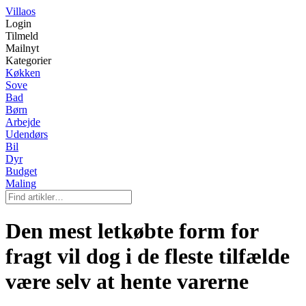
Villaos
Login
Tilmeld
Mailnyt
Kategorier
Køkken
Sove
Bad
Børn
Arbejde
Udendørs
Bil
Dyr
Budget
Maling
Den mest letkøbte form for
fragt vil dog i de fleste tilfælde
være selv at hente varerne