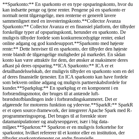
**Sparkonto:** En sparkonto er en type opsparingskonto, hvor du
kan indsætte penge og tjene renter. Pengene på en sparkonto er
normalt nemt tilgængelige, men renterne er generelt lavere
sammenlignet med en investeringskonto.**Collector Avanza
Sparkonto:** Collector Avanza er en finansiel platform, der tilbyder
forskellige typer af opsparingskonti, herunder en sparkonto. De
muligvis tilbyder fordele som konkurrencedygtige renter, enkel
online adgang og god kundesupport.**Sparkonto med højeste
rente:** Dette henviser til en sparkonto, der tilbyder den højeste
rente blandt de tilgængelige muligheder på markedet. En sådan
konto kan være attraktiv for dem, der ønsker at maksimere deres
afkast på deres opsparing.**ICA Sparkonto:** ICA er et
detailhandelsselskab, der muligvis tilbyder en sparkonto som en del
af deres finansielle tjenester. En ICA sparkonto kan have fordele
som bekvem online adgang og muligvis partnerskabsfordele for
kunder.**Sparkplug:** En sparkplug er en komponent i en
forbrændingsmotor, der bruges til at antænde luft-
brændstofblandingen inde i forbrændingskammeret. Det er
afgørende for motorens funktion og ydeevne.**SparkR:** SparkR
er et open source-framework, der integrerer Apache Spark med R-
programmeringssprog. Det bruges til at forenkle store
datamanipulationer og analyseopgaver, især i big data-
miljøer.**Sparkron:** Sparkron er en muligvis forkortelse for
sparkontor, hvilket refererer til et kontor eller en institution, der
tilbyder sparkontotjenester og andre finansielle