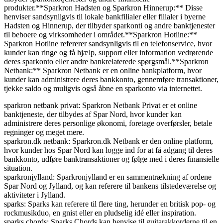
produkter.**Sparkron Hadsten og Sparkron Hinnerup:** Disse
henviser sandsynligvis til lokale bankfilialer eller filialer i byerne
Hadsten og Hinnerup, der tilbyder sparkonti og andre banktjenester
til beboere og virksomheder i området.**Sparkron Hotline:**
Sparkron Hotline refererer sandsynligvis til en telefonservice, hvor
kunder kan ringe og få hjælp, support eller information vedrørende
deres sparkonto eller andre bankrelaterede spørgsmål.**Sparkron
Netbank:** Sparkron Netbank er en online bankplatform, hvor
kunder kan administrere deres bankkonto, gennemføre transaktioner,
tjekke saldo og muligvis også åbne en sparkonto via internettet.
sparkron netbank privat: Sparkron Netbank Privat er et online
banktjeneste, der tilbydes af Spar Nord, hvor kunder kan
administrere deres personlige økonomi, foretage overførsler, betale
regninger og meget mere.
sparkron.dk netbank: Sparkron.dk Netbank er den online platform,
hvor kunder hos Spar Nord kan logge ind for at få adgang til deres
bankkonto, udføre banktransaktioner og følge med i deres finansielle
situation.
sparkronjylland: Sparkronjylland er en sammentrækning af ordene
Spar Nord og Jylland, og kan referere til bankens tilstedeværelse og
aktiviteter i Jylland.
sparks: Sparks kan referere til flere ting, herunder en britisk pop- og
rockmusikduo, en gnist eller en pludselig idé eller inspiration.
sparks chords: Sparks Chords kan henvise til guitarakkorderne til en