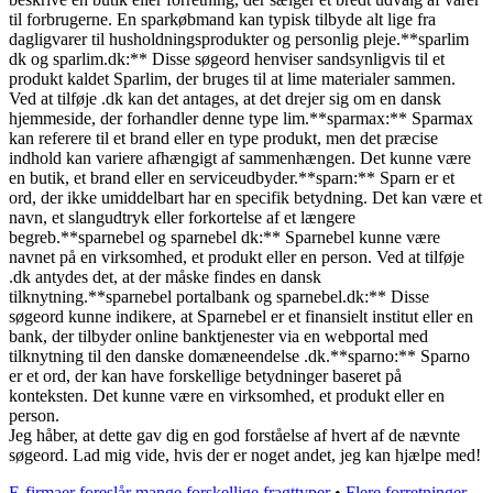
til forbrugerne. En sparkøbmand kan typisk tilbyde alt lige fra
dagligvarer til husholdningsprodukter og personlig pleje.**sparlim
dk og sparlim.dk:** Disse søgeord henviser sandsynligvis til et
produkt kaldet Sparlim, der bruges til at lime materialer sammen.
Ved at tilføje .dk kan det antages, at det drejer sig om en dansk
hjemmeside, der forhandler denne type lim.**sparmax:** Sparmax
kan referere til et brand eller en type produkt, men det præcise
indhold kan variere afhængigt af sammenhængen. Det kunne være
en butik, et brand eller en serviceudbyder.**sparn:** Sparn er et
ord, der ikke umiddelbart har en specifik betydning. Det kan være et
navn, et slangudtryk eller forkortelse af et længere
begreb.**sparnebel og sparnebel dk:** Sparnebel kunne være
navnet på en virksomhed, et produkt eller en person. Ved at tilføje
.dk antydes det, at der måske findes en dansk
tilknytning.**sparnebel portalbank og sparnebel.dk:** Disse
søgeord kunne indikere, at Sparnebel er et finansielt institut eller en
bank, der tilbyder online banktjenester via en webportal med
tilknytning til den danske domæneendelse .dk.**sparno:** Sparno
er et ord, der kan have forskellige betydninger baseret på
konteksten. Det kunne være en virksomhed, et produkt eller en
person.
Jeg håber, at dette gav dig en god forståelse af hvert af de nævnte
søgeord. Lad mig vide, hvis der er noget andet, jeg kan hjælpe med!
E-firmaer foreslår mange forskellige fragttyper
•
Flere forretninger