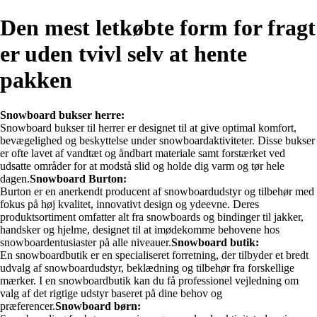
Den mest letkøbte form for fragt
er uden tvivl selv at hente
pakken
Snowboard bukser herre:
Snowboard bukser til herrer er designet til at give optimal komfort,
bevægelighed og beskyttelse under snowboardaktiviteter. Disse bukser
er ofte lavet af vandtæt og åndbart materiale samt forstærket ved
udsatte områder for at modstå slid og holde dig varm og tør hele
dagen.
Snowboard Burton:
Burton er en anerkendt producent af snowboardudstyr og tilbehør med
fokus på høj kvalitet, innovativt design og ydeevne. Deres
produktsortiment omfatter alt fra snowboards og bindinger til jakker,
handsker og hjelme, designet til at imødekomme behovene hos
snowboardentusiaster på alle niveauer.
Snowboard butik:
En snowboardbutik er en specialiseret forretning, der tilbyder et bredt
udvalg af snowboardudstyr, beklædning og tilbehør fra forskellige
mærker. I en snowboardbutik kan du få professionel vejledning om
valg af det rigtige udstyr baseret på dine behov og
præferencer.
Snowboard børn: