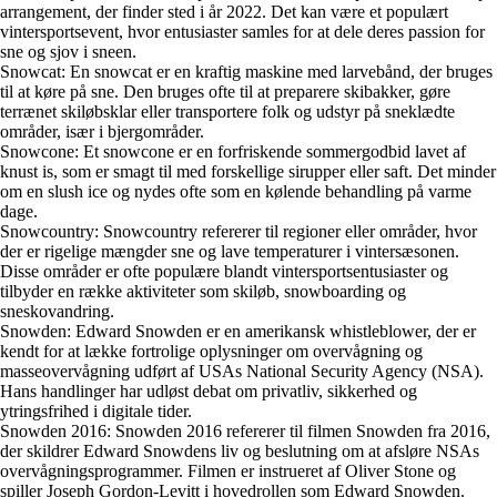
arrangement, der finder sted i år 2022. Det kan være et populært
vintersportsevent, hvor entusiaster samles for at dele deres passion for
sne og sjov i sneen.
Snowcat: En snowcat er en kraftig maskine med larvebånd, der bruges
til at køre på sne. Den bruges ofte til at preparere skibakker, gøre
terrænet skiløbsklar eller transportere folk og udstyr på sneklædte
områder, især i bjergområder.
Snowcone: Et snowcone er en forfriskende sommergodbid lavet af
knust is, som er smagt til med forskellige sirupper eller saft. Det minder
om en slush ice og nydes ofte som en kølende behandling på varme
dage.
Snowcountry: Snowcountry refererer til regioner eller områder, hvor
der er rigelige mængder sne og lave temperaturer i vintersæsonen.
Disse områder er ofte populære blandt vintersportsentusiaster og
tilbyder en række aktiviteter som skiløb, snowboarding og
sneskovandring.
Snowden: Edward Snowden er en amerikansk whistleblower, der er
kendt for at lække fortrolige oplysninger om overvågning og
masseovervågning udført af USAs National Security Agency (NSA).
Hans handlinger har udløst debat om privatliv, sikkerhed og
ytringsfrihed i digitale tider.
Snowden 2016: Snowden 2016 refererer til filmen Snowden fra 2016,
der skildrer Edward Snowdens liv og beslutning om at afsløre NSAs
overvågningsprogrammer. Filmen er instrueret af Oliver Stone og
spiller Joseph Gordon-Levitt i hovedrollen som Edward Snowden.