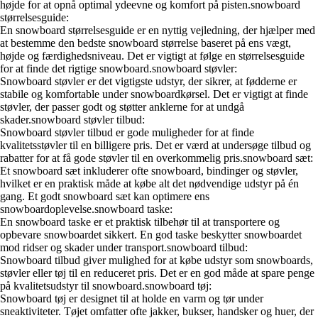
højde for at opnå optimal ydeevne og komfort på pisten.snowboard
størrelsesguide:
En snowboard størrelsesguide er en nyttig vejledning, der hjælper med
at bestemme den bedste snowboard størrelse baseret på ens vægt,
højde og færdighedsniveau. Det er vigtigt at følge en størrelsesguide
for at finde det rigtige snowboard.snowboard støvler:
Snowboard støvler er det vigtigste udstyr, der sikrer, at fødderne er
stabile og komfortable under snowboardkørsel. Det er vigtigt at finde
støvler, der passer godt og støtter anklerne for at undgå
skader.snowboard støvler tilbud:
Snowboard støvler tilbud er gode muligheder for at finde
kvalitetsstøvler til en billigere pris. Det er værd at undersøge tilbud og
rabatter for at få gode støvler til en overkommelig pris.snowboard sæt:
Et snowboard sæt inkluderer ofte snowboard, bindinger og støvler,
hvilket er en praktisk måde at købe alt det nødvendige udstyr på én
gang. Et godt snowboard sæt kan optimere ens
snowboardoplevelse.snowboard taske:
En snowboard taske er et praktisk tilbehør til at transportere og
opbevare snowboardet sikkert. En god taske beskytter snowboardet
mod ridser og skader under transport.snowboard tilbud:
Snowboard tilbud giver mulighed for at købe udstyr som snowboards,
støvler eller tøj til en reduceret pris. Det er en god måde at spare penge
på kvalitetsudstyr til snowboard.snowboard tøj:
Snowboard tøj er designet til at holde en varm og tør under
sneaktiviteter. Tøjet omfatter ofte jakker, bukser, handsker og huer, der