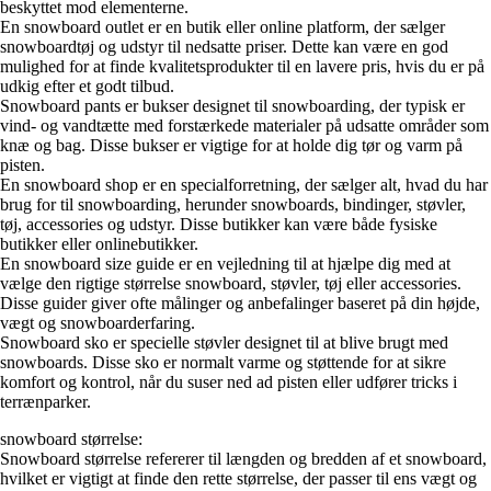
beskyttet mod elementerne.
En snowboard outlet er en butik eller online platform, der sælger
snowboardtøj og udstyr til nedsatte priser. Dette kan være en god
mulighed for at finde kvalitetsprodukter til en lavere pris, hvis du er på
udkig efter et godt tilbud.
Snowboard pants er bukser designet til snowboarding, der typisk er
vind- og vandtætte med forstærkede materialer på udsatte områder som
knæ og bag. Disse bukser er vigtige for at holde dig tør og varm på
pisten.
En snowboard shop er en specialforretning, der sælger alt, hvad du har
brug for til snowboarding, herunder snowboards, bindinger, støvler,
tøj, accessories og udstyr. Disse butikker kan være både fysiske
butikker eller onlinebutikker.
En snowboard size guide er en vejledning til at hjælpe dig med at
vælge den rigtige størrelse snowboard, støvler, tøj eller accessories.
Disse guider giver ofte målinger og anbefalinger baseret på din højde,
vægt og snowboarderfaring.
Snowboard sko er specielle støvler designet til at blive brugt med
snowboards. Disse sko er normalt varme og støttende for at sikre
komfort og kontrol, når du suser ned ad pisten eller udfører tricks i
terrænparker.
snowboard størrelse:
Snowboard størrelse refererer til længden og bredden af et snowboard,
hvilket er vigtigt at finde den rette størrelse, der passer til ens vægt og