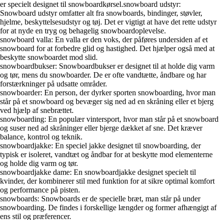
er specielt designet til snowboardkørsel.snowboard udstyr:
Snowboard udstyr omfatter alt fra snowboards, bindinger, støvler,
hjelme, beskyttelsesudstyr og tøj. Det er vigtigt at have det rette udstyr
for at nyde en tryg og behagelig snowboardoplevelse.
snowboard valla: En valla er den voks, der påføres undersiden af et
snowboard for at forbedre glid og hastighed. Det hjælper også med at
beskytte snowboardet mod slid.
snowboardbukser: Snowboardbukser er designet til at holde dig varm
og tør, mens du snowboarder. De er ofte vandtætte, åndbare og har
forstærkninger på udsatte områder.
snowboarder: En person, der dyrker sporten snowboarding, hvor man
står på et snowboard og bevæger sig ned ad en skråning eller et bjerg
ved hjælp af snebrættet.
snowboarding: En populær vintersport, hvor man står på et snowboard
og suser ned ad skråninger eller bjerge dækket af sne. Det kræver
balance, kontrol og teknik.
snowboardjakke: En speciel jakke designet til snowboarding, der
typisk er isoleret, vandtæt og åndbar for at beskytte mod elementerne
og holde dig varm og tør.
snowboardjakke dame: En snowboardjakke designet specielt til
kvinder, der kombinerer stil med funktion for at sikre optimal komfort
og performance på pisten.
snowboards: Snowboards er de specielle bræt, man står på under
snowboarding. De findes i forskellige længder og former afhængigt af
ens stil og præferencer.