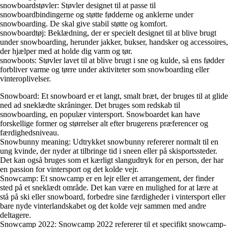
snowboardstøvler: Støvler designet til at passe til
snowboardbindingerne og støtte fødderne og anklerne under
snowboarding. De skal give stabil støtte og komfort.
snowboardtøj: Beklædning, der er specielt designet til at blive brugt
under snowboarding, herunder jakker, bukser, handsker og accessoires,
der hjælper med at holde dig varm og tør.
snowboots: Støvler lavet til at blive brugt i sne og kulde, så ens fødder
forbliver varme og tørre under aktiviteter som snowboarding eller
vinteroplivelser.
Snowboard: Et snowboard er et langt, smalt bræt, der bruges til at glide
ned ad sneklædte skråninger. Det bruges som redskab til
snowboarding, en populær vintersport. Snowboardet kan have
forskellige former og størrelser alt efter brugerens præferencer og
færdighedsniveau.
Snowbunny meaning: Udtrykket snowbunny refererer normalt til en
ung kvinde, der nyder at tilbringe tid i sneen eller på skisportssteder.
Det kan også bruges som et kærligt slangudtryk for en person, der har
en passion for vintersport og det kolde vejr.
Snowcamp: Et snowcamp er en lejr eller et arrangement, der finder
sted på et sneklædt område. Det kan være en mulighed for at lære at
stå på ski eller snowboard, forbedre sine færdigheder i vintersport eller
bare nyde vinterlandskabet og det kolde vejr sammen med andre
deltagere.
Snowcamp 2022: Snowcamp 2022 refererer til et specifikt snowcamp-