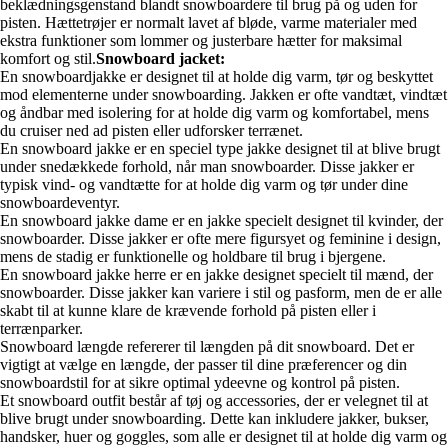
beklædningsgenstand blandt snowboardere til brug på og uden for
pisten. Hættetrøjer er normalt lavet af bløde, varme materialer med
ekstra funktioner som lommer og justerbare hætter for maksimal
komfort og stil.
Snowboard jacket:
En snowboardjakke er designet til at holde dig varm, tør og beskyttet
mod elementerne under snowboarding. Jakken er ofte vandtæt, vindtæt
og åndbar med isolering for at holde dig varm og komfortabel, mens
du cruiser ned ad pisten eller udforsker terrænet.
En snowboard jakke er en speciel type jakke designet til at blive brugt
under snedækkede forhold, når man snowboarder. Disse jakker er
typisk vind- og vandtætte for at holde dig varm og tør under dine
snowboardeventyr.
En snowboard jakke dame er en jakke specielt designet til kvinder, der
snowboarder. Disse jakker er ofte mere figursyet og feminine i design,
mens de stadig er funktionelle og holdbare til brug i bjergene.
En snowboard jakke herre er en jakke designet specielt til mænd, der
snowboarder. Disse jakker kan variere i stil og pasform, men de er alle
skabt til at kunne klare de krævende forhold på pisten eller i
terrænparker.
Snowboard længde refererer til længden på dit snowboard. Det er
vigtigt at vælge en længde, der passer til dine præferencer og din
snowboardstil for at sikre optimal ydeevne og kontrol på pisten.
Et snowboard outfit består af tøj og accessories, der er velegnet til at
blive brugt under snowboarding. Dette kan inkludere jakker, bukser,
handsker, huer og goggles, som alle er designet til at holde dig varm og