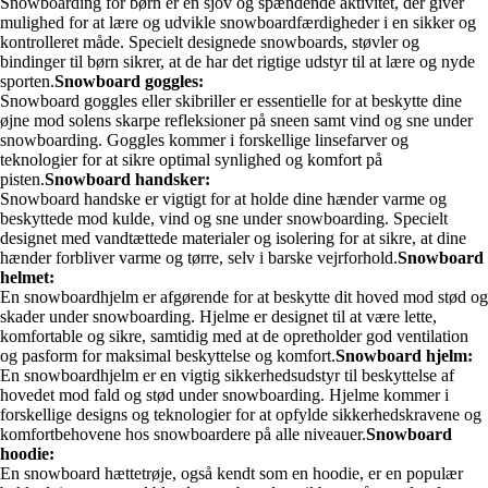
Snowboarding for børn er en sjov og spændende aktivitet, der giver
mulighed for at lære og udvikle snowboardfærdigheder i en sikker og
kontrolleret måde. Specielt designede snowboards, støvler og
bindinger til børn sikrer, at de har det rigtige udstyr til at lære og nyde
sporten.
Snowboard goggles:
Snowboard goggles eller skibriller er essentielle for at beskytte dine
øjne mod solens skarpe refleksioner på sneen samt vind og sne under
snowboarding. Goggles kommer i forskellige linsefarver og
teknologier for at sikre optimal synlighed og komfort på
pisten.
Snowboard handsker:
Snowboard handske er vigtigt for at holde dine hænder varme og
beskyttede mod kulde, vind og sne under snowboarding. Specielt
designet med vandtættede materialer og isolering for at sikre, at dine
hænder forbliver varme og tørre, selv i barske vejrforhold.
Snowboard
helmet:
En snowboardhjelm er afgørende for at beskytte dit hoved mod stød og
skader under snowboarding. Hjelme er designet til at være lette,
komfortable og sikre, samtidig med at de opretholder god ventilation
og pasform for maksimal beskyttelse og komfort.
Snowboard hjelm:
En snowboardhjelm er en vigtig sikkerhedsudstyr til beskyttelse af
hovedet mod fald og stød under snowboarding. Hjelme kommer i
forskellige designs og teknologier for at opfylde sikkerhedskravene og
komfortbehovene hos snowboardere på alle niveauer.
Snowboard
hoodie:
En snowboard hættetrøje, også kendt som en hoodie, er en populær